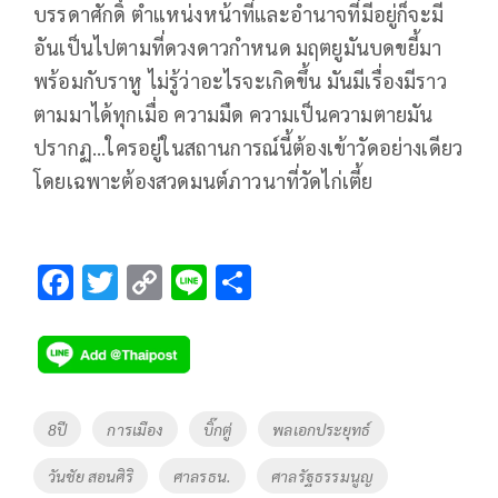
บรรดาศักดิ์ ตำแหน่งหน้าที่และอำนาจที่มีอยู่ก็จะมี
อันเป็นไปตามที่ดวงดาวกำหนด มฤตยูมันบดขยี้มา
พร้อมกับราหู ไม่รู้ว่าอะไรจะเกิดขึ้น มันมีเรื่องมีราว
ตามมาได้ทุกเมื่อ ความมืด ความเป็นความตายมัน
ปรากฏ...ใครอยู่ในสถานการณ์นี้ต้องเข้าวัดอย่างเดียว
โดยเฉพาะต้องสวดมนต์ภาวนาที่วัดไก่เตี้ย
F
T
C
Li
S
ac
wi
o
n
h
e
tt
p
e
ar
b
er
y
e
o
Li
Tags
8ปี
การเมือง
บิ๊กตู่
พลเอกประยุทธ์
o
n
วันชัย สอนศิริ
ศาลรธน.
ศาลรัฐธรรมนูญ
k
k