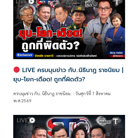
LIVE ครบมุมข่าว กับ..นิธินาฏ ราชนิยม |
ยุบ-โยก-เดือด! ถูกที่ผิดตัว?
ครบมุมข่าว กับ..นิธินาฏ ราชนิยม : : วันศุกร์ที่ 7 สิงหาคม
พ.ศ.2569