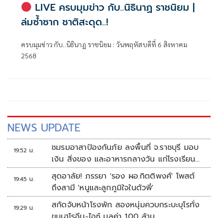
LIVE ครบมุมข่าว กับ..นิธินาฏ ราชนิยม |
ล่มซ้ำซาก ชาติสะดุด..!
ครบมุมข่าว กับ..นิธินาฏ ราชนิยม : วันพฤหัสบดีที่ 6 สิงหาคม
2568
NEWS UPDATE
ชมรมอาสาป้องกันภัย ลงพื้นที่ จ.ราชบุรี มอบ
19:52 น.
เงิน สิ่งของ และอาหารกลางวัน แก่โรงเรียน
บ้านหนองน้ำใส
สุดอาลัย! ภรรยา 'รอง ผอ.กิตติพงศ์' โพสต์
19:45 น.
ถึงสามี 'หนูและลูกภูมิใจในตัวพี่'
สกัดจับหน้าโรงพัก สองหนุ่มควบกระบะบุโรทั่ง
19:29 น.
ขนเฮโรอีน-ไอซ์ มูลค่า 100 ล้าน