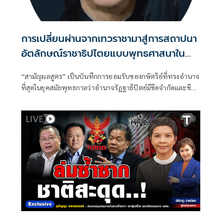
การเปลี่ยนผ่านจากเทวราชามาสู่การสถาปนา
อัตลักษณ์ราชาธิปไตยแบบพุทธศาสนาใน
พระไตรปิฏก : สามัญผลสูตรในฐานะทฤษฎี
“สามัญผลสูตร” เป็นบันทึกการยอมรับของกษัตริย์ที่ทรงอำนาจ
ขีดจำกัดของอำนาจรัฐเหนือแรงงานและ
ที่สุดในยุคสมัยพุทธกาลว่าอำนาจรัฏฐาธิปัตย์มีขีดจำกัดและขีด
ทรัพย์สิน
จำกัดนั้นอยู่ที่พรมแดนระหว่างร่างกายและจิตใจของพลเมือง