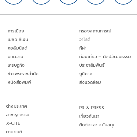
การเมือง
กรองสถานการณ์
เปลว สีเงิน
วาไรตี้
คอลัมนิสต์
กีฬา
บทความ
ท่องเที่ยว – ศิลปวัฒนธรรม
เศรษฐกิจ
ประชาสัมพันธ์
ข่าวพระราชสำนัก
ภูมิภาค
หนังสือพิมพ์
สิ่งแวดล้อม
ต่างประเทศ
PR & PRESS
อาชญากรรม
เกี่ยวกับเรา
X-CITE
ติดต่อและ สนับสนุน
ยานยนต์