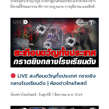
นายอนุทิน ชาญวีรกูล นายกรัฐมนตรีและรมว.มหาดไทย กล่าว
ถึงกรณีที่คณะกรรมาธิการการกฎหมาย การยุติธรรม และสิทธิ
มนุษยชน สภาผู้แทนราษฎร ที่มี นายรังสิมันต์ โรม เป็นประธาน
กรรมาธิการ มีการอ้างชื่อนายกรัฐมนตรี เข้าไปเกี่ยวข้องกับการ
ทุจริตสอบท้องถิ่น
LIVE สะเทือนขวัญทั้งประเทศ กราดยิง
กลางโรงเรียนดัง | ห้องข่าวไทยโพสต์
ห้องข่าวไทยโพสต์ : วันศุกร์ที่ 7 สิงหาคม พ.ศ. 2569