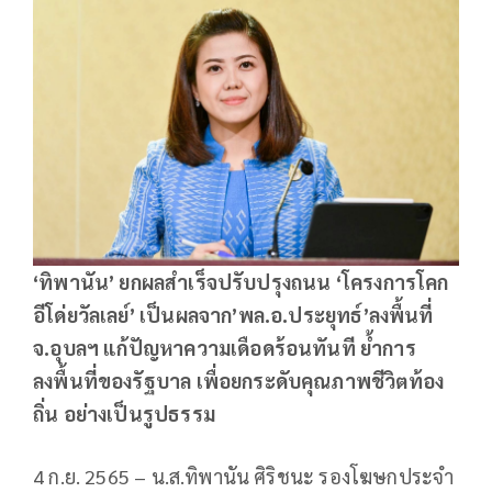
‘ทิพานัน’ ยกผลสำเร็จปรับปรุงถนน ‘โครงการโคก
อีโด่ยวัลเลย์’ เป็นผลจาก’พล.อ.ประยุทธ์’ลงพื้นที่
จ.อุบลฯ แก้ปัญหาความเดือดร้อนทันที ย้ำการ
ลงพื้นที่ของรัฐบาล เพื่อยกระดับคุณภาพชีวิตท้อง
ถิ่น อย่างเป็นรูปธรรม
4 ก.ย. 2565 – น.ส.ทิพานัน ศิริชนะ รองโฆษกประจำ