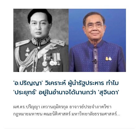
ไปมีอำนาจเท่าไหร่ จะมีคลิปหรือไม่มีก็บอกว่ามีไว้ก่อน เพราะ
เป็นตัวพ่ออาชญากรรมทางไซเบอร์ ท้าเปิดชื่อ 7 นักการเมือง
ไทยฟอกเงิน เชื่อ 'อิ๊งค์' รู้แต่ไม่จัดการ ย้อนถามเป็นคนรอบตัว
หรือไม่ ฉะ 'มาริษ' เงียบเกินไป ควรเปลี่ยนตัวเอาคนที่เก่ง-ทัน
เกมกว่านี้
'อ.ปริญญา' วิเคราะห์ ผู้นำรัฐประหาร ทำไม
'ประยุทธ์' อยู่ในอำนาจได้นานกว่า 'สุจินดา'
ผศ.ดร.ปริญญา เทวานฤมิตรกุล อาจารย์ประจำภาควิชา
กฎหมายมหาชน คณะนิติศาสตร์ มหาวิทยาลัยธรรมศาสตร์
อดีตเลขาธิการสหพันธ์นิสิตนักศึกษาแห่งประเทศไทย (สนนท.)
พ.ศ.2535 โพสต์เฟซบุ๊ก หัวข้อ ทำไมพลเอกประยุทธ์อยู่ใน
อำนาจได้นานกว่าพลเอกสุจินดา มีเนื้อหาดังนี้