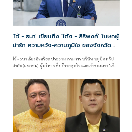
'โจ้ - ธนา' เขียนถึง 'โต้ง - สิริพงศ์' โฆษกผู้
น่ารัก ความหวัง-ความภูมิใจ ของจังหวัด
ศรีสะเกษ
โจ้ - ธนา เธียรอัจฉริยะ ประธานกรรมการ บริษัท บลูบิค กรุ๊ป
จำกัด (มหาชน) ผู้บริหาร ที่ปรึกษาธุรกิจ และเจ้าของเพจ "เขียน
ไว้ให้เธอ" เขียนถึง โต้ง - สิริพงศ์ อังคสกุลเกียรติ โฆษกประจำ
สำนักนายกรัฐมนตรี คนใหม่ ในหัวข้อ "โฆษกผู้น่ารัก" มีเนื้อหา
ดังนี้