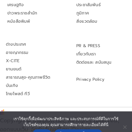
เศรษฐกิจ
ประชาสัมพันธ์
ข่าวพระราชสำนัก
ภูมิภาค
หนังสือพิมพ์
สิ่งแวดล้อม
ต่างประเทศ
PR & PRESS
อาชญากรรม
เกี่ยวกับเรา
X-CITE
ติดต่อและ สนับสนุน
ยานยนต์
สาธารณสุข-คุณภาพชีวิต
Privacy Policy
บันเทิง
ไทยโพสต์ ทีวี
เราใช้คุกกี้เพื่อพัฒนาประสิทธิภาพ และประสบการณ์ที่ดีในการใช้
Copyright© thaipost.net, All rights reserved.,
เว็บไซต์ของคุณ คุณสามารถศึกษารายละเอียดได้ที่นี่
ออกแบบเว็บ จัดทำเว็บไซต์โดย iDesign