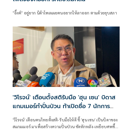
"อิ๊งค์" อยู่ยาก นิด้าโพลเผยคนอยากให้ลาออก ตามด้วยยุบสภา
'วิโรจน์' เตือนตั้งสติรับมือ 'ฮุน เซน' บิดาส
แกมเมอร์ทำปั่นป่วน ท้าเปิดชื่อ 7 นักการ
เมืองไทยฟอกเงิน
'วิโรจน์' เตือนคนไทยตั้งสติ-รับมือให้ดี ชี้ 'ฮุน เซน' เป็นบิดาของ
สแกมเมอร์ มาเพื่อสร้างความปั่นป่วน ซัดหักหลัง-เหยียบศพขึ้น