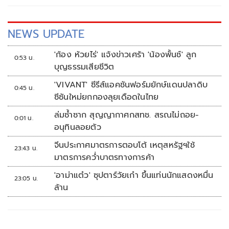
NEWS UPDATE
'ก้อง ห้วยไร่' แจ้งข่าวเศร้า 'น้องพั้นช์' ลูก
0:53 น.
บุญธรรมเสียชีวิต
'VIVANT' ซีรีส์แอคชันฟอร์มยักษ์แดนปลาดิบ
0:45 น.
ซีซันใหม่ยกกองลุยเดือดในไทย
ล่มซ้ำซาก สุญญากาศกสทช. สรณไม่ถอย-
0:01 น.
อนุทินลอยตัว
จีนประกาศมาตรการตอบโต้ เหตุสหรัฐฯใช้
23:43 น.
มาตรการคว่ำบาตรทางการค้า
'อาม่าแต๋ว' ซุปตาร์วัยเก๋า ขึ้นแท่นนักแสดงหมื่น
23:05 น.
ล้าน