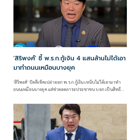
'สิริพงศ์' ชี้ พ.ร.ก.กู้เงิน 4 แสนล้านไม่ได้เอา
มาทำถนนเหมือนบางยุค
'สิริพงศ์' ปัดตีเช็คเปล่าออก พ.ร.ก.กู้เงิน เหน็บไม่ได้เอามาทำ
ถนนเหมือนบางยุค แต่ช่วยลดภาระประชาชน บอก เป็นสิทธิ
ปชป.ยื่นศาล รธน.ตีความ ยัน ฝ่าย กม.รัฐบาลการันตีเข้าเงื่อนไข
ออก พ.ร.ก.ทุกข้อ