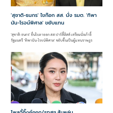
'สุชาติ-ธนกร' ไขก๊อก สส. นั่ง รมต. 'ทิพา
นัน-โรจน์พิศาล' ขยับแทน
'สุชาติ-ธนกร' ยื่นใบลาออก สส.ปาร์ตี้ลิสต์ เตรียมนั่งเก้าอี้
รัฐมนตรี 'ทิพานัน-โรจน์พิศาล' ขยับขึ้นเป็นผู้แทนราษฎร
โพลจี้อิ๊งค์ออก/รทสช.ส้มหล่น