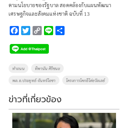
ตามนโยบายของรัฐบาล สอดคล้องกับแผนพัฒนา
เศรษฐกิจและสังคมแห่งชาติ ฉบับที่ 13
F
T
C
Li
S
ac
wi
o
n
h
e
tt
p
e
ar
b
er
y
e
o
Li
Tags
ทำถนน
ทิพานัน ศิริชนะ
o
n
พล.อ.ประยุทธ์-จันทร์โอชา
โครงการโคกอีโด่ยวัลเลย์
k
k
ข่าวที่เกี่ยวข้อง