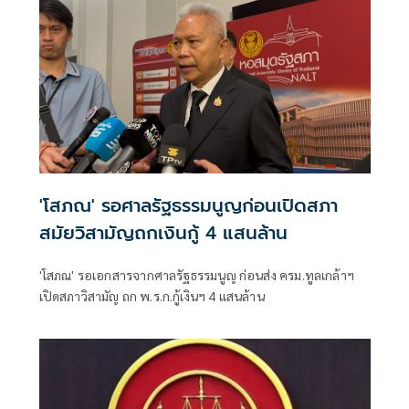
'โสภณ' รอศาลรัฐธรรมนูญก่อนเปิดสภา
สมัยวิสามัญถกเงินกู้ 4 แสนล้าน
'โสภณ' รอเอกสารจากศาลรัฐธรรมนูญ ก่อนส่ง ครม.ทูลเกล้าฯ
เปิดสภาวิสามัญ ถก พ.ร.ก.กู้เงินฯ 4 แสนล้าน