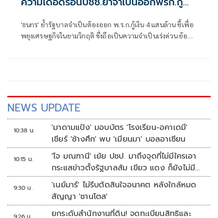
ความเดือดร้อนปชช.ย้ำจำเป็นออกพรก.กู้
เงิน 4 แสนล้าน
'ธนกร' ย้ำรัฐบาลจำเป็นต้องออก พ.ร.ก.กู้เงิน 4 แสนล้าน ชี้เพื่อ
พยุงเศรษฐกิจในยามวิกฤติ ซึ่งถือเป็นความจำเป็นเร่งด่วน ย้อน
“ณัฐพงษ์” เลิกเล่นเกมการเมืองบนความเดือดร้อนของ
ประชาชนสักครั้ง ไม่ถือว่าเสียศักดิ์ศรี
NEWS UPDATE
'มาดามแป้ง' มอบบัตร 'โรงเรียน-อคาเดมี'
10:38 น.
เชียร์ 'ช้างศึก' พบ 'เมียนมา' บอลอาเซียน
'โจ มณฑานี' เย้ย ปชป. มาถึงจุดที่ไม่มีใครเอา
10:15 น.
กระแสข่าวตั้งรัฐบาลส้ม เขียว แดง ก็ยังไม่มีฟ้า
เลย
'เนย์มาร์' ไม่รีบตัดสินใจอนาคต หลังใกล้หมด
9:30 น.
สัญญา 'ซานโตส'
ยกระดับสำนักงานที่ดิน! จดทะเบียนสิทธิและ
9:26 น.