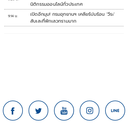
นิติกรรมออนไลน์ทั่วประเทศ
เปิดอีกมุม! กรมอุทยานฯ เคลียร์ปมร้อน 'วีระ'
9:14 น.
สับเละที่พักเลวทรามมาก