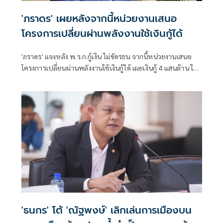
'ภราดร' เผยหลังจากนี้หน่วยงานเสนอ
โครงการเปลี่ยนผ่านพลังงานใช้เงินกู้ได้
'ภราดร' แจงหลัง พ.ร.ก.กู้เงิน ไม่ขัดรธน.จากนี้หน่วยงานเสนอ
โครงการเปลี่ยนผ่านพลังงานใช้เงินกู้ได้ เผยเงินกู้ 4 แสนล้าน ใช้
แล้ว 1.7 แสนล้าน รอ ก.คลังประเมินสถานการณ์คลอดมาตรการ
กระตุ้นเศรษฐกิจ
'ธนกร' โต้ 'ณัฐพงษ์' เลิกเล่นการเมืองบน