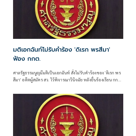
มติเอกฉันท์ไม่รับคำร้อง 'ดิเรก พรสีมา'
ฟ้อง กกต.
ศาลรัฐธรรมนูญมีมติเป็นเอกฉันท์ สั่งไม่รับคำร้องของ 'ดิเรก พร
สีมา' อดีตผู้สมัคร สว. ไว้พิจารณาวินิจฉัย หลังยื่นร้องเรียน กกต.
จัดการเลือกตั้งระดับอำเภอ-จังหวัดส่อไม่ลับและไม่สุจริต