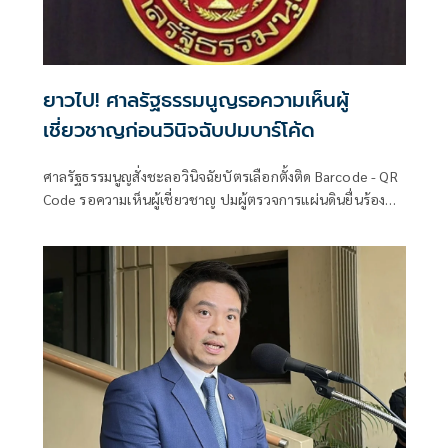
ยาวไป! ศาลรัฐธรรมนูญรอความเห็นผู้
เชี่ยวชาญก่อนวินิจฉับปมบาร์โค้ด
ศาลรัฐธรรมนูญสั่งชะลอวินิจฉัยบัตรเลือกตั้งติด Barcode - QR
Code รอความเห็นผู้เชี่ยวชาญ ปมผู้ตรวจการแผ่นดินยื่นร้องส่อ
ไม่เป็นความลับ