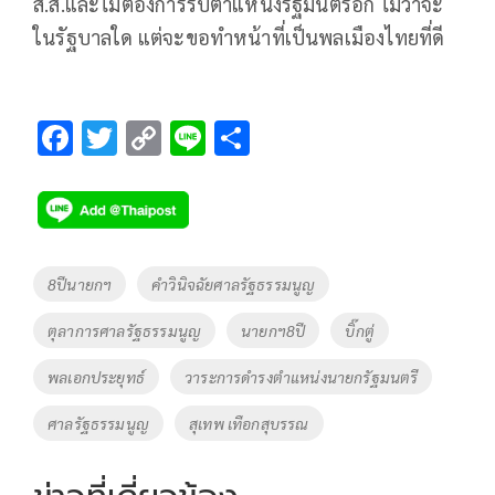
ส.ส.และไม่ต้องการรับตำแหน่งรัฐมนตรีอีก ไม่ว่าจะ
ในรัฐบาลใด แต่จะขอทำหน้าที่เป็นพลเมืองไทยที่ดี
F
T
C
Li
S
ac
wi
o
n
h
e
tt
p
e
ar
b
er
y
e
o
Li
Tags
8ปีนายกฯ
คำวินิจฉัยศาลรัฐธรรมนูญ
o
n
ตุลาการศาลรัฐธรรมนูญ
นายกฯ8ปี
บิ๊กตู่
k
k
พลเอกประยุทธ์
วาระการดำรงตำแหน่งนายกรัฐมนตรี
ศาลรัฐธรรมนูญ
สุเทพ เทือกสุบรรณ