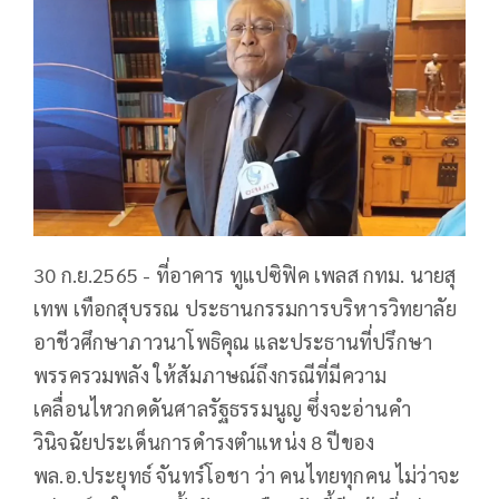
30 ก.ย.2565 - ที่อาคาร ทูแปซิฟิค เพลส กทม. นายสุ
เทพ เทือกสุบรรณ ประธานกรรมการบริหารวิทยาลัย
อาชีวศึกษาภาวนาโพธิคุณ และประธานที่ปรึกษา
พรรครวมพลัง ให้สัมภาษณ์ถึงกรณีที่มีความ
เคลื่อนไหวกดดันศาลรัฐธรรมนูญ ซึ่งจะอ่านคำ
วินิจฉัยประเด็นการดำรงตำแหน่ง 8 ปีของ
พล.อ.ประยุทธ์ จันทร์โอชา ว่า คนไทยทุกคน ไม่ว่าจะ