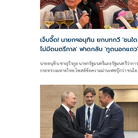
เจ็บจี๊ด! นายกฯอนุทิน ยกบทกวี 'ชนใด
ไม่มีดนตรีกาล' ฟาดกลับ 'ทูตนอกแถว
แซะร้องเพลงเถียนมี่มี่
นายอนุทิน ชาญวีรกูล นายกรัฐมนตรีและรัฐมนตรีว่ากา
กระทรวงมหาดไทย โพสต์ข้อความผ่านเฟซบุ๊กว่า ชนใด
ไม่มีดนตรีกาล ในสันดานเป็นคนชอบกลนัก