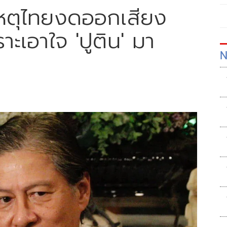
เหตุไทยงดออกเสียง
ะเอาใจ 'ปูติน' มา
N