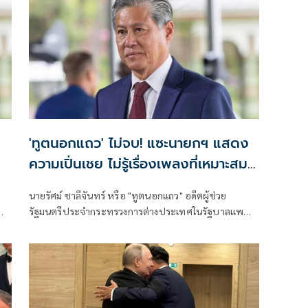
'ทูตนอกแถว' ไม่จบ! แซะนายกฯ แสดง
ความเปิ่นเชย ไม่รู้เรื่องเพลงที่เหมาะสม
กว่า 'เถียนมี่มี่'
นายรัศม์ ชาลีจันทร์ หรือ "ทูตนอกแถว" อดีตผู้ช่วย
รัฐมนตรีประจำกระทรวงการต่างประเทศในรัฐบาลแพ
อก
ทองธาร โพสต์ข้อความผ่านเฟซบุ๊กว่า ตลกดี ร้อนตัวร้อน
ยก
ท้องกันใหญ่ ก็ถ้ามันไม่ได้อะไร ไม่เป็นอะไรอย่างที่ว่า