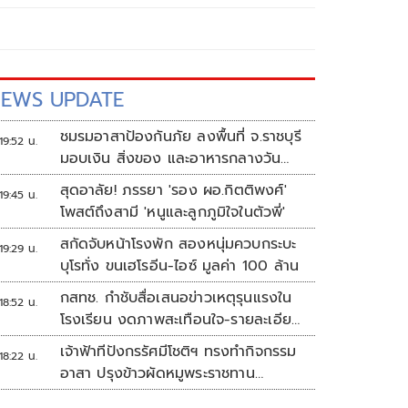
EWS UPDATE
ชมรมอาสาป้องกันภัย ลงพื้นที่ จ.ราชบุรี
19:52 น.
มอบเงิน สิ่งของ และอาหารกลางวัน
แก่โรงเรียนบ้านหนองน้ำใส
สุดอาลัย! ภรรยา 'รอง ผอ.กิตติพงศ์'
19:45 น.
โพสต์ถึงสามี 'หนูและลูกภูมิใจในตัวพี่'
สกัดจับหน้าโรงพัก สองหนุ่มควบกระบะ
19:29 น.
บุโรทั่ง ขนเฮโรอีน-ไอซ์ มูลค่า 100 ล้าน
กสทช. กำชับสื่อเสนอข่าวเหตุรุนแรงใน
18:52 น.
โรงเรียน งดภาพสะเทือนใจ-รายละเอียด
เสี่ยงเลียนแบบ
เจ้าฟ้าทีปังกรรัศมีโชติฯ ทรงทำกิจกรรม
18:22 น.
อาสา ปรุงข้าวผัดหมูพระราชทาน
ประชาชน