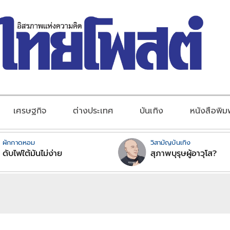
เศรษฐกิจ
ต่างประเทศ
บันเทิง
หนังสือพิม
ผักกาดหอม
วิสามัญบันเทิง
ดับไฟใต้มันไม่ง่าย
สุภาพบุรุษผู้อาวุโส?