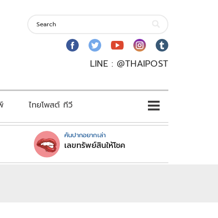
LINE : @THAIPOST
พ์
ไทยโพสต์ ทีวี
คันปากอยากเล่า
เลขทรัพย์สินให้โชค