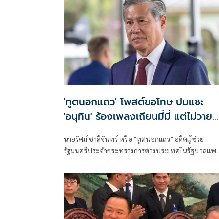
'ทูตนอกแถว' โพสต์ขอโทษ ปมแซะ
'อนุทิน' ร้องเพลงเถียนมี่มี่ แต่ไม่วาย
เหน็บไทยเป็นมณฑลหนึ่งของใคร
นายรัศม์ ชาลีจันทร์ หรือ "ทูตนอกแถว" อดีตผู้ช่วย
รัฐมนตรีประจำกระทรวงการต่างประเทศในรัฐบาลแพ
ทองธาร โพสต์ข้อความผ่านเฟซบุ๊กว่า เมื่อท่านทูตจีนอ
มาบอกว่านายกไทยร้องเพลงเถียนมี่มี่ในงานเลี้ยงกับนา
จีนทำให้สัมพันธ์ไทย-จีนหวานชื่น