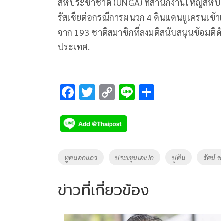
สหประชาชาติ (UNGA) ที่สำนักงานใหญ่สหป
รัสเซียต่อกรณีการผนวก 4 ดินแดนยูเครนเข้า
จาก 193 ชาติสมาชิกที่ลงมติสนับสนุนข้อมติด
ประเทศ.
F
T
C
Li
S
ac
wi
o
n
h
e
tt
p
e
ar
b
er
y
e
o
Li
Tags
ทูตนอกแถว
ประเชุมเอเปก
ปูติน
รัศม์ 
o
n
k
k
ข่าวที่เกี่ยวข้อง