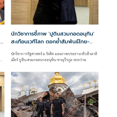
นักวิชาการชี้ภาพ 'ปูตินสวมกอดอนุทิน'
'
สะเทือนเวทีโลก ตอกย้ำสัมพันธ์ไทย-
รัสเซีย 130 ปี
ร
นักวิชาการรัฐศาสตร์ ม.รังสิต มองภาพประธานาธิบดีวลาดิ
เมียร์ ปูติน สวมกอดนายอนุทิน ชาญวีรกูล ระหว่างเ