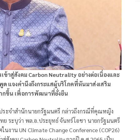
ข้าสู่สังคม Carbon Neutrality อย่างต่อเนื่องและ
ด แจงคำนึงถึงกระแสผู้บริโภคที่หันมาส่งเสริม
กขึ้น เพื่อการพัฒนาที่ยั่งยืน
ะจำสำนักนายกรัฐมนตรี กล่าวถึงกรณีที่คุณหญิง
ไทย ระบุว่า พล.อ.ประยุทธ์ จันทร์โอชา นายกรัฐมนตรี
ศในงาน UN Climate Change Conference (COP26)
าสู่สังคม Carbon Neutrality จากปี ค.ศ.2065 เป็น