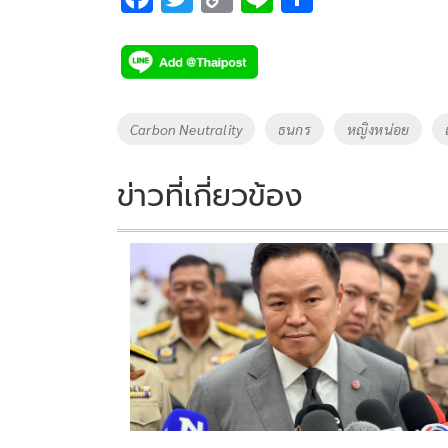
ac
wi
o
n
h
e
tt
p
e
ar
b
er
y
e
o
Li
Tags
Carbon Neutrality
ธนกร
หญิงหน่อย
o
n
k
k
ข่าวที่เกี่ยวข้อง