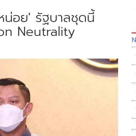
่อย' รัฐบาลชุดนี้
bon Neutrality
N