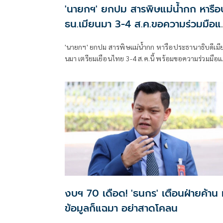
'นายกฯ' ยกปม สารพิษแม่น้ำกก หารือ
ธน.เมียนมา 3-4 ส.ค.ขอความร่วมมือแก
ปัญหาสิ่งแวดล้อม
'นายกฯ' ยกปม สารพิษแม่น้ำกก หารือประธานาธิบดีเมี
นมา เตรียมเยือนไทย 3-4 ส.ค.นี้ พร้อมขอความร่วมมือแ
ปัญหาสิ่งแวดล้อม ย้ำ ยังไม่ได้คุยเรื่องนี้กับจีน
งบฯ 70 เดือด! 'ธนกร' เตือนฝ่ายค้าน 
ข้อมูลก็แฉมา อย่าสาดโคลน