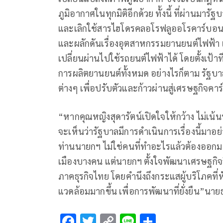
ภูมิอากาศในทุกมิติอีกด้วย ทั้งนี้ ที่ผ่านม
และเลิกใช้สารไฮโดรคลอโรฟลูออโรคาร์บอนท
และผลักดันเรื่องอุตสาหกรรมยานยนต์ไฟฟ้า
เปลี่ยนผ่านไปใช้รถยนต์ไฟฟ้าได้ โดยตั้งเป้า
การผลิตยานยนต์ทั้งหมด อย่างไรก็ตาม รั
ต่างๆ เพื่อปรับตัวและก้าวผ่านสู่เศรษฐกิจคา
“หากคุณหญิงสุดารัตน์เปิดใจให้กว้าง ไม่เน้น
จะเห็นว่ารัฐบาลมีการดำเนินการเรื่องนี้มาอย
ท่านนายกฯ ไม่ใช่คนที่ทำอะไรแล้วต้องออกมา
เมืองบางคน แต่นายกฯ ตั้งใจพัฒนาเศรษฐก
ภาคธุรกิจไทย โดยคำนึงถึงกระแสผู้บริโภคที่หั
แวดล้อมมากขึ้น เพื่อการพัฒนาที่ยั่งยืน”นาย
F
T
C
Li
S