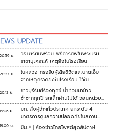
EWS UPDATE
วธ.เตรียมพร้อม พิธีการศพในพระบรม
20:59 น.
ราชานุเคราะห์ เหตุยิงในโรงเรียน
ในหลวง ทรงรับผู้เสียชีวิตและบาดเจ็บ
20:27 น.
จากเหตุกราดยิงในโรงเรียน ไว้ใน
พระบรมราชานุเคราะห์
ชาวบุรีรัมย์ร้องทุกข์ น้ำท่วมนาข้าว
20:13 น.
ซ้ำซากทุกปี รถเล็กผ่านไม่ได้ วอนหน่วย
งานเร่งแก้ไข
มท. สั่งผู้ว่าฯทั่วประเทศ ยกระดับ 4
19:06 น.
มาตรการดูแลความปลอดภัยในสถาน
ศึกษา
19:00 น.
ปืน..!! | ห้องข่าวไทยโพสต์สุดสัปดาห์