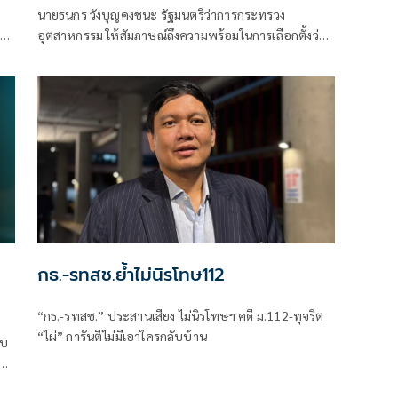
นายธนกร วังบุญคงชนะ รัฐมนตรีว่าการกระทรวง
าก
อุตสาหกรรม ให้สัมภาษณ์ถึงความพร้อมในการเลือกตั้งว่า
ม
แม้วันนี้อาจจะมีบางฝ่ายออกมาประเมินว่า การเลือกตั้ง
ครั้งนี้กระแสจะกลายเป็นตัวชี้ขาด แต่เท่าที่ตนมอ
กธ.-รทสช.ย้ำไม่นิรโทษ112
“กธ.-รทสช.” ประสานเสียง ไม่นิรโทษฯ คดี ม.112-ทุจริต
“ไผ่” การันตีไม่มีเอาใครกลับบ้าน
บบ
ตนา