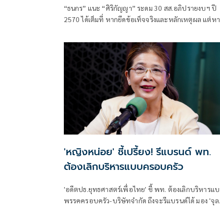
“ธนกร” แนะ “ศิริกัญญา” ระดม 30 สส.อภิปรายงบฯ ปี
2570 ได้เต็มที่ หากยึดข้อเท็จจริงและหลักเหตุผล แต่ห
ไม่มีหลักฐานอย่ากล่าวหารัฐบาลแบบลอยๆ พร้อมโต้ป
“งบฝีแตก”
'หญิงหน่อย' ชี้เปรี้ยง! รีแบรนด์ พท.
ต้องเลิกบริหารแบบครอบครัว
'อดีตปธ.ยุทธศาสตร์เพื่อไทย' ชี้ พท. ต้องเลิกบริหารแ
พรรคครอบครัว-บริษัทจำกัด ถึงจะรีแบรนด์ได้ มอง 'จุล
พันธ์' มีโอกาสนั่งหัวหน้าคนใหม่ แต่ตัวจริงคือแคนดิเด