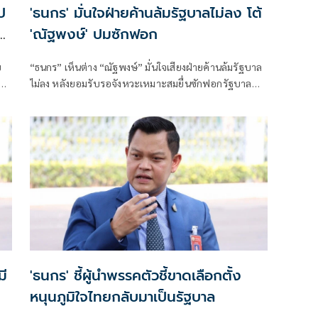
ป
'ธนกร' มั่นใจฝ่ายค้านล้มรัฐบาลไม่ลง โต้
้
'ณัฐพงษ์' ปมซักฟอก
ย
“ธนกร” เห็นต่าง “ณัฐพงษ์” มั่นใจเสียงฝ่ายค้านล้มรัฐบาล
ก้
ไม่ลง หลังยอมรับรอจังหวะเหมาะสมยื่นซักฟอกรัฐบาล
แนะอย่าทำเพราะคิดว่าเป็นเหมือนประเพณี หรือฝ่ายค้าน
ทุกสมัยเขาก็ทำกัน
มี
'ธนกร' ชี้ผู้นำพรรคตัวชี้ขาดเลือกตั้ง
หนุนภูมิใจไทยกลับมาเป็นรัฐบาล