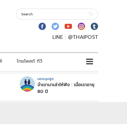
LINE : @THAIPOST
พ์
ไทยโพสต์ ทีวี
มองมุมสูง
จำเขามาเล่าให้ฟัง : เมื่อเราอายุ
80 ปี