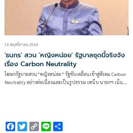
14 พฤศจิกายน 2564
'ธนกร' สวน 'หญิงหน่อย' รัฐบาลชุดนี้จริงจัง
เรื่อง Carbon Neutrality
โฆษกรัฐบาลสวน”หญิงหน่อย” รัฐขับเคลื่อนเข้าสู่สังคม Carbon
Neutrality อย่างต่อเนื่องและเป็นรูปธรรม เหน็บ นายกฯ เน้น
ทำมากกว่าพูด
F
T
C
Li
S