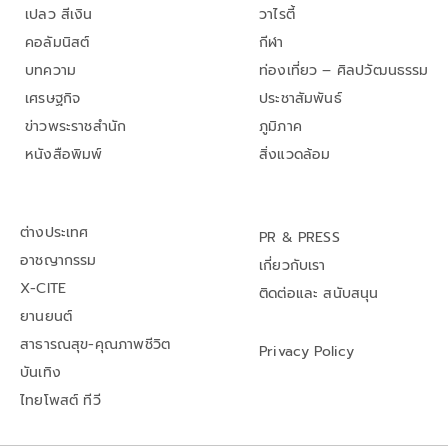
เปลว สีเงิน
วาไรตี้
คอลัมนิสต์
กีฬา
บทความ
ท่องเที่ยว – ศิลปวัฒนธรรม
เศรษฐกิจ
ประชาสัมพันธ์
ข่าวพระราชสำนัก
ภูมิภาค
หนังสือพิมพ์
สิ่งแวดล้อม
ต่างประเทศ
PR & PRESS
อาชญากรรม
เกี่ยวกับเรา
X-CITE
ติดต่อและ สนับสนุน
ยานยนต์
สาธารณสุข-คุณภาพชีวิต
Privacy Policy
บันเทิง
ไทยโพสต์ ทีวี