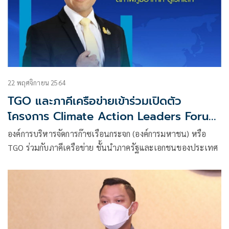
22 พฤศจิกายน 2564
TGO และภาคีเครือข่ายเข้าร่วมเปิดตัว
โครงการ Climate Action Leaders Forum
(รุ่น 1) เวทีของผู้นำเพื่อรวมพลังความคิด
องค์การบริหารจัดการก๊าซเรือนกระจก (องค์การมหาชน) หรือ
หยุดวิกฤติโลกร้อน
TGO ร่วมกับภาคีเครือข่าย ชั้นนำภาครัฐและเอกชนของประเทศ