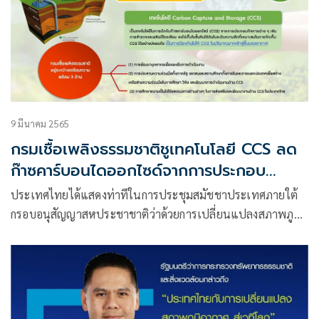
9 มีนาคม 2565
กรมเชื้อเพลิงธรรมชาติชูเทคโนโลยี CCS ลด
ก๊าซคาร์บอนไดออกไซด์จากการประกอบ
กิจการปิโตรเลียม
ประเทศไทยได้แสดงท่าทีในการประชุมสมัชชาประเทศภายใต้
กรอบอนุสัญญาสหประชาชาติว่าด้วยการเปลี่ยนแปลงสภาพภูมิ
อากาศ