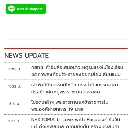
ac
wi
o
n
h
e
tt
p
e
ar
b
er
y
e
o
Li
o
n
k
k
NEWS UPDATE
กสทช. กำชับสื่อเสนอข่าวเหตุรุนแรงในโรงเรียน
18:52 น.
งดภาพสะเทือนใจ-รายละเอียดเสี่ยงเลียนแบบ
เจ้าฟ้าทีปังกรรัศมีโชติฯ ทรงทำกิจกรรมอาสา
18:22 น.
ปรุงข้าวผัดหมูพระราชทานประชาชน
โปรดเกล้าฯ พระราชทานยศข้าราชการใน
18:19 น.
พระองค์ฝ่ายทหาร 19 นาย
NEXTOPIA ชู ‘Love with Purpose’ รับวัน
18:12 น.
แม่ ดึงไลฟ์สไตล์-ความยั่งยืน สร้างประสบกา