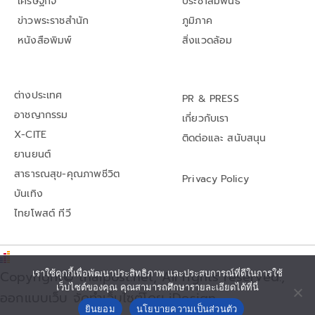
เศรษฐกิจ
ประชาสัมพันธ์
ข่าวพระราชสำนัก
ภูมิภาค
หนังสือพิมพ์
สิ่งแวดล้อม
ต่างประเทศ
PR & PRESS
อาชญากรรม
เกี่ยวกับเรา
X-CITE
ติดต่อและ สนับสนุน
ยานยนต์
สาธารณสุข-คุณภาพชีวิต
Privacy Policy
บันเทิง
ไทยโพสต์ ทีวี
Copyright© thaipost.net, All rights reserved.,
เราใช้คุกกี้เพื่อพัฒนาประสิทธิภาพ และประสบการณ์ที่ดีในการใช้
เว็บไซต์ของคุณ คุณสามารถศึกษารายละเอียดได้ที่นี่
ออกแบบเว็บ จัดทำเว็บไซต์โดย iDesign
ยินยอม
นโยบายความเป็นส่วนตัว