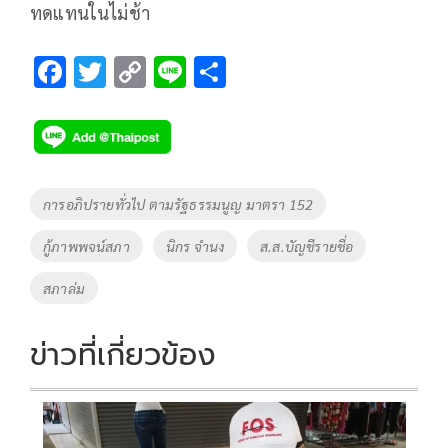
ทดแทนในไม่ช้า
F
T
C
Li
S
ac
wi
o
n
h
e
tt
p
e
ar
b
er
y
e
o
Li
Tags
การอภิปรายทั่วไป ตามรัฐธรรมนูญ มาตรา 152
o
n
กู้ภาพพจน์สภา
นิกร จำนง
ส.ส.บัญชีรายชื่อ
k
k
สภาล่ม
ข่าวที่เกี่ยวข้อง