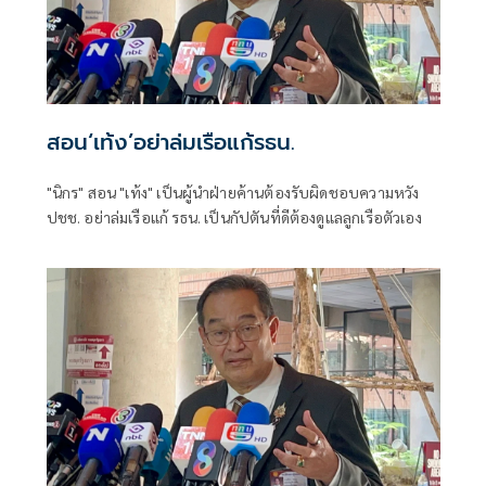
สอน‘เท้ง’อย่าล่มเรือแก้รธน.
"นิกร" สอน "เท้ง" เป็นผู้นำฝ่ายค้านต้องรับผิดชอบความหวัง
ปชช. อย่าล่มเรือแก้ รธน. เป็นกัปตันที่ดีต้องดูแลลูกเรือตัวเอง