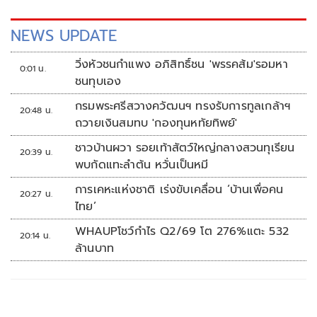
NEWS UPDATE
วิ่งหัวชนกำแพง อภิสิทธิ์ชน 'พรรคส้ม'รอมหา
0:01 น.
ชนทุบเอง
กรมพระศรีสวางควัฒนฯ ทรงรับการทูลเกล้าฯ
20:48 น.
ถวายเงินสมทบ 'กองทุนหทัยทิพย์'
ชาวบ้านผวา รอยเท้าสัตว์ใหญ่กลางสวนทุเรียน
20:39 น.
พบกัดแทะลำต้น หวั่นเป็นหมี
การเคหะแห่งชาติ เร่งขับเคลื่อน ‘บ้านเพื่อคน
20:27 น.
ไทย’
WHAUPโชว์กำไร Q2/69 โต 276%แตะ 532
20:14 น.
ล้านบาท