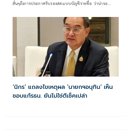
สั่นๆถึงการประกาศรับรองสส.แบบบัญชีรายชื่อ ว่าน่าจะ
สามารถรับรองได้
‘นิกร’ แถลงไขเหตุผล ‘นายกฯอนุทิน’ เห็น
ชอบแก้รธน. ยันไม่ใช่ตีเช็คเปล่า