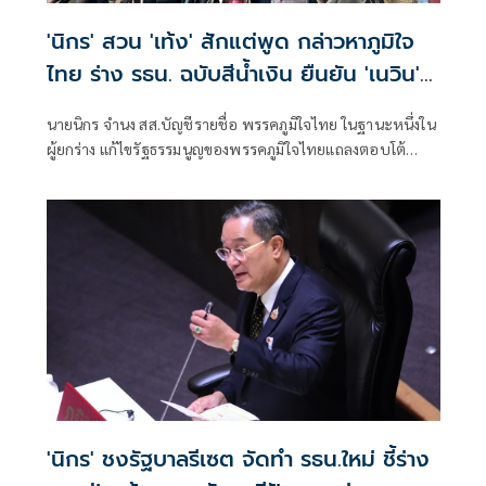
'นิกร' สวน 'เท้ง' สักแต่พูด กล่าวหาภูมิใจ
ไทย ร่าง รธน. ฉบับสีน้ำเงิน ยืนยัน 'เนวิน'
ไม่มีเอี่ยว
นายนิกร จำนง สส.บัญชีรายชื่อ พรรคภูมิใจไทย ในฐานะหนึ่งใน
ผู้ยกร่าง แก้ไขรัฐธรรมนูญของพรรคภูมิใจไทยแถลงตอบโต้
พรรคประชาชนว่า ตนจำเป็นต้องแถลงเพราะถูกโจมตีอีกแล้ว
จากพรรคฝ่ายค้าน ซึ่งจริงๆแล้วน่าจะเดินคนละเส้นทาง
'นิกร' ชงรัฐบาลรีเซต จัดทำ รธน.ใหม่ ชี้ร่าง