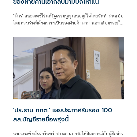
ของฝ่ายค้านเอากลับมามีปัญหาแน่
"นิกร" แนะเซตซีโร่ แก้รัฐธรรมนูญ เสนอภูมิใจไทยจัดทำร่างฉบับ
ใหม่ ส่วนร่างที่ค้างสภาฯเป็นของฝ่ายค้าน หากเอากลับมาจะมี
ปัญหาแน่นอน แจงรัฐบาลไม่รีบเพราะมีปัญหาเร่งด่วน ตอนนี้
ยังไม่ใช่เวลาแก้ รธน.
'ประธาน กกต.' เผยประกาศรับรอง 100
สส.บัญชีรายชื่อพรุ่งนี้
นายณรงค์ กลั่นวารินทร์ ประธาน กกต. ให้สัมภาษณ์กับผู้สื่อข่าว