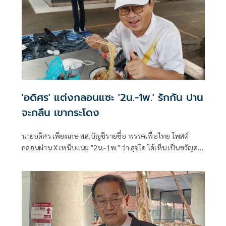
'อดิศร' แต่งกลอนแซะ '2น.-1พ.' รักกัน ปาน
จะกลืน เขากระโดง
นายอดิศร เพียงเกษ สส.บัญชีรายชื่อ พรรคเพื่อไทย โพสต์
กลอนผ่าน X เหน็บแนม "2น.-1พ." ว่า สุขใด ได้เห็น เป็นขวัญตา
ยากจะพรร