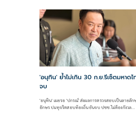
'อนุทิน' ย้ำไม่เกิน 30 ก.ย.รีเซ็ตมหาดไ
จบ
'อนุทิน' เผยรอ 'ปกรณ์' ส่งผลการตรวจสอบเป็นลายลัก
อักษร ปมทุจริตสอบท้องถิ่น ยันจบ ปชช.ไม่ต้องกังวล
ปกป้องใคร พอใจ ขรก.ยึดแนวทางปิดชื่อถือพฤติกรรม
บอกไม่มีใครวิ่งเต้นได้ ชี้รีเซ็ต มท.จบใน ก.ย.นี้