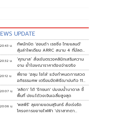
EWS UPDATE
ทัพนักบิด 'ฮอนด้า เรซซิ่ง ไทยแลนด์'
20:43 น.
ลุ้นล่าโพเดียม ARRC สนาม 4 ที่มัลดา
ลิกา
‘ศุภมาส’ สั่งเข้มตรวจคลินิกเสริมความ
20:32 น.
งาม ย้ำโฆษณาราคาต้องจ่ายจริง
พี่ชาย 'ฮลุน โซโล่' แจ้งกำหนดการสวด
20:12 น.
อภิธรรมศพ เตรียมจัดพิธีฌาปนกิจ 11
ส.ค.
'ลลิดา' โต้ 'รักชนก' ปมงบน้ำบาดาล ชี้
20:07 น.
พื้นที่ ปชน.ได้วงเงินเฉลี่ยสูงสุด
'พลพีร์' ลุยชายแดนสุรินทร์ สั่งเร่งรัด
20:06 น.
โครงการขยายไฟฟ้า 'ปราสาทตา