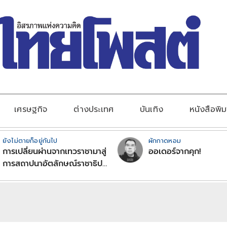
เศรษฐกิจ
ต่างประเทศ
บันเทิง
หนังสือพิม
ยังไม่ตายก็อยู่กันไป
ผักกาดหอม
การเปลี่ยนผ่านจากเทวราชามาสู่
ออเดอร์จากคุก!
การสถาปนาอัตลักษณ์ราชาธิป
ไตยแบบพุทธศาสนาในพระไตร
ปิฏก : สามัญผลสูตรในฐานะ
ทฤษฎีขีดจำกัดของอำนาจรัฐ
เหนือแรงงานและทรัพย์สิน