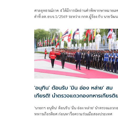
'วัฒนา ช่างเหลา'
ศาลอุทธรณ์ภาค 4 ได้มีการนัดอ่านคำพิพากษาหมายเล
ดำที่ ลต.อบจ.1/2569 ระหว่าง กกต.ผู้ร้อง กับ นายวัฒน
ช่างเหลา ผู้คัดค้าน เรื่อง พรบ.การเลือกตั้งสมาชิกสภาท้
ถิ่นหรือผู้บริหารท้องถิ่น (ขอให้มีการเลือกตั้ง นายก
อบจ.ใหม่)
'อนุทิน' ต้อนรับ 'มิน อ่อง หล่าย' สม
เกียรติ! นำตรวจแถวกองทหารเกียรติ
'นายกฯ อนุทิน' ต้อนรับ 'มิน อ่อง หล่าย' นำตรวจแถวก
ทหารเกียรติยศ ก่อนหารือความร่วมมือสองประเทศ