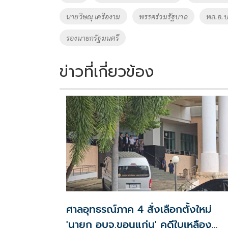
o
n
นายวิษณุ เครืองาม
พรรคร่วมรัฐบาล
พล.อ.ป
k
k
รองนายกรัฐมนตรี
ข่าวที่เกี่ยวข้อง
ศาลอุทธรณ์ภาค 4 สั่งเลือกตั้งใหม่
'นายก อบจ.ขอนแก่น' คดีใบเหลือง