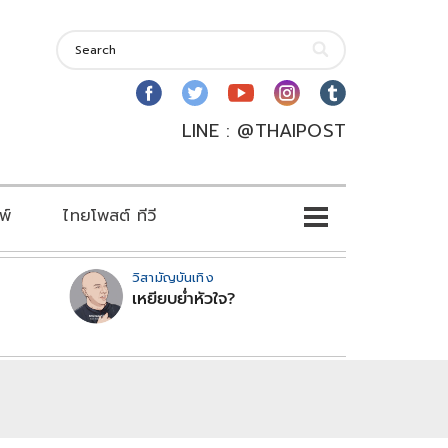
LINE : @THAIPOST
พ์
ไทยโพสต์ ทีวี
วิสามัญบันเทิง
เหยียบย่ำหัวใจ?