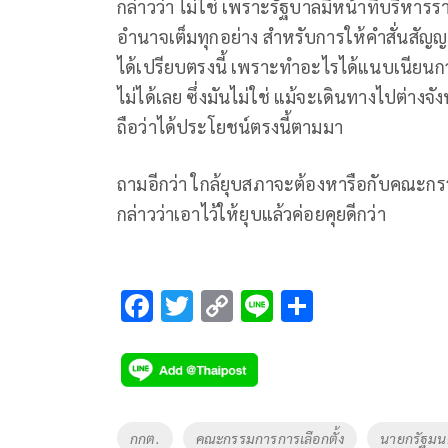
กล่าวว่า ไม่ใช่ เพราะรัฐบาลมีหน้าที่บริหาร
อำนาจเต็มทุกอย่าง สำหรับการให้คำสั่นสัญญา
ได้เปรียบตรงนี้ เพราะทำอะไรได้แนบเนียนกว่
ไม่ได้เลย ซึ่งมันไม่ใช่ แม้จะเดินทางไปต่าง
ถือว่าได้ประโยชน์ตรงนี้ตามมา
ถามอีกว่า ใกล้ยุบสภาจะต้องหารือกับคณะกรรม
กล่าวว่าเอาไว้ให้ยุบแล้วค่อยคุยดีกว่า
F
T
C
Li
S
ac
wi
o
n
h
e
tt
p
e
ar
b
er
y
e
o
Li
Tags
กกต.
คณะกรรมการการเลือกตั้ง
นายกรัฐมน