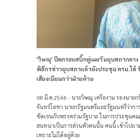
'วิษณุ' ปัดกระแสบิ๊กตู่เผยวันยุบสภากล
พิธีกรข่าวยุบสภาแล้วยังประชุม ครม.ได้ 
เสียงเนียนกว่าฝ่ายค้าน
08 มี.ค.2566 - นายวิษณุ เครืองาม รองนายกร
จันทร์โอชา นายกรัฐมนตรีและรัฐมนตรีว่าก
ชัดเจนกับพรรคร่วมรัฐบาล ในการประชุมคณะรัฐม
สนทนาเป็นการส่วนตัวคนนั้น คนนี้ เข้าไปถาม 
เพราะไม่ได้อยู่ด้วย