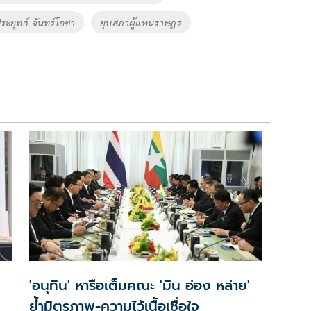
ระยุทธ์-จันทร์โอชา
ยุบสภาผู้แทนราษฎร
'อนุทิน' หารือเต็มคณะ 'มิน อ่อง หล่าย'
ย้ำมิตรภาพ-ความไว้เนื้อเชื่อใจ