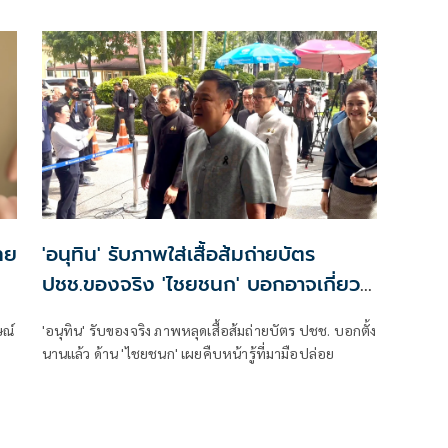
เสนอข่าว เรื่องเสถียรภาพของรัฐบาล ซึ่งสื่อมวลชนรับ
ทราบคำตอบจากพรรคร่วมรัฐบาลและนายกฯไปแล้วว่า
รัฐบาลนี้มีเสถียรภาพและทำงานร่วมกันอย่างเต็มที่
ทย
'อนุทิน' รับภาพใส่เสื้อส้มถ่ายบัตร
ปชช.ของจริง 'ไชยชนก' บอกอาจเกี่ยว
การเมือง!
ษณ์
'อนุทิน' รับของจริง ภาพหลุดเสื้อส้มถ่ายบัตร ปชช. บอกตั้ง
นานแล้ว ด้าน 'ไชยชนก' เผยคืบหน้ารู้ที่มามือปล่อย