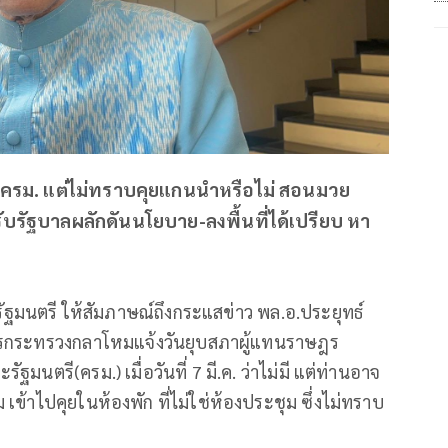
าง ครม. แต่ไม่ทราบคุยแกนนำหรือไม่ สอนมวย
รับรัฐบาลผลักดันนโยบาย-ลงพื้นที่ได้เปรียบ หา
ัฐมนตรี ให้สัมภาษณ์ถึงกระแสข่าว พล.อ.ประยุทธ์
ารกระทรวงกลาโหมแจ้งวันยุบสภาผู้แทนราษฎร
นตรี(ครม.) เมื่อวันที่ 7 มี.ค. ว่าไม่มี แต่ท่านอาจ
เข้าไปคุยในห้องพัก ที่ไม่ใช่ห้องประชุม ซึ่งไม่ทราบ