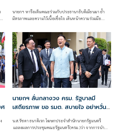
ข
นายกฯ หารือเต็มคณะร่วมกับประธานาธิบดีเมียนมา ย้ำ
า
มิตรภาพและความไว้เนื้อเชื่อใจ เดินหน้าความร่วมมือ
อง
พร้อมลงนาม MOU 3 ฉบับ เสริมสร้างความร่วมมือแรงงาน
-จัดการคุณภาพน้ำ -เทคโนโลยีอวกาศ
นายกฯ ลั่นกลางวง ครม. รัฐบาลมี
ยศ
เสถียรภาพ ขอ รมต. สบายใจ อย่าหวั่น
ไหวคำถามยุยง
อง
น.ส.รัชดา ธนาดิเรก โฆษกประจำสำนักนายกรัฐมนตรี
แถลงผลการประชุมคณะรัฐมนตรี(ครม.)ว่า จากการนำ