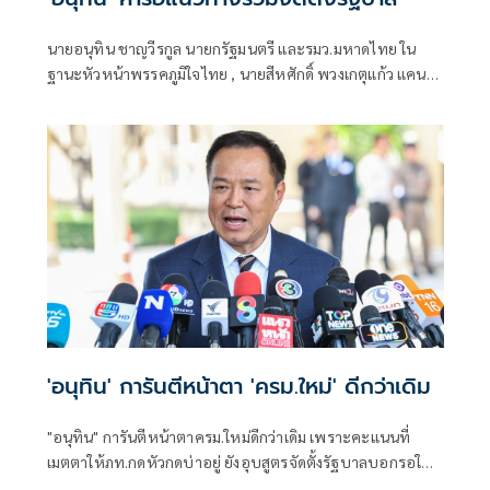
นายอนุทิน ชาญวีรกูล นายกรัฐมนตรี และรมว.มหาดไทย ใน
ฐานะหัวหน้าพรรคภูมิใจไทย , นายสีหศักดิ์ พวงเกตุแก้ว แคน
ดิเดตนายกรัฐมนตรี , นายไชยชนก ชิดชอบ เลขาธิการพรรคฯ
นายวราวุธ ศิลปอาชา , นายเอกนัฏ พร้อมพันธุ์ ว่าที่ สส.บัญชี
รายชื่อ
'อนุทิน' การันตีหน้าตา 'ครม.ใหม่' ดีกว่าเดิม
"อนุทิน" การันตีหน้าตาครม.ใหม่ดีกว่าเดิม เพราะคะแนนที่
เมตตาให้ภท.กดหัวกดบ่าอยู่ ยังอุบสูตรจัดตั้งรัฐบาลบอกรอให้
กกต.รับรองผล 100% ก่อน ไม่ตอบควบกลาโหม บอกยังเร็วไป