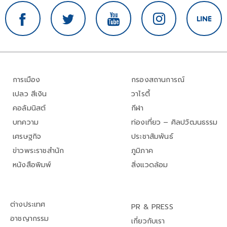
การเมือง
กรองสถานการณ์
เปลว สีเงิน
วาไรตี้
คอลัมนิสต์
กีฬา
บทความ
ท่องเที่ยว – ศิลปวัฒนธรรม
เศรษฐกิจ
ประชาสัมพันธ์
ข่าวพระราชสำนัก
ภูมิภาค
หนังสือพิมพ์
สิ่งแวดล้อม
ต่างประเทศ
PR & PRESS
อาชญากรรม
เกี่ยวกับเรา