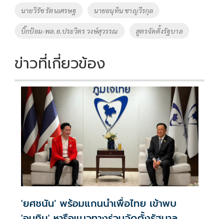
o
Li
Tags
นายวิรัช รัตนเศรษฐ
นายอนุทิน ชาญวีรกุล
o
n
บิ๊กป้อม-พล.อ.ประวิตร วงษ์สุวรรณ
สูตรจัดตั้งรัฐบาล
k
k
ข่าวที่เกี่ยวข้อง
'ยศชนัน' พร้อมแกนนำเพื่อไทย เข้าพบ
'อนุทิน' หารือแนวทางร่วมจัดตั้งรัฐบาล