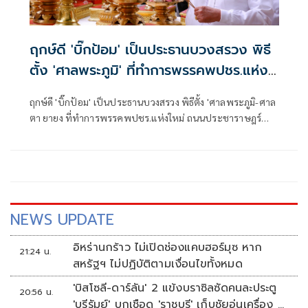
ฤกษ์ดี 'บิ๊กป้อม' เป็นประธานบวงสรวง พิธี
ตั้ง 'ศาลพระภูมิ' ที่ทำการพรรคพปชร.แห่ง
ใหม่
ฤกษ์ดี 'บิ๊กป้อม' เป็นประธานบวงสรวง พิธีตั้ง 'ศาลพระภูมิ-ศาล
ตา ยายง ที่ทำการพรรคพปชร.แห่งใหม่ ถนนประชาราษฎร์
เสริมสิริมงคล
NEWS UPDATE
อิหร่านกร้าว ไม่เปิดช่องแคบฮอร์มุซ หาก
21:24 น.
สหรัฐฯ ไม่ปฏิบัติตามเงื่อนไขทั้งหมด
'บิสโซลี-ดาร์ลัน' 2 แข้งบราซิลซัดคนละประตู
20:56 น.
'บุรีรัมย์' บุกเชือด 'ราชบุรี' เก็บชัยอุ่นเครื่อง 4