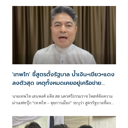
ส่วนประชุมพรรคสีน้ำเงินพรุ่งนี้ เชิญว่าที่สส. หารือหลังชนะ
เลือกตั้ง
'เทพไท' ชี้สูตรตั้งรัฐบาล น้ำเงิน+เขียว+แดง
ลงตัวสุด เหตุทั้งหมดเคยอยู่เครือข่าย
ทักษิณด้วยกัน
นายเทพไท เสนพงศ์ อดีต สส.นครศรีธรรมราช โพสต์ข้อความ
ผ่านเฟซบุ๊ก “เทพไท – คุยการเมือง” ระบุว่า สูตรรัฐบาลที่ลงตัว
น้ำเงิน+เขียว+แดง