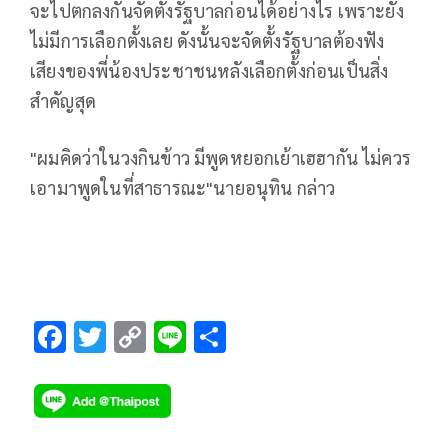
จะไปตกลงกันจัดตั้งรัฐบาลก่อนได้อย่างไร เพราะยัง
ไม่มีการเลือกตั้งเลย ดังนั้นจะจัดตั้งรัฐบาลต้องฟัง
เสียงของพี่น้องประชาชนหลังเลือกตั้งก่อนเป็นสิ่ง
สำคัญสุด
"ผมคิดว่าในวงกินข้าว มีพูดหยอกเย้าเฮฮากัน ไม่ควร
เอามาพูดในที่สาธารณะ"นายอนุทิน กล่าว
F
T
C
Li
S
ac
wi
o
n
h
e
tt
p
e
ar
b
er
y
e