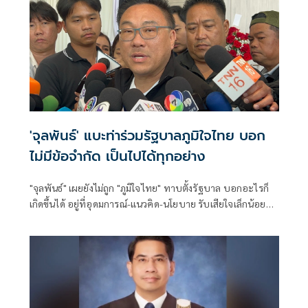
'จุลพันธ์' แบะท่าร่วมรัฐบาลภูมิใจไทย บอก
ไม่มีข้อจำกัด เป็นไปได้ทุกอย่าง
"จุลพันธ์" เผยยังไม่ถูก "ภูมิใจไทย" ทาบตั้งรัฐบาล บอกอะไรก็
เกิดขึ้นได้ อยู่ที่อุดมการณ์-แนวคิด-นโยบาย รับเสียใจเล็กน้อยแต่
ตั้งหลักได้ เตรียมถอดบทเรียน ลั่นสูญพันธุ์อย่างไร เกือบ 80 ก็
พรรคใหญ่