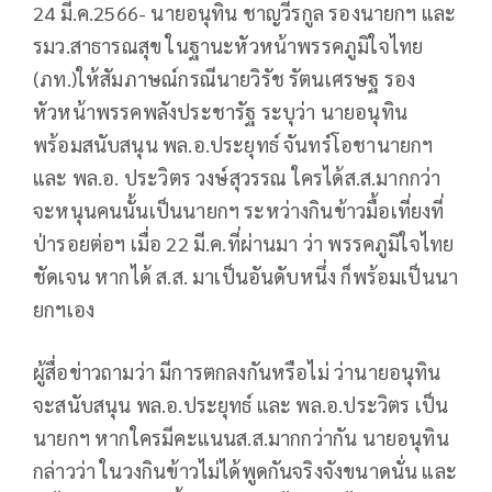
24 มี.ค.2566- นายอนุทิน ชาญวีรกูล รองนายกฯ และ
รมว.สาธารณสุข ในฐานะหัวหน้าพรรคภูมิใจไทย
(ภท.)ให้สัมภาษณ์กรณีนายวิรัช รัตนเศรษฐ รอง
หัวหน้าพรรคพลังประชารัฐ ระบุว่า นายอนุทิน
พร้อมสนับสนุน พล.อ.ประยุทธ์ จันทร์โอชานายกฯ
และ พล.อ. ประวิตร วงษ์สุวรรณ ใครได้ส.ส.มากกว่า
จะหนุนคนนั้นเป็นนายกฯ ระหว่างกินข้าวมื้อเที่ยงที่
ป่ารอยต่อฯ เมื่อ 22 มี.ค.ที่ผ่านมา ว่า พรรคภูมิใจไทย
ชัดเจน หากได้ ส.ส. มาเป็นอันดับหนึ่ง ก็พร้อมเป็นนา
ยกฯเอง
ผู้สื่อข่าวถามว่า มีการตกลงกันหรือไม่ ว่านายอนุทิน
จะสนับสนุน พล.อ.ประยุทธ์ และ พล.อ.ประวิตร เป็น
นายกฯ หากใครมีคะแนนส.ส.มากกว่ากัน นายอนุทิน
กล่าวว่า ในวงกินข้าวไม่ได้พูดกันจริงจังขนาดนั่น และ