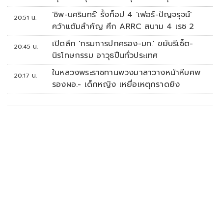
นัดรวด
'ชิพ-นครินทร์' รั้งท็อป 4 'เฟอร์-ปัญจรุจน์'
20:51 น.
คว้าแต้มสำคัญ ศึก ARRC สนาม 4 เรซ 2
เปิดลึก 'กรมการปกครอง-มท.' ขยับรีเซ็ต-
20:45 น.
นิรโทษกรรม อาวุธปืนทั่วประเทศ
ในหลวงพระราชทานพวงมาลาวางหน้าหีบศพ
20:17 น.
รองผอ.- เด็กหญิง เหยื่อเหตุกราดยิง