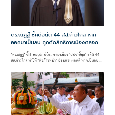
ดร.ณัฏฐ์ ชี้คดีอดีต 44 สส.ก้าวไกล หาก
ออกมาเป็นลบ ถูกตัดสิทธิการเมืองตลอด
ชีพ!
"ดร.ณัฏฐ์" ชี้ฝ่ายอนุรักษ์นิยมครองเมือง "ปปช.ชี้มูล" อดีต 44
สส.ก้าวไกล ทำให้ "หัวก้าวหน้า" อ่อนแรง ผลคดี หากเป็นลบ ถูก
ตัดสิทธิการเมืองตลอดชีพ