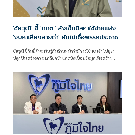
'ชัยวุฒิ' จี้ 'กกต.' สั่งเช็กบิลค่าใช้จ่ายแฝง
'งบหาเสียงสายดำ' ยันไม่เชื่อพรรคประชาชน
ไม่มี IO
ชัยวุฒิ ชี้วันนี้สังคมรับรู้กันถ้วนหน้าว่ามีการใช้ IO เข้าไปยุยง
ปลุกปั่น สร้างความเกลียดชัง และบิดเบือนข้อมูลเพื่อสร้าง
คะแนนนิยมให้ตัวเอง รวมถึงทำลายคู่แข่ง