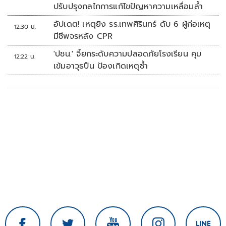
ปรับปรุงกลไกการแก้ไขปัญหาความเหลื่อมล้ำ
อัปเดต! เหตุยิง รร.เทพศิรินทร์ ดับ 6 ผู้ก่อเหตุ
12:30 น.
มีชีพจรหลัง CPR
'ปชน.' จี้ยกระดับความปลอดภัยโรงเรียน คุม
12:22 น.
เข้มอาวุธปืน ป้องเกิดเหตุซ้ำ