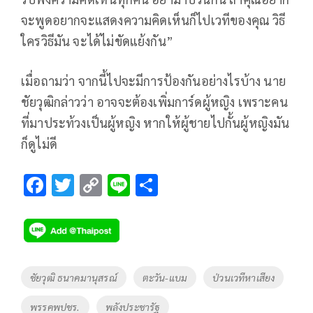
จะพูดอยากจะแสดงความคิดเห็นก็ไปเวทีของคุณ วิธี
ใครวิธีมัน จะได้ไม่ขัดแย้งกัน”
เมื่อถามว่า จากนี้ไปจะมีการป้องกันอย่างไรบ้าง นาย
ชัยวุฒิกล่าวว่า อาจจะต้องเพิ่มการ์ดผู้หญิง เพราะคน
ที่มาประท้วงเป็นผู้หญิง หากให้ผู้ชายไปกั้นผู้หญิงมัน
ก็ดูไม่ดี
F
T
C
Li
S
ac
wi
o
n
h
e
tt
p
e
ar
b
er
y
e
o
Li
Tags
ชัยวุฒิ ธนาคมานุสรณ์
ตะวัน-แบม
ป่วนเวทีหาเสียง
o
n
พรรคพปชร.
พลังประชารัฐ