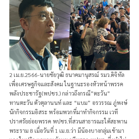
2 เม.ย.2566-นายชัยวุฒิ ธนาคมานุสรณ์ รมว.ดิจิทัล
เพื่อเศรษฐกิจและสังคม ในฐานะรองหัวหน้าพรรค
พลังประชารัฐ(พปชร.) กล่าวถึงกรณี”ตะวัน”
ทานตะวัน ตัวตุลานนท์ และ “แบม” อรวรรณ ภู่พงษ์
นักกิจกรรมอิสระ พร้อมพวกที่มาทำกิจกรรม เวที
ปราศรัยย่อยพรรค พปชร.ที่สวนสาธารณะใต้สะพาน
พระราม 8 เมื่อวันที่ 1 เม.ย.ว่า มีน้องบางกลุ่มเข้ามา