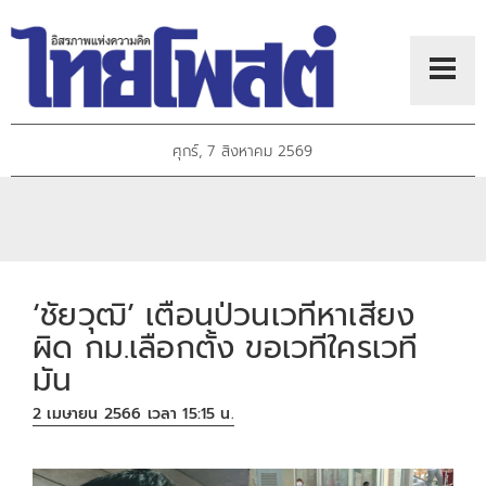
ศุกร์, 7 สิงหาคม 2569
‘ชัยวุฒิ’ เตือนป่วนเวทีหาเสียง
ผิด กม.เลือกตั้ง ขอเวทีใครเวที
มัน
2 เมษายน 2566 เวลา 15:15 น.