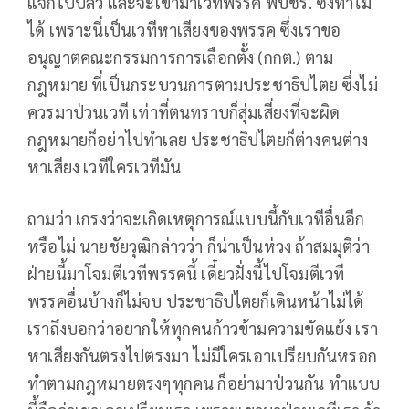
แจกใบปลิว และจะเข้ามาเวทีพรรค พปชร. ซึ่งทำไม่
ได้ เพราะนี่เป็นเวทีหาเสียงของพรรค ซึ่งเราขอ
อนุญาตคณะกรรมการการเลือกตั้ง (กกต.) ตาม
กฎหมาย ที่เป็นกระบวนการตามประชาธิปไตย ซึ่งไม่
ควรมาป่วนเวที เท่าที่ตนทราบก็สุ่มเสี่ยงที่จะผิด
กฎหมายก็อย่าไปทำเลย ประชาธิปไตยก็ต่างคนต่าง
หาเสียง เวทีใครเวทีมัน
ถามว่า เกรงว่าจะเกิดเหตุการณ์แบบนี้กับเวทีอื่นอีก
หรือไม่ นายชัยวุฒิกล่าวว่า ก็น่าเป็นห่วง ถ้าสมมุติว่า
ฝ่ายนี้มาโจมตีเวทีพรรคนี้ เดี๋ยวฝั่งนี้ไปโจมตีเวที
พรรคอื่นบ้างก็ไม่จบ ประชาธิปไตยก็เดินหน้าไม่ได้
เราถึงบอกว่าอยากให้ทุกคนก้าวข้ามความขัดแย้ง เรา
หาเสียงกันตรงไปตรงมา ไม่มีใครเอาเปรียบกันหรอก
ทำตามกฎหมายตรงๆทุกคน ก็อย่ามาป่วนกัน ทำแบบ