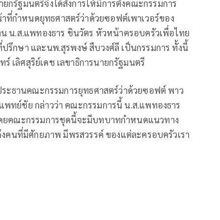
นนายกรัฐมนตรีจึงได้สั่งการให้มีการตั้งคณะกรรมการ
น้าที่กำหนดยุทธศาสตร์ว่าด้วยซอฟต์เพาเวอร์ของ
าน น.ส.แพทองธาร ชินวัตร หัวหน้าครอบครัวเพื่อไทย
่ปรึกษา และนพ.สุรพงษ์ สืบวงศ์ลี เป็นกรรมการ ทั้งนี้
์ เลิศสุริย์เดช เลขาธิการนายกรัฐมนตรี
องประธานคณะกรรมการยุทธศาสตร์ว่าด้วยซอฟต์ พาว
วแพทย์ชัย กล่าวว่า คณะกรรมการนี้ น.ส.แพทองธาร
 โดยคณะกรรมการชุดนี้จะมีบทบาทกำหนดแนวทาง
ดึงคนที่มีศักยภาพ มีพรสวรรค์ ของแต่ละครอบครัวเรา