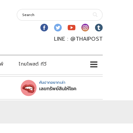
LINE : @THAIPOST
พ์
ไทยโพสต์ ทีวี
คันปากอยากเล่า
เลขทรัพย์สินให้โชค