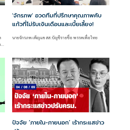
'จักรภพ' อวดทีมที่ปรึกษาคุณภาพคับ
แก้วที่ไม่รับเงินเดือนและเบี้ยเลี้ยง!
ล
นายจักรภพ เพ็ญแข สส.บัญชีรายชื่อ พรรคเพื่อไทย
ด
ปัจจัย ‘ภายใน-ภายนอก’ เร้ากระแสข่าว