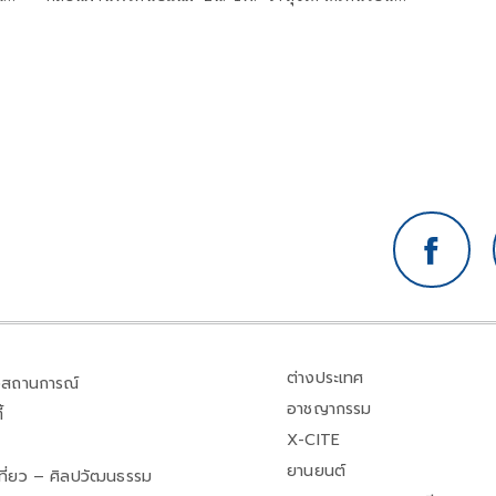
ขวัญตา ยากจะพรร
ต่างประเทศ
สถานการณ์
อาชญากรรม
้
X-CITE
ยานยนต์
เที่ยว – ศิลปวัฒนธรรม