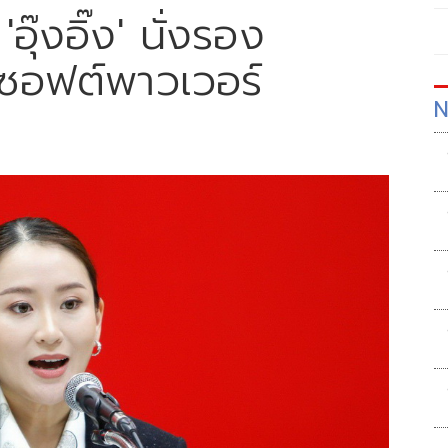
อุ๊งอิ๊ง' นั่งรอง
ซอฟต์พาวเวอร์
N