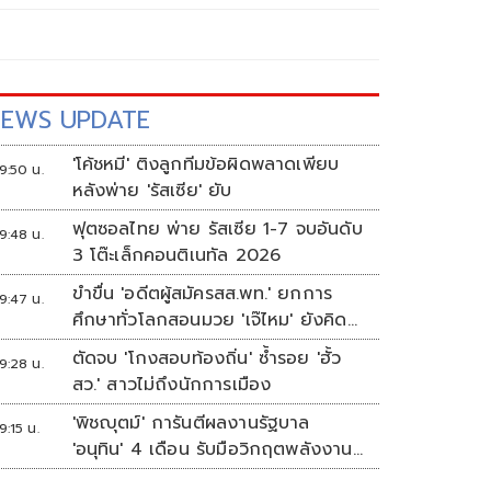
EWS UPDATE
'โค้ชหมี' ติงลูกทีมข้อผิดพลาดเพียบ
9:50 น.
หลังพ่าย 'รัสเซีย' ยับ
ฟุตซอลไทย พ่าย รัสเซีย 1-7 จบอันดับ
9:48 น.
3 โต๊ะเล็กคอนติเนทัล 2026
ขำขื่น 'อดีตผู้สมัครสส.พท.' ยกการ
9:47 น.
ศึกษาทั่วโลกสอนมวย 'เจ๊ไหม' ยังคิด
แบบระบบราชการเดิม
ตัดจบ 'โกงสอบท้องถิ่น' ซ้ำรอย 'ฮั้ว
9:28 น.
สว.' สาวไม่ถึงนักการเมือง
'พิชญุตม์' การันตีผลงานรัฐบาล
9:15 น.
'อนุทิน' 4 เดือน รับมือวิกฤตพลังงาน
ดันราคาข้าว-ยาง-ปาล์ม พุ่งต่อเนื่อง