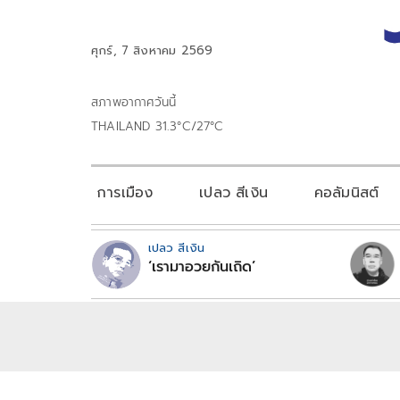
ศุกร์, 7 สิงหาคม 2569
สภาพอากาศวันนี้
THAILAND 31.3°C/27°C
การเมือง
เปลว สีเงิน
คอลัมนิสต์
เปลว สีเงิน
‘เรามาอวยกันเถิด’