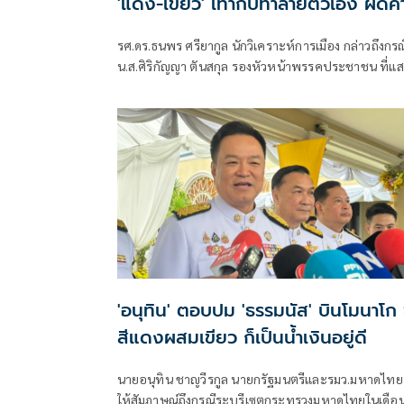
'แดง-เขียว' เท่ากับทำลายตัวเอง ผิดค
พูด
รศ.ดร.ธนพร ศรียากูล นักวิเคราะห์การเมือง กล่าวถึงกรณ
น.ส.ศิริกัญญา ตันสกุล รองหัวหน้าพรรคประชาชน ที่แ
ความเห็นว่าหากเกิดการจัดตั้งรัฐบาลระหว่างพรรคเพื่อ
ไทยกับพรรคภูมิใจไทย ก็จำเป็นต้องพูดคุยกับพรรค
ประชาชนด้วยว่า
'อนุทิน' ตอบปม 'ธรรมนัส' บินโมนาโก ช
สีแดงผสมเขียว ก็เป็นน้ำเงินอยู่ดี
นายอนุทิน ชาญวีรกูล นายกรัฐมนตรีและรมว.มหาดไทย
ให้สัมภาษณ์ถึงกรณีระบุรีเซตกระทรวงมหาดไทยในเดือ