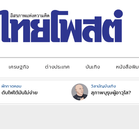
เศรษฐกิจ
ต่างประเทศ
บันเทิง
หนังสือพิม
ผักกาดหอม
วิสามัญบันเทิง
ดับไฟใต้มันไม่ง่าย
สุภาพบุรุษผู้อาวุโส?