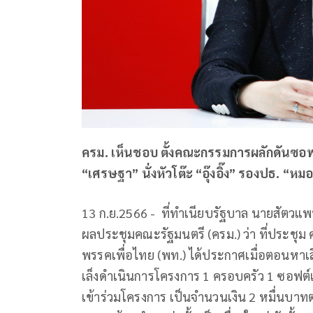
ครม. เห็นชอบ ตั้งคณะกรรมการผลักดันซอฟต์
“เศรษฐา” นั่งหัวโต๊ะ “อุ๊งอิ๊ง” รองปธ. “หม
13 ก.ย.2566 - ที่ทำเนียบรัฐบาล นายสัตวแ
ผลประชุมคณะรัฐมนตรี (ครม.) ว่า ที่ประชุม ค
พรรคเพื่อไทย (พท.) ได้ประกาศเมื่อตอนหาเสี
เล็งดำเนินการโครงการ 1 ครอบครัว 1 ซอฟต์เพาเว
เข้าร่วมโครงการ เป็นจำนวนเงิน 2 หมื่นบ