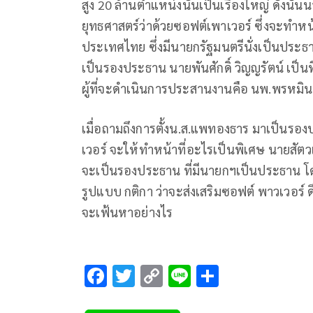
สูง 20 ล้านตำแหน่งนั้นเป็นเรื่องใหญ่ ดังนั้
ยุทธศาสตร์ว่าด้วยซอฟต์เพาเวอร์ ซึ่งจะทำห
ประเทศไทย ซึ่งมีนายกรัฐมนตรีนั่งเป็นประธ
เป็นรองประธาน นายพันศักดิ์ วิญญรัตน์ เป็นที
ผู้ที่จะดำเนินการประสานงานคือ นพ.พรหมินทร
เมื่อถามถึงการตั้งน.ส.แพทองธาร มาเป็นร
เวอร์ จะให้ทำหน้าที่อะไรเป็นพิเศษ นายสัต
จะเป็นรองประธาน ที่มีนายกฯเป็นประธาน
รูปแบบ กติกา ว่าจะส่งเสริมซอฟต์ พาวเวอร์ 
จะเฟ้นหาอย่างไร
F
T
C
Li
S
ac
wi
o
n
h