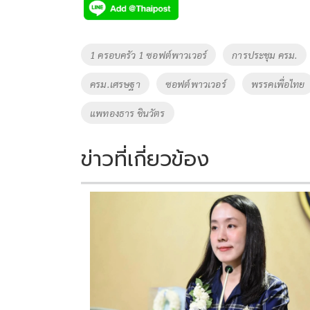
e
tt
p
e
ar
b
er
y
e
o
Li
Tags
1 ครอบครัว 1 ซอฟต์พาวเวอร์
การประชุม ครม.
o
n
ครม.เศรษฐา
ซอฟต์พาวเวอร์
พรรคเพื่อไทย
k
k
แพทองธาร ชินวัตร
ข่าวที่เกี่ยวข้อง