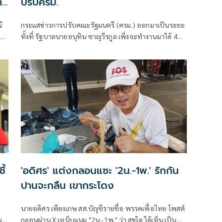
ำ
ปรับครม.
ี
กระแสข่าวการปรับคณะรัฐมนตรี (ครม.) ออกมาเป็นระยะ
สดง
ทั้งที่ รัฐบาลนายอนุทิน ชาญวีรกูล เพิ่งจะทำงานมาได้ 4
เดือนเท่านั้น ซึ่งระยะเวลาดังกล่าวถือว่าน้อยมาก หากเทียบ
รัฐบาลในอดีต ที่อย่างเร็วที่สุดจะปรับกันทุก 6 เดือน หรือ
ครึ่งปี
ี้
'อดิศร' แต่งกลอนแซะ '2น.-1พ.' รักกัน
ปานจะกลืน เขากระโดง
นายอดิศร เพียงเกษ สส.บัญชีรายชื่อ พรรคเพื่อไทย โพสต์
น
กลอนผ่าน X เหน็บแนม "2น.-1พ." ว่า สุขใด ได้เห็น เป็น