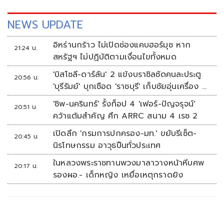
NEWS UPDATE
อิหร่านกร้าว ไม่เปิดช่องแคบฮอร์มุซ หาก
21:24 น.
สหรัฐฯ ไม่ปฏิบัติตามเงื่อนไขทั้งหมด
'บิสโซลี-ดาร์ลัน' 2 แข้งบราซิลซัดคนละประตู
20:56 น.
'บุรีรัมย์' บุกเชือด 'ราชบุรี' เก็บชัยอุ่นเครื่อง 4
นัดรวด
'ชิพ-นครินทร์' รั้งท็อป 4 'เฟอร์-ปัญจรุจน์'
20:51 น.
คว้าแต้มสำคัญ ศึก ARRC สนาม 4 เรซ 2
เปิดลึก 'กรมการปกครอง-มท.' ขยับรีเซ็ต-
20:45 น.
นิรโทษกรรม อาวุธปืนทั่วประเทศ
ในหลวงพระราชทานพวงมาลาวางหน้าหีบศพ
20:17 น.
รองผอ.- เด็กหญิง เหยื่อเหตุกราดยิง