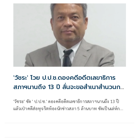
'วัชระ' โวย ป.ป.ช.ดองคดีอดีตเลขาธิการ
สภาฯนานถึง 13 ปี ลั่นจะขอสำเนาสำนวนการ
สอบสวน
'วัชระ' ซัด ' ป.ป.ช.' ดองคดีอดีตเลขาธิการสภาฯนานถึง 13 ปี
แล้วเป่าคดีส่อทุจริตห้องนักข่าวสภา 5 ล้านบาท ซัดเป็นเล่ห์กลที่
ใช้มานาน ไร้โปร่งใส ไม่มีความยุติธรรมจริง ลั่นจะขอสำเนา
สำนวนการสอบสวนตามกฎหมายต่อไป