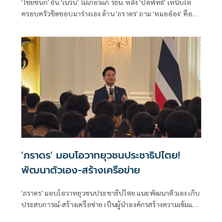
'ไชยชนก' ยัน 'เนวิน' ไม่เกี่ยวแก้ รธน. หลัง 'ปดิพัทธ์' เหน็บให้
ครอบครัวชิดชอบมาร่างเอง ด้าน 'ภราดร' ถาม 'หมออ๋อง' คือ
ใคร
'ภราดร' มอบโอวาทยุวชนประชาธิปไตย!
พัฒนาตัวเอง-สร้างเครือข่าย
'ภราดร' มอบโอวาทยุวชนประชาธิปไตย แนะพัฒนาตัวเอง เก็บ
ประสบการณ์-สร้างเครือข่าย เป็นผู้นำองค์กรสร้างความเข้มแข็ง
ให้ประเทศ