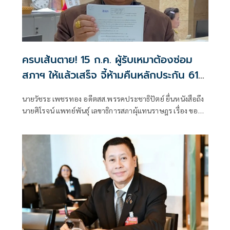
ครบเส้นตาย! 15 ก.ค. ผู้รับเหมาต้องซ่อม
สภาฯ ให้แล้วเสร็จ จี้ห้ามคืนหลักประกัน 614
ล้านบาท คิดค่าปรับล่าช้าวันละ 12 ล้าน
นายวัชระ เพชรทอง อดีตสส.พรรคประชาธิปัตย์ ยื่นหนังสือถึง
นายศิโรจน์ แพทย์พันธุ์ เลขาธิการสภาผุ้แทนราษฎร เรื่อง ขอ
แจ้งข้อบกพร่องของการก่อสร้างอาคารรัฐสภาและอาคาร
ประกอบเพิ่มเติมก่อนวันหมดอายุประกันและขอให้ยึด
แคชเชียร์เช็คธนาคารไทยพาณิชย์