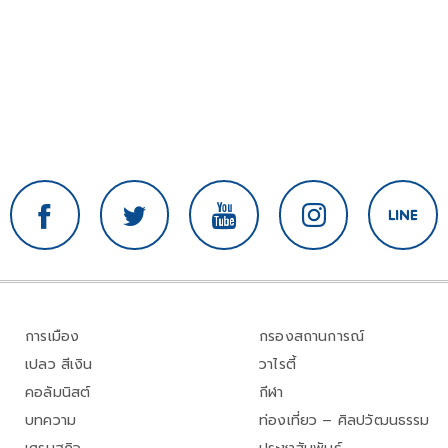
การเมือง
กรองสถานการณ์
เปลว สีเงิน
วาไรตี้
คอลัมนิสต์
กีฬา
บทความ
ท่องเที่ยว – ศิลปวัฒนธรรม