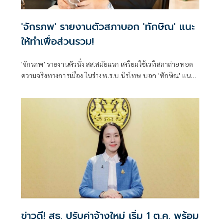
'จักรภพ' รายงานตัวสภาบอก 'ทักษิณ' แนะ
ให้ทำเพื่อส่วนรวม!
'จักรภพ' รายงานตัวนั่ง สส.สมัยแรก เตรียมใช้เวทีสภาถ่ายทอด
ความจริงทางการเมือง ในร่างพ.ร.บ.นิรโทษ บอก 'ทักษิณ' แนะ
ให้ทำเพื่อส่วนรวม เป็นสส.ต้องคิดถึงประวัติศาสตร์ อย่าคิดแต่
ความนิยมวันนี้พรุ่งนี้
ข่าวดี! สธ. ปรับค่าจ้างใหม่ เริ่ม 1 ต.ค. พร้อม