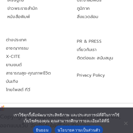
เศรษฐกิจ
ประชาสัมพันธ์
ข่าวพระราชสำนัก
ภูมิภาค
หนังสือพิมพ์
สิ่งแวดล้อม
ต่างประเทศ
PR & PRESS
อาชญากรรม
เกี่ยวกับเรา
X-CITE
ติดต่อและ สนับสนุน
ยานยนต์
สาธารณสุข-คุณภาพชีวิต
Privacy Policy
บันเทิง
ไทยโพสต์ ทีวี
Copyright© thaipost.net, All rights reserved.,
เราใช้คุกกี้เพื่อพัฒนาประสิทธิภาพ และประสบการณ์ที่ดีในการใช้
เว็บไซต์ของคุณ คุณสามารถศึกษารายละเอียดได้ที่นี่
ออกแบบเว็บ จัดทำเว็บไซต์โดย iDesign
ยินยอม
นโยบายความเป็นส่วนตัว