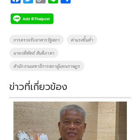
ac
wi
o
n
h
e
tt
p
e
ar
b
er
y
e
o
Li
Tags
การตรวจรับอาคารรัฐสภา
ค่าแรงขั้นต่ำ
o
n
นายปดิพัทธ์ สันติภาดา
k
k
สำนักงานเลขาธิการสภาผู้แทนราษฎร
ข่าวที่เกี่ยวข้อง