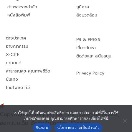
ข่าวพระราชสำนัก
ภูมิภาค
หนังสือพิมพ์
สิ่งแวดล้อม
ต่างประเทศ
PR & PRESS
อาชญากรรม
เกี่ยวกับเรา
X-CITE
ติดต่อและ สนับสนุน
ยานยนต์
สาธารณสุข-คุณภาพชีวิต
Privacy Policy
บันเทิง
ไทยโพสต์ ทีวี
Copyright© thaipost.net, All rights reserved.,
เราใช้คุกกี้เพื่อพัฒนาประสิทธิภาพ และประสบการณ์ที่ดีในการใช้
เว็บไซต์ของคุณ คุณสามารถศึกษารายละเอียดได้ที่นี่
ออกแบบเว็บ จัดทำเว็บไซต์โดย iDesign
ยินยอม
นโยบายความเป็นส่วนตัว