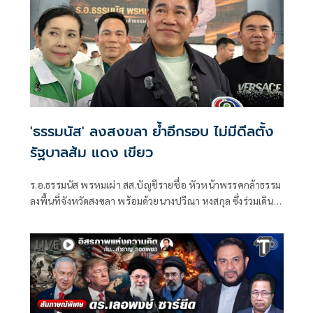
'ธรรมนัส' ลงสงขลา ย้ำอีกรอบ ไม่มีดีลตั้ง
รัฐบาลส้ม แดง เขียว
ร.อ.ธรรมนัส พรหมเผ่า สส.บัญชีรายชื่อ หัวหน้าพรรคกล้าธรรม
ลงพื้นที่จังหวัดสงขลา พร้อมด้วยนางปวีณา หงสกุล ซึ่งร่วมเดิน
ทางมาด้วย เพื่อพบปะนายเดชอิศม์ ขาวทอง และสมาชิกพรรค
ณ ที่ทำการนายเดชอิศม์ โดยมีการประชุมหารือแนวทางการ
ทำงานและขับเคลื่อนนโยบายในพื้นที่ ก่อนเดินทางต่อไปยัง
จังหวัดพัทลุง