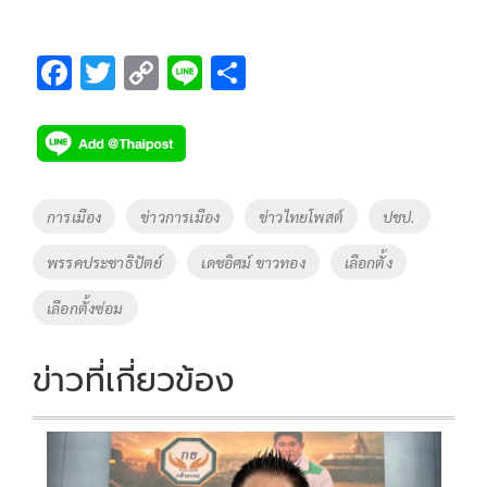
F
T
C
Li
S
ac
wi
o
n
h
e
tt
p
e
ar
b
er
y
e
o
Li
Tags
การเมือง
ข่าวการเมือง
ข่าวไทยโพสต์
ปชป.
o
n
พรรคประชาธิปัตย์
เดชอิศม์ ขาวทอง
เลือกตั้ง
k
k
เลือกตั้งซ่อม
ข่าวที่เกี่ยวข้อง