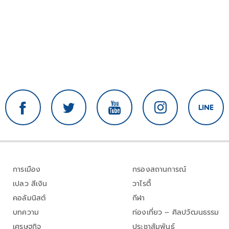
การเมือง
กรองสถานการณ์
เปลว สีเงิน
วาไรตี้
คอลัมนิสต์
กีฬา
บทความ
ท่องเที่ยว – ศิลปวัฒนธรรม
เศรษฐกิจ
ประชาสัมพันธ์