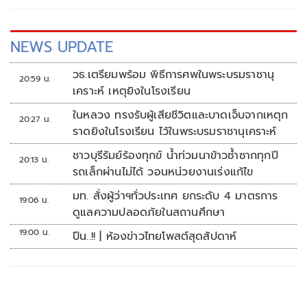
NEWS UPDATE
วธ.เตรียมพร้อม พิธีการศพในพระบรมราชานุ
20:59 น.
เคราะห์ เหตุยิงในโรงเรียน
ในหลวง ทรงรับผู้เสียชีวิตและบาดเจ็บจากเหตุก
20:27 น.
ราดยิงในโรงเรียน ไว้ในพระบรมราชานุเคราะห์
ชาวบุรีรัมย์ร้องทุกข์ น้ำท่วมนาข้าวซ้ำซากทุกปี
20:13 น.
รถเล็กผ่านไม่ได้ วอนหน่วยงานเร่งแก้ไข
มท. สั่งผู้ว่าฯทั่วประเทศ ยกระดับ 4 มาตรการ
19:06 น.
ดูแลความปลอดภัยในสถานศึกษา
19:00 น.
ปืน..!! | ห้องข่าวไทยโพสต์สุดสัปดาห์