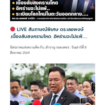
LIVE สัมภาษณ์พิเศษ ดร.เลอพงษ์
.เบื้องลับสงครามโหด .อิหร่านจะไม่แพ้..
.ระเบียบโลกใหม่ในตะวันออกกลาง…. |
อิสรภาพแห่งความคิด กับ..สำราญ รอดเพชร : วันเสาร์ที่ 8
อิสรภาพแห่งความคิด กับ..สำราญ รอด
สิงหาคม 2569
เพชร