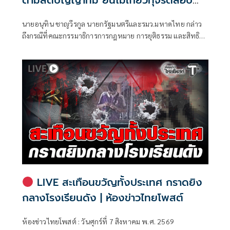
ท้องถิ่น
นายอนุทิน ชาญวีรกูล นายกรัฐมนตรีและรมว.มหาดไทย กล่าว
ถึงกรณีที่คณะกรรมาธิการการกฎหมาย การยุติธรรม และสิทธิ
มนุษยชน สภาผู้แทนราษฎร ที่มี นายรังสิมันต์ โรม เป็นประธาน
กรรมาธิการ มีการอ้างชื่อนายกรัฐมนตรี เข้าไปเกี่ยวข้องกับการ
ทุจริตสอบท้องถิ่น
LIVE สะเทือนขวัญทั้งประเทศ กราดยิง
กลางโรงเรียนดัง | ห้องข่าวไทยโพสต์
ห้องข่าวไทยโพสต์ : วันศุกร์ที่ 7 สิงหาคม พ.ศ. 2569