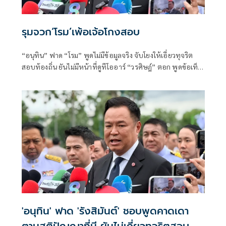
รุมจวก‘โรม’เพ้อเจ้อโกงสอบ
“อนุทิน” ฟาด “โรม” พูดไม่มีข้อมูลจริง จับโยงให้เอี่ยวทุจริต
สอบท้องถิ่น ยันไม่มีหน้าที่ดูทีโออาร์ “วรศิษฎ์” ตอก พูดข้อเท็จ
จริงไม่ครบ
'อนุทิน' ฟาด 'รังสิมันต์' ชอบพูดคาดเดา
ตามสติปัญญาที่มี ยันไม่เกี่ยวทุจริตสอบ