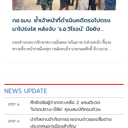
กอ.รมน. ย้ำเจ้าหน้าที่ดำเนินคดีตรงไปตรง
มาโปร่งใส หลังจับ 'ร.อ.วิโรจน์' มือยิง
สส.กมลศักดิ์
กองอำนวยการรักษาความมั่นคงภายในภาค 4 ส่วนหน้า ชี้แจง
ความคืบหน้ากรณีเหตุการณ์ลอบยิง นายกมลศักดิ์ ลีวาเมาะ
สมาชิกสภาผู้แทนราษฎร เขต 5 จังหวัดนราธิวาส เมื่อวันที่ 20
มีนาคม 2569 ซึ่งเจ้าหน้าที่ได้เร่งติดตามตัวผู้กระทำผิดอย่างต่อ
เนื่อง
NEWS UPDATE
ศึกชิงชัยผู้ว่ากกท.เหลือ 2 แคนดิเดต
21:57 น.
'โปรดปราน-มีชัย' คุณสมบัติครบถ้วน
ปากีสถานจำกัดการรายงานข่าวของสื่อต่าง
21:47 น.
ประเทศนอกเมืองสำคัญ