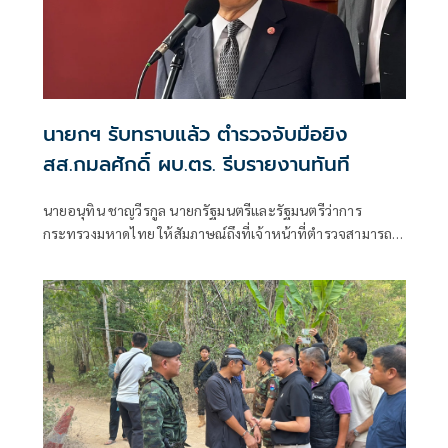
นายกฯ รับทราบแล้ว ตำรวจจับมือยิง
สส.กมลศักดิ์ ผบ.ตร. รีบรายงานทันที
นายอนุทิน ชาญวีรกูล นายกรัฐมนตรีและรัฐมนตรีว่าการ
กระทรวงมหาดไทย ให้สัมภาษณ์ถึงที่เจ้าหน้าที่ตำรวจสามารถ
จับกุม ร.อ.วิโรจน์ เกตุมณี ผู้ต้องหาตามหมายจับคดีลอบยิง
นายกมลศักดิ์ ลีวาเมาะ สส.นราธิวาส พรรคประชาชาติ ว่า ได้รับ
ทราบรายงานแล้ว ซึ่งสามารถจับกุมผู้ต้องหาครบทั้ง 5 คนแล้ว
โดยเมื่อวานนี้ พล.ต.อ.กิตติ์รัฐ พันธุ์เพ็ชร์ ผู้บัญชาการตำรวจ
แห่งชาติ และ พล.ต.อ.สำราญ นวลมา รอง ผบ.ตร. ได้รายงาน
ทันที