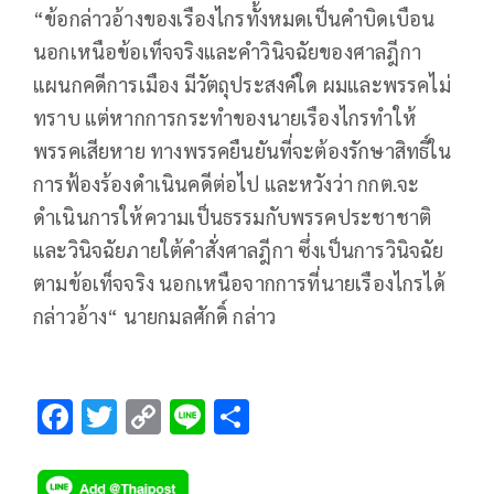
“ข้อกล่าวอ้างของเรืองไกรทั้งหมดเป็นคำบิดเบือน
นอกเหนือข้อเท็จจริงและคำวินิจฉัยของศาลฎีกา
แผนกคดีการเมือง มีวัตถุประสงค์ใด ผมและพรรคไม่
ทราบ แต่หากการกระทำของนายเรืองไกรทำให้
พรรคเสียหาย ทางพรรคยืนยันที่จะต้องรักษาสิทธิ์ใน
การฟ้องร้องดำเนินคดีต่อไป และหวังว่า กกต.จะ
ดำเนินการให้ความเป็นธรรมกับพรรคประชาชาติ
และวินิจฉัยภายใต้คำสั่งศาลฎีกา ซึ่งเป็นการวินิจฉัย
ตามข้อเท็จจริง นอกเหนือจากการที่นายเรืองไกรได้
กล่าวอ้าง“ นายกมลศักดิ์ กล่าว
F
T
C
Li
S
ac
wi
o
n
h
e
tt
p
e
ar