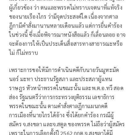
ผู้เกี่ยวข้อง ว่า ตนและพรรคไม่ทราบเจตนาที่แท้จริง
ของนายเรืองไกร ว่ามีจุดประสงค์ใด เนื่องจากศาล
ฎีกามีคำสั่งมานานหลายเดือนแล้ว แต่การยื่นคำร้อง
ในช่วงนี้ ซึ่งเมื่อพิจารณาหนังสือแล้ว ก็เลื่อนลอย อาจ
จะต้องการให้เป็นประเด็นสื่อสารทางสาธารณะหรือ
ไม่ ก็ไม่ทราบ
เพราะการขอให้มีการดำเนินคดีกับนายวันมูหะมัด
นอร์ มะทา ประธานรัฐสภา และประสภาผู้แทน
ราษฎร หัวหน้าพรรคในขณะนั้น และพ.ต.อ.ทวี สอด
ส่อง รัฐมนตรีว่าการกระทรวงยุติธรรม เลขาธิการ
พรรคในขณะนั้น ตามคำสั่งศาลฎีกาแผนกคดี
การเมืองที่นายไกรได้อ้าง ซึ่งได้ยกคำร้อง กรณีผู้
สมัคร จ.สงขลา และจ.สตูล ของพรรค ไม่ถือว่าผู้สมัคร
เพราะในการเลือกตั้งปี 2562 กกต.จ.สงขลาได้มี