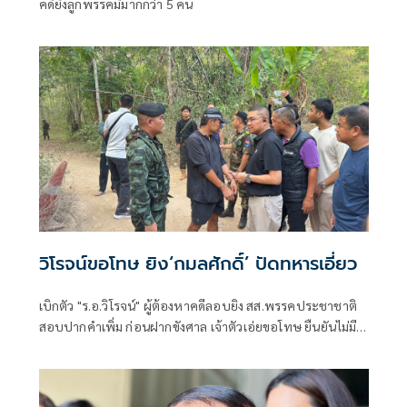
คดียิงลูกพรรคมีมากกว่า 5 คน
วิโรจน์ขอโทษ ยิง‘กมลศักดิ์’ ปัดทหารเอี่ยว
เบิกตัว "ร.อ.วิโรจน์" ผู้ต้องหาคดีลอบยิง สส.พรรคประชาชาติ
สอบปากคำเพิ่ม ก่อนฝากขังศาล เจ้าตัวเอ่ยขอโทษ ยืนยันไม่มี
หน่วยทหารเกี่ยวข้อง ไม่รู้ว่ารถที่ใช้ก่อเหตุเป็นรถของ กอ.รมน.
ขณะที่ตำรวจเร่งขยายผลหาผู้บงการ