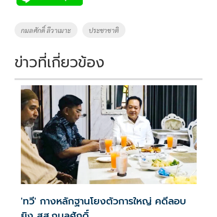
b
er
y
e
o
Li
Tags
กมลศักดิ์ ลีวาเมาะ
ประชาชาติ
o
n
k
k
ข่าวที่เกี่ยวข้อง
'ทวี' กางหลักฐานโยงตัวการใหญ่ คดีลอบ
ยิง สส.กมลศักดิ์