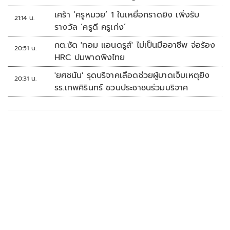
เศร้า ‘ครูหมวย’ 1 ในเหยื่อกราดยิง เพิ่งรับ
21:14 น.
รางวัล ‘ครูดี ครูเก่ง’
กต.ซัด 'ทอม แอนดรูส์' ไม่เป็นมืออาชีพ จ่อร้อง
20:51 น.
HRC ปมพาดพิงไทย
'ยศชนัน' รุดบริจาคเลือดช่วยผู้บาดเจ็บเหตุยิง
20:31 น.
รร.เทพศิรินทร์ ชวนประชาชนร่วมบริจาค