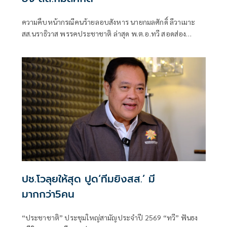
ความคืบหน้ากรณีคนร้ายลอบสังหาร นายกมลศักดิ์ ลีวาเมาะ
สส.นราธิวาส พรรคประชาชาติ ล่าสุด พ.ต.อ.ทวี สอดส่อง
หัวหน้าพรรคประชาชาติ พร้อมด้วยทีมงานฝ่ายกฎหมาย ได้
เดินทางเข้าร่วมประชุมหารือเพื่อติดตามความคืบหน้าทางคดี
โดยมีนายกมลศักดิ์ ลีวาเมาะ ในฐานะผู้เสียหายเข้าร่วมสรุป
ประเด็นพยานหลักฐานใหม่ที่อาจเชื่อมโยงไปถึง "ตัวการใหญ่"
ปช.โวลุยให้สุด ปูด‘ทีมยิงสส.’ มี
มากกว่า5คน
“ประชาชาติ” ประชุมใหญ่สามัญประจำปี 2569 “ทวี” ฟันธง