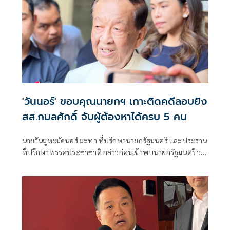
'วันนอร์' ขอบคุณนายกฯ เกาะติดคดีลอบยิง
สส.กมลศักดิ์ จับผู้ต้องหาได้ครบ 5 คน
นายวันมูหะมัดนอร์ มะทา ที่ปรึกษานายกรัฐมนตรี และประธาน
ที่ปรึกษาพรรคประชาชาติ กล่าวก่อนเข้าพบนายกรัฐมนตรี ว่า
ขอบคุณนายกฯที่ลงไปในพื้นที่ภาคใต้ และได้ไปกำชับในเรื่อง
คดีของนายกมลศักดิ์ ลีวาเมาะ สส.นราธิวาส พรรคประชาชาติ
ซึ่งในที่สุดสามารถจับผู้ต้องหาที่ตำรวจออกหมายจับทั้ง 5 คนได้
แล้วเมื่อวันที่ 22 เม.ย.