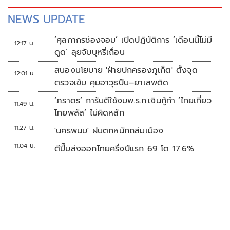
NEWS UPDATE
‘ศุลกากรช่องจอม’ เปิดปฏิบัติการ ‘เดือนนี้ไม่มี
12:17 น.
ดูด’ ลุยจับบุหรี่เถื่อน
สนองนโยบาย 'ฝ่ายปกครองภูเก็ต' ตั้งจุด
12:01 น.
ตรวจเข้ม คุมอาวุธปืน–ยาเสพติด
‘ภราดร’ การันตีใช้งบพ.ร.ก.เงินกู้ทำ ‘ไทยเที่ยว
11:49 น.
ไทยพลัส’ ไม่ผิดหลัก
11:27 น.
'นครพนม' ฝนตกหนักถล่มเมือง
11:04 น.
ตีปี๊บส่งออกไทยครึ่งปีแรก 69 โต 17.6%