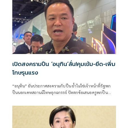
เปิดสงครามปืน ‘อนุทิน’ลั่น!คุมเข้ม-ยึด-เพิ่ม
โทษรุนแรง
“อนุทิน” ยันประกาศสงครามกับปืน ย้ำไม่ใช่เจ้าหน้าที่รัฐพก
ปืนนอกเคหสถานมีโทษอุกฉกรรจ์ ปัดตกข้อเสนอครูพกปืน
ป้องกันตัว เหตุไม่ใช่เจ้าพนักงาน ลั่นปืนถูกขโมยไปก่อเหตุ
เจ้าของเป็นผู้ต้องหาร่วม