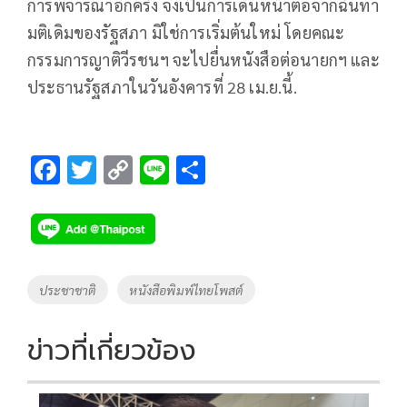
การพิจารณาอีกครั้ง จึงเป็นการเดินหน้าต่อจากฉันทา
มติเดิมของรัฐสภา มิใช่การเริ่มต้นใหม่ โดยคณะ
กรรมการญาติวีรชนฯ จะไปยื่นหนังสือต่อนายกฯ และ
ประธานรัฐสภาในวันอังคารที่ 28 เม.ย.นี้.
F
T
C
Li
S
ac
wi
o
n
h
e
tt
p
e
ar
b
er
y
e
o
Li
Tags
ประชาชาติ
หนังสือพิมพ์ไทยโพสต์
o
n
k
k
ข่าวที่เกี่ยวข้อง