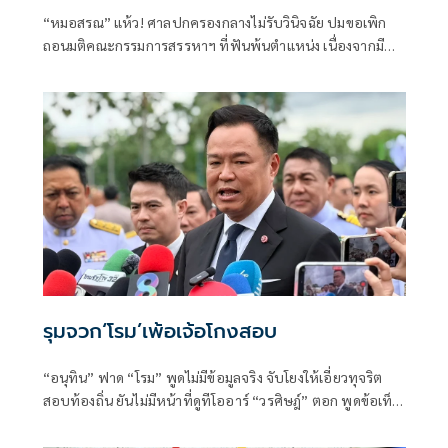
“หมอสรณ” แห้ว! ศาลปกครองกลางไม่รับวินิจฉัย ปมขอเพิก
ถอนมติคณะกรรมการสรรหาฯ ที่ฟันพ้นตำแหน่ง เนื่องจากมี
ลักษณะต้องห้ามและขาดคุณสมบัติมาตั้งแต่ต้น
รุมจวก‘โรม’เพ้อเจ้อโกงสอบ
“อนุทิน” ฟาด “โรม” พูดไม่มีข้อมูลจริง จับโยงให้เอี่ยวทุจริต
สอบท้องถิ่น ยันไม่มีหน้าที่ดูทีโออาร์ “วรศิษฎ์” ตอก พูดข้อเท็จ
จริงไม่ครบ