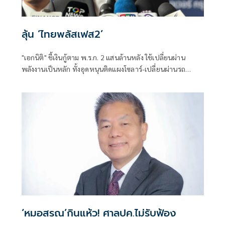
ลุ้น ‘ไทยพลัสเฟส2’
"เอกนิติ" ชี้เงินกู้ตาม พ.ร.ก. 2 แสนล้านหลัง ใช้เปลี่ยนผ่าน
พลังงานเป็นหลัก ทั้งอุดหนุนติดแผงโซลาร์-เปลี่ยนผ่านรถ
โดยสารเป็น EV ส่วนเงินกู้ 2 แสนล้านแรกเหลือ 4 หมื่นล้าน
พร้อมให้ใช้กับไทยเที่ยวไทยพลัส ส่วนไทยช่วยไทยพลัส เฟส 2
รอประเมินความเหมาะสม นายกฯ เผยจะพยายาม
‘หมอสรณ’กินแห้ว! ศาลปค.ไม่รับฟ้อง