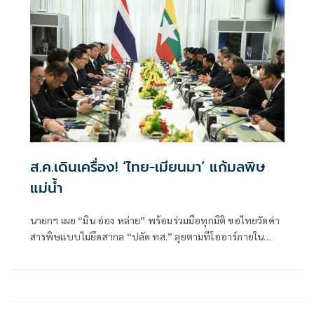
ส.ค.เดินเครื่อง! ‘ไทย-เมียนมา’ แก้มลพิษ
แม่นํ้า
นายกฯ เผย “มิน อ่อง หล่าย” พร้อมร่วมมือทุกมิติ ขอไทยวัดค่า
สารพิษแบบไม่ยึดสากล “ปลัด ทส.” ลุยตามทีโออาร์ภายใน
ส.ค.นี้ “เด็กส้ม” ซัดปูพรมแดงรับเป็นจุดต่ำที่สุดของยุทธศาสตร์
การทูตไทยบนเวทีโลก