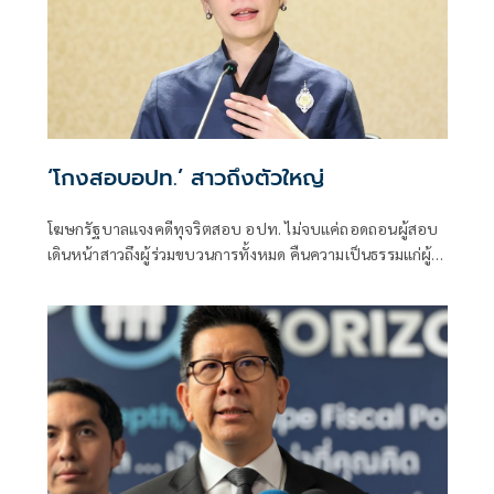
‘โกงสอบอปท.’ สาวถึงตัวใหญ่
โฆษกรัฐบาลแจงคดีทุจริตสอบ อปท. ไม่จบแค่ถอดถอนผู้สอบ
เดินหน้าสาวถึงผู้ร่วมขบวนการทั้งหมด คืนความเป็นธรรมแก่ผู้
สอบแข่งขันโดยสุจริต และเป็นการฟื้นฟูความเชื่อมั่นของ
ประชาชนต่อระบบการสอบเข้ารับราชการทุกระดับ