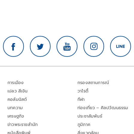
การเมือง
กรองสถานการณ์
เปลว สีเงิน
วาไรตี้
คอลัมนิสต์
กีฬา
บทความ
ท่องเที่ยว – ศิลปวัฒนธรรม
เศรษฐกิจ
ประชาสัมพันธ์
ข่าวพระราชสำนัก
ภูมิภาค
หนังสือพิมพ์
สิ่งแวดล้อม