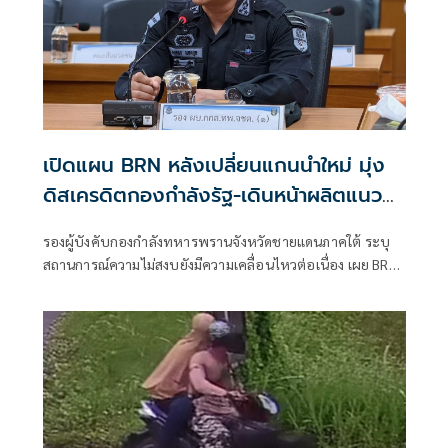
เปิดแผน BRN หลังเปลี่ยนแกนนำใหม่ มุ่ง
ดิสเครดิตกองกำลังรัฐ-เดินหน้าผลิตแนว
ร่วม
รองผู้บังคับกองกำลังทหารพรานจังหวัดชายแดนภาคใต้ ระบุ
สถานการณ์ความไม่สงบยังมีความเคลื่อนไหวต่อเนื่อง เผย BRN
ปรับยุทธวิธีรายปีหลังเปลี่ยนแกนนำ มุ่งโจ