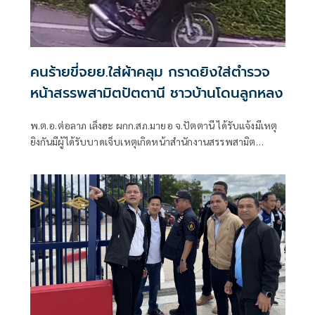
คนร้ายขี่จยย.ใส่ผ้าคลุม กราดยิงใส่ตำรวจ
หน้าสรรพสามิตปัตตานี ชาวบ้านโดนลูกหลง
พ.ต.อ.ต่อลาภ เล็งฮะ ผกก.สภ.มายอ จ.ปัตตานี ได้รับแจ้งมีเหตุ
ยิงกันมีผู้ได้รับบาดเจ็บเหตุเกิดหน้าสำนักงานสรรพสามิต
ปัตตานี สาขามายอ ม.5 ต.ลางา อ.มายอ ตั้งอยู่ริมถนนสาย
นราธิวาส - ปัตตานี หลังได้รับแจ้งจึงรายงานให้ผู้บังคับบัญชา
ทราบพร้อมนำกำลังไปที่เกิดเหตุ