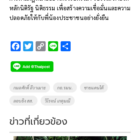
หลักนิติรัฐ นิติธรรม เพื่อสร้างความเชื่อมั่นและความ
ปลอดภัยให้กับพี่น้องประชาชนอย่างยั่งยืน
F
T
C
Li
S
ac
wi
o
n
h
e
tt
p
e
ar
b
er
y
e
o
Li
Tags
กมลศักดิ์ ลีวาเมาะ
กอ.รมน.
ชายแดนใต้
o
n
ลอบยิง สส.
วิโรจน์ เกตุมณี
k
k
ข่าวที่เกี่ยวข้อง