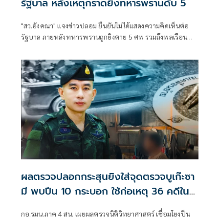
รัฐบาล หลังเหตุกราดยิงทหารพรานดับ 5
"สว.อังคณา" แจงข่าวปลอม ยืนยันไม่ได้แสดงความคิดเห็นต่อ
รัฐบาล ภายหลังทหารพรานถูกยิงตาย 5 ศพ รวมถึงพลเรือน
และเด็กได้รับบาดเจ็บ มีการประกาศขยายอำนาจการใช้กฎ
อัยการศึกในการตรวจค้น
ผลตรวจปลอกกระสุนยิงใส่จุดตรวจบูเก๊ะซา
มี พบปืน 10 กระบอก ใช้ก่อเหตุ 36 คดีใน
พื้นที่นราธิวาส
กอ.รมน.ภาค 4 สน. เผยผลตรวจนิติวิทยาศาสตร์ เชื่อมโยงปืน