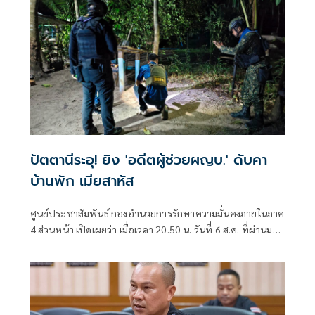
ปัตตานีระอุ! ยิง 'อดีตผู้ช่วยผญบ.' ดับคา
บ้านพัก เมียสาหัส
ศูนย์ประชาสัมพันธ์ กองอำนวยการรักษาความมั่นคงภายในภาค
4 ส่วนหน้า เปิดเผยว่า เมื่อเวลา 20.50 น. วันที่ 6 ส.ค. ที่ผ่านมา
เกิดเหตุคนร้ายไม่ทราบจำนวนใช้อาวุธปืนลอบยิงนายรียะ
อาแว อดีตผู้ช่วยผู้ใหญ่บ้านหมู่ที่ 5