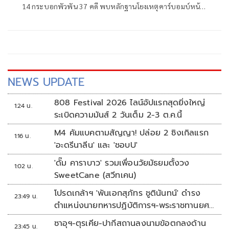
14 กระบอกพัวพัน 37 คดี พบหลักฐานโยงเหตุคาร์บอมบ์หน้า
สภ.ตันหยง กับบึ้มรถชาวมาเลย์
NEWS UPDATE
808 Festival 2026 ไลน์อัปแรกสุดยิ่งใหญ่
1:24 น.
ระเบิดความมันส์ 2 วันเต็ม 2-3 ต.ค.นี้
M4 คัมแบคตามสัญญา! ปล่อย 2 ซิงเกิลแรก
1:16 น.
'อะดรีนาลีน' และ 'ชอบU'
'ดั๊ม คาราบาว' รวมเพื่อนวัยมัธยมตั้งวง
1:02 น.
SweetCane (สวีทเคน)
โปรดเกล้าฯ 'พันเอกสุภัทร ชูตินันทน์' ดำรง
23:49 น.
ตำแหน่งนายทหารปฏิบัติการฯ-พระราชทานยศ
'พลตรี'
ซาอุฯ-ตุรเคีย-ปากีสถานลงนามข้อตกลงด้าน
23:45 น.