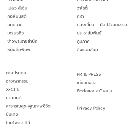
เปลว สีเงิน
วาไรตี้
คอลัมนิสต์
กีฬา
บทความ
ท่องเที่ยว – ศิลปวัฒนธรรม
เศรษฐกิจ
ประชาสัมพันธ์
ข่าวพระราชสำนัก
ภูมิภาค
หนังสือพิมพ์
สิ่งแวดล้อม
ต่างประเทศ
PR & PRESS
อาชญากรรม
เกี่ยวกับเรา
X-CITE
ติดต่อและ สนับสนุน
ยานยนต์
สาธารณสุข-คุณภาพชีวิต
Privacy Policy
บันเทิง
ไทยโพสต์ ทีวี