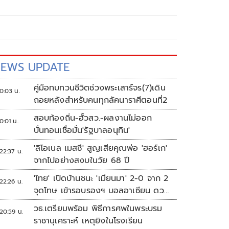
EWS UPDATE
คู่มือทบทวนชีวิตช่วงพระเสาร์จร(7)เดิน
0:03 น.
ถอยหลังสำหรับคนทุกลัคนาราศีตอนที่2
สอบท้องถิ่น-ฮั้วสว.-ผลงานไม่ออก
0:01 น.
บั่นทอนเชื่อมั่น'รัฐบาลอนุทิน'
'ลิโอเนล เมสซี' สูญเสียคุณพ่อ 'ฮอร์เก'
22:37 น.
จากไปอย่างสงบในวัย 68 ปี
'ไทย' เปิดบ้านชนะ 'เมียนมา' 2-0 จาก 2
22:26 น.
จุดโทษ เข้ารอบรองฯ บอลอาเซียน ดวล
'สิงคโปร์'
วธ.เตรียมพร้อม พิธีการศพในพระบรม
20:59 น.
ราชานุเคราะห์ เหตุยิงในโรงเรียน