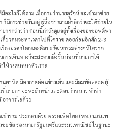
ีอะไรก็ให้ถาม เมื่อถามว่านายสุวัจน์ จะเข้ามาช่วย
็มีการช่วยกันอยู่ ผู้สื่อข่าวถามย้ำอีกว่าจะให้ช่วยใน
กฯกล่าวว่า ตอนนี้กำลังคุยอยู่ทั้งเรื่องของซอฟต์พา
ึ่งเดี๋ยวตนจะหาเวลาไปที่โคราช คอยก่อนอีกสัก 2-3
ดูเรื่องมรดกโลกและศิลปะวัฒนธรรมต่างๆที่โคราช
้วการเดินทางก็จะสะดวกยิ่งขึ้น ก่อนที่นายกฯได้
ว ทำให้วงสนทนาหัวเราะ
บ้านตานิด มีอากาศค่อนข้างเย็น และมีลมพัดตลอด ผู้
่อนที่นายกฯ จะพะยักหน้าและตอบว่าหนาว ทำท่า
กฯมีอาการไอด้วย
างเข้าร่วม ประกอบด้วย พรรคเพื่อไทย (พท.) น.ส.แพ
 เวชยชัย รองนายกรัฐมนตรีและรมว.พาณิชย์ ในฐานะ