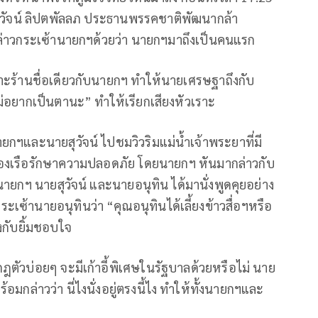
ุวัจน์ ลิปตพัลลภ ประธานพรรคชาติพัฒนากล้า
ด้กล่าวกระเซ้านายกฯด้วยว่า นายกฯมาถึงเป็นคนแรก
พราะร้านชื่อเดียวกับนายกฯ ทำให้นายเศรษฐาถึงกับ
ไม่อยากเป็นตานะ” ทำให้เรียกเสียงหัวเราะ
นายกฯและนายสุวัจน์ ไปชมวิวริมแม่น้ำเจ้าพระยาที่มี
ของเรือรักษาความปลอดภัย โดยนายกฯ หันมากล่าวกับ
้นนายกฯ นายสุวัจน์ และนายอนุทิน ได้มานั่งพูดคุยอย่าง
เซ้านายอนุทินว่า “คุณอนุทินได้เลี้ยงข้าวสื่อฯหรือ
ถึงกับยิ้มชอบใจ
ากฎตัวบ่อยๆ จะมีเก้าอี้พิเศษในรัฐบาลด้วยหรือไม่ นาย
พร้อมกล่าวว่า นี่ไงนั่งอยู่ตรงนี้ไง ทำให้ทั้งนายกฯและ