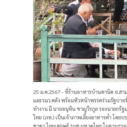
25 ม.ค.2567 - ที่ร้านอาหารบ้านตานิด อ.สา
และรมว.คลัง พร้อมหัวหน้าพรรคร่วมรัฐบาลรับ
ทำงาน มี นายอนุทิน ชาญวีรกูล รองนายกรั
ไทย (ภท.) เป็นเจ้าภาพเลี้ยงอาหารค่ำ โดยบร
ชาดา ไทยเศรษฐ์ รมช.มหาดไทย ในฐานะรองหั