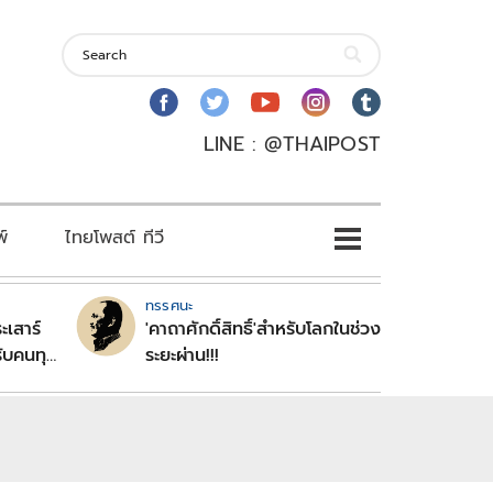
LINE : @THAIPOST
พ์
ไทยโพสต์ ทีวี
ทรรศนะ
ะเสาร์
'คาถาศักดิ์สิทธิ์'สำหรับโลกในช่วง
ับคนทุก
ระยะผ่าน!!!