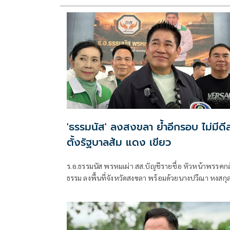
'ธรรมนัส' ลงสงขลา ย้ำอีกรอบ ไม่มีดี
ตั้งรัฐบาลส้ม แดง เขียว
ร.อ.ธรรมนัส พรหมเผ่า สส.บัญชีรายชื่อ หัวหน้าพรรคกล
ธรรม ลงพื้นที่จังหวัดสงขลา พร้อมด้วยนางปวีณา หงสกุ
ซึ่งร่วมเดินทางมาด้วย เพื่อพบปะนายเดชอิศม์ ขาวทอง
และสมาชิกพรรค ณ ที่ทำการนายเดชอิศม์ โดยมีการ
ประชุมหารือแนวทางการทำงานและขับเคลื่อนนโยบาย
พื้นที่ ก่อนเดินทางต่อไปยังจังหวัดพัทลุง