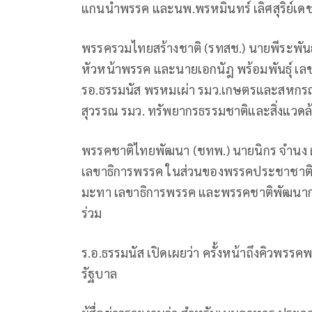
แกนนำพรรค และนพ.พรหมินทร์ เลิศสุริย์
พรรครวมไทยสร้างชาติ (รทสช.) นายพีระพันธ
หัวหน้าพรรค และนายเอกนัฎ พร้อมพันธุ์ เ
รอ.ธรรมนัส พรหมเผ่า รมว.เกษตรและสหกรณ
สุวรรณ รมว. ทรัพยากรธรรมชาติและสิ่งแวด
พรรคชาติไทยพัฒนา (ชทพ.) นายนิกร จำนง 
เลขาธิการพรรค ในส่วนของพรรคประชาชาติ (
มะทา เลขาธิการพรรค และพรรคชาติพัฒนากล้
ร่วม
ร.อ.ธรรมนัส เปิดเผยว่า ครั้งหน้าถึงคิวพรร
รัฐบาล