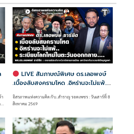
ล
LIVE สัมภาษณ์พิเศษ ดร.เลอพงษ์
.เบื้องลับสงครามโหด .อิหร่านจะไม่แพ้..
.ระเบียบโลกใหม่ในตะวันออกกลาง…. |
้า
อิสรภาพแห่งความคิด กับ..สำราญ รอดเพชร : วันเสาร์ที่ 8
อิสรภาพแห่งความคิด กับ..สำราญ รอด
ล
สิงหาคม 2569
เพชร
ใน