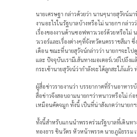
นายเศรษฐา กล่าวด้วยว่า นานๆนายสุวัจน์มาทีม
งานอะไรในรัฐบาลบ้างหรือไม่ นายกฯ กล่าวว่า ก
เรื่องของงานด้านซอฟพาวเวอร์ด้วยหรือไม่ นาย
วเวอร์และเรื่องต่างๆที่จังหวัดนครราชสีมา ซ
เดือน ขณะที่นายสุวัจน์กล่าวว่า นายกฯจะไป
และ ปัจจุบันเรามีเส้นทางมอเตอร์เวย์ไปถึงแล
กระเซ้านายสุวัจน์ว่ากำลังจะได้ลูกสะใภ้แล้
ผู้สื่อข่าวรายงานว่า บรรยากาศที่ร้านอาหาร
สื่อข่าวจึงสอบถามนายกฯว่าหนาวหรือไม่ ก
เหมือนคัดจมูก ทั้งนี้ เป็นที่น่าสังเกตว่านาย
ทั้งนี้สำหรับแกนนำพรรคร่วมรัฐบาลที่เดินท
ทองธาร ชินวัตร หัวหน้าพรรค นายภูมิธรรม