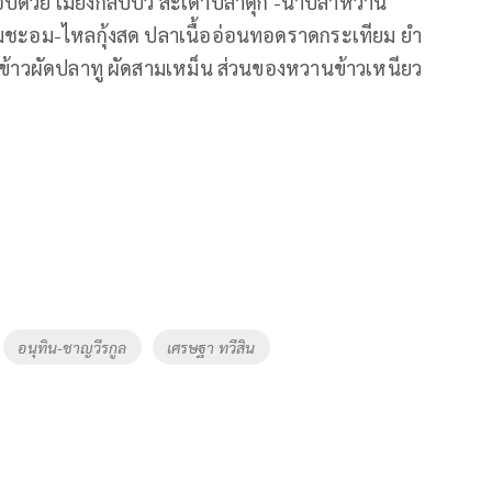
อบด้วย เมี่ยงกลีบบัว สะเดาปลาดุก -น้ำปลาหวาน
ส้มชะอม-ไหลกุ้งสด ปลาเนื้ออ่อนทอดราดกระเทียม ยำ
ย ข้าวผัดปลาทู ผัดสามเหม็น ส่วนของหวานข้าวเหนียว
อนุทิน-ชาญวีรกูล
เศรษฐา ทวีสิน