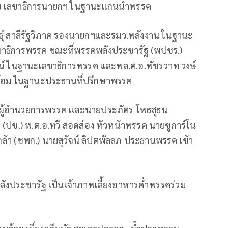
เดช เลขาธิการนายกฯ ในฐานะแกนนำพรรค
ุ์ สาลีรัฐวิภาค รองนายกฯและรมว.พลังงาน ในฐานะ
ลขาธิการพรรค ขณะที่พรรคพลังประชารัฐ (พปชร.)
์ ในฐานะเลขาธิการพรรค และพล.ต.อ.พัชรวาท วงษ์
ล้อม ในฐานะประธานที่ปรึกษาพรรค
ผู้อำนวยการพรรค และนายประภัตร โพธสุธน
ปช.) พ.ต.อ.ทวี สอดส่อง หัวหน้าพรรค นายซูการ์โน
า (ชพก.) นายสุวัจน์ ลิปตพัลลภ ประธานพรรค เข้า
คพลังประชารัฐ เป็นเจ้าภาพเลี้ยงอาหารค่ำพรรคร่วม