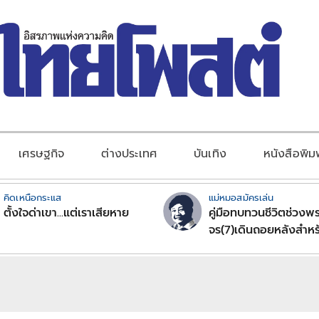
เศรษฐกิจ
ต่างประเทศ
บันเทิง
หนังสือพิม
คิดเหนือกระแส
แม่หมอสมัครเล่น
ตั้งใจด่าเขา...แต่เราเสียหาย
คู่มือทบทวนชีวิตช่วงพร
จร(7)เดินถอยหลังสำหร
ลัคนาราศีตอนที่2