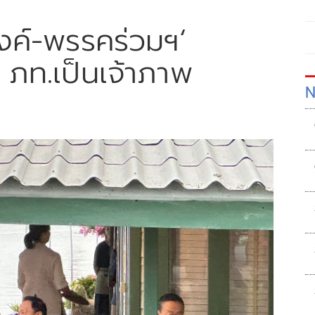
๊งค์-พรรคร่วมฯ‘
 ภท.เป็นเจ้าภาพ
N