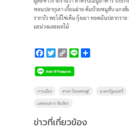
ผู้สื่อข่าวรายงานว่า สำหรับเมนูอาหาร ประก
หลนปลากุเลา เกี้ยมฉ่าย ต้มบ๊วยหมูสับ แกง
รากบัว พะโล้ไข่เค็ม กุ้งเผา ทอดมันปลากรา
มะม่วงและผลไม้
F
T
C
Li
S
ac
wi
o
n
h
e
tt
p
e
ar
b
er
y
e
o
Li
Tags
การเมือง
ชาดา ไทยเศรษฐ์
นายกรัฐมนตรี
o
n
แพทองธาร ชินวัตร
k
k
ข่าวที่เกี่ยวข้อง