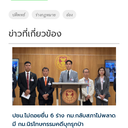
b
er
y
e
o
Li
Tags
ปดิพทธ์
ร่างกฎหมาย
อ๋อง
o
n
k
k
ข่าวที่เกี่ยวข้อง
ปชน.ไม่ถอยยื่น 6 ร่าง กม.กลับสภาไม่พลาด
มี กม.นิรโทษกรรมคดีบุกรุกป่า