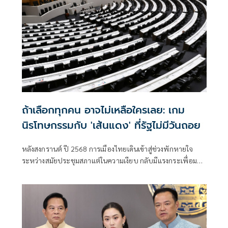
ถ้าเลือกทุกคน อาจไม่เหลือใครเลย: เกม
นิรโทษกรรมกับ 'เส้นแดง' ที่รัฐไม่มีวันถอย
หลังสงกรานต์ ปี 2568 การเมืองไทยเดินเข้าสู่ช่วงพักหายใจ
ระหว่างสมัยประชุมสภาแต่ในความเงียบ กลับมีแรงกระเพื่อม
จาก ร่างกฎหมายนิรโทษกรรม ที่ถูกบรรจุไว้ถึง 4 ฉบับ บนโต๊ะ
สภา