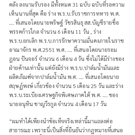
คลัง ลงนามรับรอง มีทั้งหมด 31 ฉบับ ฉบับที่รอความ
เห็นนานที่สุด คือ ร่าง พ.ร.บ.รับราชการทหาร พ.ศ.
.... ที่เสนอโดยนายพริษฐ์ วัชรสินธุ สส.บัญชีรายชื่อ
พรรคก้าวไกล จำนวน 6 เดือน 11 วัน , ร่าง
พ.ร.บ.ยกเลิก พ.ร.บ.การรักษาความมั่นคงภายในราช
อาณาจักร พ.ศ.2551 พ.ศ. .... ที่เสนอโดยนายรอม
ฎอน ปันจอร์ จำนวน 6 เดือน 4 วัน ซึ่งไม่ได้มีร่างของ
ฝ่ายค้านเท่านั้น แต่ยังมีร่าง พ.ร.บ.ปาล์มน้ำมันและ
ผลิตภัณฑ์จากปาล์มน้ำมัน พ.ศ. .... ที่เสนอโดยนาย
สฤษฏ์พงษ์ เกี่ยวข้อง จำนวน 5 เดือน 25 วัน และร่าง
พ.ร.บ.ระเบียงเศรษฐกิจพิเศษภาคใต้ พ.ศ. .... ของ
นายอนุทิน ชาญวีรกูล จำนวน 4 เดือน 17 วัน
“ผมทำได้เพียงนำข้อเท็จจริงเหล่านี้มาแถลงต่อ
สาธารณะ เพราะนี่เป็นสิ่งที่ยืนยันว่ากฎหมายที่เสนอ