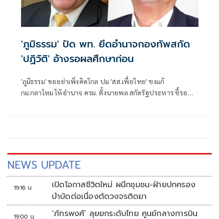
'ภูมิธรรม' ปัด พท. ยึดอำนาจกองทัพสกัด
'ปฏิวัติ' อ้างรอผลศึกษาก่อน
'ภูมิธรรม' ขออย่าเพิ่งคิดไกล ปม 'สส.เพื่อไทย' ชงแก้
กม.กลาโหม ให้อำนาจ ครม. ตั้งนายพล สกัดรัฐประหาร ชี้รอฟัง
ผลศึกษา ปัดล้วงลูกข้าราชการ ไม่มีเจตนาลดอำนาจทหาร ชี้
กองทัพ-การเมืองคุยกันดี
NEWS UPDATE
เปิดโอกาสชีวิตใหม่ ผนึกชุมชน-ฝ่ายปกครอง
19:16 น.
บำบัดต่อเนื่องตัดวงจรติดยา
‘ภัทรพงศ์’ ลุยยกระดับไทย ศูนย์กลางการบิน
19:00 น.