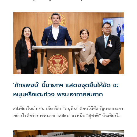
สภาบน ถึงมั่นใจทั้ง 34 ฉบับผ่านฉลุย ซัดกติกาสูงสุดประเทศ
กำลังเป็นฐานอำนาจระบอบสีน้ำเงิน
'ภัทรพงษ์' บี้นายกฯ แสดงจุดยืนให้ชัด จะ
หนุนหรือเตะถ่วง พรบ.อากาศสะอาด
สส.เชียงใหม่ ปชน. เรียกร้อง “อนุทิน” ตอบให้ชัด รัฐบาลจะเอา
อย่างไรต่อร่าง พรบ.อากาศสะอาด เหน็บ ”สุชาติ” บินเชียงใหม่
ช่วยเดินไปคุุยผู้ประการท่องเที่ยว-โรงแรมด้วย ซัด “ศุภชัย”
คัดค้านแบบไร้เหตุผล ทั้งที่เป็นกมธ.แต่ไม่เคยโผล่ประชุม ทำตัว
ให้แย่ลง ย้ำภาคอุตสาหกรรมหากไม่ปล่อยมลพิษตามมาตรฐาน