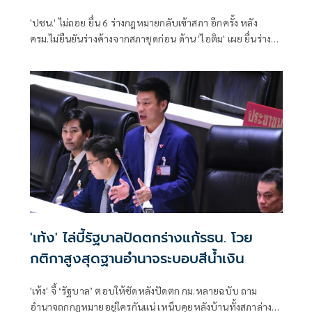
'ปชน.' ไม่ถอย ยื่น 6 ร่างกฎหมายกลับเข้าสภา อีกครั้ง หลัง
ครม.ไม่ยืนยันร่างค้างจากสภาชุดก่อน ด้าน 'ไอติม' เผย ยื่นร่าง
ม.256 ไม่เกินสัปดาห์หน้า หวัง สว.ให้ผ่านวาระ 1 เหมือนรอบที่
แล้ว
'เท้ง' ไล่บี้รัฐบาลปัดตกร่างแก้รธน. โวย
กติกาสูงสุดฐานอำนาจระบอบสีน้ำเงิน
'เท้ง' จี้ ‘รัฐบาล’ ตอบให้ชัดหลังปัดตก กม.หลายฉบับ ถาม
อำนาจถกกฎหมายอยู่ใครกันแน่ เหน็บคุยหลังบ้านทั้งสภาล่าง-