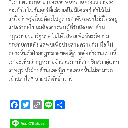
“เรามีความพยายามจะเข้าพบหลายครั้งแล้ว ที่จริง
จะเข้าไปในวันศุกร์ที่แล้ว แต่ไม่มีใครอยู่ ทำให้ไม่
แน่ใจว่าพรุ่งนี้จะต้องไปดูด้วยตาตัวเองว่าไม่มีใครอยู่
แปลว่าอะไร ผมต้องการพบผู้ที่รับผิดชอบด้าน
กฎหมายของรัฐบาล ไม่ได้ไปพบเพื่อที่จะมีความ
กระทบกระทั่ง แต่พบเพื่อประสานความร่วมมือ ไม่
อย่างนั้นถ้าฝ่ายกฎหมายของรัฐบาลยังทำงานแบบนี้
เราจะเห็นว่ากฎหมายจำนวนมากที่สมาชิกสภาผู้แทน
ราษฎร ทั้งฝ่ายค้านและรัฐบาลเสนอนั้นไม่สามารถ
เข้าสภาได้” นายปดิพัทธ์ กล่าว
F
T
C
Li
S
ac
wi
o
n
h
e
tt
p
e
ar