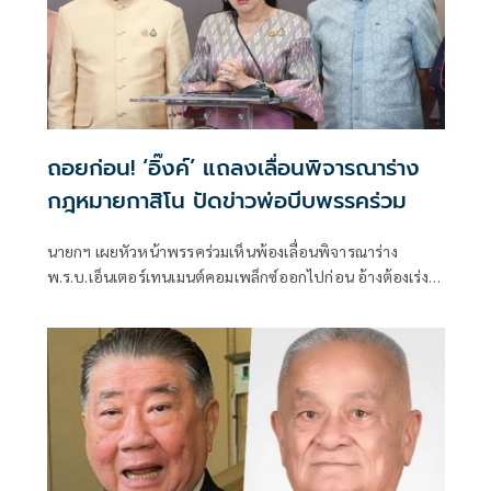
ถอยก่อน! ‘อิ๊งค์’ แถลงเลื่อนพิจารณาร่าง
กฎหมายกาสิโน ปัดข่าวพ่อบีบพรรคร่วม
นายกฯ เผยหัวหน้าพรรคร่วมเห็นพ้องเลื่อนพิจารณาร่าง
พ.ร.บ.เอ็นเตอร์เทนเมนต์คอมเพล็กซ์ออกไปก่อน อ้างต้องเร่ง
รับมือวิกฤติแผ่นดินไหว-ผลกระทบเศรษฐกิจจาก