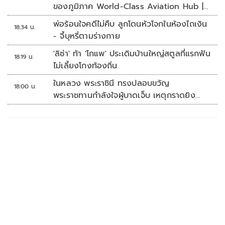
ของภูมิภาค World-Class Aviation Hub |
ห้องข่าวไทยโพสต์สุดสัปดาห์
พ่อร้อนใจคดีไม่คืบ ลูกโดนหัวโจกในห้องไถเงิน
18:34 น.
- จี้บุหรี่ตามร่างกาย
'ลิซ่า' ท้า 'โกแพ' ประเดิมบ้านใหญ่สตูลที่แรกฟัน
18:19 น.
ไม่เลี้ยงโกงท้องถิ่น
ในหลวง พระราชินี ทรงปลอบขวัญ
18:00 น.
พระราชทานกำลังใจผู้บาดเจ็บ เหตุกราดยิง
รร.เทพศิรินทร์นนทบุรี