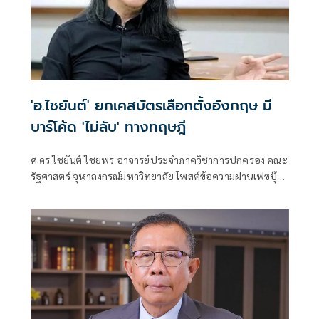
'อ.ไชยันต์' ยกเคสบัตรเลือกตั้งอังกฤษ มี
บาร์โค้ด 'ไม่ลับ' ทางทฤษฎี
ศ.ดร.ไชยันต์ ไชยพร อาจารย์ประจำภาควิชาการปกครอง คณะ
รัฐศาสตร์ จุฬาลงกรณ์มหาวิทยาลัย โพสต์ข้อความผ่านเฟซบุ๊ก
เรื่อง "บัตรเลือกตั้งอังกฤษก็มี barcode ไม่ลับทางทฤษฎี (วิษณุ
เครืองาม) แต่สืบถึงตัวสุดยาก" โดยระบุว่า