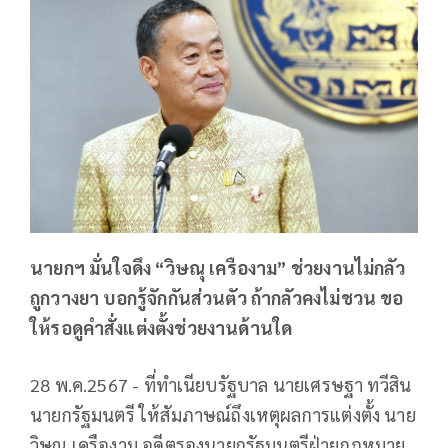
นายกฯ มั่นใจดึง “วิษณุ เครืองาม” ช่วยงานไม่กลัว
ถูกวางยา บอกรู้จักกันส่วนตัว ถ้ากลัวคงไม่ชวน ขอ
ให้รอดูคำสั่งแต่งตั้งช่วยงานด้านใด
28 พ.ค.2567 - ที่ทำเนียบรัฐบาล นายเศรษฐา ทวีสิน
นายกรัฐมนตรี ให้สัมภาษณ์ถึงเหตุผลการแต่งตั้ง นาย
วิษณุ เครืองาม อดีตรองนายกรัฐมนตรีฝ่ายกฎหมาย