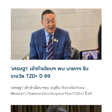
Dropout Plus Awards (TZD+) ประจำปี พ.ศ. 2569 โดยมี
นายเศรษฐา ทวีสิน อดีตนายกรัฐมนตรี เข้ารับรางวัลเกียรติยศ
เพื่อยกย่องเชิดชูเกียรติ ในฐานะผู้ริเริ่มผลักดันโครงการ
Thailand Zero Dropout ให้เป็นวาระแห่งชาติ คืนโอกาสและ
อนาคตให้เด็กและเยาวชนนอกระบบการศึกษาไทย
'เศรษฐา' เข้าทำเนียบฯ พบ นายกฯ รับ
รางวัล TZD+ ปี 69
'เศรษฐา' เข้าทำเนียบฯพบ 'อนุทิน' รับรางวัล Prime
Minister’s Thailand Zero Dropout Plus (TZD+) ปี 69