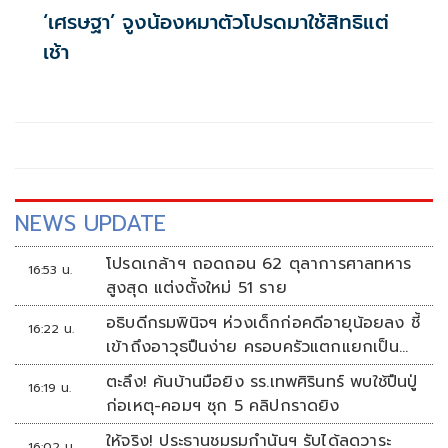
‘เศรษฐา’ จูงน้องหมาตัวโปรดมาใช้สิทธิแต่
เช้า
NEWS UPDATE
โปรดเกล้าฯ ถอดถอน 62 ตุลาการศาลทหาร
16:53 น.
สูงสุด แต่งตั้งใหม่ 51 ราย
อธิบดีกรมพินิจฯ ห่วงเด็กก่อคดีอายุน้อยลง ชี้
16:22 น.
เข้าถึงอาวุธปืนง่าย ครอบครัวแตกแยกเป็น
ชนวนสำคัญ
ตะลึง! ค้นบ้านมือยิง รร.เทพศิรินทร์ พบใช้ปืนปู่
16:19 น.
ก่อเหตุ-คอมฯ ซุก 5 คลิปกราดยิง
ให้จริง! ประธานชมรมกำนันฯ รับได้ลดวาระ
16:02 น.