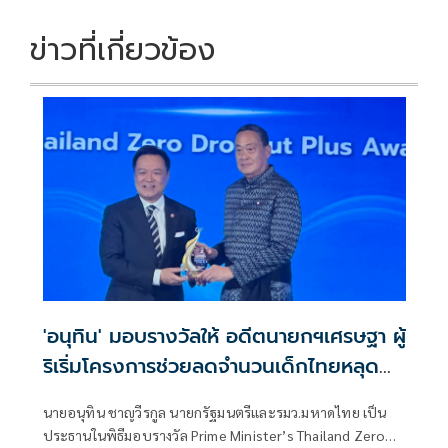
k
k
ข่าวที่เกี่ยวข้อง
'อนุทิน' มอบรางวัลให้ อดีตนายกฯเศรษฐา ผู้
ริเริ่มโครงการช่วยลดจำนวนเด็กไทยหลุด
ระบบการศึกษา
นายอนุทิน ชาญวีรกูล นายกรัฐมนตรีและรมว.มหาดไทย เป็น
ประธานในพิธีมอบรางวัล Prime Minister’s Thailand Zero