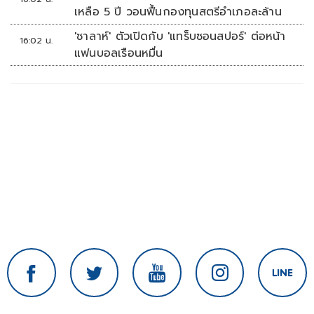
เหลือ 5 ปี วอนฟื้นกองทุนสตรีอำเภอละล้าน
'ซาลาห์' ตัวเปิดกับ 'แทร็บซอนสปอร์' ต่อหน้า
16:02 น.
แฟนบอลเรือนหมื่น