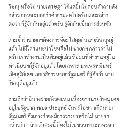
วิษณุ หรือไม่ นายเศรษฐา ได้แต่ยิ้มไม่ตอบคำถามดัง
กล่าว ก่อนจะบอกว่าคำถามต่อไปครับ และกล่าว
ต่อว่า ก็รู้จักกันอยู่แล้วครับ รู้จักกันเป็นการส่วนตัว
ถามย้ำว่านายกฯต้องการที่จะไปคุยกับนายวิษณุอยู่
แล้ว ไม่มีใครแนะนำใช่หรือไม่ นายกฯ กล่าวว่า ไม่
ครับ เราทำงานเป็นทีมอยู่แล้ว ทีมผมที่ทำงานอยู่ใน
ทำเนียบฯก็รู้จักอยู่แล้ว โดยเฉพาะ นพ.พรหมินทร์
เลิศสุริย์เดช เลขาธิการนายกรัฐมนตรี ก็รู้จักกับนาย
วิษณุดีอยู่แล้ว
ถามอีกว่ามีบางฝ่ายกังวลแทน เนื่องจากนายวิษณุ เคย
อยู่ในรัฐบาล พล.อ.ประยุทธ์ จันทร์โอชา อดีตนายก
รัฐมนตรี จึงเกรงว่าจะมีการวางยาหรือไม่ นายกฯ
กล่าวว่า “ ถ้ากลัวตรงนี้ ก็คงไม่ไปชวนท่านมาหรอก