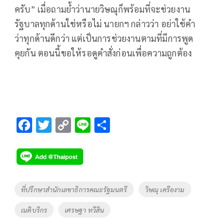
ครับ” เมื่อถามย้ำว่านายวิษณุก็พร้อมที่จะช่วยงาน
รัฐบาลทุกด้านใช่หรือไม่ นายกฯ กล่าวว่า อย่าใช้คำ
ว่าทุกด้านดีกว่า แต่เป็นการช่วยงานตามที่มีการพูด
คุยกัน ตอนนี้ขอให้รอดูคำสั่งก่อนเพื่อความถูกต้อง
F
T
C
Li
S
ac
wi
o
n
h
e
tt
p
e
ar
b
er
y
e
o
Li
Tags
ที่ปรึกษาสำนักเลขาธิการคณะรัฐมนตรี
วิษณุ เครืองาม
o
n
เนติบริกร
เศรษฐา ทวีสิน