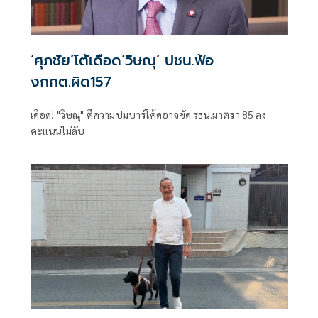
‘ศุภชัย’โต้เดือด‘วิษณุ’ ปชน.ฟ้อ
งกกต.ผิด157
เดือด! "วิษณุ" ตีความปมบาร์โค้ดอาจขัด รธน.มาตรา 85 ลง
คะแนนไม่ลับ