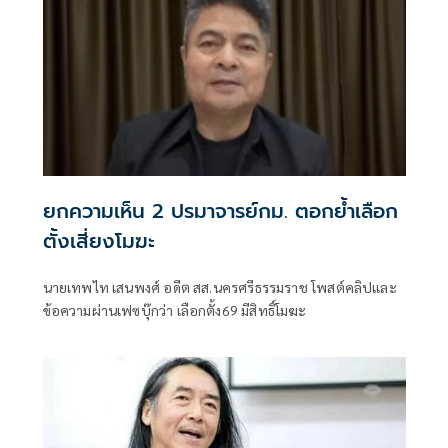
ยกความเห็น 2 ปรมาจารย์กม. ตอกย้ำเลือก
ตั้งเสี่ยงโมฆะ
นายเทพไท เสนพงศ์ อดีต สส.นครศรีธรรมราช โพสต์คลิปและ
ข้อความผ่านเฟซบุ๊กว่า เลือกตั้ง69 มีสิทธิ์โมฆะ