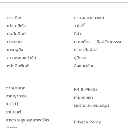
การเมือง
กรองสถานการณ์
เปลว สีเงิน
วาไรตี้
คอลัมนิสต์
กีฬา
บทความ
ท่องเที่ยว – ศิลปวัฒนธรรม
เศรษฐกิจ
ประชาสัมพันธ์
ข่าวพระราชสำนัก
ภูมิภาค
หนังสือพิมพ์
สิ่งแวดล้อม
ต่างประเทศ
PR & PRESS
อาชญากรรม
เกี่ยวกับเรา
X-CITE
ติดต่อและ สนับสนุน
ยานยนต์
สาธารณสุข-คุณภาพชีวิต
Privacy Policy