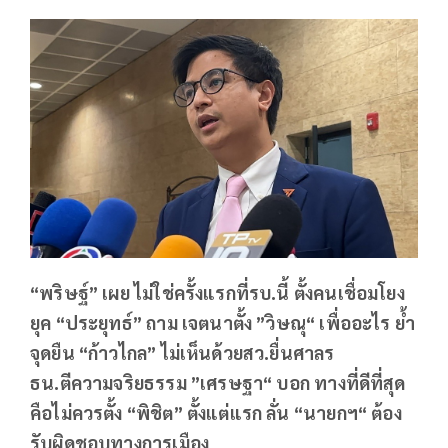
“พริษฐ์” เผย ไม่ใช่ครั้งแรกที่รบ.นี้ ตั้งคนเชื่อมโยง
ยุค “ประยุทธ์” ถาม เจตนาตั้ง ”วิษณุ“ เพื่ออะไร ย้ำ
จุดยืน “ก้าวไกล” ไม่เห็นด้วยสว.ยื่นศาลร
ธน.ตีความจริยธรรม ”เศรษฐา“ บอก ทางที่ดีที่สุด
คือไม่ควรตั้ง “พิชิต” ตั้งแต่แรก ลั่น “นายกฯ“ ต้อง
รับผิดชอบทางการเมือง