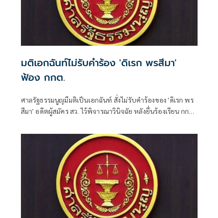
มติเอกฉันท์ไม่รับคำร้อง 'ดิเรก พรสีมา'
ฟ้อง กกต.
ศาลรัฐธรรมนูญมีมติเป็นเอกฉันท์ สั่งไม่รับคำร้องของ 'ดิเรก พร
สีมา' อดีตผู้สมัคร สว. ไว้พิจารณาวินิจฉัย หลังยื่นร้องเรียน กกต.
จัดการเลือกตั้งระดับอำเภอ-จังหวัดส่อไม่ลับและไม่สุจริต