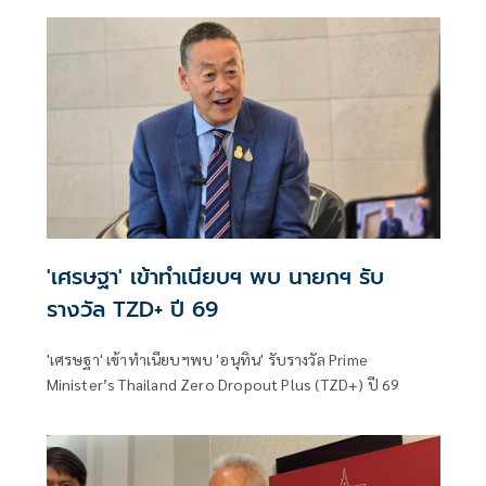
นายเศรษฐา ทวีสิน อดีตนายกรัฐมนตรี เข้ารับรางวัลเกียรติยศ
เพื่อยกย่องเชิดชูเกียรติ ในฐานะผู้ริเริ่มผลักดันโครงการ
Thailand Zero Dropout ให้เป็นวาระแห่งชาติ คืนโอกาสและ
อนาคตให้เด็กและเยาวชนนอกระบบการศึกษาไทย
'เศรษฐา' เข้าทำเนียบฯ พบ นายกฯ รับ
รางวัล TZD+ ปี 69
'เศรษฐา' เข้าทำเนียบฯพบ 'อนุทิน' รับรางวัล Prime
Minister’s Thailand Zero Dropout Plus (TZD+) ปี 69