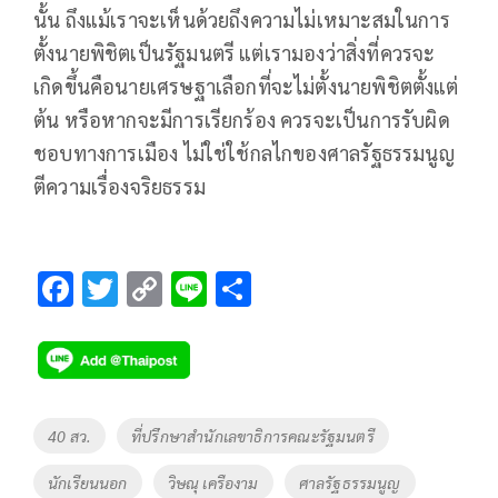
นั้น ถึงแม้เราจะเห็นด้วยถึงความไม่เหมาะสมในการ
ตั้งนายพิชิตเป็นรัฐมนตรี แต่เรามองว่าสิ่งที่ควรจะ
เกิดขึ้นคือนายเศรษฐาเลือกที่จะไม่ตั้งนายพิชิตตั้งแต่
ต้น หรือหากจะมีการเรียกร้อง ควรจะเป็นการรับผิด
ชอบทางการเมือง ไม่ใช่ใช้กลไกของศาลรัฐธรรมนูญ
ตีความเรื่องจริยธรรม
F
T
C
Li
S
ac
wi
o
n
h
e
tt
p
e
ar
b
er
y
e
o
Li
Tags
40 สว.
ที่ปรึกษาสำนักเลขาธิการคณะรัฐมนตรี
o
n
นักเรียนนอก
วิษณุ เครืองาม
ศาลรัฐธรรมนูญ