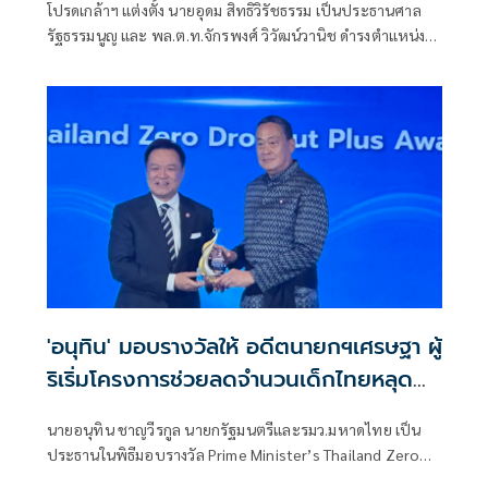
โปรดเกล้าฯ แต่งตั้ง นายอุดม สิทธิวิรัชธรรม เป็นประธานศาล
รัฐธรรมนูญ และ พล.ต.ท.จักรพงศ์ วิวัฒน์วานิช ดำรงตำแหน่ง
ตุลาการศาลรัฐธรรมนูญ มีผลตั้งแต่วันที่ 24 กรกฎาคม 2569
เป็นต้นไป
'อนุทิน' มอบรางวัลให้ อดีตนายกฯเศรษฐา ผู้
ริเริ่มโครงการช่วยลดจำนวนเด็กไทยหลุด
ระบบการศึกษา
นายอนุทิน ชาญวีรกูล นายกรัฐมนตรีและรมว.มหาดไทย เป็น
ประธานในพิธีมอบรางวัล Prime Minister’s Thailand Zero
Dropout Plus Awards (TZD+) ประจำปี พ.ศ. 2569 โดยมี