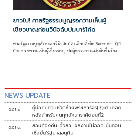
ยาวไป! ศาลรัฐธรรมนูญรอความเห็นผู้
เชี่ยวชาญก่อนวินิจฉับปมบาร์โค้ด
ศาลรัฐธรรมนูญสั่งชะลอวินิจฉัยบัตรเลือกตั้งติด Barcode - QR
Code รอความเห็นผู้เชี่ยวชาญ ปมผู้ตรวจการแผ่นดินยื่นร้องส่อ
ไม่เป็นความลับ
NEWS UPDATE
คู่มือทบทวนชีวิตช่วงพระเสาร์จร(7)เดินถอย
0:03 น.
หลังสำหรับคนทุกลัคนาราศีตอนที่2
สอบท้องถิ่น-ฮั้วสว.-ผลงานไม่ออก บั่นทอน
0:01 น.
เชื่อมั่น'รัฐบาลอนุทิน'