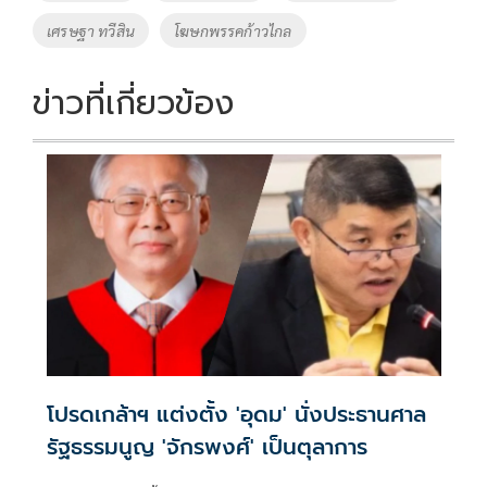
k
k
เศรษฐา ทวีสิน
โฆษกพรรคก้าวไกล
ข่าวที่เกี่ยวข้อง
โปรดเกล้าฯ แต่งตั้ง 'อุดม' นั่งประธานศาล
รัฐธรรมนูญ 'จักรพงศ์' เป็นตุลาการ