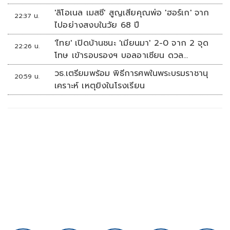
'ลิโอเนล เมสซี' สูญเสียคุณพ่อ 'ฮอร์เก' จาก
22:37 น.
ไปอย่างสงบในวัย 68 ปี
'ไทย' เปิดบ้านชนะ 'เมียนมา' 2-0 จาก 2 จุด
22:26 น.
โทษ เข้ารอบรองฯ บอลอาเซียน ดวล
'สิงคโปร์'
วธ.เตรียมพร้อม พิธีการศพในพระบรมราชานุ
20:59 น.
เคราะห์ เหตุยิงในโรงเรียน