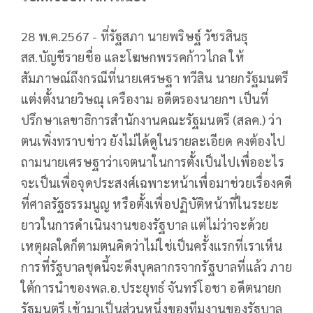
28 พ.ค.2567 - ที่รัฐสภา นายพริษฐ์ วัชรสินธุ
สส.บัญชีรายชื่อ และโฆษกพรรคก้าวไกล ให้
สัมภาษณ์ถึงกรณีที่นายเศรษฐา ทวีสิน นายกรัฐมนตรี
แต่งตั้งนายวิษณุ เครืองาม อดีตรองนายกฯ เป็นที่
ปรึกษาเลขาธิการสำนักงานคณะรัฐมนตรี (สลค.) ว่า
ตนเพิ่งทราบข่าว ยังไม่ได้ดูในรายละเอียด คงต้องไป
ถามนายเศรษฐาว่าเจตนาในการตั้งเป็นไปเพื่ออะไร
จะเป็นเพื่อจุดประสงศ์เฉพาะหน้าเพื่อมาช่วยเรื่องคดี
ที่ศาลรัฐธรรมนูญ หรือตั้งเพื่อปฏิบัติหน้าที่ในระยะ
ยาวในการดำเนินงานของรัฐบาล แต่ไม่ว่าจะด้วย
เหตุผลใดก็ตามตนคิดว่าไม่ใช่เป็นครั้งแรกที่เราเห็น
การที่รัฐบาลชุดนี้จะดึงบุคลากรจากรัฐบาลที่แล้ว ภาย
ใต้การนำของพล.อ.ประยุทธ์ จันทร์โอชา อดีตนายก
รัฐมนตรี เข้ามาเป็นส่วนหนึ่งของทีมงานของรัฐบาล