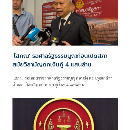
'โสภณ' รอศาลรัฐธรรมนูญก่อนเปิดสภา
สมัยวิสามัญถกเงินกู้ 4 แสนล้าน
'โสภณ' รอเอกสารจากศาลรัฐธรรมนูญ ก่อนส่ง ครม.ทูลเกล้าฯ
เปิดสภาวิสามัญ ถก พ.ร.ก.กู้เงินฯ 4 แสนล้าน