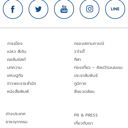
การเมือง
กรองสถานการณ์
เปลว สีเงิน
วาไรตี้
คอลัมนิสต์
กีฬา
บทความ
ท่องเที่ยว – ศิลปวัฒนธรรม
เศรษฐกิจ
ประชาสัมพันธ์
ข่าวพระราชสำนัก
ภูมิภาค
หนังสือพิมพ์
สิ่งแวดล้อม
ต่างประเทศ
PR & PRESS
อาชญากรรม
เกี่ยวกับเรา