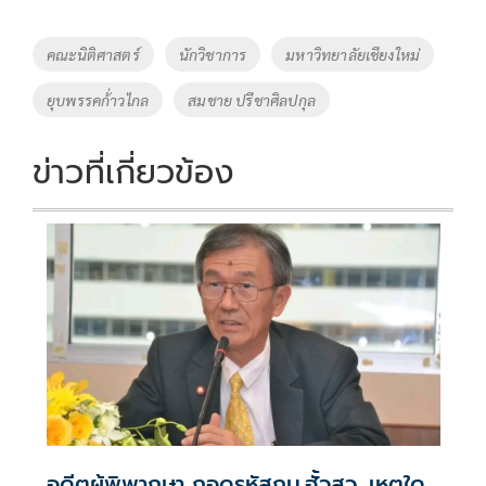
b
er
y
e
o
Li
Tags
คณะนิติศาสตร์
นักวิชาการ
มหาวิทยาลัยเชียงใหม่
o
n
ยุบพรรคก้่าวไกล
สมชาย ปรีชาศิลปกุล
k
k
ข่าวที่เกี่ยวข้อง
อดีตผู้พิพากษา ถอดรหัสกม.ฮั้วสว. เหตุใด