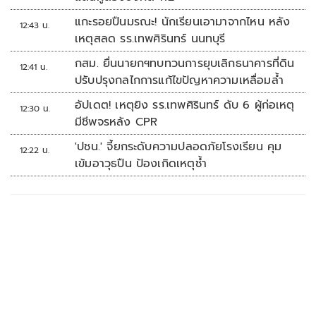
แกะรอยปืนมรณะ! นักเรียนเอามาจากไหน หลัง
12:43 น.
เหตุสลด รร.เทพศิรินทร์ นนทบุรี
กสม. ยื่นนายกฯทบทวนการยุบเลิกธนาคารที่ดิน
12:41 น.
ปรับปรุงกลไกการแก้ไขปัญหาความเหลื่อมล้ำ
อัปเดต! เหตุยิง รร.เทพศิรินทร์ ดับ 6 ผู้ก่อเหตุ
12:30 น.
มีชีพจรหลัง CPR
'ปชน.' จี้ยกระดับความปลอดภัยโรงเรียน คุม
12:22 น.
เข้มอาวุธปืน ป้องเกิดเหตุซ้ำ