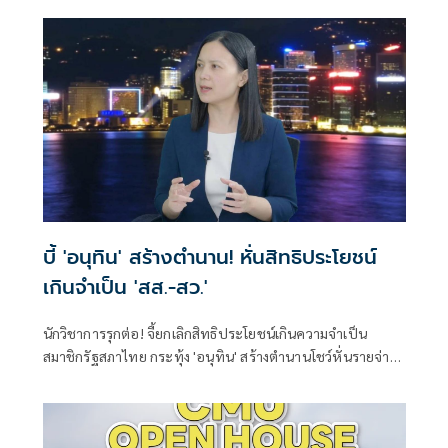
บี้ 'อนุทิน' สร้างตำนาน! หั่นสิทธิประโยชน์
เกินจำเป็น 'สส.-สว.'
นักวิชาการรุกต่อ! จี้ยกเลิกสิทธิประโยชน์เกินความจำเป็น
สมาชิกรัฐสภาไทย กระทุ้ง 'อนุทิน' สร้างตำนานโชว์หั่นรายจ่าย
ประจำที่ฟุ่มเฟือย