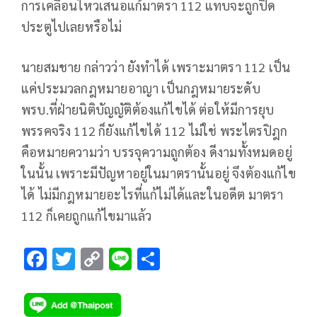
การเคลื่อนไหวเสนอแก้มาตรา 112 แทบจะถูกปิด
ประตูไปเลยหรือไม่
นายสมชาย กล่าวว่า ยังทำได้ เพราะมาตรา 112 เป็น
แค่ประมวลกฎหมายอาญา เป็นกฎหมายระดับ
พรบ.ที่ฝ่ายนิติบัญญัติต้องแก้ไขได้ ต่อให้มีการยุบ
พรรคจริง 112 ก็ยังแก้ไขได้ 112 ไม่ใช่ พระไตรปิฎก
คือหมายความว่า บรรจุความถูกต้อง ดีงามทั้งหมดอยู่
ในนั้น เพราะมีปัญหาอยู่ในมาตรานั้นอยู่ จึงต้องแก้ไข
ได้ ไม่มีกฎหมายอะไรที่แก้ไม่ได้และในอดีต มาตรา
112 ก็เคยถูกแก้ไขมาแล้ว
F
T
C
Li
S
ac
wi
o
n
h
e
tt
p
e
ar