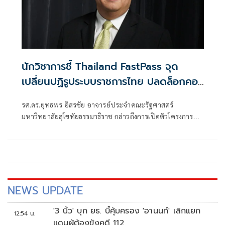
นักวิชาการชี้ Thailand FastPass จุด
เปลี่ยนปฏิรูประบบราชการไทย ปลดล็อกคอ
ขวดลงทุนไทย หนุนเป้าลงทุน 7 แสนล้าน
รศ.ดร.ยุทธพร อิสรชัย อาจารย์ประจำคณะรัฐศาสตร์
แนะเข้มตรวจสอบ ต่อยอดโครงสร้างพื้น
มหาวิทยาลัยสุโขทัยธรรมาธิราช กล่าวถึงการเปิดตัวโครงการ
ฐานควบคู่กัน
Thailand FastPass อย่างเป็นทางการ โดยนายกรัฐมนตรี
อนุทิน ชาญวีรกูล เมื่อวันที่ 23 มิถุนายน 2569 ว่า
NEWS UPDATE
'3 นิ้ว' บุก ยธ. บี้คุ้มครอง 'อานนท์' เลิกแยก
12:54 น.
แดนผู้ต้องขังคดี 112