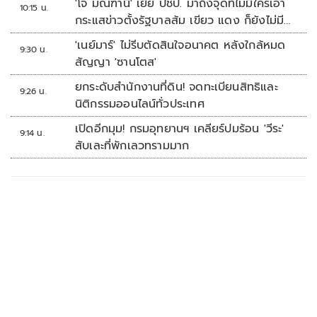
'โจ มณฑานี' เย้ย ปชป. มาถึงจุดที่ไม่มีใครเอา
10:15 น.
กระแสข่าวตั้งรัฐบาลส้ม เขียว แดง ก็ยังไม่มีฟ้า
เลย
'เนย์มาร์' ไม่รีบตัดสินใจอนาคต หลังใกล้หมด
9:30 น.
สัญญา 'ซานโตส'
ยกระดับสำนักงานที่ดิน! จดทะเบียนสิทธิและ
9:26 น.
นิติกรรมออนไลน์ทั่วประเทศ
เปิดอีกมุม! กรมอุทยานฯ เคลียร์ปมร้อน 'วีระ'
9:14 น.
สับเละที่พักเลวทรามมาก