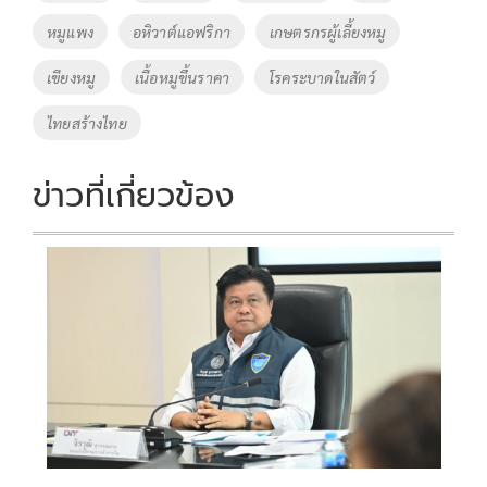
o
n
หมูแพง
อหิวาต์แอฟริกา
เกษตรกรผู้เลี้ยงหมู
k
k
เขียงหมู
เนื้อหมูขึ้นราคา
โรคระบาดในสัตว์
ไทยสร้างไทย
ข่าวที่เกี่ยวข้อง