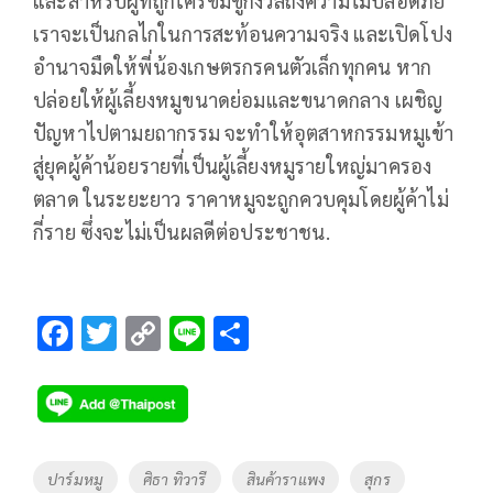
และสำหรับผู้ที่ถูกใครข่มขู่กังวลถึงความไม่ปลอดภัย
เราจะเป็นกลไกในการสะท้อนความจริง และเปิดโปง
อำนาจมืดให้พี่น้องเกษตรกรคนตัวเล็กทุกคน หาก
ปล่อยให้ผู้เลี้ยงหมูขนาดย่อมและขนาดกลาง เผชิญ
ปัญหาไปตามยถากรรม จะทำให้อุตสาหกรรมหมูเข้า
สู่ยุคผู้ค้าน้อยรายที่เป็นผู้เลี้ยงหมูรายใหญ่มาครอง
ตลาด ในระยะยาว ราคาหมูจะถูกควบคุมโดยผู้ค้าไม่
กี่ราย ซึ่งจะไม่เป็นผลดีต่อประชาชน.
F
T
C
Li
S
ac
wi
o
n
h
e
tt
p
e
ar
b
er
y
e
o
Li
Tags
ปาร์มหมู
ศิธา ทิวารี
สินค้าราแพง
สุกร