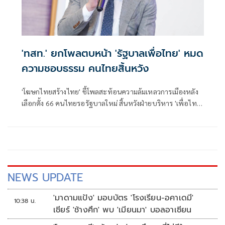
'ทสท.' ยกโพลตบหน้า 'รัฐบาลเพื่อไทย' หมด
ความชอบธรรม คนไทยสิ้นหวัง
'โฆษกไทยสร้างไทย' ชี้โพลสะท้อนความล้มเหลวการเมืองหลัง
เลือกตั้ง 66 คนไทยรอรัฐบาลใหม่ สิ้นหวังฝ่ายบริหาร 'เพื่อไทย'
หมดความชอบธรรมจัดตั้งรัฐบาล
NEWS UPDATE
'มาดามแป้ง' มอบบัตร 'โรงเรียน-อคาเดมี'
10:38 น.
เชียร์ 'ช้างศึก' พบ 'เมียนมา' บอลอาเซียน