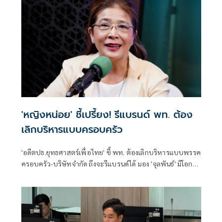
'หญิงหน่อย' ชี้เปรี้ยง! รีแบรนด์ พท. ต้อง
เลิกบริหารแบบครอบครัว
'อดีตปธ.ยุทธศาสตร์เพื่อไทย' ชี้ พท. ต้องเลิกบริหารแบบพรรค
ครอบครัว-บริษัทจำกัด ถึงจะรีแบรนด์ได้ มอง 'จุลพันธ์' มีโอกาส
นั่งหัวหน้าคนใหม่ แต่ตัวจริงคือแคนดิเดตนายกฯ