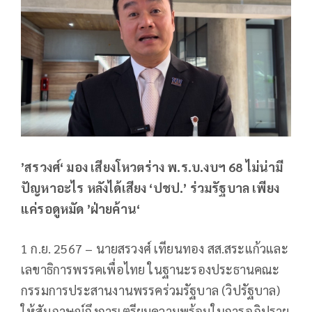
’สรวงศ์‘ มอง เสียงโหวตร่าง พ.ร.บ.งบฯ 68 ไม่น่ามี
ปัญหาอะไร หลังได้เสียง ‘ปชป.’ ร่วมรัฐบาล เพียง
แค่รอดูหมัด ’ฝ่ายค้าน‘
1 ก.ย. 2567 – นายสรวงศ์ เทียนทอง สส.สระแก้วและ
เลขาธิการพรรคเพื่อไทย ในฐานะรองประธานคณะ
กรรมการประสานงานพรรคร่วมรัฐบาล (วิปรัฐบาล)
ให้สัมภาษณ์ถึงการเตรียมความพร้อมในการอภิปราย