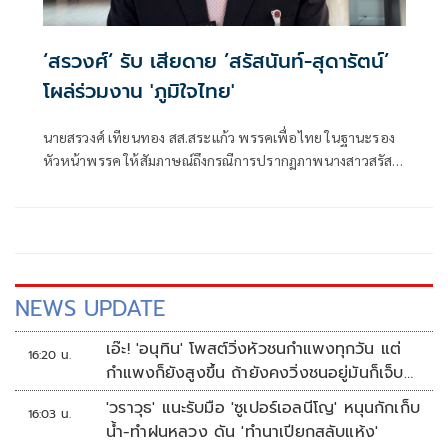
‘สรวงศ์‘ รับ เสียดาย ’สรัสนันท์-สุดารัตน์’
โผล่ร่วมงาน 'ภูมิใจไทย'
นายสรวงศ์ เทียนทอง สส.สระแก้ว พรรคเพื่อไทย ในฐานะรอง
หัวหน้าพรรค ให้สัมภาษณ์ถึงกรณีการปรากฏภาพนางสาวสรัส
นันท์ อรรณนพพร สส.ขอนแก่น และ นางสาวสุดารัตน์ พิทักษ์
พรพัลลภ สส.อุบลราชธานี
NEWS UPDATE
เอ๊ะ! 'อนุทิน' โพสต์วิ่งหัวชนกำแพงทุกวัน แต่
16:20 น.
กำแพงก็ยังสูงขึ้น ถ้ายังคงวิ่งชนอยู่มันก็เจ็บ
หัวอีก
'วราวุธ' แนะรับมือ 'ซูเปอร์เอลนีโญ' หนุนกักเก็บ
16:03 น.
น้ำ-ทำฝนหลวง ดัน 'ทำนาเปียกสลับแห้ง'