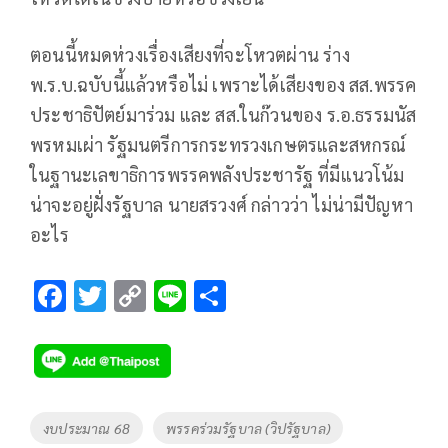
ตอนนี้หมดห่วงเรื่องเสียงที่จะโหวตผ่าน ร่าง
พ.ร.บ.ฉบับนี้แล้วหรือไม่ เพราะได้เสียงของ สส.พรรค
ประชาธิปัตย์มาร่วม และ สส.ในก๊วนของ ร.อ.ธรรมนัส
พรหมเผ่า รัฐมนตรีการกระทรวงเกษตรและสหกรณ์
ในฐานะเลขาธิการพรรคพลังประชารัฐ ที่มีแนวโน้ม
น่าจะอยู่ฝั่งรัฐบาล นายสรวงศ์ กล่าวว่า ไม่น่ามีปัญหา
อะไร
F
T
C
Li
S
ac
wi
o
n
h
e
tt
p
e
ar
b
er
y
e
o
Li
Tags
งบประมาณ 68
พรรคร่วมรัฐบาล (วิปรัฐบาล)