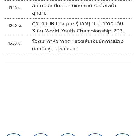
อินโดนีเซียปิดอุทยานแห่งชาติ รับมือไฟป่า
15:46 น.
ลุกลาม
ตัวแทน JB League รุ่นอายุ 11 ปี คว้าอันดับ
15:40 น.
3 ศึก World Youth Championship 2026
ที่สิงคโปร์
'ไอติม' กาหัว 'กกต.' แจงเส้นเงินนักการเมือง
15:38 น.
ท้องถิ่นซุ้ม 'สุขสมรวย'