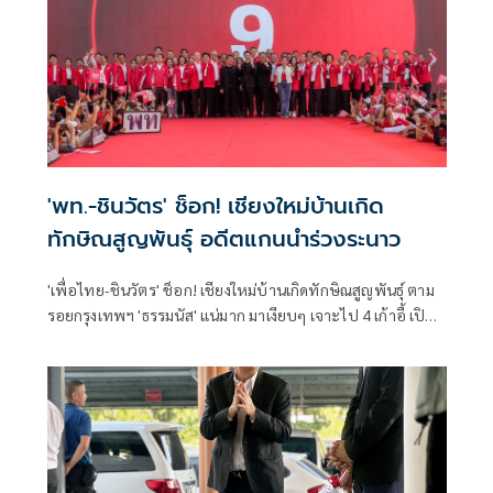
'พท.-ชินวัตร' ช็อก! เชียงใหม่บ้านเกิด
ทักษิณสูญพันธุ์ อดีตแกนนำร่วงระนาว
'เพื่อไทย-ชินวัตร' ช็อก! เชียงใหม่บ้านเกิดทักษิณสูญพันธุ์ ตาม
รอยกรุงเทพฯ 'ธรรมนัส' แน่มาก มาเงียบๆ เจาะไป 4 เก้าอี้ เปิด
ชื่อแกนนำ อดีต สส.หลายสมัยร่วง 'ชลน่าน-สรวงศ์-ธีรรัตน์-
ฉลาด-ครูมานิตย์'