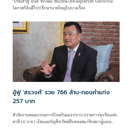
'ประเสริฐ' ยินดี 'ทักษิณ' พ้นโทษ เชื่อไม่ยุ่งพรรค บอกหากมี
โอกาสก็ยินดีไปปรึกษานายใหญ่ในบางเรื่อง
อู้ฟู่ 'สรวงศ์' รวย 766 ล้าน-ทองคำแท่ง
257 บาท
สำนักงานคณะกรรมการป้องกันและปราบปรามการทุจริตแห่ง
ชาติ (ป.ป.ช.) เปิดเผยบัญชีทรัพย์สินของสมาชิกสภาผู้แทน
ราษฎรหลาย