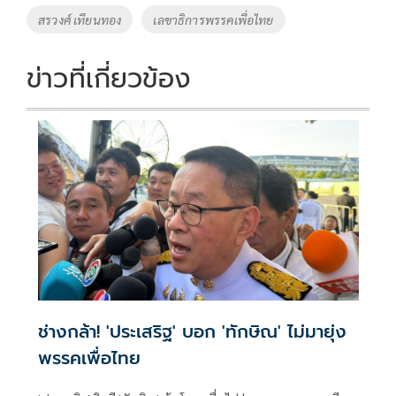
o
n
สรวงศ์ เทียนทอง
เลขาธิการพรรคเพื่อไทย
k
k
ข่าวที่เกี่ยวข้อง
ช่างกล้า! 'ประเสริฐ' บอก 'ทักษิณ' ไม่มายุ่ง
พรรคเพื่อไทย