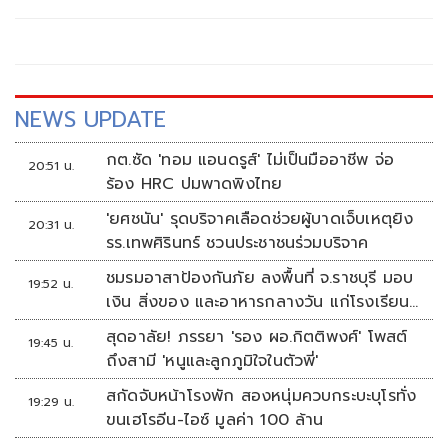
ท่อน้ำเลี้ยง-เอาผิดเส้นทางการเงิน -
NEWS UPDATE
กต.ซัด 'ทอม แอนดรูส์' ไม่เป็นมืออาชีพ จ่อ
20:51 น.
ร้อง HRC ปมพาดพิงไทย
'ยศชนัน' รุดบริจาคเลือดช่วยผู้บาดเจ็บเหตุยิง
20:31 น.
รร.เทพศิรินทร์ ชวนประชาชนร่วมบริจาค
ชมรมอาสาป้องกันภัย ลงพื้นที่ จ.ราชบุรี มอบ
19:52 น.
เงิน สิ่งของ และอาหารกลางวัน แก่โรงเรียน
บ้านหนองน้ำใส
สุดอาลัย! ภรรยา 'รอง ผอ.กิตติพงศ์' โพสต์
19:45 น.
ถึงสามี 'หนูและลูกภูมิใจในตัวพี่'
สกัดจับหน้าโรงพัก สองหนุ่มควบกระบะบุโรทั่ง
19:29 น.
ขนเฮโรอีน-ไอซ์ มูลค่า 100 ล้าน