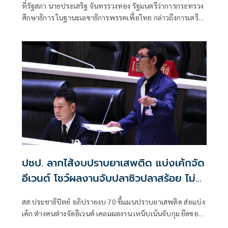
ที่รัฐสภา นายประเสริฐ จันทรรวงทอง รัฐมนตรีว่าการกระทรวง
ศึกษาธิการ ในฐานะเลขาธิการพรรคเพื่อไทย กล่าวถึงการเตรี
ยมความพร้อ
ปชป. ลากไส้งบปราบยาเสพติด แบ่งเค้กจัด
อีเวนต์ โชว์ผลงานจับปลาซิวปลาสร้อย ไม่
เห็นทลายทุนใหญ่ท่อน้ำเลี้ยง
สส.ประชาธิปัตย์ อภิปรายงบ 70 ชี้แผนปราบยาเสพติด ส่อแบ่ง
เค้ก ต่างคนต่างจัดอีเวนต์ เคลมผลงาน เหน็บเน้นจับกุม ยึดของ
กลางตั้งโต๊ะแถลงโชว์ผลงาน ใครๆ ก็ทำได้ ถามกลับ รัฐบาลตัด