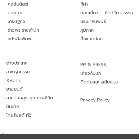
คอลัมนิสต์
กีฬา
บทความ
ท่องเที่ยว – ศิลปวัฒนธรรม
เศรษฐกิจ
ประชาสัมพันธ์
ข่าวพระราชสำนัก
ภูมิภาค
หนังสือพิมพ์
สิ่งแวดล้อม
ต่างประเทศ
PR & PRESS
อาชญากรรม
เกี่ยวกับเรา
X-CITE
ติดต่อและ สนับสนุน
ยานยนต์
สาธารณสุข-คุณภาพชีวิต
Privacy Policy
บันเทิง
ไทยโพสต์ ทีวี