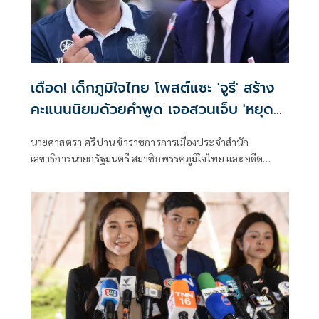
เดือด! เด็กภูมิใจไทย โพสต์แซะ 'จูรี' สร้าง
คะแนนนิยมด้วยคำพูด เจอสวนเจ็บ 'หยุด
เอาใจนายได้แล้ว'
นายศาสตรา ศรีปาน ข้าราชการการเมืองประจำสำนัก
เลขาธิการนายกรัฐมนตรี สมาชิกพรรคภูมิใจไทย และอดีต
สส.สงขลา 2 สมัย โพสต์ข้อความผ่านเฟซบุ๊กกล่าวถึงนายจูรี นุ่ม
แก้ว สส.สงขลา พรรคประชาธิปัตย์ จากกรณีอภิปรายงบ
ประมาณปี 70 ในประเด็นน้ำท่วมหาดใหญ่ ซึ่งนายจูรีอภิปราย
ให้มีการใช้งบในเชิงรุกป้องกันน้ำท่วมมากกว่าการเยียวยา