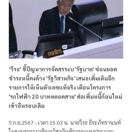
‘วีระ’ ชี้ปัญหาการจัดสรรงบ 'รัฐบาล' ซ่อนยอด
ชำระหนี้คงค้าง 'รัฐวิสาหกิจ' เสนอเพิ่มเติมอีก
รายการให้เห็นตัวเลขแท้จริง เตือนโครงการ
'รถไฟฟ้า 20 บาทตลอดสาย' ส่อเพิ่มหนี้ก้อนใหม่
เข้าอีหรอบเดิม
5 ก.ย.2567 - เวลา 15.03 น. นายวีระ ธีระภัทรานนท์
ในฐานะกรรมาธิการวิสามัญพิจารณางบประมาณ