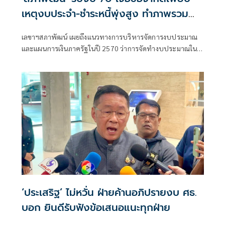
เหตุงบประจำ-ชำระหนี้พุ่งสูง ทำภาพรวม
ลงทุนลดลง 7%
เลขาฯสภาพัฒน์ เผยถึงแนวทางการบริหารจัดการงบประมาณ
และแผนการเงินภาครัฐในปี 2570 ว่าการจัดทำงบประมาณในปี
2570 มีข้อจำกัดเนื่องจากงบประมาณส่วนใหญ่ถูกจัดสรรไปใช้
ในงบประมาณประจำ
‘ประเสริฐ’ ไม่หวั่น ฝ่ายค้านอภิปรายงบ ศธ.
บอก ยินดีรับฟังข้อเสนอแนะทุกฝ่าย