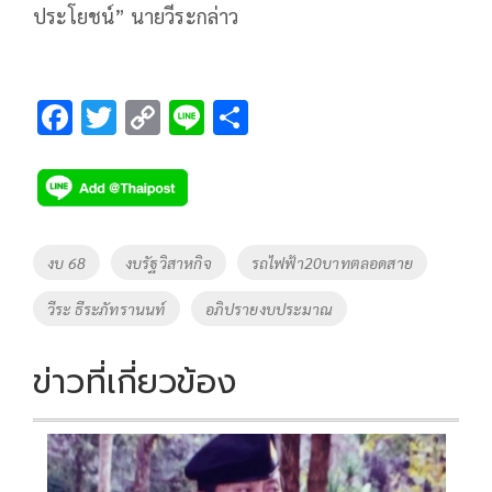
ประโยชน์” นายวีระกล่าว
F
T
C
Li
S
ac
wi
o
n
h
e
tt
p
e
ar
b
er
y
e
o
Li
Tags
งบ 68
งบรัฐวิสาหกิจ
รถไฟฟ้า20บาทตลอดสาย
o
n
วีระ ธีระภัทรานนท์
อภิปรายงบประมาณ
k
k
ข่าวที่เกี่ยวข้อง