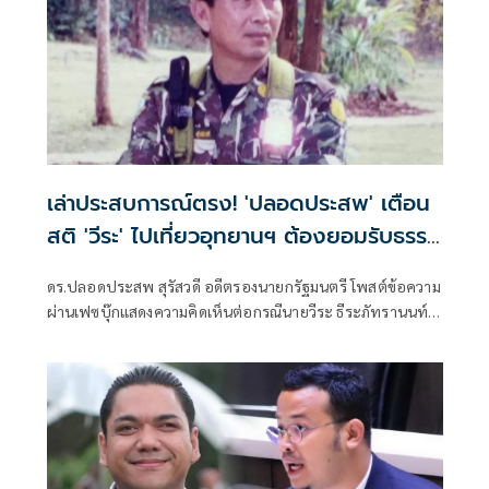
เล่าประสบการณ์ตรง! 'ปลอดประสพ' เตือน
สติ 'วีระ' ไปเที่ยวอุทยานฯ ต้องยอมรับธรรม
ชาติดิบๆให้ได้
ดร.ปลอดประสพ สุรัสวดี อดีตรองนายกรัฐมนตรี โพสต์ข้อความ
ผ่านเฟซบุ๊กแสดงความคิดเห็นต่อกรณีนายวีระ ธีระภัทรานนท์
กมธ.ร่าง พ.ร.บ.งบประมาณปี 70 อภิปรายคุณภาพบ้านพักและ
การบริหารจัดการอุทยานแห่งชาติว่าเลวทรามมาก โดย
ดร.ปลอดประสพ ระบุว่าไปนอนอุทยานแห่งชาติ ต้องยอมรับ
สภาพดิบๆแบบธรรมชาติ ให้ได้