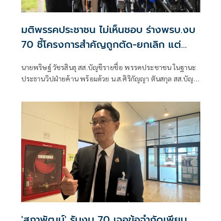
มติพรรคประชาชน ไม่เห็นชอบ ร่างพรบ.งบ
70 ชี้โครงการสำคัญถูกตัด-ยกเลิก แต่
เรื่องไม่จำเป็นกลับได้เพิ่มขึ้น
นายพริษฐ์ วัชรสินธุ สส.บัญชีรายชื่อ พรรคประชาชน ในฐานะ
ประธานวิปฝ่ายค้าน พร้อมด้วย น.ส.ศิริกัญญา ตันสกุล สส.บัญชี
รายชื่อ และรองหัวหน้าพรรค และ น.ส.ภคมน หนุนอนันต์
สส.บัญชีรายชื่อ และโฆษกพรรคประชาชน ให้สัมภาษณ์ถึงการ
พิจารณาร่างพระราชบัญญัติงบประมาณรายจ่ายประจํา
ปีงบประมาณ พ.ศ.2570
'สภาพัฒน์' รับงบ 70 เจอข้อจำกัดเพียบ