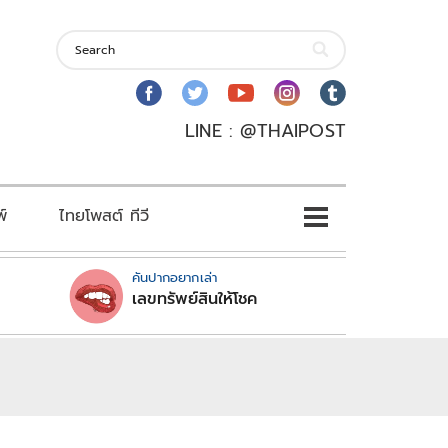
LINE : @THAIPOST
พ์
ไทยโพสต์ ทีวี
คันปากอยากเล่า
เลขทรัพย์สินให้โชค