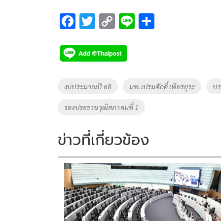
F
T
C
Li
S
ac
wi
o
n
h
e
tt
p
e
ar
b
er
y
e
o
Li
Tags
งบประมาณปี 68
นพ.เปรมศักดิ์ เพียรยุระ
ปร
o
n
รองประธานวุฒิสภาคนที่ 1
k
k
ข่าวที่เกี่ยวข้อง