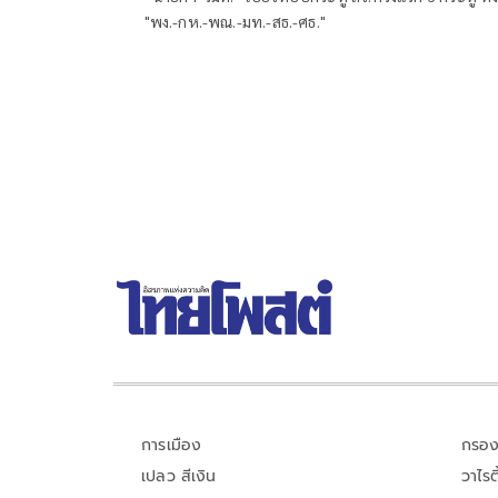
"พง.-กห.-พณ.-มท.-สธ.-ศธ."
การเมือง
กรอง
เปลว สีเงิน
วาไรตี