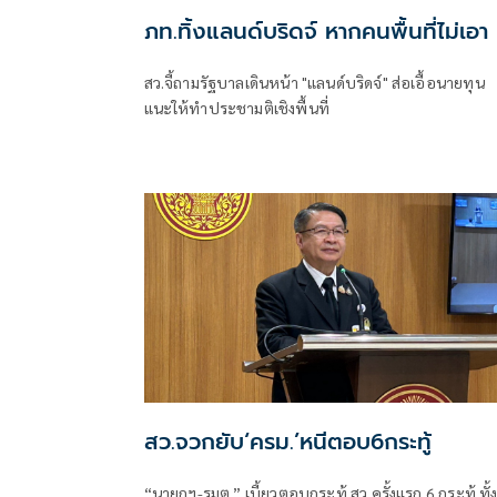
ภท.ทิ้งแลนด์บริดจ์ หากคนพื้นที่ไม่เอา
สว.จี้ถามรัฐบาลเดินหน้า "แลนด์บริดจ์" ส่อเอื้อนายทุน
แนะให้ทำประชามติเชิงพื้นที่
สว.จวกยับ‘ครม.’หนีตอบ6กระทู้
“นายกฯ-รมต.” เบี้ยวตอบกระทู้ สว.ครั้งแรก 6 กระทู้ ทั้