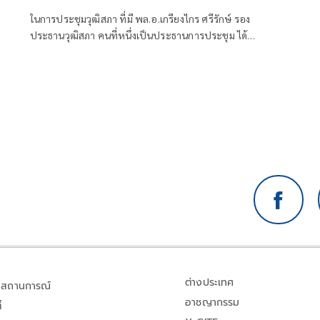
ในการประชุมวุฒิสภา ที่มี พล.อ.เกรียงไกร ศรีรักษ์ รอง
ประธานวุฒิสภา คนที่หนึ่งเป็นประธานการประชุม ได้
พิจารณาให้ความเห็นชอบ นายสุจินต์ ไชยชุมศักดิ์ อดีตผู้
ว่าราชการจังหวัดนนทบุรี เป็นผู้ตรวจการแผ่นดิน
ต่างประเทศ
สถานการณ์
อาชญากรรม
้