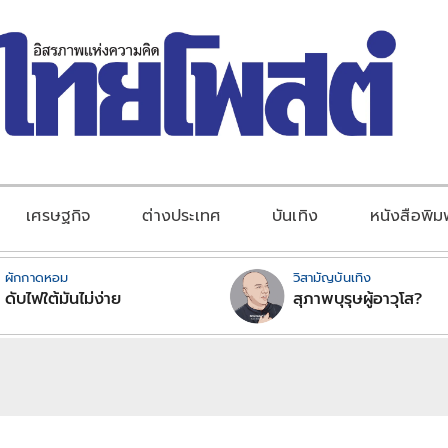
เศรษฐกิจ
ต่างประเทศ
บันเทิง
หนังสือพิม
ผักกาดหอม
วิสามัญบันเทิง
ดับไฟใต้มันไม่ง่าย
สุภาพบุรุษผู้อาวุโส?