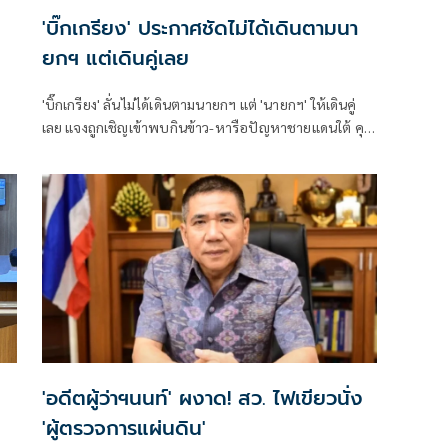
'บิ๊กเกรียง' ประกาศชัดไม่ได้เดินตามนา
ยกฯ แต่เดินคู่เลย
'บิ๊กเกรียง' ลั่นไม่ได้เดินตามนายกฯ แต่ 'นายกฯ' ให้เดินคู่
เลย แจงถูกเชิญเข้าพบกินข้าว-หารือปัญหาชายแดนใต้ คุย
เป็นเพื่อนร่วมรุ่น วปอ. 'อนุทิน' บินให้กำลังใจช่วงฮ.ตก
เป็นคนแรก ไม่เห็นมีใครว่าอะไร
'อดีตผู้ว่าฯนนท์' ผงาด! สว. ไฟเขียวนั่ง
'ผู้ตรวจการแผ่นดิน'
ง