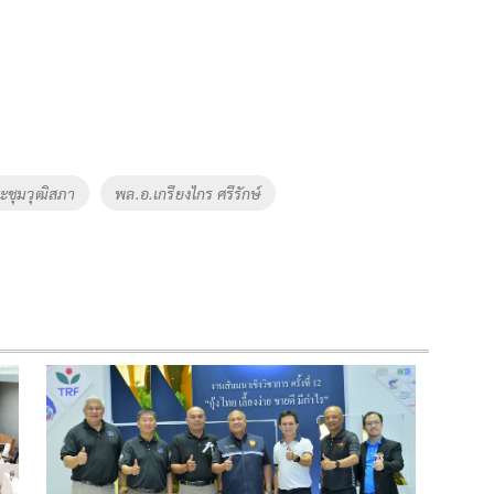
ะชุมวุฒิสภา
พล.อ.เกรียงไกร ศรีรักษ์