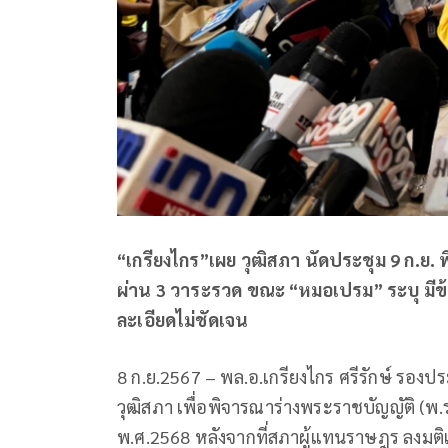
“เกรียงไกร”เผย วุฒิสภา นัดประชุม 9 ก.ย.
ผ่าน 3 วาระรวด ขณะ “หมอเปรม” ระบุ มีข้อ
ละเอียดไม่ชัดเจน
8 ก.ย.2567 – พล.อ.เกรียงไกร ศรีรักษ์ รองป
วุฒิสภา เพื่อพิจารณาร่างพระราชบัญญัติ 
พ.ศ.2568 หลังจากที่สภาผู้แทนราษฎร ลงมติเห็น