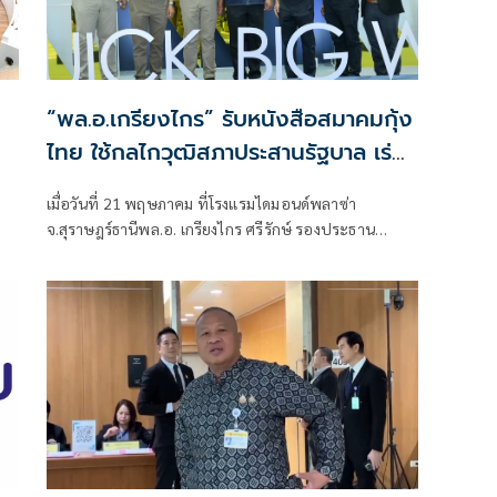
“พล.อ.เกรียงไกร” รับหนังสือสมาคมกุ้ง
ไทย ใช้กลไกวุฒิสภาประสานรัฐบาล เร่ง
ฟื้นอุตสาหกรรมกุ้งไทยกลับสู่ผู้นำโลก
เมื่อวันที่ 21 พฤษภาคม ที่โรงแรมไดมอนด์พลาซ่า
จ.สุราษฎร์ธานีพล.อ. เกรียงไกร ศรีรักษ์ รองประธาน
วุฒิสภา คนที่หนึ่ง เข้าร่วมงานสัมมนาเชิงวิชาการ ครั้งที่ 12
“Quick Big Win กุ้งไทย เลี้ยงได้ ขายดี มีกำไร” ซึ่งจัดโดย
สหกรณ์ผู้เลี้ยงกุ้งลุ่มน้ำท่าทอง จำกัด