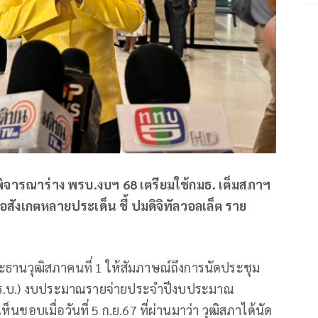
 พิจารณาร่าง พรบ.งบฯ 68 เตรียมใช้กมธ. เต็มสภาฯ
สังเกตหลายประเด็น ชี้ ปมดิจิทัลวอลเล็ต ราย
ระธานวุฒิสภาคนที่ 1 ให้สัมภาษณ์ถึงการนัดประชุม
(พ.ร.บ.) งบประมาณรายจ่ายประจำปีงบประมาณ
ชอบเมื่อวันที่ 5 ก.ย.67 ที่ผ่านมาว่า วุฒิสภาได้นัด