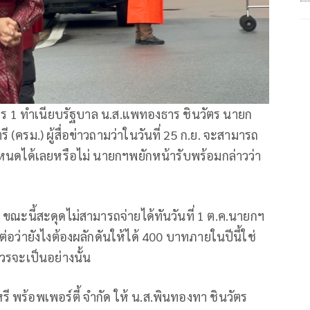
การ 1 ทำเนียบรัฐบาล น.ส.แพทองธาร ชินวัตร นายก
ครม.) ผู้สื่อข่าวถามว่าในวันที่ 25 ก.ย. จะสามารถ
นดได้เลยหรือไม่ นายกฯพยักหน้ารับพร้อมกล่าวว่า
 ขณะนี้สะดุดไม่สามารถจ่ายได้ทันวันที่ 1 ต.ค.นายกฯ
มต่อว่ายังไงต้องผลักดันให้ได้ 400 บาทภายในปีนี้ใช่
วรจะเป็นอย่างนั้น
ี พร้อพเพอร์ตี้ จำกัด ให้ น.ส.พินทองทา ชินวัตร