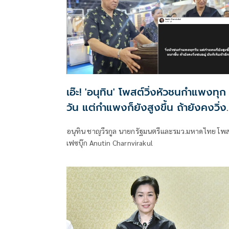
เอ๊ะ! 'อนุทิน' โพสต์วิ่งหัวชนกำแพงทุก
วัน แต่กำแพงก็ยังสูงขึ้น ถ้ายังคงวิ่ง
ชนอยู่มันก็เจ็บหัวอีก
อนุทิน ชาญวีรกูล นายกรัฐมนตรีและรมว.มหาดไทย โพส
เฟซบุ๊ก Anutin Charnvirakul