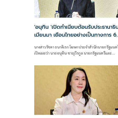
'อนุทิน 'เปิดทำเนียบต้อนรับประธานาธิบ
เมียนมา เยือนไทยอย่างเป็นทางการ 6
7 ส.ค.
นางสาวรัชดา ธนาดิเรก โฆษกประจำสำนักนายกรัฐมนตร
เปิดเผยว่า นายอนุทิน ชาญวีรกูล นายกรัฐมนตรีและ
รัฐมนตรีว่าการกระทรวงมห