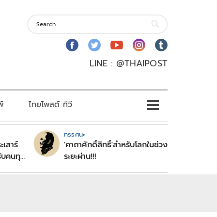
LINE : @THAIPOST
พ์
ไทยโพสต์ ทีวี
ทรรศนะ
ะเสาร์
'คาถาศักดิ์สิทธิ์'สำหรับโลกในช่วง
ับคนทุก
ระยะผ่าน!!!