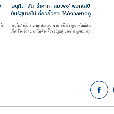
อ
'อนุทิน' ลั่น 'รำคาญ-สมเพช' พวกไล่บี้
ยันรัฐบาลไม่เกี่ยวฮั้วสว. ไร้กังวลหากถูก
ร้องยุบพรรค
ติ
‘อนุทิน’ เย้ย รำคาญ-สมเพช พวกไล่บี้ ย้ำรัฐบาลไม่มีส่วน
เกี่ยวข้องฮั้วสว. ยันไม่ต้องตั้งวอร์รูมสู้ บอกไปพูลแมนทุกวัน
เจอสว.เพียบ แต่ไม่มีอะไรในกอไผ่