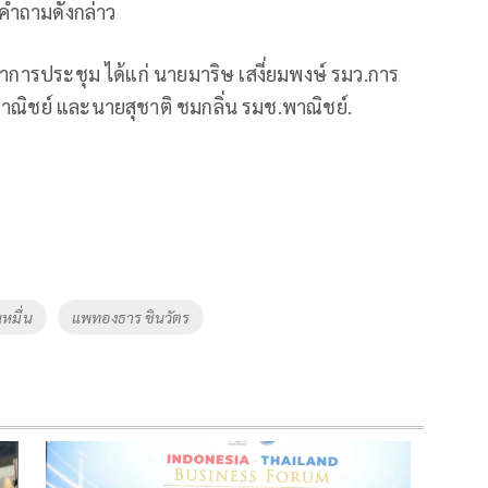
คำถามดังกล่าว
จ้งลาการประชุม ได้แก่ นายมาริษ เสงี่ยมพงษ์ รมว.การ
ณิชย์ และนายสุชาติ ชมกลิ่น รมช.พาณิชย์.
หมื่น
แพทองธาร ชินวัตร