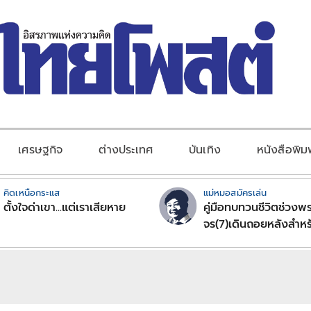
เศรษฐกิจ
ต่างประเทศ
บันเทิง
หนังสือพิม
คิดเหนือกระแส
แม่หมอสมัครเล่น
ตั้งใจด่าเขา...แต่เราเสียหาย
คู่มือทบทวนชีวิตช่วงพร
จร(7)เดินถอยหลังสำหร
ลัคนาราศีตอนที่2