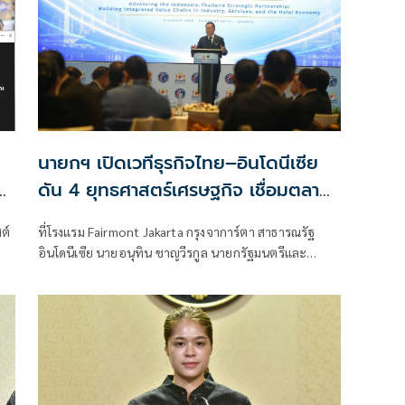
นายกฯ เปิดเวทีธุรกิจไทย–อินโดนีเซีย
ดัน 4 ยุทธศาสตร์เศรษฐกิจ เชื่อมตลาด
กว่า 350 ล้านคน
ต์
ที่โรงแรม Fairmont Jakarta กรุงจาการ์ตา สาธารณรัฐ
อินโดนีเซีย นายอนุทิน ชาญวีรกูล นายกรัฐมนตรีและ
รัฐมนตรีว่าการกระทรวงมหา