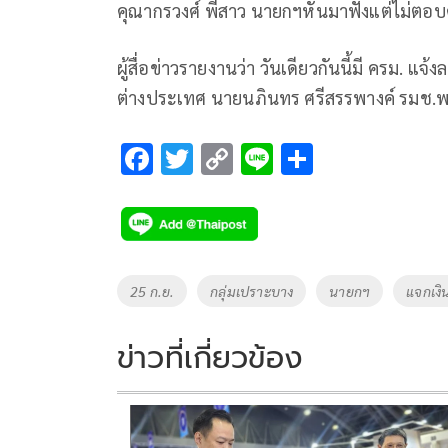
คุณากรวงศ์ พี่สาว นายกฯหันมาฟังแต่ไม่ตอบ
ผู้สื่อข่าวรายงานว่า วันเดียวกันนี้มี ครม. แ
ต่างประเทศ นายนภินทร ศรีสรรพางค์ รมช.พา
F
T
C
Li
S
ac
wi
o
n
h
e
tt
p
e
ar
b
er
y
e
o
Li
Tags
25 ก.ย.
กลุ่มเปราะบาง
นายกฯ
แจกเงิน
o
n
k
k
ข่าวที่เกี่ยวข้อง