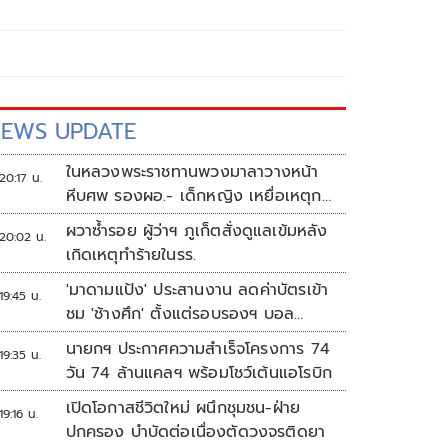
EWS UPDATE
ในหลวงพระราชทานพวงมาลาวางหน้า
20:17 น.
หีบศพ รองผอ.- เด็กหญิง เหยื่อเหตุก
ราดยิง
ผวาซ้ำรอย ผู้ว่าฯ ภูเก็ตสั่งดูแลเข้มหลัง
20:02 น.
เกิดเหตุทำร้ายในรร.
'มาดามแป้ง' ประสานงาน ลดค่าบัตรเข้า
19:45 น.
ชม 'ช้างศึก' ตั้งแต่รอบรองฯ บอล
อาเซียน
นายกฯ ประกาศความสำเร็จโครงการ 74
19:35 น.
วัน 74 ล้านแคลฯ พร้อมโชว์เต้นแอโรบิก
เปิดโอกาสชีวิตใหม่ ผนึกชุมชน-ฝ่าย
19:16 น.
ปกครอง บำบัดต่อเนื่องตัดวงจรติดยา