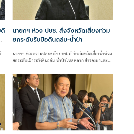
ดี
นายกฯ ห่วง ปชช. สั่งจังหวัดเสี่ยงท่วม
–
ยกระดับรับมือดินถล่ม-น้ำป่า
ี
นายกฯ ห่วงความปลอดภัย ปชช. กำชับจังหวัดเสี่ยงน้ำท่วม
ยกระดับเฝ้าระวังดินถล่ม-น้ำป่าไหลหลาก สำรองยาและ
เวชภัณฑ์ไม่น้อยกว่า 72 ชม. ดูแลผู้ป่วยกลุ่มเปราะบางใกล้
ชิด