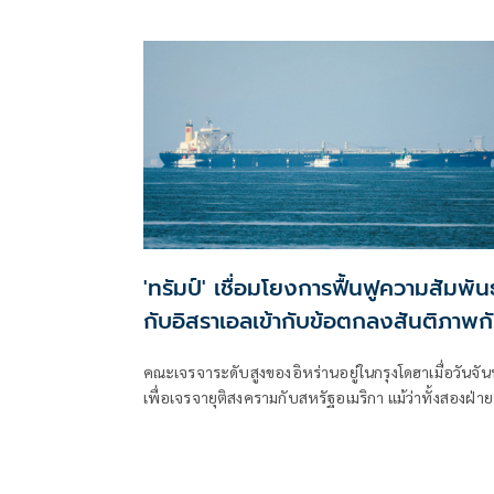
'ทรัมป์' เชื่อมโยงการฟื้นฟูความสัมพันธ
กับอิสราเอลเข้ากับข้อตกลงสันติภาพก
อิหร่าน
คณะเจรจาระดับสูงของอิหร่านอยู่ในกรุงโดฮาเมื่อวันจัน
เพื่อเจรจายุติสงครามกับสหรัฐอเมริกา แม้ว่าทั้งสองฝ่า
ลดความคาดหวังเกี่ยวกับการบรรลุข้อตกลงในเร็ววันก็ต