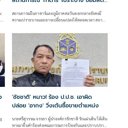
หาที่กำบัง อยู่ในที่ปลอดภัย
น
สถานการณ์ในกาตาร์และภูมิภาคตะวันออกกลางยังคงมี
าว
ความเปราะบางและอาจเปลี่ยนแปลงได้ตลอดเวลา สถาน
เอกอัครราชทูตฯ ขอความร่วมมือให้คนไทยทุกท่านยังคง
ปฏิบัติตามคำแนะนำของทางการกาตาร์
ว
'ชัชชาติ' หนาว! ร้อง ป.ป.ช. เอาผิด
ปล่อย 'อากง' วิ่งเต้นซื้อขายตำแหน่ง
ng
นายศรีสุวรรณ จรรยา ผู้นำองค์กรรักชาติ รักแผ่นดิน ได้เดิน
ทางมายื่นคำร้องต่อคณะกรรมการป้องกันและปราบปราม