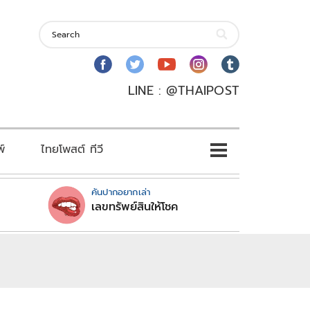
LINE : @THAIPOST
พ์
ไทยโพสต์ ทีวี
คันปากอยากเล่า
เลขทรัพย์สินให้โชค