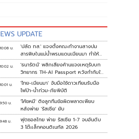
EWS UPDATE
'ปลัด ทส.' แจงตั้งคณะทำงานสางปม
10:08 น.
สารพิษในแม่น้ำพรมแดนเมียนมา ทำให้
แก้ปัญหารวดเร็ว
'ธนารัตน์' พลิกเสียงค้านแจงเหตุรับบท
10:02 น.
วิทยากร TH-AI Passport หวังกำกับใช้
งบเหมาะสม ชูจุดเด่นคนไทยได้ใช้ AI
'ไทย-เมียนมา' จับมือใช้ดาวเทียมรับมือ
10:01 น.
ระดับโปร ลดเหลื่อมล้ำทางเทคโนโลยี
ไฟป่า-น้ำท่วม-ภัยพิบัติ
เซฟงบไปกว่า900ล้าน เชื่อหากใช้เต็มที่
'โค้ชหมี' ติงลูกทีมข้อผิดพลาดเพียบ
เอกชนขาดทุนย่อยยับ
9:50 น.
หลังพ่าย 'รัสเซีย' ยับ
ฟุตซอลไทย พ่าย รัสเซีย 1-7 จบอันดับ
9:48 น.
3 โต๊ะเล็กคอนติเนทัล 2026