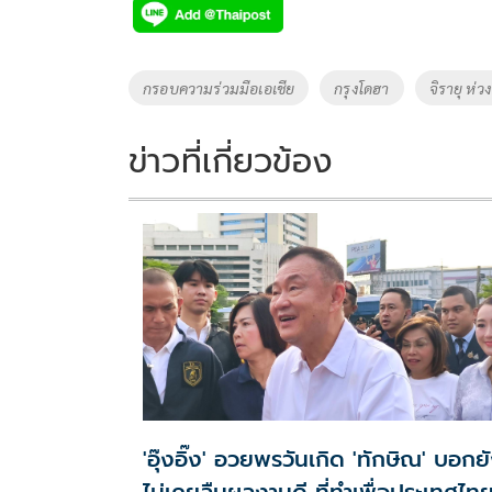
e
tt
p
e
ar
b
er
y
e
o
Li
Tags
กรอบความร่วมมือเอเชีย
กรุงโดฮา
จิรายุ ห่ว
o
n
k
k
ข่าวที่เกี่ยวข้อง
'อุ๊งอิ๊ง' อวยพรวันเกิด 'ทักษิณ' บอกย
ไม่เคยลืมผลงานดี ที่ทำเพื่อประเทศไท