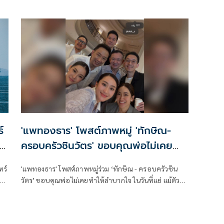
การทุจริตแห่งชาติ เพื่อขอให้ไต่สวนและวินิจฉัยเอาผิด
นายชัชชาติ สิทธิพันธุ์
์
'แพทองธาร' โพสต์ภาพหมู่ 'ทักษิณ-
ับ
ครอบครัวชินวัตร' ขอบคุณพ่อไม่เคย
ทำให้ลำบากใจ
ทร์
'แพทองธาร' โพสต์ภาพหมู่ร่วม ‘ทักษิณ - ครอบครัวชิน
ยจะ
วัตร’ ขอบคุณพ่อไม่เคยทำให้ลำบากใจ ในวันที่แย่ แม้ตัว
าม
เองจะลำบาก - แม่ ยังเป็นเสาหลักให้พิง - อ้อมกอดอุ่น ๆ
ให้ลูก