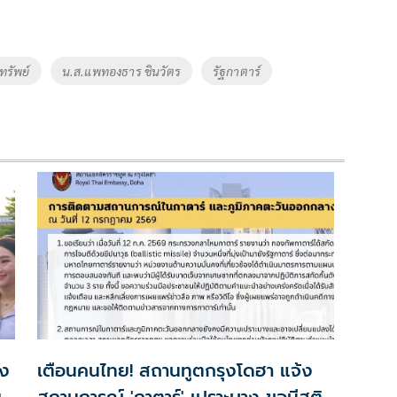
งทรัพย์
น.ส.แพทองธาร ชินวัตร
รัฐกาตาร์
ัง
เตือนคนไทย! สถานทูตกรุงโดฮา แจ้ง
ย
สถานการณ์ 'กาตาร์' เปราะบาง ขอมีสติ