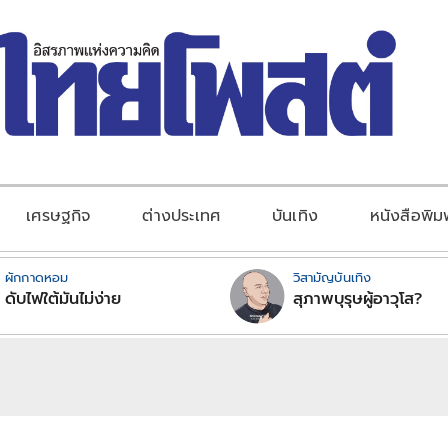
เศรษฐกิจ
ต่างประเทศ
บันเทิง
หนังสือพิม
ผักกาดหอม
วิสามัญบันเทิง
ดับไฟใต้มันไม่ง่าย
สุภาพบุรุษผู้อาวุโส?