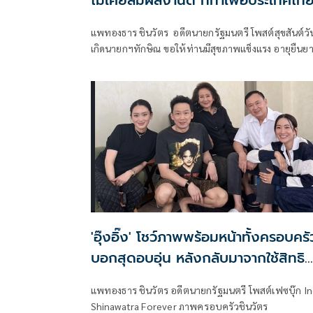
แพทองธาร ชินวัตร อดีตนายกรัฐมนตรี โพสต์สุขสันต์วั
เกิดนายกฯทักษิณ ขอให้ท่านมีสุขภาพแข็งแรง อายุยืนย
มีความสุขในทุกๆวัน
'อุ๊งอิ๊ง' โชว์ภาพพร้อมหน้าทั้งครอบครั
บอกสุดอบอุ่น หลังกลับมาจากใช้สิทธิ
เลือกตั้งผู้ว่า กทม.
แพทองธาร ชินวัตร อดีตนายกรัฐมนตรี โพสต์เฟซบุ๊ก I
Shinawatra Forever ภาพครอบครัวชินวัตร