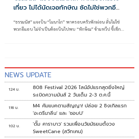
เที่ยว ไม่ได้นัดเจอทักษิณ ซัดไม่ใช่พวกอี
แอบ
“ธรรมนัส” แจงบิน “โมนาโก” พาครอบครัวพักผ่อน ลั่นไม่ใช่
พวกอีแอบ ไม่จำเป็นต้องบินไปพบ “ทักษิณ” ข้ามทวีป ชี้เช็ก
เส้นทางบินก็รู้ความจริง พร้อมติด #ไม่มีปฏิญญาMonaco
NEWS UPDATE
808 Festival 2026 ไลน์อัปแรกสุดยิ่งใหญ่
1:24 น.
ระเบิดความมันส์ 2 วันเต็ม 2-3 ต.ค.นี้
M4 คัมแบคตามสัญญา! ปล่อย 2 ซิงเกิลแรก
1:16 น.
'อะดรีนาลีน' และ 'ชอบU'
'ดั๊ม คาราบาว' รวมเพื่อนวัยมัธยมตั้งวง
1:02 น.
SweetCane (สวีทเคน)