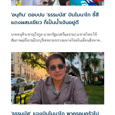
'อนุทิน' ตอบปม 'ธรรมนัส' บินโมนาโก ชี้สี
แดงผสมเขียว ก็เป็นน้ำเงินอยู่ดี
นายอนุทิน ชาญวีรกูล นายกรัฐมนตรีและรมว.มหาดไทย ให้
สัมภาษณ์ถึงกรณีระบุรีเซตกระทรวงมหาดไทยในเดือนสิงหาคม
จะเริ่มต้น ด้วยการโยกย้ายใช่หรือไม่ ว่า
'ธรรมนัส' แจงบินโมนาโก พาครอบครัวไป