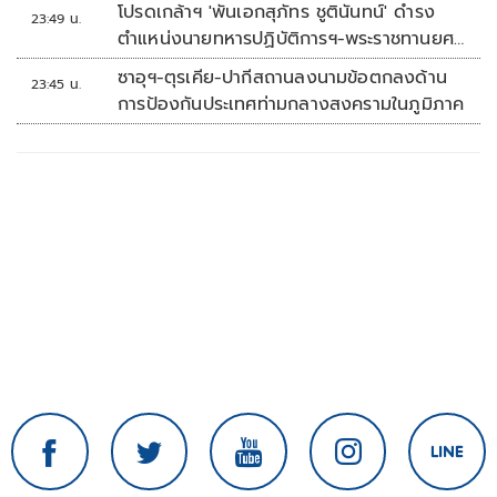
โปรดเกล้าฯ 'พันเอกสุภัทร ชูตินันทน์' ดำรง
23:49 น.
ตำแหน่งนายทหารปฏิบัติการฯ-พระราชทานยศ
'พลตรี'
ซาอุฯ-ตุรเคีย-ปากีสถานลงนามข้อตกลงด้าน
23:45 น.
การป้องกันประเทศท่ามกลางสงครามในภูมิภาค