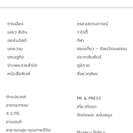
การเมือง
กรองสถานการณ์
เปลว สีเงิน
วาไรตี้
คอลัมนิสต์
กีฬา
บทความ
ท่องเที่ยว – ศิลปวัฒนธรรม
เศรษฐกิจ
ประชาสัมพันธ์
ข่าวพระราชสำนัก
ภูมิภาค
หนังสือพิมพ์
สิ่งแวดล้อม
ต่างประเทศ
PR & PRESS
อาชญากรรม
เกี่ยวกับเรา
X-CITE
ติดต่อและ สนับสนุน
ยานยนต์
สาธารณสุข-คุณภาพชีวิต
Privacy Policy