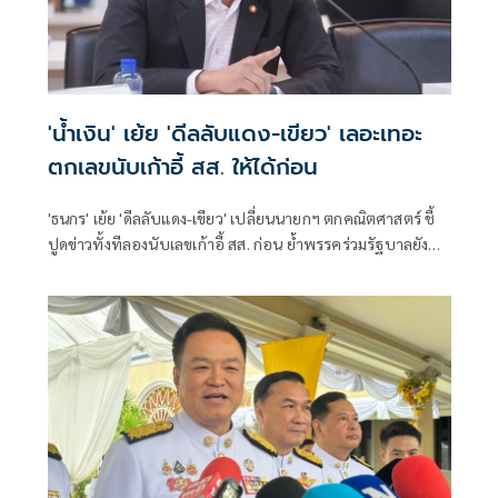
'น้ำเงิน' เย้ย 'ดีลลับแดง-เขียว' เลอะเทอะ
ตกเลขนับเก้าอี้ สส. ให้ได้ก่อน
'ธนกร' เย้ย 'ดีลลับแดง-เขียว' เปลี่ยนนายกฯ ตกคณิตศาสตร์ ชี้
ปูดข่าวทั้งทีลองนับเลขเก้าอี้ สส. ก่อน ย้ำพรรคร่วมรัฐบาลยัง
แน่นปึ้ก