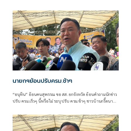
เขียว ส้ม ซึ่งร.อ.ธรรมนัส พรหมเผ่า สส.บัญชีรายชื่อ และหัวหน้า
พรรคกล้าธรรม ก็ระบุว่าลืมไปหมดแล้วที่เคยพูดว่า “มีเราไม่มี
เทา” จะเป็นการเปิดโอกาสให้ส้มเข้าร่วมรัฐบาลหรือไม่ ว่า ตอน
นี้ตั้งอยู่บนสมมติฐานหลายอย่างมาก ซึ่งก็ยังไม่ได้มีการยืนยันใน
แต่ละภาคส่วน
นายกฯย้อนปรับครม.ช้าๆ
“อนุทิน” อ้อนคนสุพรรณ ขอ สส. ยกจังหวัด ย้อนคำถามนักข่าว
ปรับ ครม.เร็วๆ นี้หรือไม่ ระบุปรับ ครม.ช้าๆ ชาวบ้านกรี๊ดนา
ยกฯ ในดวงใจ “กรวีร์” ชี้ฝ่ายค้านปั่นกระแส หวังกดดัน