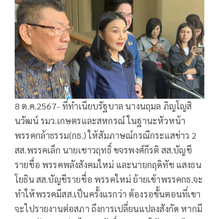
8 ต.ค.2567- ที่ทำเนียบรัฐบาล นางนฤมล ภิญโญสิ
นวัฒน์ รมว.เกษตรและสหกรณ์ ในฐานะหัวหน้า
พรรคกล้าธรรม(กธ.) ให้สัมภาษณ์กรณีกระแสข่าว 2
สส.พรรคเล็ก นายเชาวฤทธิ์ ขจรพงศ์กีรติ สส.บัญชี
รายชื่อ พรรคพลังสังคมใหม่ และนายกฤดิทัช แสงธน
โยธิน สส.บัญชีรายชื่อ พรรคใหม่ ย้ายเข้าพรรคกธ.จะ
ทำให้พรรคมีสส.เป็นครั้งแรกว่า ต้องรอขั้นตอนที่เขา
จะไปรายงานต่อสภา ถึงการเปลี่ยนแปลงสังกัด หากมี