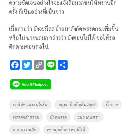
ความชัดเจนอย่างไรจะแจ้งสื่อมวลชนให้ทราบอีก
ครั้ง ก็เป็นอย่างที่เป็นข่าว
เมื่อถามว่า ยังจะมีสส.ย้ายมาสังกัดพรรคกธ.เพิ่มขึ้น
หรือไม่ นางนฤมล กล่าวว่า ยังตอบไม่ได้ ขอให้รอ
ติดตามตอนต่อไป.
F
T
C
Li
S
ac
wi
o
n
h
e
tt
p
e
ar
b
er
y
e
o
Li
Tags
กฤดิทัช แสงธนโยธิน
นฤมล ภิญโญสินวัฒน์
บิ๊กอาย
o
n
พรรคกล้าธรรม
ย้ายพรรค
รมว.เกษตรฯ
k
k
ส.ส.พรรคเล็ก
เชาวฤทธิ์ ขจรพงศ์กีรติ