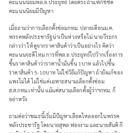
คะแนนนิยมพล.อ.ประยุทธ์ โดยตรง ถ้าแพ้ก็ชี้ชัด
คะแนนนิยมมีปัญหา
เมื่อถามว่าการเลือกตั้งซ่อมกทม. ปลายเดือนม.ค.
พรรคพลังประชารัฐน่าเป็นห่วงหรือไม่ นายวีระกร
กล่าวว่า ให้ดูจากราคาสินค้าว่าเป็นอย่างไร คิดว่า
คะแนนจะดีไหม การที่พล.อ.ประยุทธ์ไปว้ากเรื่องการ
ขึ้นราคาสินค้าว่าราคาน้ำมันขึ้น 1บาท แล้วไปขึ้น
ราคาสินค้า 5-10บาท ไม่ใช่วิธีแก้ปัญหา ถ้ายังแก้ของ
แพงไม่ได้ ไม่ใช่แค่เฉพาะสนามเลือกตั้งซ่อม
ส.ส.กทม.เท่านั้น แม้แต่สนามเลือกตั้งผู้ว่าฯกทม. ก็
อย่าหวัง
ถามต่อว่าขณะนี้เริ่มมีปัญหาเลือดไหลออกในพรรค
พลังประชารัฐ โดยนายสุพล ฟองงาม และนายสันติ กี