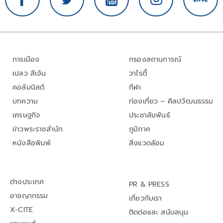
การเมือง
กรองสถานการณ์
เปลว สีเงิน
วาไรตี้
คอลัมนิสต์
กีฬา
บทความ
ท่องเที่ยว – ศิลปวัฒนธรรม
เศรษฐกิจ
ประชาสัมพันธ์
ข่าวพระราชสำนัก
ภูมิภาค
หนังสือพิมพ์
สิ่งแวดล้อม
ต่างประเทศ
PR & PRESS
อาชญากรรม
เกี่ยวกับเรา
X-CITE
ติดต่อและ สนับสนุน