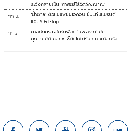
ระวังกลายเป็น 'ศาสตร์ไร้จิตวิญญาณ'
'น้ำตาล' ตัวแม่แฟชั่นไอคอน ขึ้นแท่นแบรนด์
11:19 น.
แอมฯ FitFlop
ศาลปกครองไม่รับฟ้อง 'นพ.สรณ' ปม
11:11 น.
คุณสมบัติ กสทช. ชี้ยังไม่ได้รับความเดือดร้อน
เสียหาย