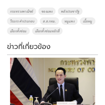
b
er
y
e
o
Li
Tags
กระทรวงพาณิชย์
ของแพง
พลังประชารัฐ
o
n
วีระกร คำประกอบ
ส.ส.กทม.
หมูแพง
เนื้อหมู
k
k
เลือกตั้งซ่อม
เลือกตั้งซ่อมหลักสี่
ข่าวที่เกี่ยวข้อง