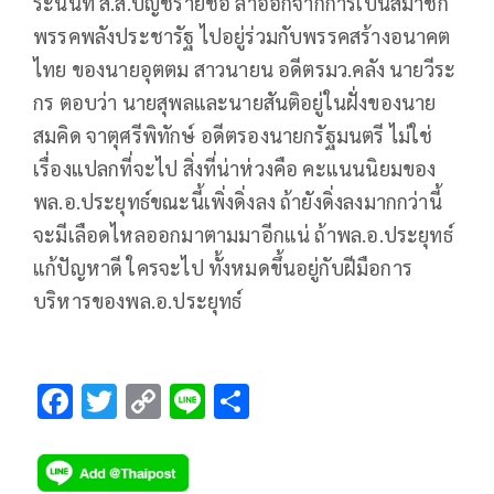
ระนันท์ ส.ส.บัญชีรายชื่อ ลาออกจากการเป็นสมาชิก
พรรคพลังประชารัฐ ไปอยู่ร่วมกับพรรคสร้างอนาคต
ไทย ของนายอุตตม สาวนายน อดีตรมว.คลัง นายวีระ
กร ตอบว่า นายสุพลและนายสันติอยู่ในฝั่งของนาย
สมคิด จาตุศรีพิทักษ์ อดีตรองนายกรัฐมนตรี ไม่ใช่
เรื่องแปลกที่จะไป สิ่งที่น่าห่วงคือ คะแนนนิยมของ
พล.อ.ประยุทธ์ขณะนี้เพิ่งดิ่งลง ถ้ายังดิ่งลงมากกว่านี้
จะมีเลือดไหลออกมาตามมาอีกแน่ ถ้าพล.อ.ประยุทธ์
แก้ปัญหาดี ใครจะไป ทั้งหมดขึ้นอยู่กับฝีมือการ
บริหารของพล.อ.ประยุทธ์
F
T
C
Li
S
ac
wi
o
n
h
e
tt
p
e
ar