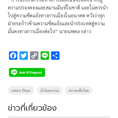
ความปรองดองและสมานฉันท์ในชาติ และไม่ควรนำ
ไปสู่ความขัดแย้งทางการเมืองในอนาคต หวังว่าทุก
ฝ่ายจะก้าวข้ามความขัดแย้งและนำประเทศสู่ความ
มั่นคงทางการเมืองต่อไป“ นายนพดล กล่าว
F
T
C
Li
S
ac
wi
o
n
h
e
tt
p
e
ar
b
er
y
e
o
Li
Tags
นพดล ปัทมะ
นิรโทษกรรม
พรรคเพื่อไทย
o
n
k
k
ข่าวที่เกี่ยวข้อง