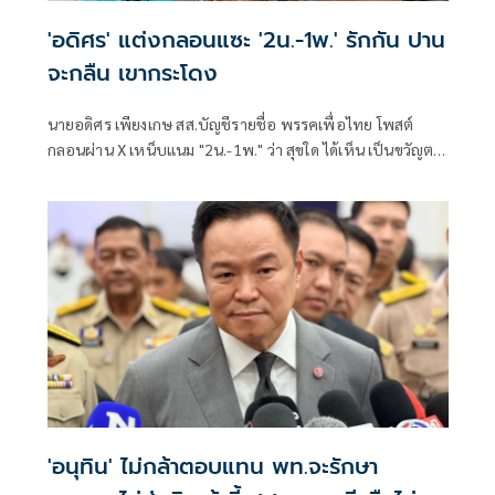
'อดิศร' แต่งกลอนแซะ '2น.-1พ.' รักกัน ปาน
จะกลืน เขากระโดง
นายอดิศร เพียงเกษ สส.บัญชีรายชื่อ พรรคเพื่อไทย โพสต์
กลอนผ่าน X เหน็บแนม "2น.-1พ." ว่า สุขใด ได้เห็น เป็นขวัญตา
ยากจะพรร
'อนุทิน' ไม่กล้าตอบแทน พท.จะรักษา