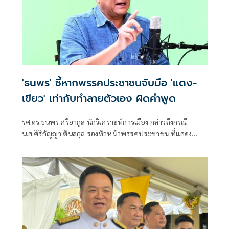
'ธนพร' ชี้หากพรรคประชาชนจับมือ 'แดง-
เขียว' เท่ากับทำลายตัวเอง ผิดคำพูด
รศ.ดร.ธนพร ศรียากูล นักวิเคราะห์การเมือง กล่าวถึงกรณี
น.ส.ศิริกัญญา ตันสกุล รองหัวหน้าพรรคประชาชน ที่แสดง
ความเห็นว่าหากเกิดการจัดตั้งรัฐบาลระหว่างพรรคเพื่อไทยกับ
พรรคภูมิใจไทย ก็จำเป็นต้องพูดคุยกับพรรคประชาชนด้วยว่า