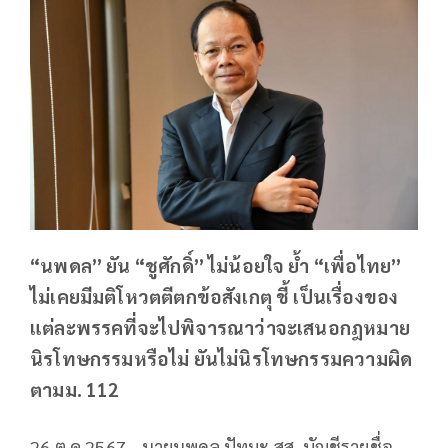
“นพดล” ยัน “ชูศักดิ์” ไม่น้อยใจ ย้ำ “เพื่อไทย”
ไม่เคยมีมติโหวตตีตกข้อสังเกตุ ชี้ เป็นเรื่องของ
แต่ละพรรคที่จะไปพิจารณาว่าจะเสนอกฎหมาย
นิรโทษกรรมหรือไม่ ยันไม่นิรโทษกรรมความผิด
ตามม. 112
26 ต.ค.2567 - นายนพดล ปัทมะ สส. บัญชีรายชื่อ