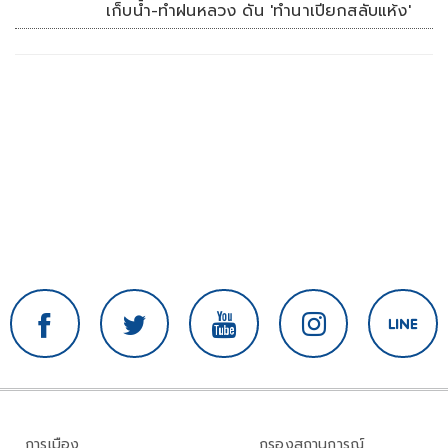
เก็บน้ำ-ทำฝนหลวง ดัน 'ทำนาเปียกสลับแห้ง'
การเมือง
กรองสถานการณ์