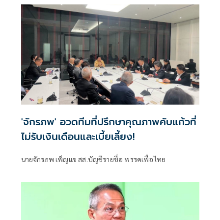
'จักรภพ' อวดทีมที่ปรึกษาคุณภาพคับแก้วที่
ไม่รับเงินเดือนและเบี้ยเลี้ยง!
นายจักรภพ เพ็ญแข สส.บัญชีรายชื่อ พรรคเพื่อไทย