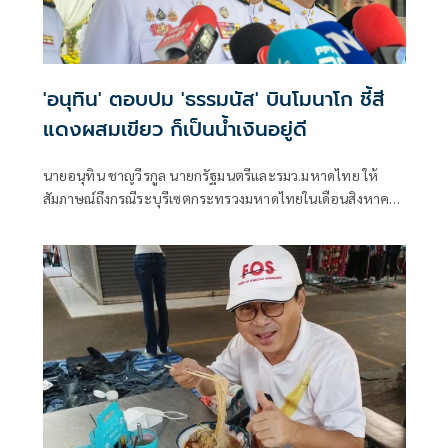
'อนุทิน' ตอบปม 'ธรรมนัส' บินโมนาโก ชี้สี
แดงผสมเขียว ก็เป็นน้ำเงินอยู่ดี
นายอนุทิน ชาญวีรกูล นายกรัฐมนตรีและรมว.มหาดไทย ให้
สัมภาษณ์ถึงกรณีระบุรีเซตกระทรวงมหาดไทยในเดือนสิงหาคม
จะเริ่มต้น ด้วยการโยกย้ายใช่หรือไม่ ว่า