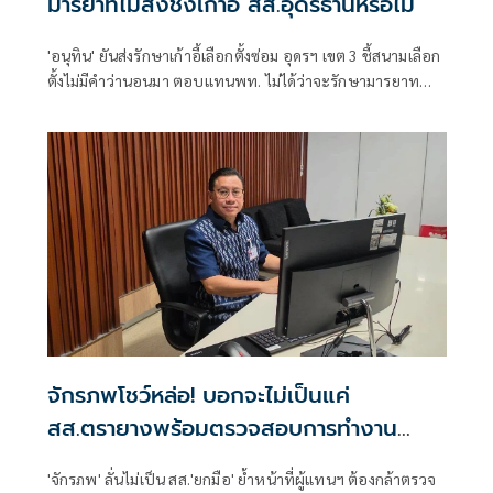
มารยาทไม่ส่งชิงเก้าอี้ สส.อุดรธานีหรือไม่
'อนุทิน' ยันส่งรักษาเก้าอี้เลือกตั้งซ่อม อุดรฯ เขต 3 ชี้สนามเลือก
ตั้งไม่มีคำว่านอนมา ตอบแทนพท. ไม่ได้ว่าจะรักษามารยาท
ทางการเมืองหรือไม่
จักรภพโชว์หล่อ! บอกจะไม่เป็นแค่
สส.ตรายางพร้อมตรวจสอบการทำงาน
รัฐบาลด้วย
'จักรภพ' ลั่นไม่เป็น สส.'ยกมือ' ย้ำหน้าที่ผู้แทนฯ ต้องกล้าตรวจ