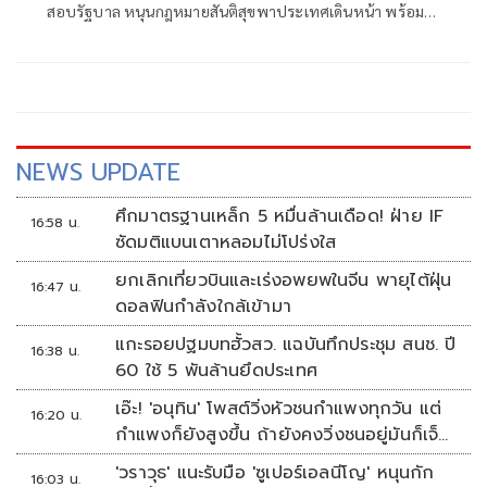
สอบรัฐบาล หนุนกฎหมายสันติสุขพาประเทศเดินหน้า พร้อมชี้
นักการเมืองต้องพร้อมรับการตรวจสอบ เพราะอำนาจเป็นของ
ประชาชน
NEWS UPDATE
ศึกมาตรฐานเหล็ก 5 หมื่นล้านเดือด! ฝ่าย IF
16:58 น.
ซัดมติแบนเตาหลอมไม่โปร่งใส
ยกเลิกเที่ยวบินและเร่งอพยพในจีน พายุไต้ฝุ่น
16:47 น.
ดอลฟินกำลังใกล้เข้ามา
แกะรอยปฐมบทฮั้วสว. แฉบันทึกประชุม สนช. ปี
16:38 น.
60 ใช้ 5 พันล้านยึดประเทศ
เอ๊ะ! 'อนุทิน' โพสต์วิ่งหัวชนกำแพงทุกวัน แต่
16:20 น.
กำแพงก็ยังสูงขึ้น ถ้ายังคงวิ่งชนอยู่มันก็เจ็บ
หัวอีก
'วราวุธ' แนะรับมือ 'ซูเปอร์เอลนีโญ' หนุนกัก
16:03 น.