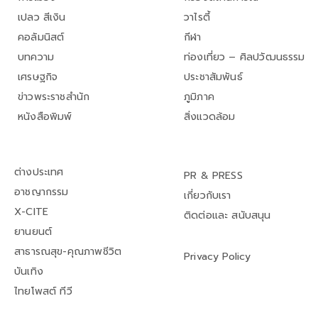
เปลว สีเงิน
วาไรตี้
คอลัมนิสต์
กีฬา
บทความ
ท่องเที่ยว – ศิลปวัฒนธรรม
เศรษฐกิจ
ประชาสัมพันธ์
ข่าวพระราชสำนัก
ภูมิภาค
หนังสือพิมพ์
สิ่งแวดล้อม
ต่างประเทศ
PR & PRESS
อาชญากรรม
เกี่ยวกับเรา
X-CITE
ติดต่อและ สนับสนุน
ยานยนต์
สาธารณสุข-คุณภาพชีวิต
Privacy Policy
บันเทิง
ไทยโพสต์ ทีวี