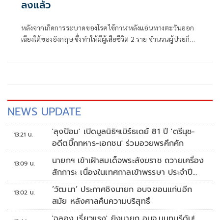
ลงแล้ว
หลังจากเกิดการระบาดของโรคไข้กาฬหลังแอ่นทางตะวันออก
เฉียงใต้ของอังกฤษ ซึ่งทำให้มีผู้เสียชีวิต 2 ราย จำนวนผู้ป่วยก็
เริ่มลดลงหน่วยงานสาธารณสุขของสหราชอาณาจักร (UKHSA)
ได้แก้ไขตัวเลขผู้ป่วยที่ได้รับการยืนยันและผู้ต้องสงสัยติดเชื้อลด
ลงในวันอาทิตย์ จาก 34 ราย เหลือ 29 ราย ทำให้มีผู้ป่วยที่ได้รับ
การยืนยัน 20 ราย และผู้ต้องสงสัย 9 ราย
NEWS UPDATE
'ลุงป้อม' เปิดมูลนิธิฯเบิร์ธเดย์ 81 ปี 'ตรีนุช-
13:21 น.
อดีตบิ๊กทหาร-เอกชน' ร่วมอวยพรคึกคัก
นายกฯ เข้าเฝ้าสมเด็จพระสังฆราช ถวายเครื่อง
13:09 น.
สักการะ เนื่องในเทศกาลเข้าพรรษา ประจำปี
2569
‘วัฒนา’ ประกาศชิงนายก อบจ.ขอนแก่นอีก
13:02 น.
สมัย หลังศาลคืนความบริสุทธิ์
'ฉลอง เรี่ยวแรง' ยิงนายก อบจ.นนทบุรีดับ!