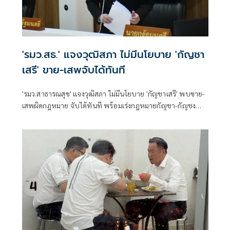
'รมว.สธ.' แจงวุฒิสภา ไม่มีนโยบาย 'กัญชา
เสรี' ขาย-เสพจับได้ทันที
'รมว.สาธารณสุข' แจงวุฒิสภา ไม่มีนโยบาย 'กัญชาเสรี' พบขาย-
เสพผิดกฎหมาย จับได้ทันที พร้อมเร่งกฎหมายกัญชา-กัญชง
หวังคุมแหล่งปลูก