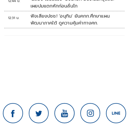
12:44 น.
เผยปมแตกหักก่อนลั่นไก
ฟังเสียงปชช.! 'อนุทิน' ยันคกก.ศึกษาแผน
12:31 น.
พัฒนาภาคใต้ ดูความคุ้มค่าทางศก.