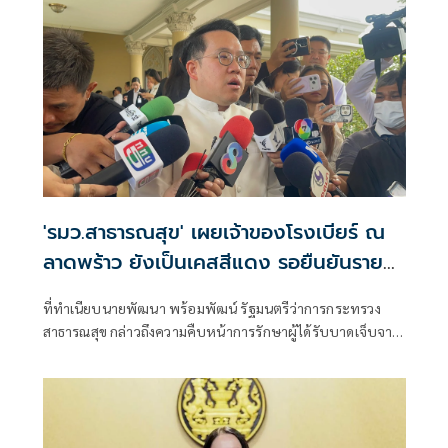
'รมว.สาธารณสุข' เผยเจ้าของโรงเบียร์ ณ
ลาดพร้าว ยังเป็นเคสสีแดง รอยืนยันราย
ที่29 เสียชีวิตหรือไม่
ที่ทำเนียบนายพัฒนา พร้อมพัฒน์ รัฐมนตรีว่าการกระทรวง
สาธารณสุข กล่าวถึงความคืบหน้าการรักษาผู้ได้รับบาดเจ็บจาก
เหตุการณ์เพลิงไ