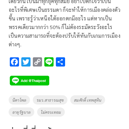
เดียวกัน เป็นมาทุกยุคทุกสมัย อย่าไปตกใจว่าเป็น
อะไรที่พิเศษเป็นธรรมดา ก็จะทำให้การเมืองคล่องตัว
ขึ้น เพราะรู้ว่าเหนือใต้ออกตกมีอะไร แต่หากเป็น
พรรคเดียวมากกว่า 50% ก็ไม่ต้องระมัดระวังอะไร
เป็นความสามารถที่จะต้องปรับให้ทันกับเกมการเมือง
ต่างๆ.
F
T
C
Li
S
ac
wi
o
n
h
e
tt
p
e
ar
b
er
y
e
o
Li
Tags
นิดาโพล
รมว.สาธารณสุข
สมศักดิ์ เทพสุทิน
o
n
อายุรัฐบาล
ไม่ครบเทอม
k
k