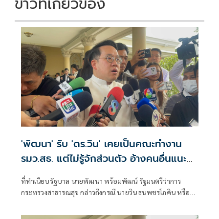
ข่าวที่เกี่ยวข้อง
'พัฒนา' รับ 'ดร.วิน' เคยเป็นคณะทำงาน
รมว.สธ. แต่ไม่รู้จักส่วนตัว อ้างคนอื่นแนะนำ
มา
ที่ทำเนียบรัฐบาล นายพัฒนา พร้อมพัฒน์ รัฐมนตรีว่าการ
กระทรวงสาธารณสุข กล่าวถึงกรณี นายวิน ธนพชรโภคิน หรือ
ดร.วิน เคยได้รับกา