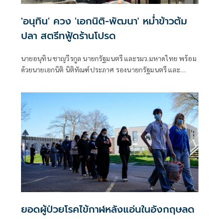
'อนุทิน' ควง 'เอกนิติ-พัฒนา' หม่ำข้าวต้ม
ปลา สตรีทฟู้ดร้านโปรด
นายอนุทิน ชาญวีรกูล นายกรัฐมนตรี และรมว.มหาดไทย พร้อม
ด้วยนายเอกนิติ นิติทัณฑ์ประภาศ รองนายกรัฐมนตรี และ
รมว.คลัง และนายสันติ พร้อมพัฒน์ รมว.สาธารณสุข ได้รับ
ประทานข้าวต้มปลากิมโป้
ยอดผู้ป่วยโรคไข้กาฬหลังแอ่นในอังกฤษลด