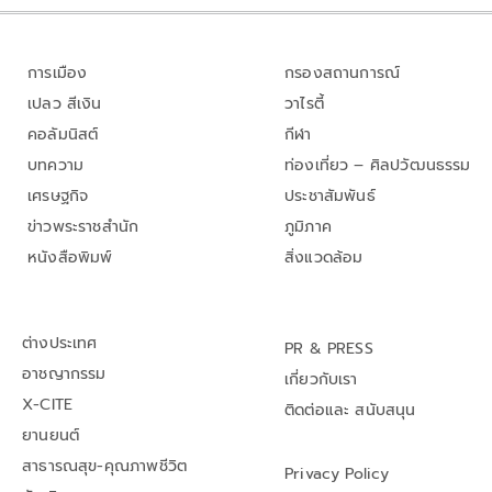
การเมือง
กรองสถานการณ์
เปลว สีเงิน
วาไรตี้
คอลัมนิสต์
กีฬา
บทความ
ท่องเที่ยว – ศิลปวัฒนธรรม
เศรษฐกิจ
ประชาสัมพันธ์
ข่าวพระราชสำนัก
ภูมิภาค
หนังสือพิมพ์
สิ่งแวดล้อม
ต่างประเทศ
PR & PRESS
อาชญากรรม
เกี่ยวกับเรา
X-CITE
ติดต่อและ สนับสนุน
ยานยนต์
สาธารณสุข-คุณภาพชีวิต
Privacy Policy