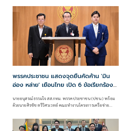
ปราบปรามอาชญากรรมข้ามชา
พรรคประชาชน แสดงจุดยืนคัดค้าน 'มิน
อ่อง หล่าย' เยือนไทย เปิด 6 ข้อเรียกร้อง
รัฐสภา-รัฐบาล
นายอนุสรณ์ ธรรมใจ สส.กทม. พรรคประชาชน (ปชน.) พร้อม
ด้วยนายศิรชัช ตรีวิศวเวทย์ คณะทำงานโครงการเครือข่าย
ประชาธิปไตยอาเซียนเพื่อสันติภาพ สิทธิมนุษยชน และการ
พัฒนาอย่างยั่งยืน แถลงคัดค้านการเยือนไทยอย่างเป็นทางการ
ของพลเอกอาวุโส มิน ออง ไลง์