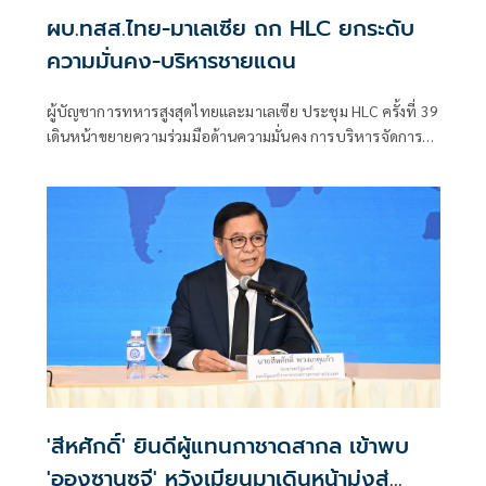
ผบ.ทสส.ไทย-มาเลเซีย ถก HLC ยกระดับ
ความมั่นคง-บริหารชายแดน
ผู้บัญชาการทหารสูงสุดไทยและมาเลเซีย ประชุม HLC ครั้งที่ 39
เดินหน้าขยายความร่วมมือด้านความมั่นคง การบริหารจัดการ
ชายแดน และการแลกเปลี่ยนข่าวกรอง
'สีหศักดิ์' ยินดีผู้แทนกาชาดสากล เข้าพบ
'อองซานซูจี' หวังเมียนมาเดินหน้ามุ่งสู่