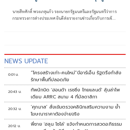
สันติภาพ
นายสีหศักดิ์ พวงเกตุแก้ว รองนายกรัฐมนตรีและรัฐมนตรีว่าการ
กระทรวงการต่างประเทศ ยินดีต่อรายงานข่าวเกี่ยวกับการเข้า
พบนางออง ซาน ซู จี ของผู้แทนสำนักงานคณะกรรมการกาชาด
ระหว่างประเทศประจำเมียนมา ซึ่งเกิดขึ้นภายหลังการประชุม
อย่างไม่เป็นทางการระหว่างรัฐมนตรีต่างประเทศอ
NEWS UPDATE
“โครงสร้างเก่า-คนใหม่”บีอาร์เอ็น รัฐตรึงกำลัง
0:01 น.
รักษาพื้นที่ปลอดภัย
ทัพนักบิด 'ฮอนด้า เรซซิ่ง ไทยแลนด์' ลุ้นล่าโพ
20:43 น.
เดียม ARRC สนาม 4 ที่มัลดาลิกา
‘ศุภมาส’ สั่งเข้มตรวจคลินิกเสริมความงาม ย้ำ
20:32 น.
โฆษณาราคาต้องจ่ายจริง
พี่ชาย 'ฮลุน โซโล่' แจ้งกำหนดการสวดอภิธรรม
20:12 น.