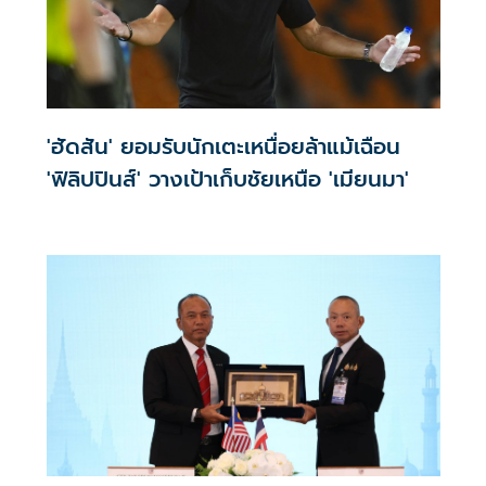
'ฮัดสัน' ยอมรับนักเตะเหนื่อยล้าแม้เฉือน
'ฟิลิปปินส์' วางเป้าเก็บชัยเหนือ 'เมียนมา'