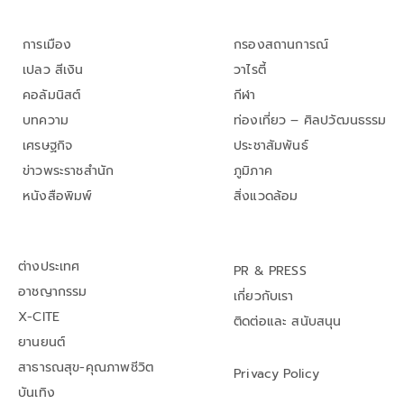
การเมือง
กรองสถานการณ์
เปลว สีเงิน
วาไรตี้
คอลัมนิสต์
กีฬา
บทความ
ท่องเที่ยว – ศิลปวัฒนธรรม
เศรษฐกิจ
ประชาสัมพันธ์
ข่าวพระราชสำนัก
ภูมิภาค
หนังสือพิมพ์
สิ่งแวดล้อม
ต่างประเทศ
PR & PRESS
อาชญากรรม
เกี่ยวกับเรา
X-CITE
ติดต่อและ สนับสนุน
ยานยนต์
สาธารณสุข-คุณภาพชีวิต
Privacy Policy
บันเทิง