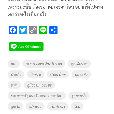
เพราะฉะนั้น ต้องรอ กต. เจรจาก่อน อย่าเพิ่งไปคาด
เดาว่าอะไรเป็นอะไร.
F
T
C
Li
S
ac
wi
o
n
h
e
tt
p
e
ar
b
er
y
e
o
Li
Tags
กต.
กระทรวงการต่างประเทศ
ทูตเมียนมา
o
n
บัวแก้ว
บิ๊กอ้วน
ประมงไทย
ปล่อยตัว
k
k
พม่า
ภูมิธรรม เวชยชัย
รองนายกรัฐมนตรีและรมว.กลาโหม
รุกน่านน้ำ
ลูกเรือ
เมียนมา
เรือประมง
ไทย