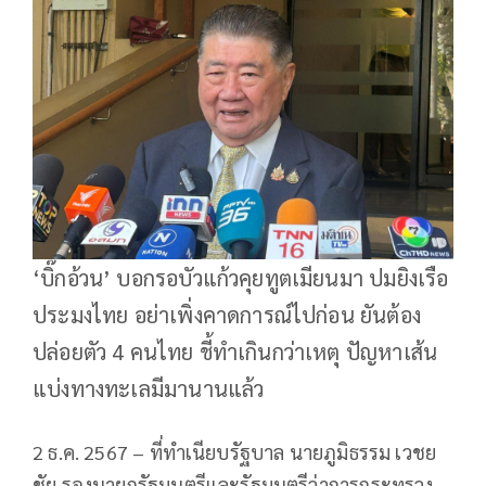
‘บิ๊กอ้วน’ บอกรอบัวแก้วคุยทูตเมียนมา ปมยิงเรือ
ประมงไทย อย่าเพิ่งคาดการณ์ไปก่อน ยันต้อง
ปล่อยตัว 4 คนไทย ชี้ทำเกินกว่าเหตุ ปัญหาเส้น
แบ่งทางทะเลมีมานานแล้ว
2 ธ.ค. 2567 – ที่ทำเนียบรัฐบาล นายภูมิธรรม เวชย
ชัย รองนายกรัฐมนตรีและรัฐมนตรีว่าการกระทรวง