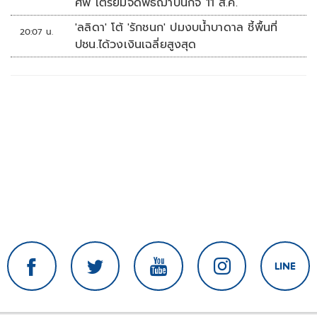
ศพ เตรียมจัดพิธีฌาปนกิจ 11 ส.ค.
'ลลิดา' โต้ 'รักชนก' ปมงบน้ำบาดาล ชี้พื้นที่
20:07 น.
ปชน.ได้วงเงินเฉลี่ยสูงสุด