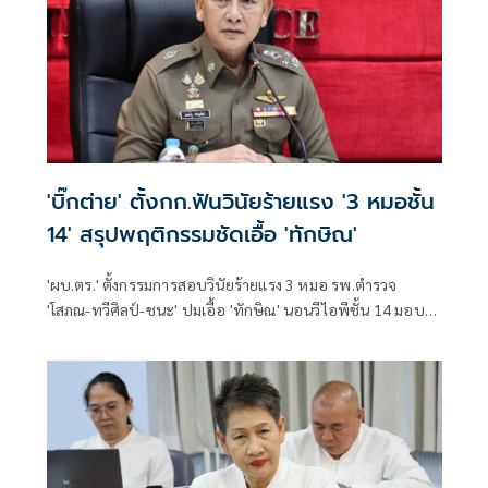
'บิ๊กต่าย' ตั้งกก.ฟันวินัยร้ายแรง '3 หมอชั้น
14' สรุปพฤติกรรมชัดเอื้อ 'ทักษิณ'
'ผบ.ตร.' ตั้งกรรมการสอบวินัยร้ายแรง 3 หมอ รพ.ตำรวจ
'โสภณ-ทวีศิลป์-ชนะ' ปมเอื้อ 'ทักษิณ' นอนวีไอพีชั้น 14 มอบ
หมาย 'พล.ต.อ.อิทธิพล' นั่งประธาน เร่งสรุปโดยเร็ว