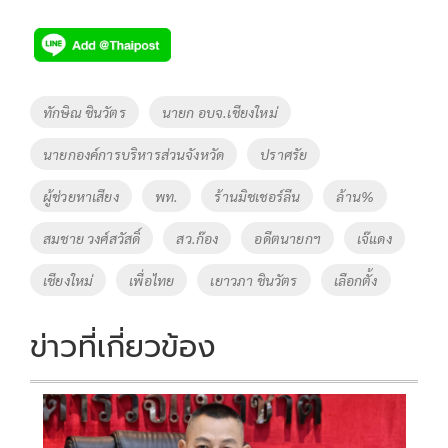
Tags
ทักษิณ ชินวัตร
นายก อบจ.เชียงใหม่
นายกองค์การบริหารส่วนจังหวัด
ปราศรัย
ผู้ช่วยหาเสียง
พท.
ร้านมิชเชอร์ลีน
ล้าน%
สมชาย วงศ์สวัสดิ์
สว.ก๊อง
อดีตนายกฯ
เจ๊แดง
เชียงใหม่
เพื่อไทย
เยาวภา ชินวัตร
เลือกตั้ง
ข่าวที่เกี่ยวข้อง