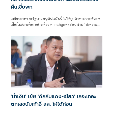
คืนเขี่ยพท.
เสถียรภาพของรัฐบาลอนุทินในวันนี้ ไม่ได้ถูกท้าทายจากตัวเลข
เสียงในสภาเพียงอย่างเดียว หากแต่ถูกทดสอบผ่าน “สงคราม
ข่าวลือ” และความพยายามสร้างภาพความแตกแยกภายในเครือ
ข่ายอำนาจของพรรคภูมิใจไทย
'น้ำเงิน' เย้ย 'ดีลลับแดง-เขียว' เลอะเทอะ
ตกเลขนับเก้าอี้ สส. ให้ได้ก่อน