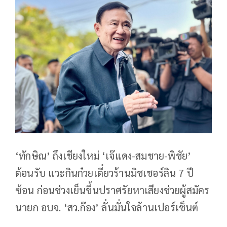
‘ทักษิณ’ ถึงเชียงใหม่ ‘เจ๊แดง-สมชาย-พิชัย’
ต้อนรับ แวะกินก๋วยเตี๋ยวร้านมิชเชอร์ลิน 7 ปี
ซ้อน ก่อนช่วงเย็นขึ้นปราศรัยหาเสียงช่วยผู้สมัคร
นายก อบจ. ‘สว.ก๊อง’ ลั่นมั่นใจล้านเปอร์เซ็นต์