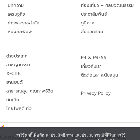
บทความ
ท่องเที่ยว – ศิลปวัฒนธรรม
เศรษฐกิจ
ประชาสัมพันธ์
ข่าวพระราชสำนัก
ภูมิภาค
หนังสือพิมพ์
สิ่งแวดล้อม
ต่างประเทศ
PR & PRESS
อาชญากรรม
เกี่ยวกับเรา
X-CITE
ติดต่อและ สนับสนุน
ยานยนต์
สาธารณสุข-คุณภาพชีวิต
Privacy Policy
บันเทิง
ไทยโพสต์ ทีวี
Copyright© thaipost.net, All rights reserved.,
เราใช้คุกกี้เพื่อพัฒนาประสิทธิภาพ และประสบการณ์ที่ดีในการใช้