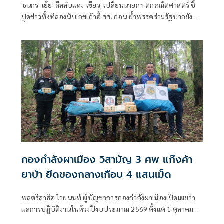
'ธนกร' เย้ย 'ดีลลับแดง-เขียว' เปลี่ยนนายกฯ ตกคณิตศาสตร์ ชี้
ปูดข่าวทั้งทีลองนับเลขเก้าอี้ สส. ก่อน ย้ำพรรคร่วมรัฐบาลยัง
แน่นปึ้ก
กองกำลังผาเมือง วิสามัญ 3 ศพ แก๊งค้า
ยาบ้า ยึดของกลางเกือบ 4 แสนเม็ด
พลตรีสาธิต ไวยนนท์ ผู้บัญชาการกองกำลังผาเมืองเปิดเผยว่า
ผลการปฏิบัติงานในห้วงปีงบประมาณ 2569 ตั้งแต่ 1 ตุลาคม
2568 ถึงปัจจุบัน หน่วยสามารถสกัดกั้นยาเสพติดได้ 446 ครั้ง