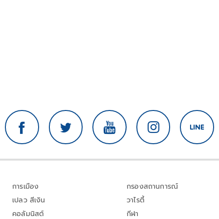
การเมือง
กรองสถานการณ์
เปลว สีเงิน
วาไรตี้
คอลัมนิสต์
กีฬา