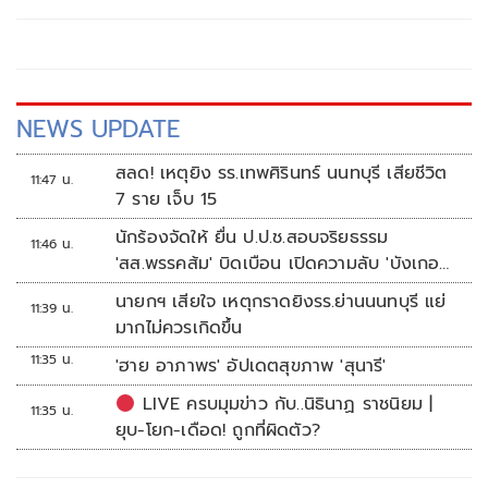
สูงกว่าช่วงเดียวกันของปีก่อน จับกุมผู้ต้องหาได้ 428 คน
NEWS UPDATE
สลด! เหตุยิง รร.เทพศิรินทร์ นนทบุรี เสียชีวิต
11:47 น.
7 ราย เจ็บ 15
นักร้องจัดให้ ยื่น ป.ป.ช.สอบจริยธรรม
11:46 น.
'สส.พรรคส้ม' บิดเบือน เปิดความลับ 'บังเกอร์
ทหาร'
นายกฯ เสียใจ เหตุกราดยิงรร.ย่านนนทบุรี แย่
11:39 น.
มากไม่ควรเกิดขึ้น
11:35 น.
'ฮาย อาภาพร' อัปเดตสุขภาพ 'สุนารี'
LIVE ครบมุมข่าว กับ..นิธินาฏ ราชนิยม |
11:35 น.
ยุบ-โยก-เดือด! ถูกที่ผิดตัว?