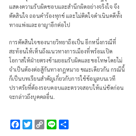
แสดงความรับผิดชอบและสำนึกผิดอย่างจริงใจ จึง
ตัดสินใจ ถอนคำร้องทุกข์ และไม่ติดใจดำเนินคดีทั้ง
ทางแพ่งและอาญาอีกต่อไป
การตัดสินใจของนายวิทยาถือเป็น อีกหนึ่งกรณีที่
สะท้อนให้เห็นถึงแนวทางการเมืองที่พร้อมเปิด
โอกาสให้ฝ่ายตรงข้ามยอมรับผิดและขอโทษโดยไม่
จำเป็นต้องต่อสู้กันทางกฎหมาย ขณะเดียวกัน กรณีนี้
ก็เป็นบทเรียนสำคัญเกี่ยวกับการใช้ข้อมูลบนเวที
ปราศรัยที่ต้องรอบคอบและตรวจสอบให้แน่ชัดก่อน
จะกล่าวถึงบุคคลอื่น.
F
T
C
Li
S
ac
wi
o
n
h