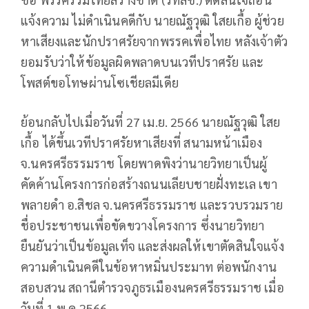
แจ้งความ ไม่ดำเนินคดีกับ นายณัฐวุฒิ ใสยเกื้อ ผู้ช่วย
หาเสียงและนักปราศรัยจากพรรคเพื่อไทย หลังเจ้าตัว
ยอมรับว่าให้ข้อมูลผิดพลาดบนเวทีปราศรัย และ
โพสต์ขอโทษผ่านโซเชียลมีเดีย
ย้อนกลับไปเมื่อวันที่ 27 เม.ย. 2566 นายณัฐวุฒิ ใสย
เกื้อ ได้ขึ้นเวทีปราศรัยหาเสียงที่ สนามหน้าเมือง
จ.นครศรีธรรมราช โดยพาดพิงว่านายวิทยาเป็นผู้
คัดค้านโครงการก่อสร้างถนนเลียบชายฝั่งทะเล เขา
พลายดำ อ.สิชล จ.นครศรีธรรมราช และรวบรวมราย
ชื่อประชาชนเพื่อขัดขวางโครงการ ซึ่งนายวิทยา
ยืนยันว่าเป็นข้อมูลเท็จ และส่งผลให้เขาตัดสินใจแจ้ง
ความดำเนินคดีในข้อหาหมิ่นประมาท ต่อพนักงาน
สอบสวน สถานีตำรวจภูธรเมืองนครศรีธรรมราช เมื่อ
วันที่ 1 พ.ค.2566