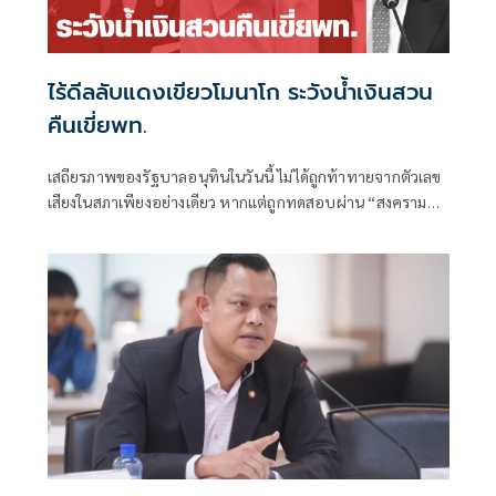
ไร้ดีลลับแดงเขียวโมนาโก ระวังน้ำเงินสวน
คืนเขี่ยพท.
เสถียรภาพของรัฐบาลอนุทินในวันนี้ ไม่ได้ถูกท้าทายจากตัวเลข
เสียงในสภาเพียงอย่างเดียว หากแต่ถูกทดสอบผ่าน “สงคราม
ข่าวลือ” และความพยายามสร้างภาพความแตกแยกภายในเครือ
ข่ายอำนาจของพรรคภูมิใจไทย