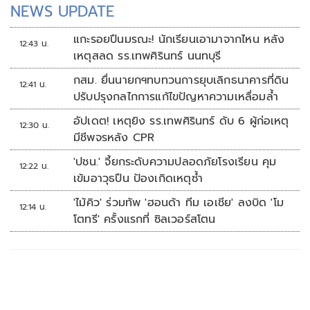
NEWS UPDATE
แกะรอยปืนมรณะ! นักเรียนเอามาจากไหน หลัง
12:43 น.
เหตุสลด รร.เทพศิรินทร์ นนทบุรี
กสม. ยื่นนายกฯทบทวนการยุบเลิกธนาคารที่ดิน
12:41 น.
ปรับปรุงกลไกการแก้ไขปัญหาความเหลื่อมล้ำ
อัปเดต! เหตุยิง รร.เทพศิรินทร์ ดับ 6 ผู้ก่อเหตุ
12:30 น.
มีชีพจรหลัง CPR
'ปชน.' จี้ยกระดับความปลอดภัยโรงเรียน คุม
12:22 น.
เข้มอาวุธปืน ป้องเกิดเหตุซ้ำ
'ไม้คิว' ร่วมทัพ 'ฮอนด้า ทีม เอเชีย' ลงบิด 'โม
12:14 น.
โตทรี' ครั้งแรกที่ ซิลเวอร์สโตน