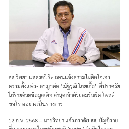
สส.วิทยา แสดงสปิริต ถอนแจ้งความไม่ติดใจเอา
ความทั้งแพ่ง- อาญาต่อ ‘ณัฐวุฒิ ใสยเกื้อ’ ที่ปราศรัย
ใส่ร้ายด้วยข้อมูลเท็จ ล่าสุดเจ้าตัวยอมรับผิด โพสต์
ขอโทษอย่างเป็นทางการ
12 ก.พ. 2568 – นายวิทยา แก้วภราดัย สส. บัญชีราย
ชื่อ พรรครวมไทยสร้างชาติ (รทสช.) ตัดสินใจถอน