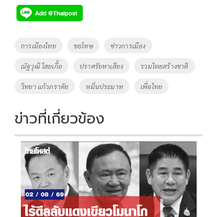
e
tt
p
e
ar
b
er
y
e
o
Li
Tags
การเมืองไทย
ขอโทษ
ข่าวการเมือง
o
n
ณัฐวุฒิ ใสยเกื้อ
ปราศรัยหาเสียง
รวมไทยสร้างชาติ
k
k
วิทยา แก้วภราดัย
หมิ่นประมาท
เพื่อไทย
ข่าวที่เกี่ยวข้อง