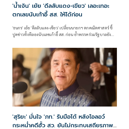
'น้ำเงิน' เย้ย 'ดีลลับแดง-เขียว' เลอะเทอะ
ตกเลขนับเก้าอี้ สส. ให้ได้ก่อน
'ธนกร' เย้ย 'ดีลลับแดง-เขียว' เปลี่ยนนายกฯ ตกคณิตศาสตร์ ชี้
ปูดข่าวทั้งทีลองนับเลขเก้าอี้ สส. ก่อน ย้ำพรรคร่วมรัฐบาลยัง
แน่นปึ้ก
'สุริยะ' มั่นใจ 'ภท.' รับมือได้ หลังไอลอว์
กระหน่ำคดีฮั้ว สว. ยันไม่กระทบเสถียรภาพ