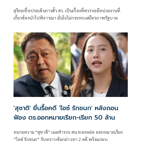
รัฐบาล
สุริยะเชื่อประเด็นการฮั้ว สว. เป็นเรื่องที่ควรจะมีหน่วยงานที่
เกี่ยวข้องนำไปพิจารณา มั่นใจไม่กระทบเสถียรภาพรัฐบาล
'สุชาติ' ยื่นรื้อคดี 'ไอซ์ รักชนก' หลังถอน
ฟ้อง ตร.ออกหมายเรียก-เรียก 50 ล้าน
ทนายความ “สุชาติ” เผยตำรวจ สน.ทองหล่อ ออกหมายเรียก
“ไอซ์ รักชนก” รับทราบข้อกล่าวหา 2 คดี พร้อมระบุ