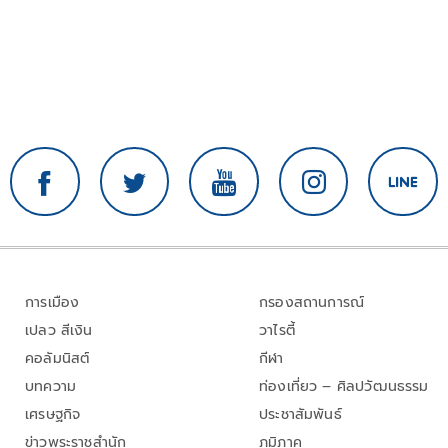
การเมือง
กรองสถานการณ์
เปลว สีเงิน
วาไรตี้
คอลัมนิสต์
กีฬา
บทความ
ท่องเที่ยว – ศิลปวัฒนธรรม
เศรษฐกิจ
ประชาสัมพันธ์
ข่าวพระราชสำนัก
ภูมิภาค