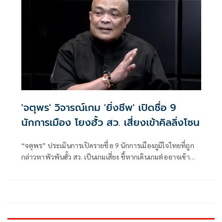
'จตุพร' วิจารณ์เกม 'ยิ่งชีพ' เปิดชื่อ 9
นักการเมือง โยงฮั้ว สว. เสี่ยงเข้าคิลลิ่งโซน
“จตุพร” ประเมินการเปิดรายชื่อ 9 นักการเมืองภูมิใจไทยที่ถูก
กล่าวหาพัวพันฮั้ว สว. เป็นเกมเสี่ยง ชี้หากเดินเกมต่ออาจเข้า
ทางฝ่ายถูกกล่าว