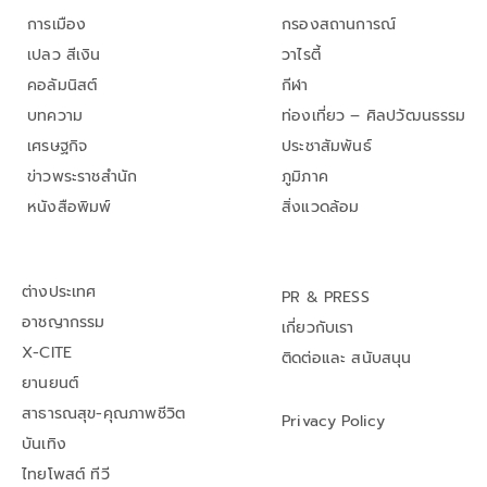
การเมือง
กรองสถานการณ์
เปลว สีเงิน
วาไรตี้
คอลัมนิสต์
กีฬา
บทความ
ท่องเที่ยว – ศิลปวัฒนธรรม
เศรษฐกิจ
ประชาสัมพันธ์
ข่าวพระราชสำนัก
ภูมิภาค
หนังสือพิมพ์
สิ่งแวดล้อม
ต่างประเทศ
PR & PRESS
อาชญากรรม
เกี่ยวกับเรา
X-CITE
ติดต่อและ สนับสนุน
ยานยนต์
สาธารณสุข-คุณภาพชีวิต
Privacy Policy
บันเทิง
ไทยโพสต์ ทีวี