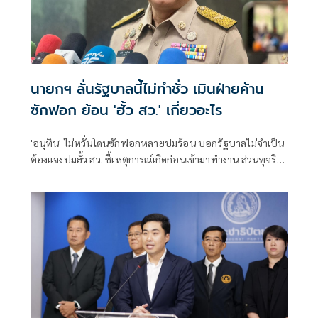
นายกฯ ลั่นรัฐบาลนี้ไม่ทำชั่ว เมินฝ่ายค้าน
ซักฟอก ย้อน 'ฮั้ว สว.' เกี่ยวอะไร
'อนุทิน' ไม่หวั่นโดนซักฟอกหลายปมร้อน บอกรัฐบาลไม่จำเป็น
ต้องแจงปมฮั้ว สว. ชี้เหตุการณ์เกิดก่อนเข้ามาทำงาน ส่วนทุจริต
สอบท้องถิ่นทำเต็มที่ เรื่องจบแล้ว ยันไม่ต้องมีองครักษ์พิทักษ์