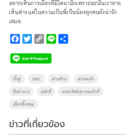
อยากเห็นการเมืองที่มีไดนามิกเพราะฉะนั้นเราอาจ
เห็นต่าง แต่ในความเป็นพี่เป็นน้องทุกคนยังน่ารัก
เสมอ.
F
T
C
Li
S
ac
wi
o
n
h
e
tt
p
e
ar
b
er
y
e
o
Li
Tags
บิ๊กตู่
ปชป.
ฝ่ายค้าน
พรรคกล้า
o
n
ยึดอำนาจ
หลักสี่
อรรถวิชช์ สุวรรณภักดี
k
k
เลือกตี้งซ่อม
ข่าวที่เกี่ยวข้อง