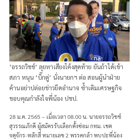
‘อรรถวิชช์’ ลุยหาเสียงโค้งสุดท้าย ยันถ้าได้เข้า
สภา หนุน ‘บิ๊กตู่’ นั่งนายกฯ ต่อ สอนผู้นำฝ่าย
ค้านอย่าปล่อยข่าวยึดอำนาจ ซ้ำเติมเศรษฐกิจ
ขอบคุณกำลังใจพี่น้อง ปชป.
28 ม.ค. 2565 – เมื่อเวลา 08.00 น. นายอรรถวิชช์
สุวรรณภักดี ผู้สมัครรับเลือกตั้งซ่อม กทม. เขต
จตุจักร-หลักสี่ หมายเลข 2 พรรคกล้า พบปะพี่น้อง