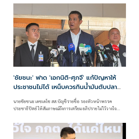
'ชัยชนะ' ฟาด 'เอกนิติ-ศุภจี' แก้ปัญหาให้
ประชาชนไม่ได้ เหน็บควรกินน้ำมันตับปลา
สมองจะได้ดีขึ้น
นายชัยชนะ เดชเดโช สส.บัญชีรายชื่อ รองหัวหน้าพรรค
ประชาธิปัตย์ ให้สัมภาษณ์ถึงการเตรียมอภิปรายไม่ไว้วางใจ
รัฐบาลของฝ่ายค้าน ว่า ต้องให้พรรคประชาชนเป็นผู้ยื่น เมื่อ
ไหร่ที่ฝ่ายค้านมีมติว่ายื่นอภิปรายไม่ไว้วางใจ พรรคร่วมฝ่าย
ค้านก็จะนำเรื่องกลับหารือแต่ละพรรค ยืนยันว่ามีความพร้อม
อยู่แล้ว ซึ่งต้องดูไทม์ไลน์ว่าพรรคประชาชนกำหนดช่วงไหน