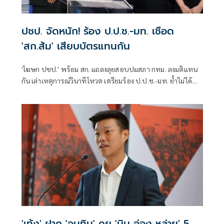
ปชป. จัดหนัก! ร้อง ป.ป.ช.-มท. เชือด
'สก.ส้ม' เสียบบัตรแทนกัน
'โฆษก ปชป.' พร้อม สก. แถลงลุยสอบปมสภา กทม. ลงมติแทน
กัน เล่าเหตุการณ์วินาทีโหวต เตรียมร้อง ป.ป.ช.-มท. ย้ำไม่ได้
กลั่นแกล้งทางการเมือง แต่ต้องร่วมสร้างความโปร่งใส
'เท้ง' ฝาก 'อนุทิน' คุย 'มิน อ่อง หล่าย' 5