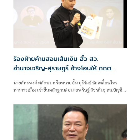
เพราะเมื่อเปิดสภามา
ร้องฝ่ายค้านสอบเส้นเงิน ฮั้ว สว.
อำนาจเจริญ-สุราษฎร์ อ้างโอนให้ กกต.
เกือบล้าน
นายภัทรพงศ์ ศุภักษร หรือทนายอั๋น บุรีรัมย์ นักเคลื่อนไหว
ทางการเมือง เข้ายื่นหลักฐานต่อนายพริษฐ์ วัชรสินธุ สส.บัญชี
รายชื่อ และรองหัวหน้าพรรคประชาชน ในฐานะประธานคณะ
กรรมการประสานงานพรรคร่วมฝ่ายค้าน (วิปฝ่ายค้าน)