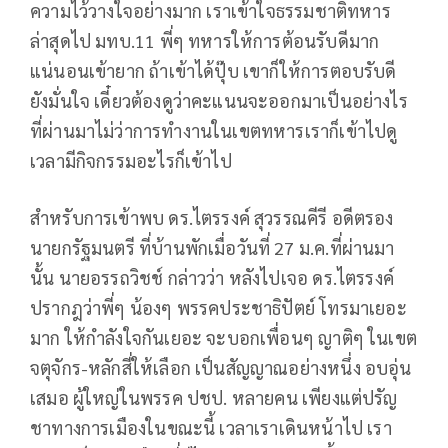
ความไว้วางใจอย่างมาก เราเข้าใจธรรมชาติทหาร
ล่าสุดไป มทบ.11 พี่ๆ ทหารให้การต้อนรับดีมาก
แน่นอนเข้ายาก ถ้าเข้าได้ปุ๊บ เขาก็ให้การตอบรับดี
ยังมั่นใจ เดี๋ยวต้องดูว่าคะแนนจะออกมาเป็นอย่างไร
ที่ผ่านมาไม่ว่าการทำงานในเขตทหารเราก็เข้าไปดู
เวลามีกิจกรรมอะไรก็เข้าไป
สำหรับการเข้าพบ ดร.ไตรรงค์ สุวรรณคีรี อดีตรอง
นายกรัฐมนตรี ที่บ้านพักเมื่อวันที่ 27 ม.ค.ที่ผ่านมา
นั้น นายอรรถวิชช์ กล่าวว่า หลังไปเจอ ดร.ไตรรงค์
ปรากฎว่าพี่ๆ น้องๆ พรรคประชาธิปัตย์ โทรมาเยอะ
มาก ให้กำลังใจกันเยอะ จะบอกเพื่อนๆ ญาติๆ ในเขต
จตุจักร-หลักสี่ให้เลือก เป็นสัญญาณอย่างหนึ่ง อบอุ่น
เสมอ ผู้ใหญ่ในพรรค ปชป. หลายคน เพียงแต่ปรัญ
ชาทางการเมืองในขณะนี้ เวลาเราเดินหน้าไป เรา