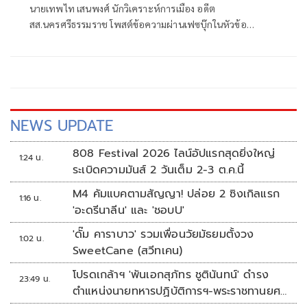
นายเทพไท เสนพงศ์ นักวิเคราะห์การเมือง อดีต
สส.นครศรีธรรมราช โพสต์ข้อความผ่านเฟซบุ๊กในหัวข้อ
"กระตุกเตือน : ทวงผลประชามติ แก้ไขรัฐธรรมนูญ" โดยระบุว่า
NEWS UPDATE
808 Festival 2026 ไลน์อัปแรกสุดยิ่งใหญ่
1:24 น.
ระเบิดความมันส์ 2 วันเต็ม 2-3 ต.ค.นี้
M4 คัมแบคตามสัญญา! ปล่อย 2 ซิงเกิลแรก
1:16 น.
'อะดรีนาลีน' และ 'ชอบU'
'ดั๊ม คาราบาว' รวมเพื่อนวัยมัธยมตั้งวง
1:02 น.
SweetCane (สวีทเคน)
โปรดเกล้าฯ 'พันเอกสุภัทร ชูตินันทน์' ดำรง
23:49 น.
ตำแหน่งนายทหารปฏิบัติการฯ-พระราชทานยศ