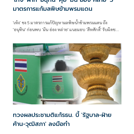
มาตรการแก้มลพิษข้ามพรมแดน
'เท้ง' ชง 5 มาตรการแก้ปัญหามลพิษน้ำข้ามพรมแดน ถึง
'อนุทิน' ก่อนพบ 'มิน อ่อง หล่าย' แนะมอบ 'สีหศักดิ์' รับผิดชอบ
หลัก ฝ่ายค้านติดตามความคืบหน้าทุกไตรมาส
ทวงผลประชามติแก้รธน. บี้ 'รัฐบาล-ฝ่าย
ค้าน-วุฒิสภา' ลงมือทำ