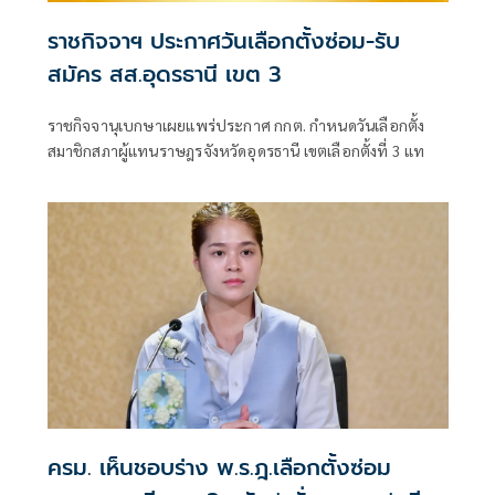
ราชกิจจาฯ ประกาศวันเลือกตั้งซ่อม-รับ
สมัคร สส.อุดรธานี เขต 3
ราชกิจจานุเบกษาเผยแพร่ประกาศ กกต. กำหนดวันเลือกตั้ง
สมาชิกสภาผู้แทนราษฎรจังหวัดอุดรธานี เขตเลือกตั้งที่ 3 แท
ครม. เห็นชอบร่าง พ.ร.ฎ.เลือกตั้งซ่อม