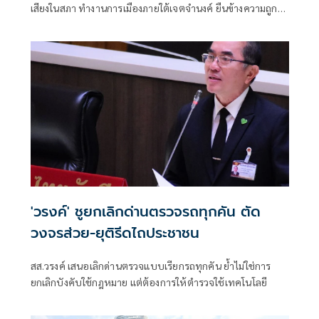
เสียงในสภา ทำงานการเมืองภายใต้เจตจำนงค์ ยืนข้างความถูก
ต้อง ต้องขอบคุณเสียงสนับสนุน
'วรงค์' ชูยกเลิกด่านตรวจรถทุกคัน ตัด
วงจรส่วย-ยุติรีดไถประชาชน
สส.วรงค์ เสนอเลิกด่านตรวจแบบเรียกรถทุกคัน ย้ำไม่ใช่การ
ยกเลิกบังคับใช้กฎหมาย แต่ต้องการให้ตำรวจใช้เทคโนโลยี