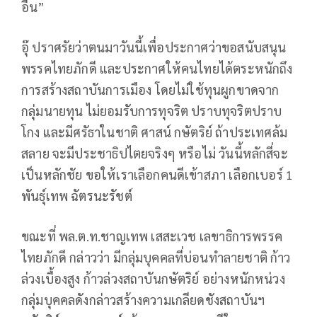
อื่น”
อุ๊ ปราศรัยว่าตนมาวันนี้เพื่อประกาศว่าขอสนับสนุน
พรรคไทยภักดี และประกาศให้คนไทยได้ตระหนักถึง
การสร้างสถาบันการเมือง โดยไม่ใช้ทุนผูกขาดจาก
กลุ่มนายทุน ไม่ยอมรับการทุจริต ปราบทุจริตปราบ
โกง และมีศรัธาในชาติ ศาสน์ กษัตริย์ ถ้าประเทศล้ม
สลาย จะมีประชาธิปไตยจริงๆ หรือไม่ วันนี้หลักสี่จะ
เป็นหลักชัย ขอให้เราเลือกคนดีเข้าสภา เลือกเบอร์ 1
พันธุ์เทพ ฉัตรนะรัชต์
ขณะที่ พล.ต.ท.ชาญเทพ เสสะเวช เลขาธิการพรรค
ไทยภักดี กล่าวว่า มีกลุ่มบุคคลที่บ่อนทำลายชาติ ก้าว
ล่วงเบื้องสูง ก้าวล่วงสถาบันกษัตริย์ อย่างหนักหน่วง
กลุ่มบุคคลดังกล่าวสร้างความเกลียดชังสถาบันฯ