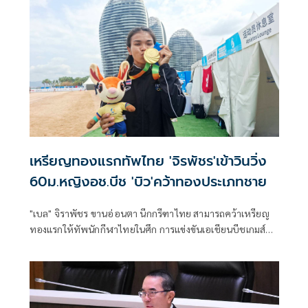
เหรียญทองแรกทัพไทย 'จิรพัชร'เข้าวินวิ่ง
60ม.หญิงอช.บีช 'บิว'คว้าทองประเภทชาย
"เบล" จิราพัชร ขานอ่อนตา นีกกรีฑาไทย สามารถคว้าเหรียญ
ทองแรกให้ทัพนักกีฬาไทยในศึก การแข่งขันเอเชียนบีชเกมส์
ครั้งที่ 6 "ซานย่า 2026" ที่เมืองซานย่า ประเทศจีน จากการ วิ่ง
60 เมตรหญิง หลังออกสตาร์ทได้ดีวิ่งนำเข้าเส้นชัยเป็นคนแรก
ด้วยเวลา 7.46 วินาที คว้าเหรียญทองแรกทันที ส่วน "น่าน" ศุภา
นิช พูลเกิด เข้าที่ 6 เวลา 7.67 วินาที โดยเหรียญเงิน ซู เจียลู่ จาก