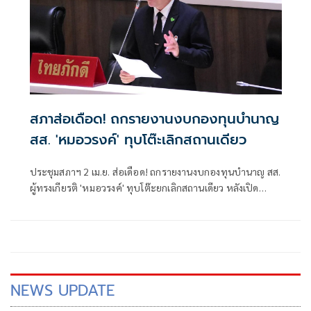
จีน 7.49 วินาที และ ทองแดง เจสซิด้า โรส ลอเรนซ์ จาก
ฟิลิปปินส์ 7.52 วินาที
สภาส่อเดือด! ถกรายงานงบกองทุนบำนาญ
สส. 'หมอวรงค์' ทุบโต๊ะเลิกสถานเดียว
ประชุมสภาฯ 2 เม.ย. ส่อเดือด! ถกรายงานงบกองทุนบำนาญ สส.
ผู้ทรงเกียรติ 'หมอวรงค์' ทุบโต๊ะยกเลิกสถานเดียว หลังเปิด
ข้อมูลเป็น สส. แค่ปีเดียว ก็ได้สิทธิ เผยตัวเลขงบการเงิน
สินทรัพย์ลด-ค่าใช้จ่ายพุ่ง
NEWS UPDATE