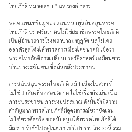
ไทยภักดี หมายเลข 1” นพ.วรงค์ กล่าว
พล.ต.นพ.เหรียญทอง แน่นหนา ผู้สนับสนุนพรรค
ไทยภักดี ปราศรัยว่า ตนไม่ใช่สมาชิกพรรคไทยภักดี
เป็นผู้อำนวยการโรงพยาบาลมงกุฎวัฒนะ ไม่เคย
ออกตัวสุดโต่งให้พรรคการเมืองใดขนาดนี้ เชื่อว่า
พรรคไทยภักดีอาจเปลี่ยนประวัติศาสตร์ เหมือนชาว
บ้านบางระจัน ตนเชื่อมั่นพลังประชาชน
การสนับสนุนพรรคไทยภักดี แม้ 1 เสียงในสภา ที่
ไม่ใช่ 1 เสียงที่ทดสอบตลาด ไม่ใช่เรื่องล้อเล่น เป็น
ภาระประชาชน ภาระงบประมาณ ดังนั้นจึงมีความ
สำคัญมาก พรรคไทยภักดีมีอุดมการณ์ขวาชัดเจน
ไม่ใช่ขวาดัดจริต ขอสนับสนุนให้พรรคไทยภักดีได้
มีส.ส. 1 ที่เข้าไปอยู่ในสภา เข้าไปปราบโกง 30นี้ รวม