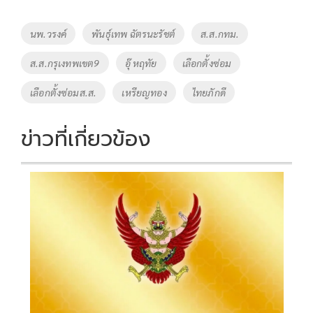
b
er
y
e
o
Li
Tags
นพ.วรงค์
พันธุ์เทพ ฉัตรนะรัชต์
ส.ส.กทม.
o
n
ส.ส.กรุเงทพเขต9
อุ๊ หฤทัย
เลือกตั้งซ่อม
k
k
เลือกตั้งซ่อมส.ส.
เหรียญทอง
ไทยภักดี
ข่าวที่เกี่ยวข้อง