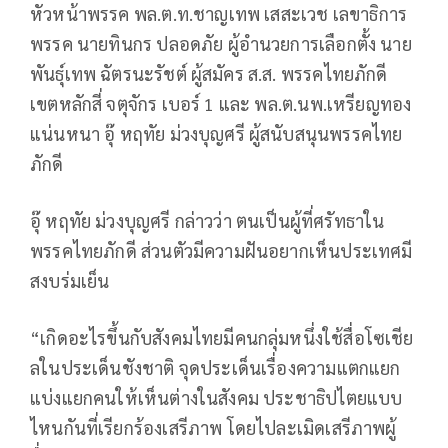
หัวหน้าพรรค พล.ต.ท.ชาญเทพ เสสะเวช เลขาธิการ
พรรค นายทินกร ปลอดภัย ผู้อำนวยการเลือกตั้ง นาย
พันธุ์เทพ ฉัตรนะรัชต์ ผู้สมัคร ส.ส. พรรคไทยภักดี
เขตหลักสี่ จตุจักร เบอร์ 1 และ พล.ต.นพ.เหรียญทอง
แน่นหนา อุ๊ หฤทัย ม่วงบุญศรี ผู้สนับสนุนพรรคไทย
ภักดี
อุ๊ หฤทัย ม่วงบุญศรี กล่าวว่า ตนเป็นผู้ที่ศรัทธาใน
พรรคไทยภักดี ส่วนตัวมีความฝันอยากเห็นประเทศมี
สงบร่มเย็น
“เกิดอะไรขึ้นกับสังคมไทยมีคนกลุ่มหนึ่งใช้สื่อโซเชีย
ลในประเด็นชังชาติ จุดประเด็นเรื่องความแตกแยก
แบ่งแยกคนให้เห็นต่างในสังคม ประชาธิปไตยแบบ
ไหนกันที่เรียกร้องเสรีภาพ โดยไปละเมิดเสรีภาพผู้