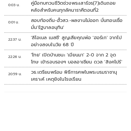
คู่มือทบทวนชีวิตช่วงพระเสาร์จร(7)เดินถอย
0:03 น.
หลังสำหรับคนทุกลัคนาราศีตอนที่2
สอบท้องถิ่น-ฮั้วสว.-ผลงานไม่ออก บั่นทอนเชื่อ
0:01 น.
มั่น'รัฐบาลอนุทิน'
'ลิโอเนล เมสซี' สูญเสียคุณพ่อ 'ฮอร์เก' จากไป
22:37 น.
อย่างสงบในวัย 68 ปี
'ไทย' เปิดบ้านชนะ 'เมียนมา' 2-0 จาก 2 จุด
22:26 น.
โทษ เข้ารอบรองฯ บอลอาเซียน ดวล 'สิงคโปร์'
วธ.เตรียมพร้อม พิธีการศพในพระบรมราชานุ
20:59 น.
เคราะห์ เหตุยิงในโรงเรียน