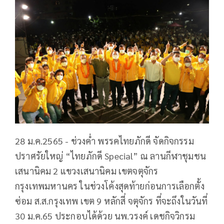
28 ม.ค.2565 - ช่วงค่ำ พรรคไทยภักดี จัดกิจกรรม
ปราศรัยใหญ่ “ไทยภักดี Special” ณ ลานกีฬาชุมชน
เสนานิคม 2 แขวงเสนานิคม เขตจตุจักร
กรุงเทพมหานคร ในช่วงโค้งสุดท้ายก่อนการเลือกตั้ง
ซ่อม ส.ส.กรุงเทพ เขต 9 หลักสี่ จตุจักร ที่จะถึงในวันที่
30 ม.ค.65 ประกอบได้ด้วย นพ.วรงค์ เดชกิจวิกรม