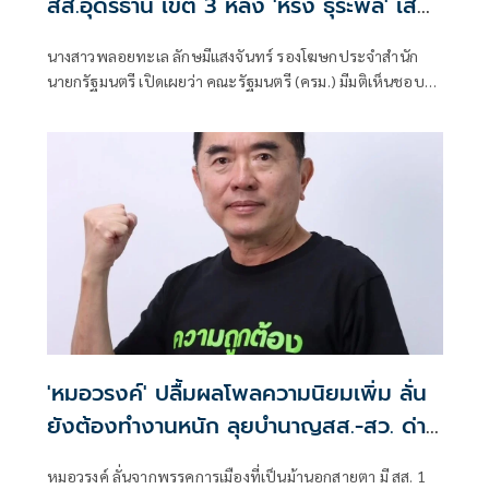
สส.อุดรธานี เขต 3 หลัง 'หรั่ง ธุระพล' เสีย
ชีวิต
นางสาวพลอยทะเล ลักษมีแสงจันทร์ รองโฆษกประจำสำนัก
นายกรัฐมนตรี เปิดเผยว่า คณะรัฐมนตรี (ครม.) มีมติเห็นชอบ
ร่างพระราชกฤษฎีกาให้มีการเลือกตั้งสมาชิกสภาผู้แทนราษฎร
จังหวัดอุดรธานี เขตเลือกตั้งที่ 3 แทนตำแหน่งที่ว่าง พ.ศ. ....
ด้วยสมาชิกภาพสมาชิกสภาผู้แทนราษฎรจังหวัดอุดรธานี
'หมอวรงค์' ปลื้มผลโพลความนิยมเพิ่ม ลั่น
ยังต้องทำงานหนัก ลุยบำนาญสส.-สว. ด่าน
รีดไถ่
หมอวรงค์ ลั่นจากพรรคการเมืองที่เป็นม้านอกสายตา มี สส. 1