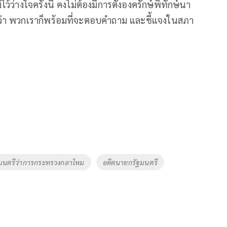
่างใจครั้งนี้ คงไม่ต้องมีการตั้งองครักษ์พิทักษ์นา
ันว่า พวกเราก็พร้อมที่จะตอบคำถาม และชี้แจงในสภา
ฐมนตรีว่าการกระทรวงกลาโหม
อดีตนายกรัฐมนตรี