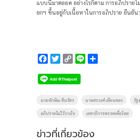
แบบนี้มาตลอด อย่างไรก็ตาม การอภิปรายไม่ไว้ว
ยกฯ ขึ้นอยู่กับเนื้อหาในการอภิปราย ยืนย
F
T
C
Li
S
ac
wi
o
n
h
e
tt
p
e
ar
b
er
y
e
o
Li
Tags
นายทักษิณ ชินวัตร
นายสรวงศ์ เทียนทอง
รั
o
n
อภิปรายไม่ไว้วางใจ
เลขาธิการพรรคเพื่อไทย
k
k
ข่าวที่เกี่ยวข้อง