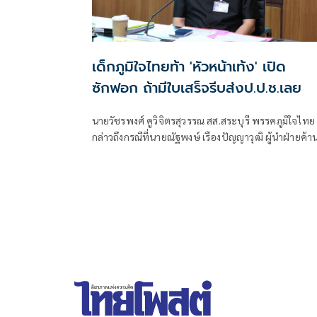
เด็กภูมิใจไทยท้า 'หัวหน้าเท้ง' เปิด
ซักฟอก ถ้ามีใบเสร็จรีบส่งป.ป.ช.เลย
นายวัชรพงศ์ คูวิจิตรสุวรรณ สส.สระบุรี พรรคภูมิใจไทย
กล่าวถึงกรณีที่นายณัฐพงษ์ เรืองปัญญาวุฒิ ผู้นำฝ่ายค้า
และหัวหน้าพรรคประชา