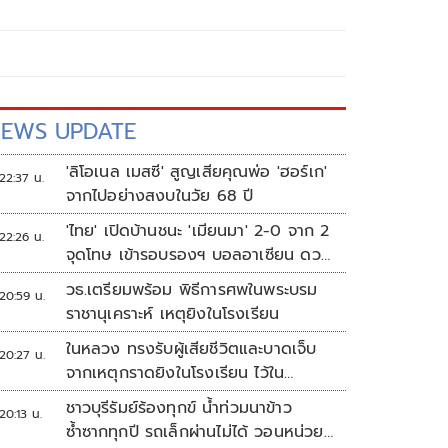
EWS UPDATE
'ลิโอเนล เมสซี' สูญเสียคุณพ่อ 'ฮอร์เก'
22:37 น.
จากไปอย่างสงบในวัย 68 ปี
'ไทย' เปิดบ้านชนะ 'เมียนมา' 2-0 จาก 2
22:26 น.
จุดโทษ เข้ารอบรองฯ บอลอาเซียน ดวล
'สิงคโปร์'
วธ.เตรียมพร้อม พิธีการศพในพระบรม
20:59 น.
ราชานุเคราะห์ เหตุยิงในโรงเรียน
ในหลวง ทรงรับผู้เสียชีวิตและบาดเจ็บ
20:27 น.
จากเหตุกราดยิงในโรงเรียน ไว้ใน
พระบรมราชานุเคราะห์
ชาวบุรีรัมย์ร้องทุกข์ น้ำท่วมนาข้าว
20:13 น.
ซ้ำซากทุกปี รถเล็กผ่านไม่ได้ วอนหน่วย