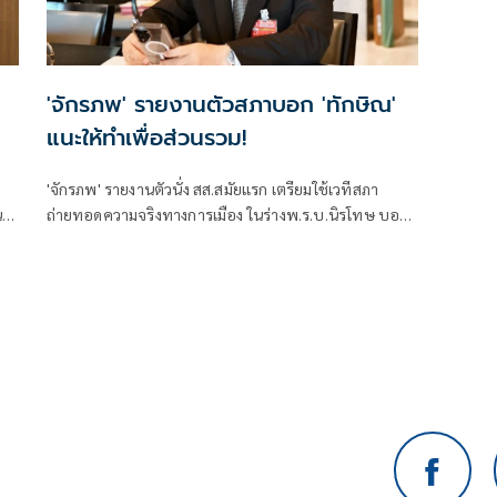
'จักรภพ' รายงานตัวสภาบอก 'ทักษิณ'
แนะให้ทำเพื่อส่วนรวม!
'จักรภพ' รายงานตัวนั่ง สส.สมัยแรก เตรียมใช้เวทีสภา
น
ถ่ายทอดความจริงทางการเมือง ในร่างพ.ร.บ.นิรโทษ บอก
'ทักษิณ' แนะให้ทำเพื่อส่วนรวม เป็นสส.ต้องคิดถึง
ประวัติศาสตร์ อย่าคิดแต่ความนิยมวันนี้พรุ่งนี้