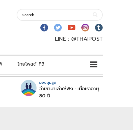
LINE : @THAIPOST
พ์
ไทยโพสต์ ทีวี
มองมุมสูง
จำเขามาเล่าให้ฟัง : เมื่อเราอายุ
80 ปี