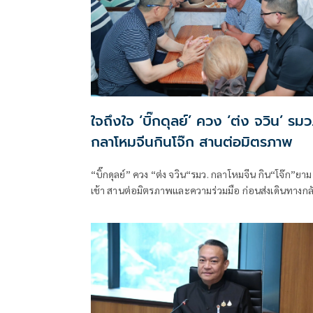
ใจถึงใจ ‘บิ๊กดุลย์’ ควง ‘ต่ง จวิน’ รมว
กลาโหมจีนกินโจ๊ก สานต่อมิตรภาพ
“บิ๊กดุลย์” ควง “ต่ง จวิน“รมว. กลาโหมจีน กิน“โจ๊ก”ยาม
เช้า สานต่อมิตรภาพและความร่วมมือ ก่อนส่งเดินทางกล
ประเทศ