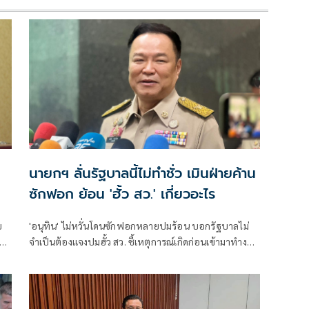
นายกฯ ลั่นรัฐบาลนี้ไม่ทำชั่ว เมินฝ่ายค้าน
ซักฟอก ย้อน 'ฮั้ว สว.' เกี่ยวอะไร
บ
'อนุทิน' ไม่หวั่นโดนซักฟอกหลายปมร้อน บอกรัฐบาลไม่
ง
จำเป็นต้องแจงปมฮั้ว สว. ชี้เหตุการณ์เกิดก่อนเข้ามาทำงาน
ทย
ส่วนทุจริตสอบท้องถิ่นทำเต็มที่ เรื่องจบแล้ว ยันไม่ต้องมี
องครักษ์พิทักษ์