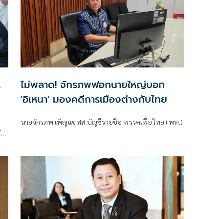
.
ไม่พลาด! จักรภพฟอกนายใหญ่บอก
'อิเหนา' มองคดีการเมืองต่างกับไทย
นายจักรภพ เพ็ญแข สส.บัญชีรายชื่อ พรรคเพื่อไทย (พท.)
ับ