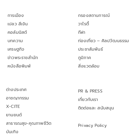
การเมือง
กรองสถานการณ์
เปลว สีเงิน
วาไรตี้
คอลัมนิสต์
กีฬา
บทความ
ท่องเที่ยว – ศิลปวัฒนธรรม
เศรษฐกิจ
ประชาสัมพันธ์
ข่าวพระราชสำนัก
ภูมิภาค
หนังสือพิมพ์
สิ่งแวดล้อม
ต่างประเทศ
PR & PRESS
อาชญากรรม
เกี่ยวกับเรา
X-CITE
ติดต่อและ สนับสนุน
ยานยนต์
สาธารณสุข-คุณภาพชีวิต
Privacy Policy
บันเทิง