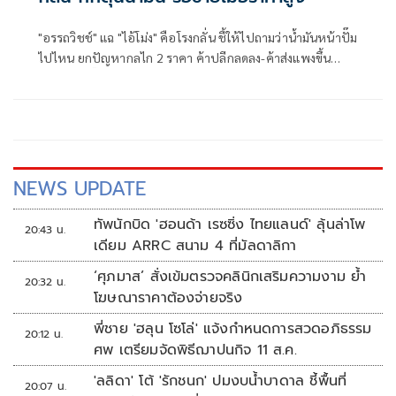
"อรรถวิชช์" แฉ "ไอ้โม่ง" คือโรงกลั่น ชี้ให้ไปถามว่าน้ำมันหน้าปั๊ม
ไปไหน ยกปัญหากลไก 2 ราคา ค้าปลีกลดลง-ค้าส่งแพงขึ้น
ทำให้หน้าปั๊มขาดแคลน แนะนายกฯ ใช้ พ.ร.ก. ป้องกัน
ขาดแคลนน้ำมัน ทุบโรงกลั่นตั้งราคาตายตัว
NEWS UPDATE
ทัพนักบิด 'ฮอนด้า เรซซิ่ง ไทยแลนด์' ลุ้นล่าโพ
20:43 น.
เดียม ARRC สนาม 4 ที่มัลดาลิกา
‘ศุภมาส’ สั่งเข้มตรวจคลินิกเสริมความงาม ย้ำ
20:32 น.
โฆษณาราคาต้องจ่ายจริง
พี่ชาย 'ฮลุน โซโล่' แจ้งกำหนดการสวดอภิธรรม
20:12 น.
ศพ เตรียมจัดพิธีฌาปนกิจ 11 ส.ค.
'ลลิดา' โต้ 'รักชนก' ปมงบน้ำบาดาล ชี้พื้นที่
20:07 น.