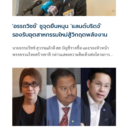
'อรรถวิชช์' ชูจุดยืนหนุน 'แลนด์บริดจ์'
รองรับอุตสาหกรรมใหม่สู้วิกฤตพลังงาน
นายอรรถวิชช์ สุวรรณภักดี สส.บัญชีรายชื่อ และรองหัวหน้า
พรรครวมไทยสร้างชาติ กล่าวแสดงความคิดเห็นต่อโครงการ
“แลนด์บริดจ์” ซึ่งมีเป้าหมายเชื่อมอ่าวไทย-อันดามัน ยกระดับ
ไทยสู่ศูนย์กลางโลจิสติกส์ของเอเชีย