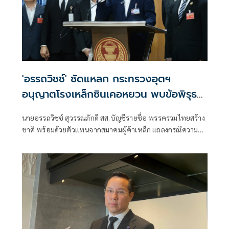
'อรรถวิชช์' ซัดแหลก กระทรวงอุตฯ
อนุญาตโรงเหล็กซินเคอหยวน พบข้อพิรุธ
อื้อ ถามใครรับผิดชอบ
นายอรรถวิชช์ สุวรรณภักดี สส.บัญชีรายชื่อ พรรครวมไทยสร้าง
ชาติ พร้อมด้วยตัวแทนจากสมาคมผู้ค้าเหล็ก แถลงกรณีความ
กังวลที่กระทรวงอุตสาหกรรมอนุญาตให้บริษัท ซิน เคอ หยวน
สตีล จำกัด สามารถประกอบกิจการผลิตเหล็กเส้นต่อไปได้ ว่า
บริษัทดังกล่าวอักษรย่อ SKY เป็นเหล็กตัวหนึ่งที่อยู่ในการ
ก่อสร้างตึก สำนักงานตรวจเงินแผ่นดิน (สตง.) และถล่มช่วงแผ่น
ดินไหวที่ผ่านมา