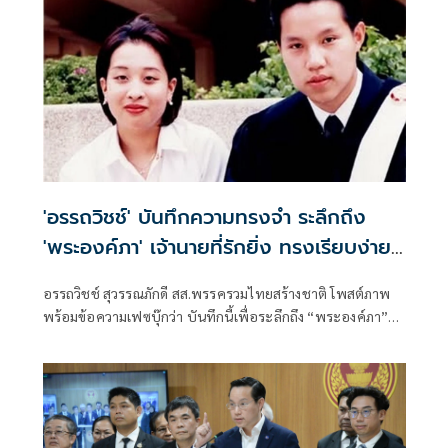
กำหนดให้สุ่มตรวจทุกเตา แต่เมื่อมีการอนุญาตเปิดโรงงานกลับ
พบว่ามีการตรวจเพียงบางเตาเท่านั้น ซึ่งไม่เป็นไปตามแนวทาง
ที่กำหนด
'อรรถวิชช์' บันทึกความทรงจำ ระลึกถึง
'พระองค์ภา' เจ้านายที่รักยิ่ง ทรงเรียบง่าย
เป็นกันเอง
อรรถวิชช์ สุวรรณภักดี สส.พรรครวมไทยสร้างชาติ โพสต์ภาพ
พร้อมข้อความเฟซบุ๊กว่า บันทึกนี้เพื่อระลึกถึง “พระองค์ภา”
ในมุมของผม เจ้านายที่รักยิ่ง