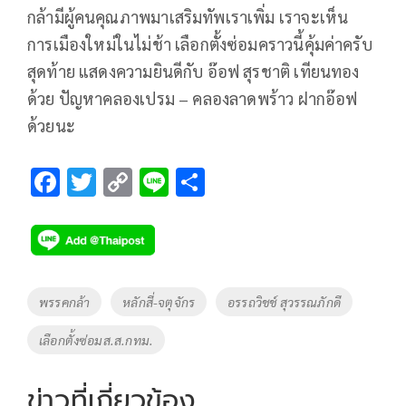
กล้ามีผู้คนคุณภาพมาเสริมทัพเราเพิ่ม เราจะเห็น
การเมืองใหม่ในไม่ช้า เลือกตั้งซ่อมคราวนี้คุ้มค่าครับ
สุดท้าย แสดงความยินดีกับ อ๊อฟ สุรชาติ เทียนทอง
ด้วย ปัญหาคลองเปรม – คลองลาดพร้าว ฝากอ๊อฟ
ด้วยนะ
F
T
C
Li
S
ac
wi
o
n
h
e
tt
p
e
ar
b
er
y
e
o
Li
Tags
พรรคกล้า
หลักสี่-จตุจักร
อรรถวิชช์ สุวรรณภักดี
o
n
เลือกตั้งซ่อมส.ส.กทม.
k
k
ข่าวที่เกี่ยวข้อง