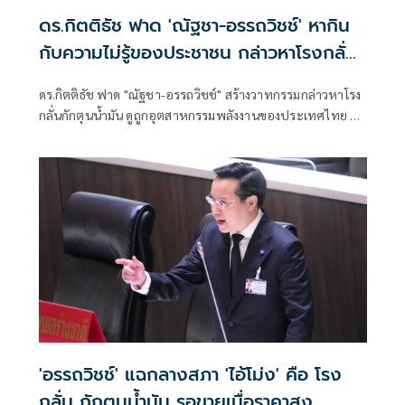
ดร.กิตติธัช ฟาด 'ณัฐชา-อรรถวิชช์' หากิน
กับความไม่รู้ของประชาชน กล่าวหาโรงกลั่น
กักตุนน้ำมัน
ดร.กิตติธัช ฟาด "ณัฐชา-อรรถวิชช์" สร้างวาทกรรมกล่าวหาโรง
กลั่นกักตุนน้ำมัน ดูถูกอุตสาหกรรมพลังงานของประเทศไทย ทั้ง
ที่บริษัทเหล่านี้อยู่ในตลาดหลักทรัพย์ต้องเปิดเผยข้อมูลต่อ
สาธารณชน
'อรรถวิชช์' แฉกลางสภา 'ไอ้โม่ง' คือ โรง
กลั่น กักตุนน้ำมัน รอขายเมื่อราคาสูง