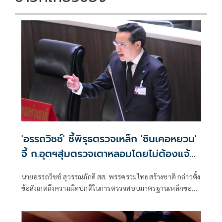
'อรรถวิชช์' ชี้พิรุธตรวจเหล็ก 'ซินเคอหยวน'
จี้ ก.อุตฯสุ่มตรวจเตาหลอมโดยไม่ต้องแจ้ง
ล่วงหน้า
นายอรรถวิชช์ สุวรรณภักดี สส. พรรครวมไทยสร้างชาติ กล่าวตั้ง
ข้อสังเกตถึงความผิดปกติในการตรวจสอบมาตรฐานเหล็กของ
บริษัท ซิน เคอ หยวน ว่า หลังพบว่าเหล็กกว่า 40,000 เส้นถูก
จำหน่ายออกจากโรงงานในช่วงรอยต่อการเปลี่ยนรัฐมนตรี
ว่าการกระทรวงอุตสาหกรรม แม้คณะกรรมการสอบสวนจะ