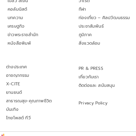
เปลว สีเงิน
วาไรตี้
คอลัมนิสต์
กีฬา
บทความ
ท่องเที่ยว – ศิลปวัฒนธรรม
เศรษฐกิจ
ประชาสัมพันธ์
ข่าวพระราชสำนัก
ภูมิภาค
หนังสือพิมพ์
สิ่งแวดล้อม
ต่างประเทศ
PR & PRESS
อาชญากรรม
เกี่ยวกับเรา
X-CITE
ติดต่อและ สนับสนุน
ยานยนต์
สาธารณสุข-คุณภาพชีวิต
Privacy Policy
บันเทิง
ไทยโพสต์ ทีวี