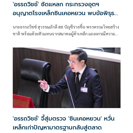
'อรรถวิชช์' ซัดแหลก กระทรวงอุตฯ
อนุญาตโรงเหล็กซินเคอหยวน พบข้อพิรุธ
อื้อ ถามใครรับผิดชอบ
นายอรรถวิชช์ สุวรรณภักดี สส.บัญชีรายชื่อ พรรครวมไทยสร้าง
ชาติ พร้อมด้วยตัวแทนจากสมาคมผู้ค้าเหล็ก แถลงกรณีความ
กังวลที่กระทรวงอุตสาหกรรมอนุญาตให้บริษัท ซิน เคอ หยวน
สตีล จำกัด สามารถประกอบกิจการผลิตเหล็กเส้นต่อไปได้ ว่า
บริษัทดังกล่าวอักษรย่อ SKY เป็นเหล็กตัวหนึ่งที่อยู่ในการ
ก่อสร้างตึก สำนักงานตรวจเงินแผ่นดิน (สตง.) และถล่มช่วงแผ่น
ดินไหวที่ผ่านมา
'อรรถวิชช์' จี้สุ่มตรวจ 'ซินเคอหยวน' หวั่น
เหล็กเก่าปัญหามาตรฐานกลับสู่ตลาด