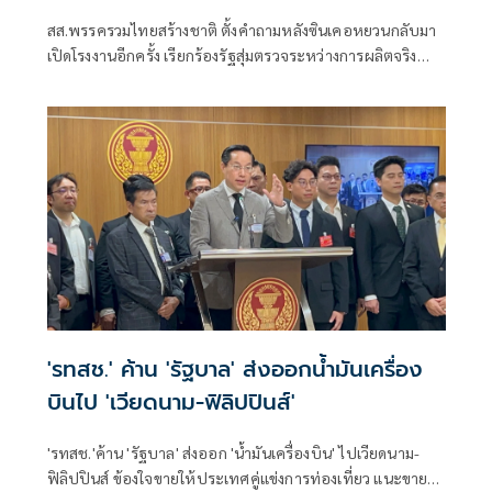
สส.พรรครวมไทยสร้างชาติ ตั้งคำถามหลังซินเคอหยวนกลับมา
เปิดโรงงานอีกครั้ง เรียกร้องรัฐสุ่มตรวจระหว่างการผลิตจริง
พร้อมกังวลเหล็กสต็อกเก่าที่เคยมีปัญหาคุณภาพอาจถูกนำออก
จำหน่าย กระทบความปลอดภัยของประชาชน
'รทสช.' ค้าน 'รัฐบาล' ส่งออกน้ำมันเครื่อง
บินไป 'เวียดนาม-ฟิลิปปินส์'
'รทสช.'ค้าน 'รัฐบาล' ส่งออก 'น้ำมันเครื่องบิน' ไปเวียดนาม-
ฟิลิปปินส์ ข้องใจขายให้ประเทศคู่แข่งการท่องเที่ยว แนะขายให้