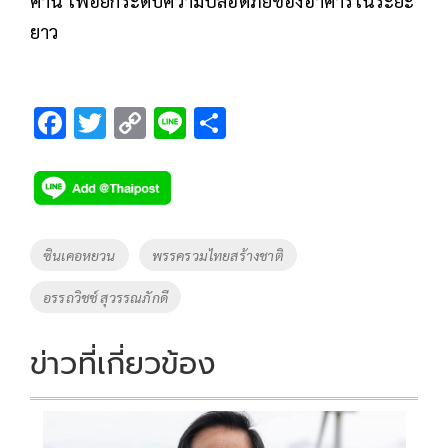
ยาว
F
T
C
Li
S
ac
wi
o
n
h
e
tt
p
e
ar
b
er
y
e
o
Li
Tags
ซินเคอหยวน
พรรครวมไทยสร้างชาติ
o
n
อรรถวิชช์ สุวรรณภักดี
k
k
ข่าวที่เกี่ยวข้อง