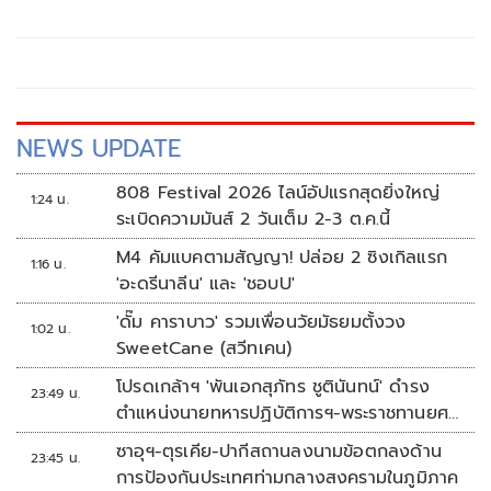
'สายการบิน' ลดราคาตั๋วในประเทศ กระตุ้นท่องเที่ยวไทยดีกว่า
NEWS UPDATE
808 Festival 2026 ไลน์อัปแรกสุดยิ่งใหญ่
1:24 น.
ระเบิดความมันส์ 2 วันเต็ม 2-3 ต.ค.นี้
M4 คัมแบคตามสัญญา! ปล่อย 2 ซิงเกิลแรก
1:16 น.
'อะดรีนาลีน' และ 'ชอบU'
'ดั๊ม คาราบาว' รวมเพื่อนวัยมัธยมตั้งวง
1:02 น.
SweetCane (สวีทเคน)
โปรดเกล้าฯ 'พันเอกสุภัทร ชูตินันทน์' ดำรง
23:49 น.
ตำแหน่งนายทหารปฏิบัติการฯ-พระราชทานยศ
'พลตรี'
ซาอุฯ-ตุรเคีย-ปากีสถานลงนามข้อตกลงด้าน
23:45 น.
การป้องกันประเทศท่ามกลางสงครามในภูมิภาค