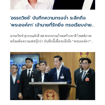
'อรรถวิชช์' บันทึกความทรงจำ ระลึกถึง
'พระองค์ภา' เจ้านายที่รักยิ่ง ทรงเรียบง่าย
เป็นกันเอง
อรรถวิชช์ สุวรรณภักดี สส.พรรครวมไทยสร้างชาติ โพสต์ภาพ
พร้อมข้อความเฟซบุ๊กว่า บันทึกนี้เพื่อระลึกถึง “พระองค์ภา”
ในมุมของผม เจ้านายที่รักยิ่ง