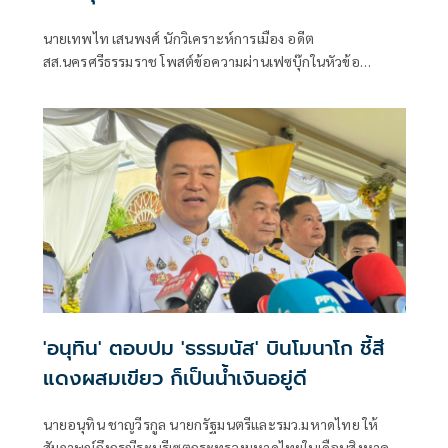
นายเทพไท เสนพงศ์ นักวิเคราะห์การเมือง อดีต
สส.นครศรีธรรมราช โพสต์ข้อความผ่านเฟซบุ๊กในหัวข้อ
"กระตุกเตือน : ทวงผลประชามติ แก้ไขรัฐธรรมนูญ" โดยระบุว่า
'อนุทิน' ตอบปม 'ธรรมนัส' บินโมนาโก ชี้สี
แดงผสมเขียว ก็เป็นน้ำเงินอยู่ดี
นายอนุทิน ชาญวีรกูล นายกรัฐมนตรีและรมว.มหาดไทย ให้
สัมภาษณ์ถึงกรณีระบุรีเซตกระทรวงมหาดไทยในเดือนสิงหาคม