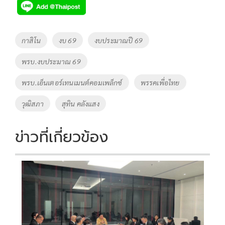
e
tt
p
e
ar
b
er
y
e
o
Li
Tags
กาสิโน
งบ 69
งบประมาณปี 69
o
n
พรบ.งบประมาณ 69
k
k
พรบ.เอ็นเตอร์เทนเมนต์คอมเพล็กซ์
พรรคเพื่อไทย
วุฒิสภา
สุทิน คลังแสง
ข่าวที่เกี่ยวข้อง