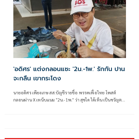
'อดิศร' แต่งกลอนแซะ '2น.-1พ.' รักกัน ปาน
จะกลืน เขากระโดง
นายอดิศร เพียงเกษ สส.บัญชีรายชื่อ พรรคเพื่อไทย โพสต์
กลอนผ่าน X เหน็บแนม "2น.-1พ." ว่า สุขใด ได้เห็น เป็นขวัญตา
ยากจะพรร