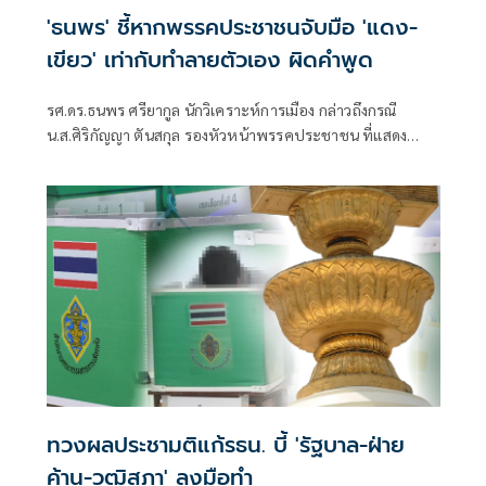
'ธนพร' ชี้หากพรรคประชาชนจับมือ 'แดง-
เขียว' เท่ากับทำลายตัวเอง ผิดคำพูด
รศ.ดร.ธนพร ศรียากูล นักวิเคราะห์การเมือง กล่าวถึงกรณี
น.ส.ศิริกัญญา ตันสกุล รองหัวหน้าพรรคประชาชน ที่แสดง
ความเห็นว่าหากเกิดการจัดตั้งรัฐบาลระหว่างพรรคเพื่อไทยกับ
พรรคภูมิใจไทย ก็จำเป็นต้องพูดคุยกับพรรคประชาชนด้วยว่า
ทวงผลประชามติแก้รธน. บี้ 'รัฐบาล-ฝ่าย
ค้าน-วุฒิสภา' ลงมือทำ