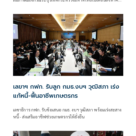
จะเริ่มต้น ด้วยการโยกย้ายใช่หรือไม่ ว่า
เลขาฯ กฟก. รับลูก กมธ.งบฯ วุฒิสภา เร่ง
แก้หนี้-ฟื้นอาชีพเกษตรกร
เลขาธิการ กฟก. รับข้อเสนอ กมธ. งบฯ วุฒิสภา พร้อมเร่งสะสาง
หนี้ - ส่งเสริมอาชีฟช่วยเกษตรกรให้ยั่งยืน