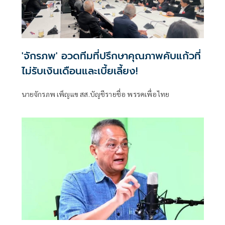
'จักรภพ' อวดทีมที่ปรึกษาคุณภาพคับแก้วที่
ไม่รับเงินเดือนและเบี้ยเลี้ยง!
นายจักรภพ เพ็ญแข สส.บัญชีรายชื่อ พรรคเพื่อไทย