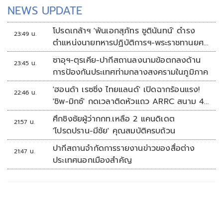
NEWS UPDATE
โปรดเกล้าฯ 'พันเอกสุภัทร ชูตินันทน์' ดำรง
23:49 น.
ตำแหน่งนายทหารปฏิบัติการฯ-พระราชทานยศ
'พลตรี'
ซาอุฯ-ตุรเคีย-ปากีสถานลงนามข้อตกลงด้าน
23:45 น.
การป้องกันประเทศท่ามกลางสงครามในภูมิภาค
'ฮอนด้า เรซซิ่ง ไทยแลนด์' เปิดฉากร้อนแรง!
22:46 น.
'ชิพ-มิกซ์' กดเวลาติดหัวแถว ARRC สนาม 4
ที่มัลดาลิกา
ศึกชิงชัยผู้ว่ากกท.เหลือ 2 แคนดิเดต
21:57 น.
'โปรดปราน-มีชัย' คุณสมบัติครบถ้วน
ปากีสถานจำกัดการรายงานข่าวของสื่อต่าง
21:47 น.
ประเทศนอกเมืองสำคัญ