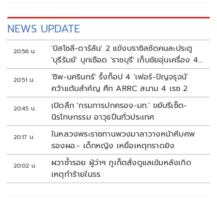
NEWS UPDATE
'บิสโซลี-ดาร์ลัน' 2 แข้งบราซิลซัดคนละประตู
20:56 น.
'บุรีรัมย์' บุกเชือด 'ราชบุรี' เก็บชัยอุ่นเครื่อง 4
นัดรวด
'ชิพ-นครินทร์' รั้งท็อป 4 'เฟอร์-ปัญจรุจน์'
20:51 น.
คว้าแต้มสำคัญ ศึก ARRC สนาม 4 เรซ 2
เปิดลึก 'กรมการปกครอง-มท.' ขยับรีเซ็ต-
20:45 น.
นิรโทษกรรม อาวุธปืนทั่วประเทศ
ในหลวงพระราชทานพวงมาลาวางหน้าหีบศพ
20:17 น.
รองผอ.- เด็กหญิง เหยื่อเหตุกราดยิง
ผวาซ้ำรอย ผู้ว่าฯ ภูเก็ตสั่งดูแลเข้มหลังเกิด
20:02 น.
เหตุทำร้ายในรร.