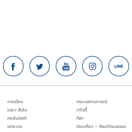
การเมือง
กรองสถานการณ์
เปลว สีเงิน
วาไรตี้
คอลัมนิสต์
กีฬา
บทความ
ท่องเที่ยว – ศิลปวัฒนธรรม