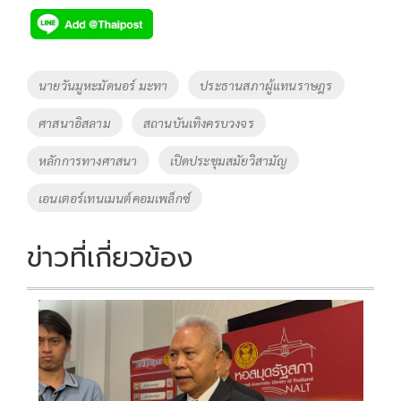
e
tt
p
e
ar
b
er
y
e
o
Li
Tags
นายวันมูหะมัดนอร์ มะทา
ประธานสภาผู้แทนราษฎร
o
n
ศาสนาอิสลาม
สถานบันเทิงครบวงจร
k
k
หลักการทางศาสนา
เปิดประชุมสมัยวิสามัญ
เอนเตอร์เทนเมนต์คอมเพล็กซ์
ข่าวที่เกี่ยวข้อง