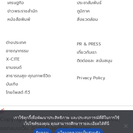
เศรษฐกิจ
ประชาสัมพันธ์
ข่าวพระราชสำนัก
ภูมิภาค
หนังสือพิมพ์
สิ่งแวดล้อม
ต่างประเทศ
PR & PRESS
อาชญากรรม
เกี่ยวกับเรา
X-CITE
ติดต่อและ สนับสนุน
ยานยนต์
สาธารณสุข-คุณภาพชีวิต
Privacy Policy
บันเทิง
ไทยโพสต์ ทีวี
เราใช้คุกกี้เพื่อพัฒนาประสิทธิภาพ และประสบการณ์ที่ดีในการใช้
Copyright© thaipost.net, All rights reserved.,
เว็บไซต์ของคุณ คุณสามารถศึกษารายละเอียดได้ที่นี่
ออกแบบเว็บ จัดทำเว็บไซต์โดย iDesign
ยินยอม
นโยบายความเป็นส่วนตัว