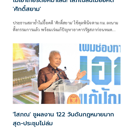
ไม่เอาเกียรติยศมาเล่น! โสภณลั่นไม่ยื้อคดี
'ศักดิ์สยาม'
ประธานสภาย้ำไม่ยื้อคดี 'ศักดิ์สยาม' ใช้ดุลพินิจตาม กม. ลงนาม
ตั้งกรรมการแล้ว พร้อมเร่งแก้ปัญหาอาคารรัฐสภาก่อนหมด
ประกัน ย้อนถามทำหนังสือจี้ตอบกระทู้ แล้วยุคนั้นนายกฯ มา
ตอบไหม
'โสภณ' ชูผลงาน 122 วันดันกฎหมายมาก
สุด-ประชุมไม่ล่ม