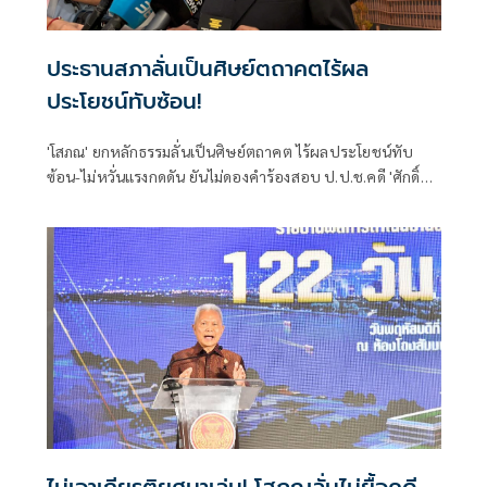
ประธานสภาลั่นเป็นศิษย์ตถาคตไร้ผล
ประโยชน์ทับซ้อน!
'โสภณ' ยกหลักธรรมลั่นเป็นศิษย์ตถาคต ไร้ผลประโยชน์ทับ
ซ้อน-ไม่หวั่นแรงกดดัน ยันไม่ดองคำร้องสอบ ป.ป.ช.คดี 'ศักดิ์
สยาม' ชี้ต้องรอคณะผู้ทรงคุณวุฒิชงความเห็น ย้ำยึดหลัก
กฎหมายไม่ใช่อารมณ์