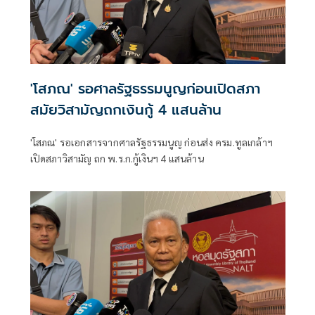
'โสภณ' รอศาลรัฐธรรมนูญก่อนเปิดสภา
สมัยวิสามัญถกเงินกู้ 4 แสนล้าน
'โสภณ' รอเอกสารจากศาลรัฐธรรมนูญ ก่อนส่ง ครม.ทูลเกล้าฯ
เปิดสภาวิสามัญ ถก พ.ร.ก.กู้เงินฯ 4 แสนล้าน