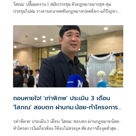
'โสภณ' ปลื้มผลงาน 1 สมัยประชุม ดันกฎหมายมากสุด-คุม
ประชุมไม่ล่ม วางงานอนาคตดันกฎหมายปลดล็อก-แก้ปัญหา
ประเทศ พร้อมของ สส.พึงสังวรณ์การตัดสินใจในสภา ขอความ
ร่วมมือใช้เวลาสภาให้คุ้มค่า
ถอนหายใจ! 'เท่าพิภพ' ประเมิน 3 เดือน
'โสภณ' สอบตก ผ่านกม.น้อย-ทำโครงการ
ไม่เกี่ยวข้อง-ใช้งบไม่ตรงจุด
'เท่าพิภพ' ประเมิน 3 เดือน 'โสภณ' สอบตก ผ่านกฎหมายน้อย-
ทำโครงการไม่เกี่ยวข้อง-ใช้งบไม่ตรงจุด ซัด สภาฯถึงจุดต่ำสุด
หลังเซ็นเซอร์สไลด์สส. ขอทำสภาฯโปร่งใส อย่าแค่พูดคำสวยหรู