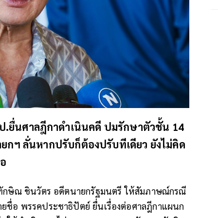
.ยื่นศาลฎีกาดำเนินคดี ปมรักษาตัวชั้น 14
ยกฯ ลั่นหากปรับก็ต้องปรับทีเดียว ยังไม่คิด
ือ
ทักษิณ ชินวัตร อดีตนายกรัฐมนตรี ให้สัมภาษณ์กรณี
ยชื่อ พรรคประชาธิปัตย์ ยื่นเรื่องต่อศาลฎีกาแผนก