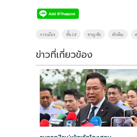
ac
wi
o
n
h
e
tt
p
e
ar
b
er
y
e
o
Li
Tags
การเมือง
ชั้น14
ชาญชัย
ทักษิณ
ศ
o
n
k
k
ข่าวที่เกี่ยวข้อง