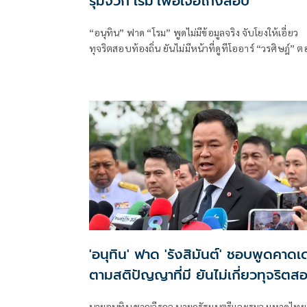
รุมจวก‘โรม’เพ้อเจ้อโกงสอบ
“อนุทิน” ฟาด “โรม” พูดไม่มีข้อมูลจริง จับโยงให้เอี่ยว
ทุจริตสอบท้องถิ่น ยันไม่มีหน้าที่ดูทีโออาร์ “วรศิษฎ์” 
พูดข้อเท็จจริงไม่ครบ
'อนุทิน' ฟาด 'รังสิมันต์' ชอบพูดคาดเ
ตามสติปัญญาที่มี ยันไม่เกี่ยวทุจริตส
ท้องถิ่น
นายอนุทิน ชาญวีรกูล นายกรัฐมนตรีและรมว.มหาดไทย