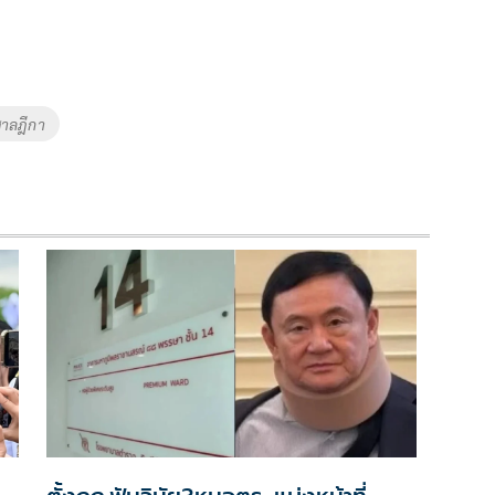
าลฎีกา