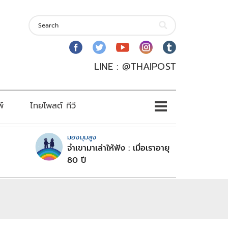
LINE : @THAIPOST
พ์
ไทยโพสต์ ทีวี
มองมุมสูง
จำเขามาเล่าให้ฟัง : เมื่อเราอายุ
80 ปี