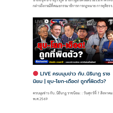
กล่าวถึงกรณีที่คณะกรรมาธิการการกฎหมาย การยุติธรร
และสิทธิมนุษยชน สภาผู้แทนราษฎร ที่มี นายรังสิมันต์ โ
เป็นประธานกรรมาธิการ มีการอ้างชื่อนายกรัฐมนตรี
เข้าไปเกี่ยวข้องกับการทุจริตสอบท้องถิ่น
LIVE ครบมุมข่าว กับ..นิธินาฏ ราช
นิยม | ยุบ-โยก-เดือด! ถูกที่ผิดตัว?
ครบมุมข่าว กับ..นิธินาฏ ราชนิยม : : วันศุกร์ที่ 7 สิงหาคม
พ.ศ.2569