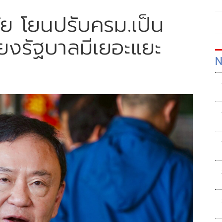
ัย โยนปรับครม.เป็น
ยงรัฐบาลมีเยอะแยะ
N