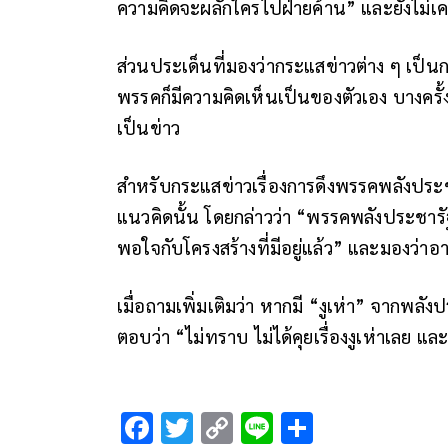
ความคิดจะผลักใครไปฝ่ายค้าน” และยังไม่เค
ส่วนประเด็นที่มองว่ากระแสข่าวต่าง ๆ เป็
พรรคก็มีความคิดเห็นเป็นของตัวเอง บางครั้งเรา
เป็นข่าว
สำหรับกระแสข่าวเรื่องการดึงพรรคพลังประชาร
แนวคิดนั้น โดยกล่าวว่า “พรรคพลังประชารัฐม
พอใจกับโครงสร้างที่มีอยู่แล้ว” และมองว่า
เมื่อถามเพิ่มเติมว่า หากมี “งูเห่า” จากพล
ตอบว่า “ไม่ทราบ ไม่ได้คุยเรื่องงูเห่าเลย แล
F
T
C
Li
S