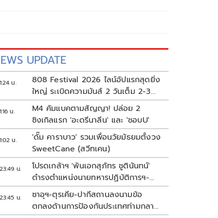
EWS UPDATE
808 Festival 2026 ไลน์อัปแรกสุดยิ่ง
1:24 น.
ใหญ่ ระเบิดความมันส์ 2 วันเต็ม 2-3
ต.ค.นี้
M4 คัมแบคตามสัญญา! ปล่อย 2
1:16 น.
ซิงเกิลแรก 'อะดรีนาลีน' และ 'ชอบU'
'ดั๊ม คาราบาว' รวมเพื่อนวัยมัธยมตั้งวง
1:02 น.
SweetCane (สวีทเคน)
โปรดเกล้าฯ 'พันเอกสุภัทร ชูตินันทน์'
23:49 น.
ดำรงตำแหน่งนายทหารปฏิบัติการฯ-
พระราชทานยศ 'พลตรี'
ซาอุฯ-ตุรเคีย-ปากีสถานลงนามข้อ
23:45 น.
ตกลงด้านการป้องกันประเทศท่ามกลาง