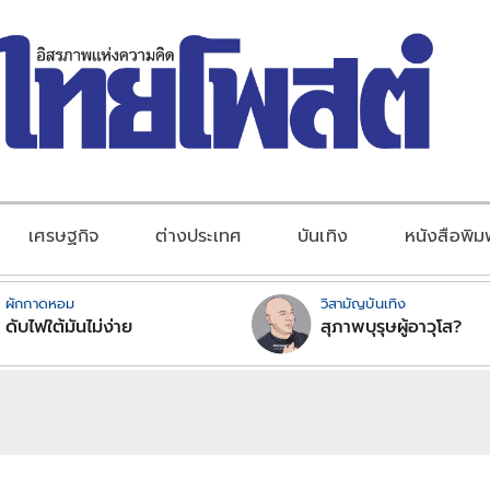
เศรษฐกิจ
ต่างประเทศ
บันเทิง
หนังสือพิม
ผักกาดหอม
วิสามัญบันเทิง
ดับไฟใต้มันไม่ง่าย
สุภาพบุรุษผู้อาวุโส?