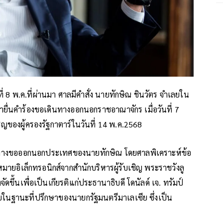
ี่ 8 พ.ค.ที่ผ่านมา ศาลมีคำสั่ง นายทักษิณ ชินวัตร จำเลยใน
่นคำร้องขอเดินทางออกนอกราชอาณาจักร เมื่อวันที่ 7
ญของผู้ครองรัฐกาตาร์ในวันที่ 14 พ.ค.2568
ินทางขอออกนอกประเทศของนายทักษิณ โดยศาลพิเคราะห์ข้อ
มายอิเล็กทรอนิกส์จากสำนักบริหารผู้รับเชิญ พระราชวังลู
ัดขึ้นเพื่อเป็นเกียรติแก่ประธานาธิบดี โดนัลด์ เจ. ทรัมป์
ลยในฐานะที่ปรึกษาของนายกรัฐมนตรีมาเลเซีย ซึ่งเป็น