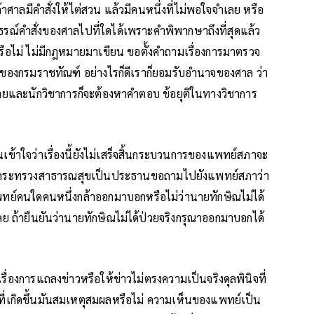
้าศาลมีคำสั่งให้ไต่สวน แล้วมีคนหนึ่งที่ไม่พอใจจำเลย หรือ
ทธรณ์คำสั่งของศาลไปที่ใดได้เพราะคำพิพากษาถึงที่สุดแล้ว
ด้หรือไม่ ไม่มีกฎหมายมาเขียน ขอตั้งคำถามเรื่องการมาตรวจ
รโทษของกรมราชทัณฑ์ อย่างไรก็ดีเราก็ยอมรับอำนาจของศาล ว่า
หมายและนักวิชาการก็จะต้องหาคำตอบ ข้อยุติในทางวิชาการ
าใจว่าเรื่องนี้ยังไม่เสร็จสิ้นกระบวนการของแพทย์สภาจะ
าการกระทรวงสาธารณสุขเป็นประธานขอถามไปยังแพทย์สภาว่า
พทย์คนใดคนหนึ่งกล้าออกมาบอกหรือไม่ว่านายทักษิณไม่ได้
ย ถ้ายืนยันว่านายทักษิณไม่ได้ป่วยจริงกรุณาออกมาบอกได้
ื่องการแถลงข่าวหรือให้ข่าวไม่ตรงความเป็นจริงดุลพินิจที่
ี่เกิดขึ้นมันสมเหตุสมผลหรือไม่ ความเห็นของแพทย์เป็น