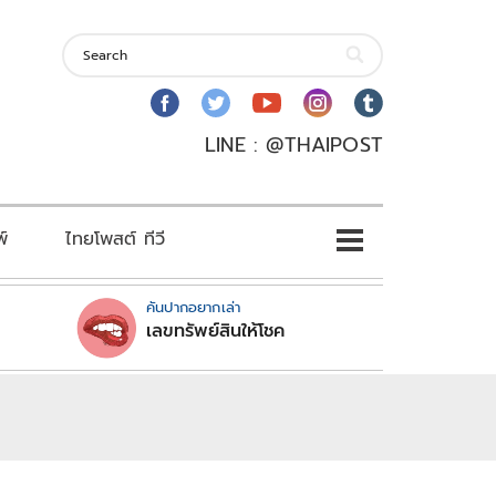
LINE : @THAIPOST
พ์
ไทยโพสต์ ทีวี
คันปากอยากเล่า
เลขทรัพย์สินให้โชค