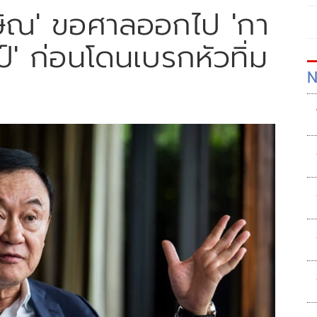
ักษิณ' ขอศาลออกไป 'กา
ป์' ก่อนโดนเบรกหัวทิ่ม
N