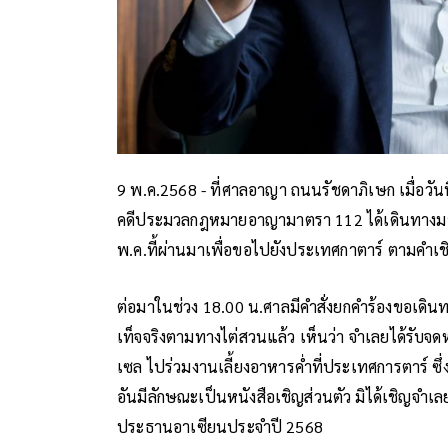
9 พ.ค.2568 - ที่ศาลอาญา ถนนรัชดาภิเษก เมื่อวันท
คดีประมวลกฎหมายอาญามาตรา 112 ได้เดินทางมายื
พ.ค.ที้ผ่านมาเพื่อขอไปยังประเทศกาตาร์ ตามคำเชิ
ต่อมาในช่วง 18.00 น.ศาลมีคำสั่งยกคำร้องขอเด
เท็จจริงตามทางไต่สวนแล้ว เห็นว่า จำเลยได้รับจดห
เซล ไปร่วมงานเลี้ยงอาหารค่ำที่ประเทศการตาร์ ซึ่งจ
อันมีลักษณะเป็นหนังสือเชิญส่วนตัว มิได้เชิญจำเ
ประธานอาเซียนประจำปี 2568