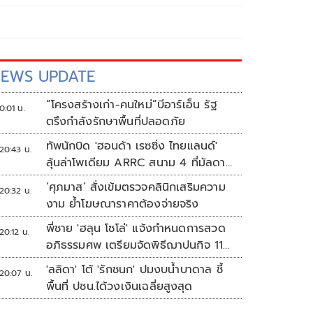
EWS UPDATE
“โครงสร้างเก่า-คนใหม่”บีอาร์เอ็น รัฐ
0:01 น.
ตรึงกำลังรักษาพื้นที่ปลอดภัย
ทัพนักบิด 'ฮอนด้า เรซซิ่ง ไทยแลนด์'
20:43 น.
ลุ้นล่าโพเดียม ARRC สนาม 4 ที่มัลดาลิ
กา
‘ศุภมาส’ สั่งเข้มตรวจคลินิกเสริมความ
20:32 น.
งาม ย้ำโฆษณาราคาต้องจ่ายจริง
พี่ชาย 'ฮลุน โซโล่' แจ้งกำหนดการสวด
20:12 น.
อภิธรรมศพ เตรียมจัดพิธีฌาปนกิจ 11
ส.ค.
'ลลิดา' โต้ 'รักชนก' ปมงบน้ำบาดาล ชี้
20:07 น.
พื้นที่ ปชน.ได้วงเงินเฉลี่ยสูงสุด