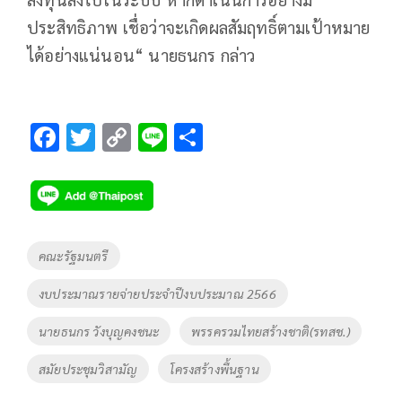
ประสิทธิภาพ เชื่อว่าจะเกิดผลสัมฤทธิ์ตามเป้าหมาย
ได้อย่างแน่นอน“ นายธนกร กล่าว
F
T
C
Li
S
ac
wi
o
n
h
e
tt
p
e
ar
b
er
y
e
o
Li
Tags
คณะรัฐมนตรี
o
n
งบประมาณรายจ่ายประจำปีงบประมาณ 2566
k
k
นายธนกร วังบุญคงชนะ
พรรครวมไทยสร้างชาติ(รทสช.)
สมัยประชุมวิสามัญ
โครงสร้างพื้นฐาน