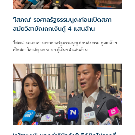
'โสภณ' รอศาลรัฐธรรมนูญก่อนเปิดสภา
สมัยวิสามัญถกเงินกู้ 4 แสนล้าน
'โสภณ' รอเอกสารจากศาลรัฐธรรมนูญ ก่อนส่ง ครม.ทูลเกล้าฯ
เปิดสภาวิสามัญ ถก พ.ร.ก.กู้เงินฯ 4 แสนล้าน