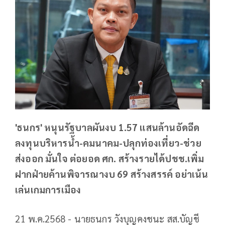
'ธนกร' หนุนรัฐบาลผันงบ 1.57 แสนล้านอัดฉีด
ลงทุนบริหารน้ำ-คมนาคม-ปลุกท่องเที่ยว-ช่วย
ส่งออก มั่นใจ ต่อยอด ศก. สร้างรายได้ปชช.เพิ่ม
ฝากฝ่ายค้านพิจารณางบ 69 สร้างสรรค์ อย่าเน้น
เล่นเกมการเมือง
21 พ.ค.2568 - นายธนกร วังบุญคงชนะ สส.บัญชี