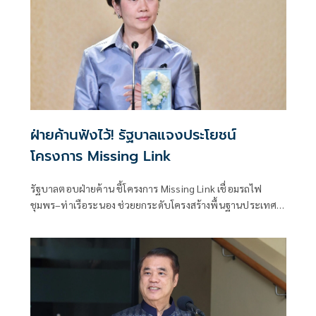
ฝ่ายค้านฟังไว้! รัฐบาลแจงประโยชน์
โครงการ Missing Link
รัฐบาลตอบฝ่ายค้าน ชี้โครงการ Missing Link เชื่อมรถไฟ
ชุมพร–ท่าเรือระนอง ช่วยยกระดับโครงสร้างพื้นฐานประเทศ
-เป็นประตูการค้าฝั่งอันดามัน เชื่อมจีน-สิงคโปร์ ยันรับฟังข้อ
เสนอทุกฝ่าย