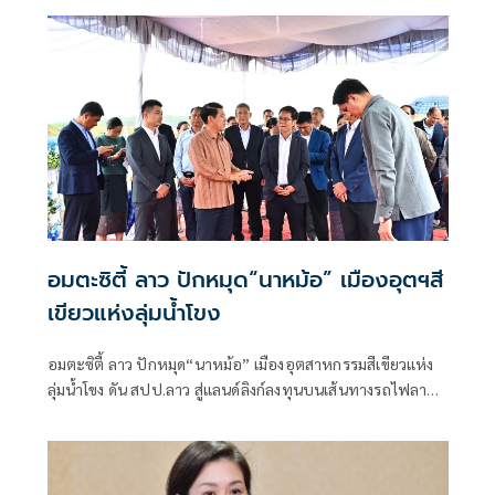
99% ลั่น SAF หนุนธุรกิจหลัก
อมตะซิตี้ ลาว ปักหมุด“นาหม้อ” เมืองอุตฯสี
เขียวแห่งลุ่มน้ำโขง
อมตะซิตี้ ลาว ปักหมุด“นาหม้อ” เมืองอุตสาหกรรมสีเขียวแห่ง
ลุ่มน้ำโขง ดัน สปป.ลาว สู่แลนด์ลิงก์ลงทุนบนเส้นทางรถไฟลาว-
จีนสร้างโอกาสการจ้างงาน กระตุ้นเศรษฐกิจท้องถิ่น ขับเคลื่อน
การเติบโตทางเศรษฐกิจอย่างยั่งยืน