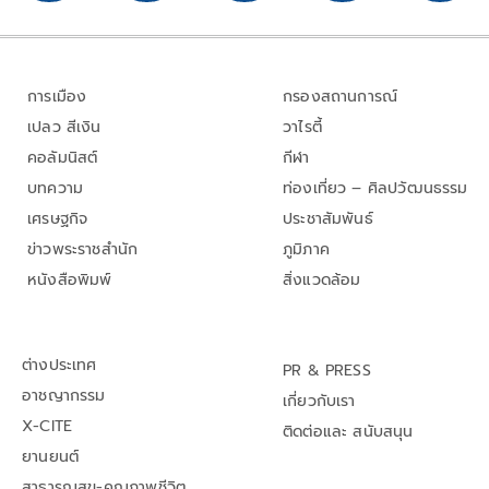
การเมือง
กรองสถานการณ์
เปลว สีเงิน
วาไรตี้
คอลัมนิสต์
กีฬา
บทความ
ท่องเที่ยว – ศิลปวัฒนธรรม
เศรษฐกิจ
ประชาสัมพันธ์
ข่าวพระราชสำนัก
ภูมิภาค
หนังสือพิมพ์
สิ่งแวดล้อม
ต่างประเทศ
PR & PRESS
อาชญากรรม
เกี่ยวกับเรา
X-CITE
ติดต่อและ สนับสนุน
ยานยนต์
สาธารณสุข-คุณภาพชีวิต