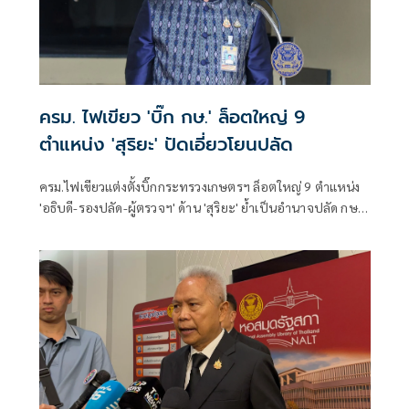
ครม. ไฟเขียว 'บิ๊ก กษ.' ล็อตใหญ่ 9
ตำแหน่ง 'สุริยะ' ปัดเอี่ยวโยนปลัด
ครม.ไฟเขียวแต่งตั้งบิ๊กกระทรวงเกษตรฯ ล็อตใหญ่ 9 ตำแหน่ง
'อธิบดี-รองปลัด-ผู้ตรวจฯ' ด้าน 'สุริยะ' ย้ำเป็นอำนาจปลัด กษ.
ไม่เกี่ยวกับรัฐมนตรี ยันคัดจากผลงาน-ความซื่อสัตย์