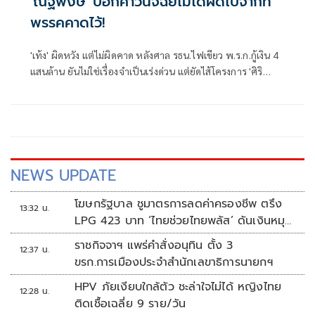
'ณัฐพงษ์' บอกคำวินิจฉัยไม่ได้ผิดไปจากที่
พรรคคาดไว้!
'เท้ง' ผิดหวัง แต่ไม่ผิดคาด หลังศาล รธน.ไฟเขียว พ.ร.ก.กู้เงิน 4
แสนล้าน ยันไม่ใช่เรื่องจำเป็นเร่งด่วน แต่ยัดไส้โครงการ 'ศิริ
กัญญา' กังขา 'รถขยะ EV-ลานกีฬาโซลาร์' ซ้ำซ้อนงบปี 70 จ่อหา
ทางตัดในกมธ.งบฯ
NEWS UPDATE
โฆษกรัฐบาล ชูมาตรการลดค่าครองชีพ ตรึง
13:32 น.
LPG 423 บาท ‘ไทยช่วยไทยพลัส’ ดันเงินหมุน
แสนล้าน
ราชกิจจาฯ แพร่คำสั่งอนุทิน ตั้ง 3
12:37 น.
ขรก.การเมืองประจำสำนักเลขาธิการนายกฯ
HPV ภัยเงียบใกล้ตัว ชะล่าใจไม่ได้ หญิงไทย
12:28 น.
ติดเชื้อเฉลี่ย 9 ราย/วัน