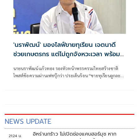
'นราพัฒน์' มองไลฟ์ขายทุเรียน เจตนาดี
ช่วยเกษตรกร แต่ไม่ถูกจังหวะเวลา พร้อม
ข้อเสนอแนะ 'ศุภจี'
นายนราพัฒน์ แก้วทอง รองหัวหน้าพรรครวมไทยสร้างชาติ
โพสต์ข้อความผ่านเฟซบุ๊กว่า ประเด็นร้อน “ขายทุเรียนลูกละ
ร้อย” หลายท่านสอบถามความคิดเห็น
NEWS UPDATE
อิหร่านกร้าว ไม่เปิดช่องแคบฮอร์มุซ หาก
21:24 น.