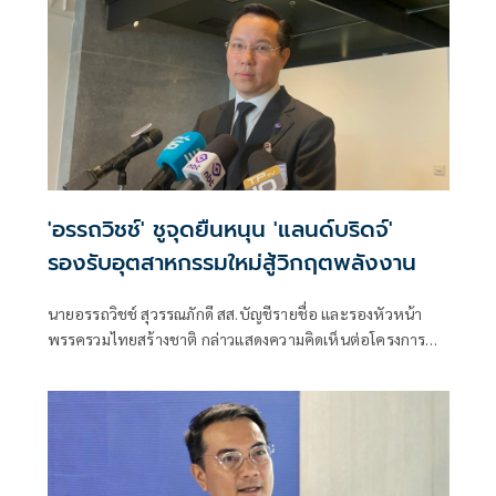
'อรรถวิชช์' ชูจุดยืนหนุน 'แลนด์บริดจ์'
รองรับอุตสาหกรรมใหม่สู้วิกฤตพลังงาน
นายอรรถวิชช์ สุวรรณภักดี สส.บัญชีรายชื่อ และรองหัวหน้า
พรรครวมไทยสร้างชาติ กล่าวแสดงความคิดเห็นต่อโครงการ
“แลนด์บริดจ์” ซึ่งมีเป้าหมายเชื่อมอ่าวไทย-อันดามัน ยกระดับ
ไทยสู่ศูนย์กลางโลจิสติกส์ของเอเชีย