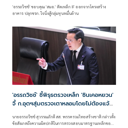
'อรรถวิชช์' ขอบคุณ 'สมอ.' ตัดเหล็ก IF ออกจากโครงสร้าง
อาคาร ปลุกขรก. ใจนิ่งสู้กลุ่มทุนหมื่นล้าน
'อรรถวิชช์' ชี้พิรุธตรวจเหล็ก 'ซินเคอหยวน'
จี้ ก.อุตฯสุ่มตรวจเตาหลอมโดยไม่ต้องแจ้ง
ล่วงหน้า
นายอรรถวิชช์ สุวรรณภักดี สส. พรรครวมไทยสร้างชาติ กล่าวตั้ง
ข้อสังเกตถึงความผิดปกติในการตรวจสอบมาตรฐานเหล็กของ