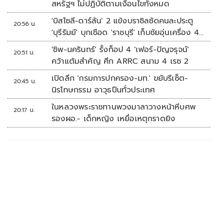
สหรัฐฯ ไม่ปฏิบัติตามเงื่อนไขทั้งหมด
'บิสโซลี-ดาร์ลัน' 2 แข้งบราซิลซัดคนละประตู
20:56 น.
'บุรีรัมย์' บุกเชือด 'ราชบุรี' เก็บชัยอุ่นเครื่อง 4
นัดรวด
'ชิพ-นครินทร์' รั้งท็อป 4 'เฟอร์-ปัญจรุจน์'
20:51 น.
คว้าแต้มสำคัญ ศึก ARRC สนาม 4 เรซ 2
เปิดลึก 'กรมการปกครอง-มท.' ขยับรีเซ็ต-
20:45 น.
นิรโทษกรรม อาวุธปืนทั่วประเทศ
ในหลวงพระราชทานพวงมาลาวางหน้าหีบศพ
20:17 น.
รองผอ.- เด็กหญิง เหยื่อเหตุกราดยิง