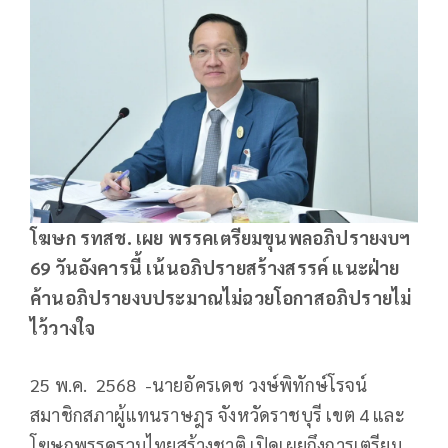
โฆษก รทสช. เผย พรรคเตรียมขุนพลอภิปรายงบฯ
69 วันอังคารนี้ เน้นอภิปรายสร้างสรรค์ แนะฝ่าย
ค้านอภิปรายงบประมาณไม่ฉวยโอกาสอภิปรายไม่
ไว้วางใจ
25 พ.ค. 2568 -นายอัครเดช วงษ์พิทักษ์โรจน์
สมาชิกสภาผู้แทนราษฎร จังหวัดราชบุรี เขต 4 และ
โฆษกพรรครวมไทยสร้างชาติ เปิดเผยถึงการเตรียม