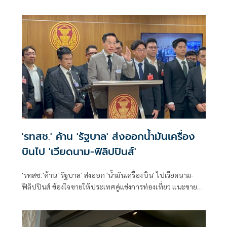
บริษัท ซิน เคอ หยวน ว่า หลังพบว่าเหล็กกว่า 40,000 เส้นถูก
จำหน่ายออกจากโรงงานในช่วงรอยต่อการเปลี่ยนรัฐมนตรี
ว่าการกระทรวงอุตสาหกรรม แม้คณะกรรมการสอบสวนจะ
กำหนดให้สุ่มตรวจทุกเตา แต่เมื่อมีการอนุญาตเปิดโรงงานกลับ
พบว่ามีการตรวจเพียงบางเตาเท่านั้น ซึ่งไม่เป็นไปตามแนวทาง
ที่กำหนด
'รทสช.' ค้าน 'รัฐบาล' ส่งออกน้ำมันเครื่อง
บินไป 'เวียดนาม-ฟิลิปปินส์'
'รทสช.'ค้าน 'รัฐบาล' ส่งออก 'น้ำมันเครื่องบิน' ไปเวียดนาม-
ฟิลิปปินส์ ข้องใจขายให้ประเทศคู่แข่งการท่องเที่ยว แนะขายให้
'สายการบิน' ลดราคาตั๋วในประเทศ กระตุ้นท่องเที่ยวไทยดีกว่า