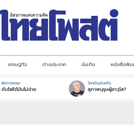
เศรษฐกิจ
ต่างประเทศ
บันเทิง
หนังสือพิม
ผักกาดหอม
วิสามัญบันเทิง
ดับไฟใต้มันไม่ง่าย
สุภาพบุรุษผู้อาวุโส?