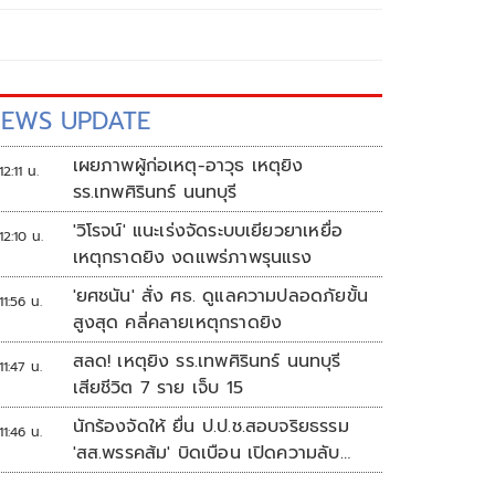
EWS UPDATE
เผยภาพผู้ก่อเหตุ-อาวุธ เหตุยิง
12:11 น.
รร.เทพศิรินทร์ นนทบุรี
'วิโรจน์' แนะเร่งจัดระบบเยียวยาเหยื่อ
12:10 น.
เหตุกราดยิง งดแพร่ภาพรุนแรง
'ยศชนัน' สั่ง ศธ. ดูแลความปลอดภัยขั้น
11:56 น.
สูงสุด คลี่คลายเหตุกราดยิง
สลด! เหตุยิง รร.เทพศิรินทร์ นนทบุรี
11:47 น.
เสียชีวิต 7 ราย เจ็บ 15
นักร้องจัดให้ ยื่น ป.ป.ช.สอบจริยธรรม
11:46 น.
'สส.พรรคส้ม' บิดเบือน เปิดความลับ
'บังเกอร์ทหาร'