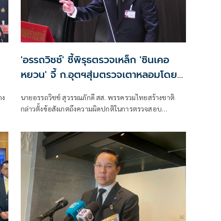
'อรรถวิชช์' ชี้พิรุธตรวจเหล็ก 'ซินเคอ
หยวน' จี้ ก.อุตฯสุ่มตรวจเตาหลอมโดย
ไม่ต้องแจ้งล่วงหน้า
าง
นายอรรถวิชช์ สุวรรณภักดี สส. พรรครวมไทยสร้างชาติ
กล่าวตั้งข้อสังเกตถึงความผิดปกติในการตรวจสอบ
มาตรฐานเหล็กของบริษัท ซิน เคอ หยวน ว่า หลังพบว่า
เหล็กกว่า 40,000 เส้นถูกจำหน่ายออกจากโรงงานในช่วง
รอยต่อการเปลี่ยนรัฐมนตรีว่าการกระทรวงอุตสาหกรรม
แม้คณะกรรมการสอบสวนจะกำหนดให้สุ่มตรวจทุกเตา แต่
เมื่อมีการอนุญาตเปิดโรงงานกลับพบว่ามีการตรวจเพียง
บางเตาเท่านั้น ซึ่งไม่เป็นไปตามแนวทางที่กำหนด