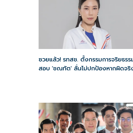
ซวยแล้ว! รทสช. ตั้งกรรมการจริยธรร
สอบ 'ชณทัต' ลั่นไม่ปกป้องหากผิดจริ