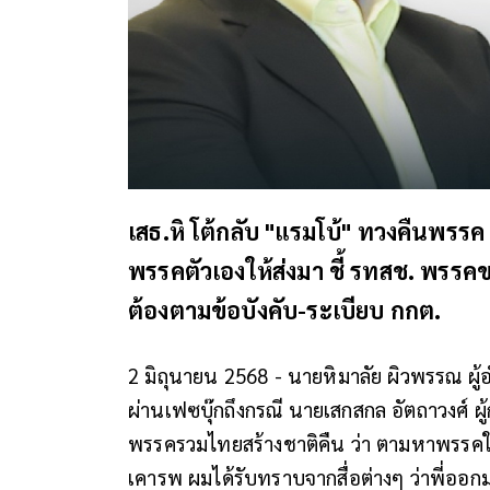
เสธ.หิ โต้กลับ "แรมโบ้" ทวงคืนพรร
พรรคตัวเองให้ส่งมา ชี้ รทสช. พรรคข
ต้องตามข้อบังคับ-ระเบียบ กกต.
2 มิถุนายน 2568 - นายหิมาลัย ผิวพรรณ ผ
ผ่านเฟซบุ๊กถึงกรณี นายเสกสกล อัตถาวงศ์ ผู
พรรครวมไทยสร้างชาติคืน ว่า ตามหาพรรคให้พี
เคารพ ผมได้รับทราบจากสื่อต่างๆ ว่าพี่ออ