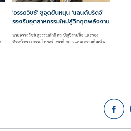
'อรรถวิชช์' ชูจุดยืนหนุน 'แลนด์บริดจ์'
รองรับอุตสาหกรรมใหม่สู้วิกฤตพลังงาน
นายอรรถวิชช์ สุวรรณภักดี สส.บัญชีรายชื่อ และรอง
ง
หัวหน้าพรรครวมไทยสร้างชาติ กล่าวแสดงความคิดเห็น
ต่อโครงการ “แลนด์บริดจ์” ซึ่งมีเป้าหมายเชื่อมอ่าวไทย-
อันดามัน ยกระดับไทยสู่ศูนย์กลางโลจิสติกส์ของเอเชีย