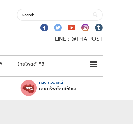
LINE : @THAIPOST
พ์
ไทยโพสต์ ทีวี
คันปากอยากเล่า
เลขทรัพย์สินให้โชค