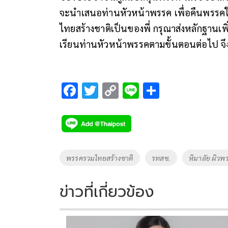
จะนำเสนอท่านหัวหน้าพรรค เพื่อคืนพรรคให้
ไทยสร้างชาติเป็นของพี่ กรุณาส่งหลักฐานเพิ
เรียนท่านหัวหน้าพรรคตามขั้นตอนต่อไป จึง
F
T
C
Li
S
ac
wi
o
n
h
e
tt
p
e
ar
b
er
y
e
o
Li
Tags
พรรครวมไทยสร้างชาติ
รทสช.
หิมาลัย ผิว
o
n
k
k
ข่าวที่เกี่ยวข้อง