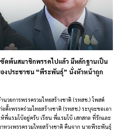
ค ซัดพ้นสมาชิกพรรคไปแล้ว มีหลักฐานเป็น
องประชาชน “พีระพันธุ์” นั่งหัวหน้าถูก
ู้อำนวยการพรรครวมไทยสร้างชาติ (รทสช.) โพสต์
้ก่อตั้งพรรคร่วมไทยสร้างชาติ (รทสช.) ระบุจะขอเอา
่แรมโบ้อยู่ครับ เรียน พี่แรมโบ้ เสกสกล ที่รักและ
กมาทวงพรรครวมไทยสร้างชาติ คืนจาก นายพีระพันธ์ุ