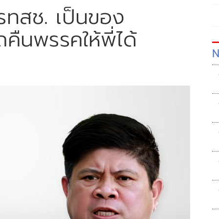
้' รทสช. เป็นของ
คืนพรรคให้พี่ได้
N