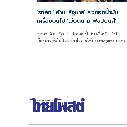
'รทสช.' ค้าน 'รัฐบาล' ส่งออกน้ำมัน
เครื่องบินไป 'เวียดนาม-ฟิลิปปินส์'
'รทสช.'ค้าน 'รัฐบาล' ส่งออก 'น้ำมันเครื่องบิน' ไป
เวียดนาม-ฟิลิปปินส์ ข้องใจขายให้ประเทศคู่แข่งการท่อ
เที่ยว แนะขายให้ 'สายการบิน' ลดราคาตั๋วในประเทศ
กระตุ้นท่องเที่ยวไทยดีกว่า