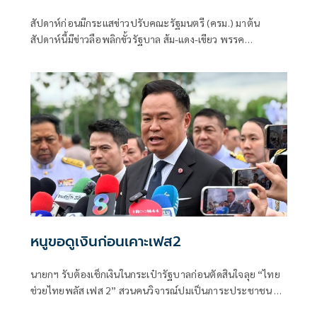
สัปดาห์ก่อนมีกระแสข่าวปรับคณะรัฐมนตรี (ครม.) มาต้น
สัปดาห์นี้มีข่าวลือพลิกขั้วรัฐบาล ส้ม-แดง-เขียว พรรค
ประชาชน พรรคเพื่อไทย และพรรคกล้าธรรม จับมือกัน
หนูขอดูเงินก่อนเคาะเฟส2
นายกฯ รับต้องเช็กเงินในกระเป๋ารัฐบาลก่อนตัดสินใจลุย “ไทย
ช่วยไทยพลัส เฟส 2” สวนคนวิจารณ์ปมเป็นภาระประชาชน ชี้
การค้า-จีดีพีพุ่งไม่พูดถึง “ศุภจี” รอถก “เอกนิติ” ดันไทยเที่ยว