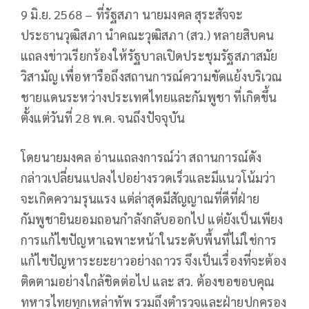
9 มิ.ย. 2568 – ที่รัฐสภา นายมงคล สุระสัจจะ
ประธานวุฒิสภา นำคณะวุฒิสภา (สว.) หลายสิบคน
แถลงข่าวเรียกร้องให้รัฐบาลเปิดประชุมรัฐสภาสมัย
วิสามัญ เพื่อหารือถึงสถานการณ์ความขัดแย้งบริเวณ
ชายแดนระหว่างประเทศไทยและกัมพูชา ที่เกิดขึ้น
ตั้งแต่วันที่ 28 พ.ค. จนถึงปัจจุบัน
โดยนายมงคล อ่านแถลงการณ์ว่า สถานการณ์ดัง
กล่าวเปลี่ยนแปลงไปอย่างรวดเร็วและมีแนวโน้มว่า
จะเกิดความรุนแรง แต่ล่าสุดมีสัญญาณที่ดีที่ฝ่าย
กัมพูชายินยอมถอนกำลังกลับออกไป แต่ยังเป็นเพียง
การแก้ไขปัญหาเฉพาะหน้าในระดับพื้นที่ไม่ใช่การ
แก้ไขปัญหาระยะยาวอย่างถาวร จึงเป็นเรื่องที่จะต้อง
ติดตามอย่างใกล้ชิดต่อไป และ สว. ต้องขอขอบคุณ
ทหารไทยทุกเหล่าทัพ รวมถึงตำรวจและฝ่ายปกครอง