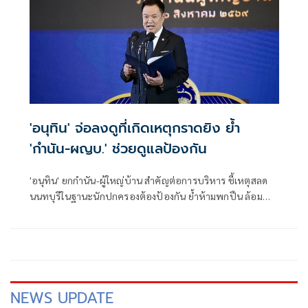
'อนุทิน' จ่อลงดูที่เกิดเหตุกราดยิง ย้ำ
'กำนัน-ผญบ.' ช่วยดูแลป้องกัน
'อนุทิน' ยกกำนัน-ผู้ใหญ่บ้าน สำคัญต่อการบริหาร ชี้เหตุสลด
นนทบุรีในฐานะนักปกครองต้องป้องกัน ย้ำห้ามพกปืน ล้อม
คอกแล้วแต่ยังเล็ดลอดได้ ขอร่วมมือดูแลพื้นที่เข้ม เตรียมรุดลงดู
ที่เกิดเหตุ
NEWS UPDATE