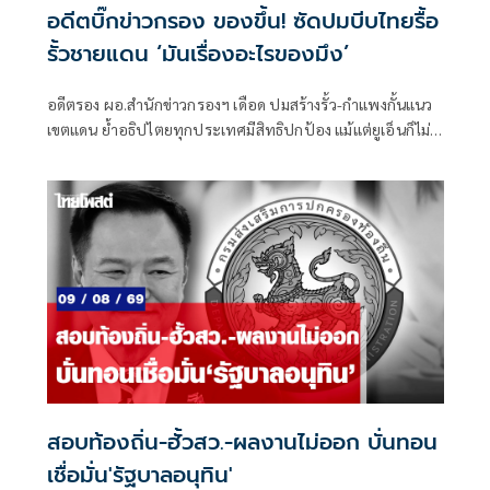
อดีตบิ๊กข่าวกรอง ของขึ้น! ซัดปมบีบไทยรื้อ
รั้วชายแดน ‘มันเรื่องอะไรของมึง’
อดีตรอง ผอ.สำนักข่าวกรองฯ เดือด ปมสร้างรั้ว-กำแพงกั้นแนว
เขตแดน ย้ำอธิปไตยทุกประเทศมีสิทธิปกป้อง แม้แต่ยูเอ็นก็ไม่มี
สิทธิสั่งไทยสละสิทธิ
สอบท้องถิ่น-ฮั้วสว.-ผลงานไม่ออก บั่นทอน
เชื่อมั่น'รัฐบาลอนุทิน'