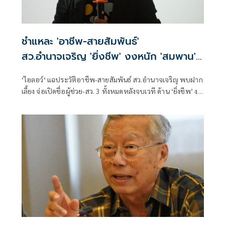
ชำแหละ 'อาชีพ-สายสัมพันธ์'
สว.อำนาจเจริญ 'ยิ่งชีพ' งงหนัก 'สมพาน'
ขายก๋วยเตี๋ยวอะไร
‘ไอลอว์‘ แฉประวัติอาชีพ-สายสัมพันธ์ สว.อำนาจเจริญ พบฝาก
เลี้ยง จ่อเปิดชื่อผู้ช่วย-สว. 3 ทั้งหมดหลังจบเวที ด้าน ‘ยิ่งชีพ’ งง
สรุป ‘สมพาน’ ขายก๋วยเตี๋ยวอะไรกันแน่