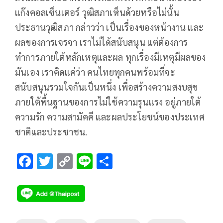
แก๊งคอลเซ็นเตอร์ วุฒิสภาเห็นด้วยหรือไม่นั้น
ประธานวุฒิสภา กล่าวว่า เป็นเรื่องของหน้างาน และ
ผลของการเจรจา เราไม่ได้สนับสนุน แต่ต้องการ
ทำการภายใต้หลักเหตุและผล ทุกเรื่องมีเหตุมีผลของ
มันเอง เราคิดแค่ว่า คนไทยทุกคนพร้อมที่จะ
สนับสนุนรวมใจกันเป็นหนึ่ง เพื่อสร้างความสงบสุข
ภายใต้พื้นฐานของการไม่ใช้ความรุนแรง อยู่ภายใต้
ความรัก ความสามัคคี และผลประโยชน์ของประเทศ
ชาติและประชาชน.
F
T
C
Li
S
ac
wi
o
n
h
e
tt
p
e
ar
b
er
y
e