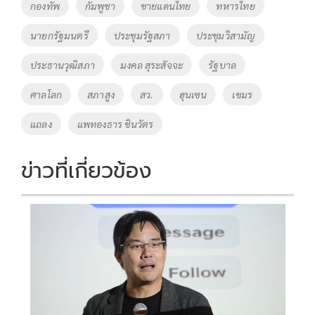
o
Li
Tags
กองทัพ
กัมพูชา
ชายแดนไทย
ทหารไทย
o
n
นายกรัฐมนตรี
ประชุมรัฐสภา
ประชุมวิสามัญ
k
k
ประธานวุฒิสภา
มงคล สุระสัจจะ
รัฐบาล
ศาลโลก
สภาสูง
สว.
ฮุนเซน
เขมร
แถลง
แพทองธาร ชินวัตร
ข่าวที่เกี่ยวข้อง