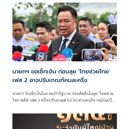
ไทยพลัสหรือไม่
นายกฯ ขอเช็กเงิน ก่อนลุย 'ไทยช่วยไทย'
เฟส 2 อาจปรับเกณฑ์คนละครึ่ง
นายกฯ รับเช็กเงินในกระเป๋ารัฐบาล ก่อนตัดสินใจลุย 'ไทยช่วย
ไทย พลัส' เฟส 2 หรือปรับเกณฑ์ 50:50 สวนคนวิจารณ์ปมเป็น
ภาระประชาชน ชี้การค้า-จีดีพี พุ่งไม่พูดถึง ยันสถานะคลังยัง
แข็งแรง