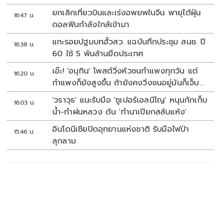
ยกเลิกเที่ยวบินและเร่งอพยพในจีน พายุไต้ฝุ่น
16:47 น.
ดอลฟินกำลังใกล้เข้ามา
แกะรอยปฐมบทฮั้วสว. แฉบันทึกประชุม สนช. ปี
16:38 น.
60 ใช้ 5 พันล้านยึดประเทศ
เอ๊ะ! 'อนุทิน' โพสต์วิ่งหัวชนกำแพงทุกวัน แต่
16:20 น.
กำแพงก็ยังสูงขึ้น ถ้ายังคงวิ่งชนอยู่มันก็เจ็บ
หัวอีก
'วราวุธ' แนะรับมือ 'ซูเปอร์เอลนีโญ' หนุนกักเก็บ
16:03 น.
น้ำ-ทำฝนหลวง ดัน 'ทำนาเปียกสลับแห้ง'
อินโดนีเซียปิดอุทยานแห่งชาติ รับมือไฟป่า
15:46 น.
ลุกลาม