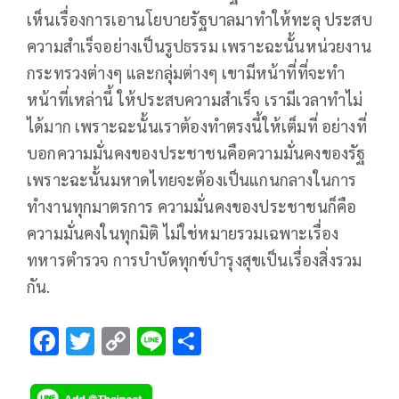
เห็นเรื่องการเอานโยบายรัฐบาลมาทำให้ทะลุ ประสบ
ความสำเร็จอย่างเป็นรูปธรรม เพราะฉะนั้นหน่วยงาน
กระทรวงต่างๆ และกลุ่มต่างๆ เขามีหน้าที่ที่จะทำ
หน้าที่เหล่านี้​ ให้ประสบความสำเร็จ เรามีเวลาทำไม่
ได้มาก​ เพราะฉะนั้นเราต้องทำตรงนี้ให้เต็มที่ อย่างที่
บอกความมั่นคงของประชาชนคือความมั่นคงของรัฐ
เพราะฉะนั้นมหาดไทยจะต้องเป็นแกนกลางในการ
ทำงานทุกมาตรการ ความมั่นคงของประชาชนก็คือ
ความมั่นคงในทุกมิติ ไม่ใช่หมายรวมเฉพาะเรื่อง
ทหารตำรวจ การบำบัดทุกข์บำรุงสุขเป็นเรื่องสิ่งรวม
กัน.
F
T
C
Li
S
ac
wi
o
n
h
e
tt
p
e
ar