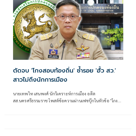
ตัดจบ 'โกงสอบท้องถิ่น' ซ้ำรอย 'ฮั้ว สว.'
สาวไม่ถึงนักการเมือง
นายเทพไท เสนพงศ์ นักวิเคราะห์การเมือง อดีต
สส.นครศรีธรรมราช โพสต์ข้อความผ่านเฟซบุ๊กในหัวข้อ "โกง
สว.-โกงสอบท้องถิ่น ตัดจบ ไม่ถึงนักการเมือง โดยระบุว่า