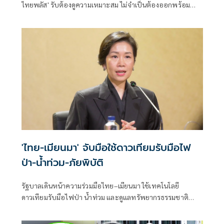
ไทยพลัส' รับต้องดูความเหมาะสม ไม่จำเป็นต้องออกพร้อม
'ไทยช่วยไทยพลัส'
'ไทย-เมียนมา' จับมือใช้ดาวเทียมรับมือไฟ
ป่า-น้ำท่วม-ภัยพิบัติ
รัฐบาลเดินหน้าความร่วมมือไทย–เมียนมา ใช้เทคโนโลยี
ดาวเทียมรับมือไฟป่า น้ำท่วม และดูแลทรัพยากรธรรมชาติ
ชายแดน ยกระดับการจัดการภัยพิบัติและสิ่งแวดล้อมร่วมกัน