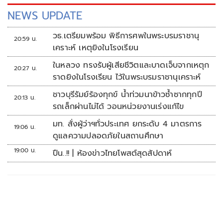
NEWS UPDATE
วธ.เตรียมพร้อม พิธีการศพในพระบรมราชานุ
20:59 น.
เคราะห์ เหตุยิงในโรงเรียน
ในหลวง ทรงรับผู้เสียชีวิตและบาดเจ็บจากเหตุก
20:27 น.
ราดยิงในโรงเรียน ไว้ในพระบรมราชานุเคราะห์
ชาวบุรีรัมย์ร้องทุกข์ น้ำท่วมนาข้าวซ้ำซากทุกปี
20:13 น.
รถเล็กผ่านไม่ได้ วอนหน่วยงานเร่งแก้ไข
มท. สั่งผู้ว่าฯทั่วประเทศ ยกระดับ 4 มาตรการ
19:06 น.
ดูแลความปลอดภัยในสถานศึกษา
19:00 น.
ปืน..!! | ห้องข่าวไทยโพสต์สุดสัปดาห์