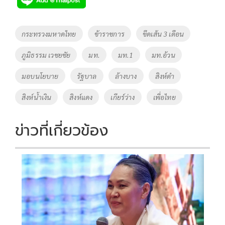
b
er
y
e
o
Li
Tags
กระทรวงมหาดไทย
ข้าราชการ
ขีดเส้น 3 เดือน
o
n
ภูมิธรรม เวชยชัย
มท.
มท.1
มท.อ้วน
k
k
มอบนโยบาย
รัฐบาล
ล้างบาง
สิงห์ดำ
สิงห์น้ำเงิน
สิงห์แดง
เกียร์ว่าง
เพื่อไทย
ข่าวที่เกี่ยวข้อง