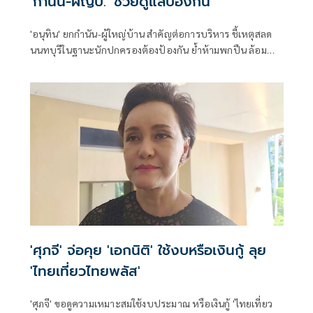
'กำนัน-ผญบ.' ช่วยดูแลป้องกัน
'อนุทิน' ยกกำนัน-ผู้ใหญ่บ้าน สำคัญต่อการบริหาร ชี้เหตุสลด
นนทบุรีในฐานะนักปกครองต้องป้องกัน ย้ำห้ามพกปืน ล้อม
คอกแล้วแต่ยังเล็ดลอดได้ ขอร่วมมือดูแลพื้นที่เข้ม เตรียมรุดลงดู
ที่เกิดเหตุ
'ศุภจี' จ่อคุย 'เอกนิติ' ใช้งบหรือเงินกู้ ลุย
'ไทยเที่ยวไทยพลัส'
'ศุภจี' ขอดูความเหมาะสมใช้งบประมาณ หรือเงินกู้ 'ไทยเที่ยว