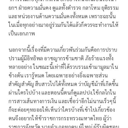
ยกฯ ฝ่ายความมั่นคง ดูแลทั้งตำรวจ​ กลาโหม​ ยุติธรรม​
และหน่วยงานด้านความมั่นคงทั้งหมด เพราะฉะนั้น
ในเมื่อทุกอย่างมาอยู่ร่วมกันได้แล้วก็ควรจะทำงานให้
เป็นเอกภาพ
นอกจากนี้เรื่องที่มีความเกี่ยวพันร่วมกันคือการปราบ
ปรามผู้มีอิทธิพล​ อาชญากรข้ามชาติ ภัยร้ายแรงทั้ง
หลายอย่าง ในขณะนี้เท่าที่ได้รวบรวมเข้ามามูลมาใน
ข้างต้น เรารู้หมด โดยเฉพาะอย่างยิ่งเฉพาะส่วน
สำคัญสำคัญ สืบสาวไปได้ทั้งหมด ว่าบัญชีม้าที่เกิดขึ้น
ผ่านใครไปบ้าง และตอนนี้ตนก็ดูแลปปง.ใช้กลไกใน
การสาวเส้นทางการเงิน และเชื่อว่าอีกไม่นานเร็วๆนี้
ก็จะค่อยๆทยอยให้เห็นว่าใครบ้างที่เข้าไปเกี่ยวข้อง
ตนจึงอยากให้ข้าราชการกระทรวงมหาดไทย​ ผู้ว่า
ราชการจังหวัด​ นายอำเภอทุกคน ผู้ใหญ่​ ผู้รับผิดชอบ