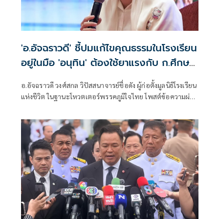
'อ.อัจฉราวดี' ชี้ปมแก้ไขคุณธรรมในโรงเรียน
อยู่ในมือ 'อนุทิน' ต้องใช้ยาแรงกับ ก.ศึกษา
เรื่องปืนแค่ปลายเหตุ
อ.อัจฉราวดี วงศ์สกล วิปัสสนาจารย์ชื่อดัง ผู้ก่อตั้งมูลนิธิโรงเรียน
แห่งชีวิต ในฐานะโหวตเตอร์พรรคภูมิใจไทย โพสต์ข้อความผ่าน
เฟซบุ๊กว่า เรียกร้องกระทรวงศึกษาเหมือนพูดกับกำแพงปูน
การแก้ไขคุณธรรมในโรงเรีบน ต้องอยู่ในมือของนายกอนุทิน