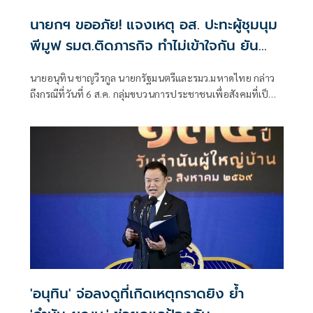
นายกฯ ขออภัย! แจงเหตุ อส. ปะทะผู้ชุมนุม
พีมูฟ รมต.ติดภารกิจ ทำไม่เข้าใจกัน ยัน
พร้อมคุยหาทางออก
นายอนุทิน ชาญวีรกูล นายกรัฐมนตรีและรมว.มหาดไทย กล่าว
ถึงกรณีที่วันที่ 6 ส.ค. กลุ่มขบวนการประชาชนเพื่อสังคมที่เป็น
ธรรม (พีมูฟ) และเครือข่ายบุกเข้าไปที่กระทรวงมหาดไทย ได้มี
การกำชับเพื่อไม่ให้เกิดการบานปลายอย่างไรหรือไม่ ว่า เมื่อวัน
ที่ 6 ส.ค.
'อนุทิน' จ่อลงดูที่เกิดเหตุกราดยิง ย้ำ