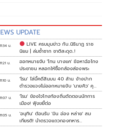
EWS UPDATE
LIVE ครบมุมข่าว กับ..นิธินาฏ ราช
11:34 น.
นิยม | ล่มซ้ำซาก ชาติสะดุด..!
ออกหมายจับ 'โทน บางแค' ข้อหาฉ้อโกง
11:21 น.
ประชาชน หลอกให้ซื้อกล้องส่องพระ
'โรม' ไล่บี้คดีสินบน 40 ล้าน ง้างปาก
11:10 น.
ตำรวจแจงไม่ออกหมายจับ 'นายคิว' คุม
เว็บพนัน
'โรม' ข้องใจโกงท้องถิ่นตัดตอนนักการ
11:07 น.
เมือง! ฟุ้งขยี้ต่อ
'อนุทิน' ต้อนรับ 'มิน อ่อง หล่าย' สม
11:05 น.
เกียรติ! นำตรวจแถวกองทหาร
เกียรติยศ