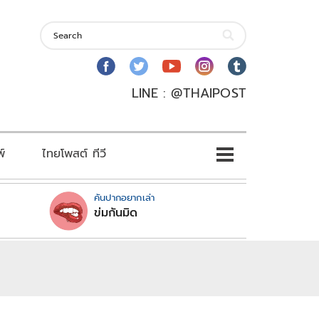
LINE : @THAIPOST
พ์
ไทยโพสต์ ทีวี
คันปากอยากเล่า
ข่มกันมิด