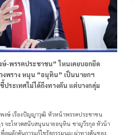
ัฐพงษ์-พรรคประชาชน” ไหนเคยบอกยึด
ลวงพราง หนุน “อนุทิน” เป็นนายกฯ
ชี้ประเทศไม่ได้ถึงทางตัน แต่บางกลุ่ม
พงษ์ เรืองปัญญาวุฒิ หัวหน้าพรรคประชาชน
ร จะโหวตสนับสนุนนายอนุทิน ชาญวีรกุล หัวน้า
เพื่อผลักดันการแก้ไขรัฐธรรมนูญ ผ่าทางตันของ