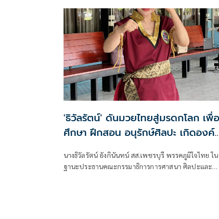
'ธิวัลรัตน์' ดันมวยไทยสู่มรดกโลก เพื่
ศึกษา ฝึกสอน อนุรักษ์ศิลปะ เกิดองค์
ความรู้ สร้างเครือข่ายมวยไทยให้ยั่งยื
นางธิวัลรัตน์ อังกินันทน์ สส.เพชรบุรี พรรคภูมิใจไทย ใน
ในระดับนานาชาติ
ฐานะประธานคณะกรรมาธิการการศาสนา ศิลปะและ
วัฒนธรรม เป็นประธานเปิดโครงการสัมมนามวยไทย
นานาชาติ ประจำปี 2569 ณ โรงเรียนราชประชานุเครา
47 จังหวัดเพชรบุรี ร่วมกับสมาคมสยามยุทธกีฬาพื้นเมื
ไทย ตลอดจนทุกภาคส่วน ที่ร่วมแรงร่วมใจจัดเวทีแห่งก