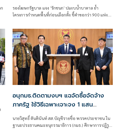
อก
รองโฆษกรัฐบาล แจง 'รักชนก' ปมงบน้ำบาดาล ย้ำ
โครงการกำหนดพื้นที่ก่อนเลือกตั้ง ชี้คำขอกว่า 900 แห่ง
อนุมัติ 858 แห่งตามหลักเกณฑ์ ไม่ใช่จัดสรรตามการเมือง
อนุกมธ.ติดตามงบฯ แฉจัดซื้อจัดจ้าง
ภาครัฐ ใช้วิธีเฉพาะเจาะจง 1 แสน
น
โครงการทั่วประเทศ เอื้อทุจริตงบกว่า 5
นายวิสุทธิ์ ตันตินันท์ สส.บัญชีรายชื่อ พรรคประชาชน ใน
หมื่นล้านบาท
ฐานะประธานคณะอนุกรรมาธิการ (กมธ.) ศึกษาการปฏิรูป
การจัดซื้อจัดจ้างภาครัฐ ภายใต้คณะกรรมาธิการศึกษาการ