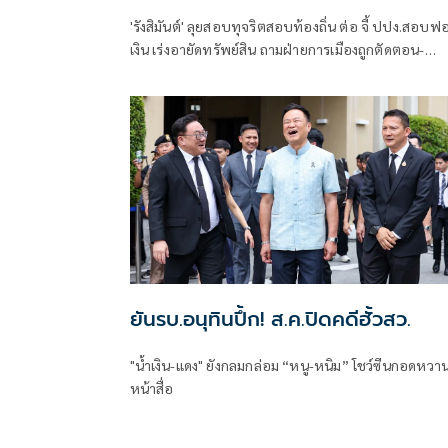
'รังสิมันต์' ลุยสอบทุจริตสอบท้องถิ่น ต่อ จี้ ปปง.สอบฟ
เงิน เร่งอายัดทรัพย์สิน ถามฝ่ายการเมืองถูกตัดตอน-
ลอยนวลพ้นผิดเหน็บ 'อนุทิน' รับแต่ชอบ ไม่รู้ในอนาคต
มาตรการป้องกันจะรัดกุมหรือไม่
ยันรบ.อนุทินปึ้ก! ส.ค.ปิดคดีฮั้วสว.
"น้ำเงิน-แดง" ยังกลมกล่อม “หนู-หนิม” โชว์ซีนกอดหวา
หน้าสื่อ