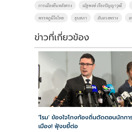
o
Li
Tags
การเมืองยืนหลังตรง
ณัฐพงษ์ เรืองปัญญาวุฒิ
o
n
พรรคภูมิใจไทย
ยุบสภา
ลับลวงพราง
อ
k
k
ข่าวที่เกี่ยวข้อง
'โรม' ข้องใจโกงท้องถิ่นตัดตอนนักกา
เมือง! ฟุ้งขยี้ต่อ