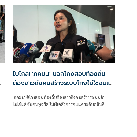
จัดทำและติดตามการบริหารงบประมาณ สภาผู้แทน
ราษฎร แถลงความคืบหน้า "การศึกษาการปฏิรูปการจัดซื้อ
จัดจ้างภาครัฐ" ว่า คณะอนุกรรมาธิการชุดนี้ประกอบด้วย
ตัวแทน สส.
อ
ไปไกล! 'ภคมน' บอกโกงสอบท้องถิ่น
ต้องสาวถึงคนสร้างระบบโกงไม่ใช่จบแค่
น
อธิบดี
'ภคมน' ชี้โกงสอบท้องถิ่นต้องสาวถึงคนสร้างระบบโกง
ไม่ใช่แค่จับคนทุจริต ไม่เชื่อตัวการจบแค่ระดับอธิบดี
ะห์
อง
าร