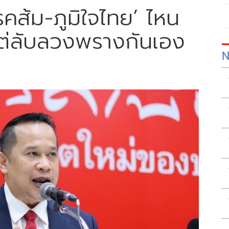
รรคส้ม-ภูมิใจไทย’ ไหน
ต่ลับลวงพรางกันเอง
N