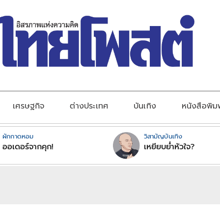
เศรษฐกิจ
ต่างประเทศ
บันเทิง
หนังสือพิม
ผักกาดหอม
วิสามัญบันเทิง
ออเดอร์จากคุก!
เหยียบย่ำหัวใจ?