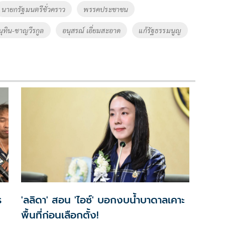
นายกรัฐมนตรีชั่วคราว
พรรคประชาชน
นุทิน-ชาญวีรกูล
อนุสรณ์ เอี่ยมสะอาด
แก้รัฐธรรมนูญ
ร
'ลลิดา' สอน 'ไอซ์' บอกงบน้ำบาดาลเคาะ
พื้นที่ก่อนเลือกตั้ง!