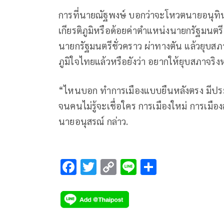
การที่นายณัฐพงษ์ บอกว่าจะโหวตนายอนุทิน
เกียรติภูมิหรือด้อยค่าตำแหน่งนายกรัฐมนตรี
นายกรัฐมนตรีชั่วคราว ผ่าทางตัน แล้วยุ
ภูมิใจไทยแล้วหรือยังว่า อยากให้ยุบสภาจริงหร
“ไหนบอก ทำการเมืองแบบยืนหลังตรง มีประ
จนคนไม่รู้จะเชื่อใคร การเมืองใหม่ การเมือง
นายอนุสรณ์ กล่าว.
F
T
C
Li
S
ac
wi
o
n
h
e
tt
p
e
ar
b
er
y
e