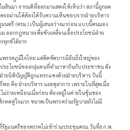
้ยืมสินมา จากมติที่ออกมาแสดงให้เห็นว่า สภานี้ถูกลด
.ใดจะผ่านได้ต้องได้รับความเห็นชอบจากฝ่ายบริหาร
ัฐมนตรี (ครม.) เป็นผู้เสนอร่างมาก่อน แบบนี้ตนมอง
ทียม ออกกฎหมายเพื่อขับเคลื่อนเอื้อประโยชน์ฝ่าย
ตกทุกข์ได้ยาก
รรคภูมิใจไทย แต่ติดขัดบารมีอันยิ่งใหญ่ของ
ผลประโยชน์ของกลุ่มคนที่ทำมาหากินกับประชาชน ดัง
ฝ่ายนิติบัญญัติถูกแทรกแซงด้วยฝ่ายบริหาร วันนี้
็พอ คือ ฝ่ายบริหาร และตุลาการ เพราะในที่สุดเมื่อ
ไม่ง่ายเหมือนเมื่อก่อน ต้องอยู่ในค่ายในซุ้มของ
้สึกหดหู่ใจมาก ขนาดเป็นพรรคร่วมรัฐบาลยังไม่มี
ี่รัฐมนตรีของพรรคไม่เข้าร่วมประชุมครม.วันที่8 ก.พ.