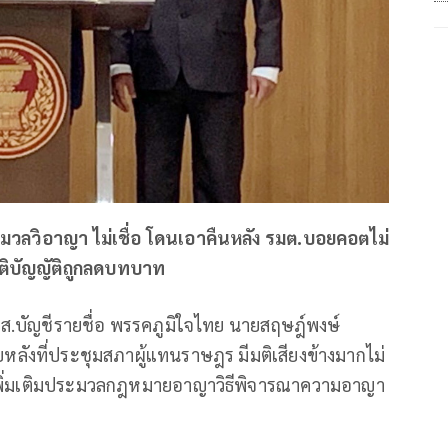
วลวิอาญา ไม่เชื่อ โดนเอาคืนหลัง รมต.บอยคอตไม่
ิติบัญญัติถูกลดบทบาท
 ส.ส.บัญชีรายชื่อ พรรคภูมิใจไทย นายสฤษฎ์พงษ์
ยหลังที่ประชุมสภาผู้แทนราษฎร มีมติเสียงข้างมากไม่
ขเพิ่มเติมประมวลกฎหมายอาญาวิธีพิจารณาความอาญา