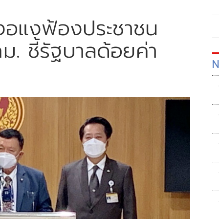
ูกงอแงฟ้องประชาชน
. ชี้รัฐบาลด้อยค่า
N