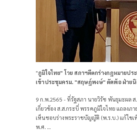
"
ภูมิใจไทย" โวย สภาฯตีตกร่างกฎหมายประม
เข้าประชุมครม. "สฤษฎ์พงษ์" ตัดพ้อ ฝ่ายน
9 ก.พ.2565 - ที่รัฐสภา นายวิรัช พันธุมะผล
เกี่ยวข้อง ส.ส.กระบี่ พรรคภูมิใจไทย แถลงภา
เห็นชอบร่างพระราชบัญญัติ (พ.ร.บ.) แก้ไ
พ.ศ. …