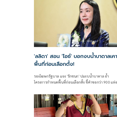
รัฐมนตรี เข้าบริหารประเทศ 4 เดือน สามารถรับมือกับ
วิกฤตพลังงานและสงครามตะวันออกกลางได้ดี ส่งผลให้
ราคาสินค้าเกษตรหลักปรับตัวสูงขึ้น
'ลลิดา' สอน 'ไอซ์' บอกงบน้ำบาดาลเคา
พื้นที่ก่อนเลือกตั้ง!
รองโฆษกรัฐบาล แจง 'รักชนก' ปมงบน้ำบาดาล ย้ำ
โครงการกำหนดพื้นที่ก่อนเลือกตั้ง ชี้คำขอกว่า 900 แห่
อนุมัติ 858 แห่งตามหลักเกณฑ์ ไม่ใช่จัดสรรตามการเมือ