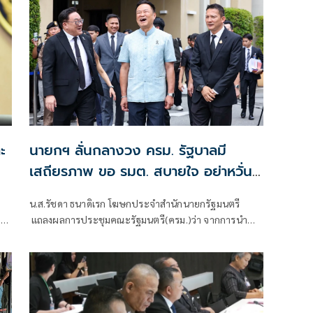
ะ
นายกฯ ลั่นกลางวง ครม. รัฐบาลมี
เสถียรภาพ ขอ รมต. สบายใจ อย่าหวั่น
ไหวคำถามยุยง
น.ส.รัชดา ธนาดิเรก โฆษกประจำสำนักนายกรัฐมนตรี
ง
แถลงผลการประชุมคณะรัฐมนตรี(ครม.)ว่า จากการนำ
ง
เสนอข่าว เรื่องเสถียรภาพของรัฐบาล ซึ่งสื่อมวลชนรับ
ทราบคำตอบจากพรรคร่วมรัฐบาลและนายกฯไปแล้วว่า
รัฐบาลนี้มีเสถียรภาพและทำงานร่วมกันอย่างเต็มที่