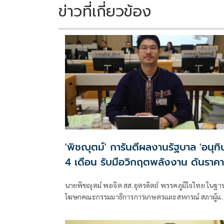
ข่าวที่เกี่ยวข้อง
'พิชญุตม์' การันตีผลงานรัฐบาล 'อนุทิ
4 เดือน รับมือวิกฤตพลังงาน ดันราคา
ข้าว-ยาง-ปาล์ม พุ่งต่อเนื่อง พร้อมอัด
นายพิชญุตม์ พอจิต สส.อุตรดิตถ์ พรรคภูมิใจไทย ในฐา
มาตรการช่วยลดต้นทุน-ขยายตลาดโล
โฆษกคณะกรรมมาธิการการเกษตรและสหกรณ์ สภาผู้แ
ราษฎร กล่าวถึงสถานการณ์ราคาสินค้าเกษตร ว่า ภายหลัง
รัฐบาลภายใต้การนำของนายอนุทิน ชาญวีรกูล นายก