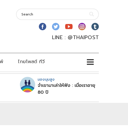
LINE : @THAIPOST
พ์
ไทยโพสต์ ทีวี
มองมุมสูง
จำเขามาเล่าให้ฟัง : เมื่อเราอายุ
80 ปี