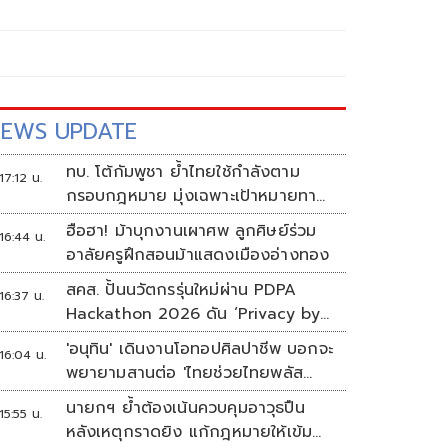
EWS UPDATE
ทบ. โต้กัมพูชา ย้ำไทยใช้กำลังตาม
17:12 น.
กรอบกฎหมาย มุ่งเฉพาะเป้าหมายทาง
ทหาร
ฮือฮา! ม้าบุกงานเผาศพ ลูกศิษย์ร่วม
16:44 น.
อาลัยครูฝึกสอนม้าแสดงเมืองอ่างทอง
สคส. ปั้นนวัตกรรุ่นใหม่ผ่าน PDPA
16:37 น.
Hackathon 2026 ดัน ‘Privacy by
Design for all’ สู่โซลูชันคุ้มครอง
'อนุทิน' เดินงานโอทอปศิลปาชีพ บอกจะ
16:04 น.
ข้อมูลส่วนบุคคลที่ใช้ได้จริง
พยายามสานต่อ 'ไทยช่วยไทยพลัส
เฟส 2'
นายกฯ ย้ำต้องเน้นควบคุมอาวุธปืน
15:55 น.
หลังเหตุกราดยิง แก้กฎหมายให้เข้ม