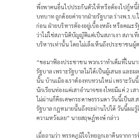
พึ่งพาคนอื่นไปประกันตัวให้หรือต้องไปกู้หนี
บทบาท ถูกด้อยค่าจากฝ่ายรัฐบาล ร่างพ.ร.บ
ก่อน ฝ่ายบริหารต้องอยู่เบื้องหลัง หรือคณะร
ว่าไม่ใช่สภานิติบัญญัติแต่เป็นสภาเงา สภาเ
บริหารเท่านั้น โดยไม่เล็งเห็นถึงประชาชนผู้
“ขอมาฟ้องประชาชน พวกเราทำเต็มที่ในนามพ
รัฐบาล เพราะรัฐบาลไม่ได้เป็นผู้เสนอ และ
นั้น บ้านเมืองเราต้องทบทวนใหม่ เพราะวันนี้
นักเรียนท่องแค่เสาอำนาจของไทยมีแค่ 2 เสาก
ไม่ผ่านก็คือเศษกระดาษธรรมดา วันนี้เป็นส.ส.
รัฐบาล กฎหมายนั้นถึงจะผ่านไปได้ วันนี้ผมรู
ความหวังเลย” นายสฤษฎ์พงษ์ กล่าว
เมื่อถามว่า พรรคภูมิใจไทยถูกเอาคืนจากการท