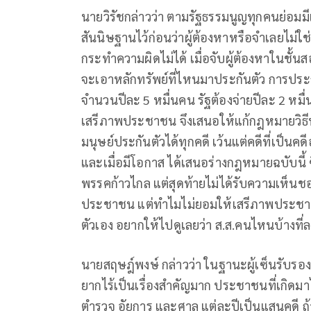
นายวิรัชกล่าวว่า ตามรัฐธรรมนูญทุกคนย่อมมี
สันนิษฐานไว้ก่อนว่าผู้ต้องหาหรือจำเลยไม่ใ
กระทำความผิดไม่ได้ เมื่อจับผู้ต้องหาในชั้
จะเอาหลักทรัพย์ที่ไหนมาประกันตัว การประกัน
จำนวนปีละ 5 หมื่นคน รัฐต้องจ่ายปีละ 2 หมื
เสรีภาพประชาชน จึงเสนอให้แก้กฎหมายวิธีพ
มนุษย์ประกันตัวได้ทุกคดี เว้นแต่คดีที่เป็นคด
และเมื่อมีโอกาส ได้เสนอร่างกฎหมายฉบับนี้
พรรคก้าวไกล แต่สุดท้ายไม่ได้รับความเห็นชอ
ประชาชน แต่ทำไมไม่ยอมให้เสรีภาพประชาชน 
ตัวเอง อยากให้ไปดูเลยว่า ส.ส.คนไหนบ้างที่ล
นายสฤษฎ์พงษ์ กล่าวว่า ในฐานะผู้เซ็นรับรองร่
ยากไร้เป็นเรื่องสำคัญมาก ประชาชนที่เกิดมาไ
ตำรวจ อัยการ และศาล แต่ละปีเป็นแสนคดี ถ