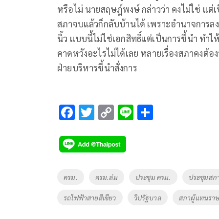
หรือไม่ นายสฤษฎ์พงษ์ กล่าวว่า คงไม่ใช่ แต่
สภาจบแล้วก็กลับบ้านได้ เพราะอำนาจการลงมติไม
นิ้ว แบบนี้ไม่ใช่เอกสิทธิ์แต่เป็นการชี้นำ ท
คาดหวังอะไรไม่ได้เลย หลายเรื่องสภาคงต้อง
ฝ่ายบริหารชี้นำสั่งการ
F
T
C
Li
S
ac
wi
o
n
h
e
tt
p
e
ar
b
er
y
e
o
Li
Tags
ครม.
ครม.ล่ม
ประชุม ครม.
ประชุมสภ
o
n
รถไฟฟ้าสายสีเขียว
วิปรัฐบาล
สภาผู้แทนรา
k
k